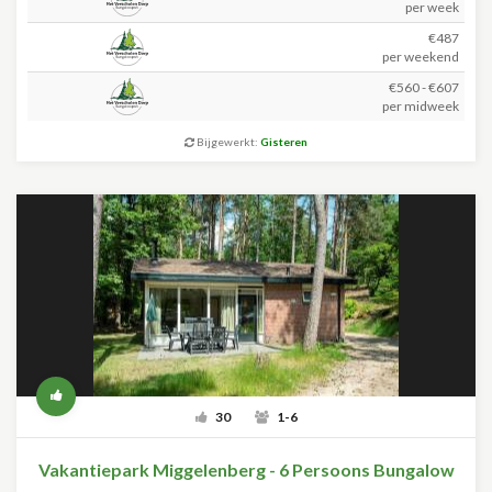
per week
€487
per weekend
€560 - €607
per midweek
Bijgewerkt:
Gisteren
30
1-6
Vakantiepark Miggelenberg - 6 Persoons Bungalow