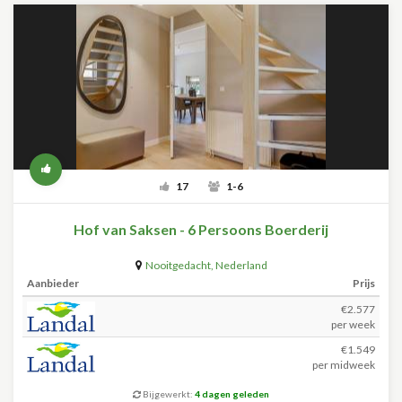
17
1-6
Hof van Saksen - 6 Persoons Boerderij
Nooitgedacht
,
Nederland
Aanbieder
Prijs
€2.577
per week
€1.549
per midweek
Bijgewerkt:
4 dagen geleden