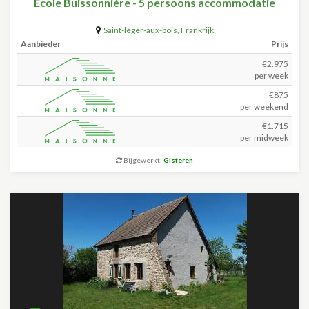
Ecole Buissonnière - 5 persoons accommodatie
Saint-léger-aux-bois
,
Frankrijk
Aanbieder
Prijs
€2.975
per week
€875
per weekend
€1.715
per midweek
Bijgewerkt:
Gisteren