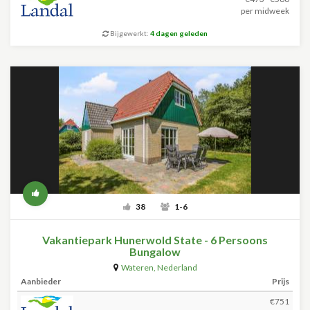
per midweek
Bijgewerkt:
4 dagen geleden
38
1-6
Vakantiepark Hunerwold State - 6 Persoons
Bungalow
Wateren
,
Nederland
Aanbieder
Prijs
€751