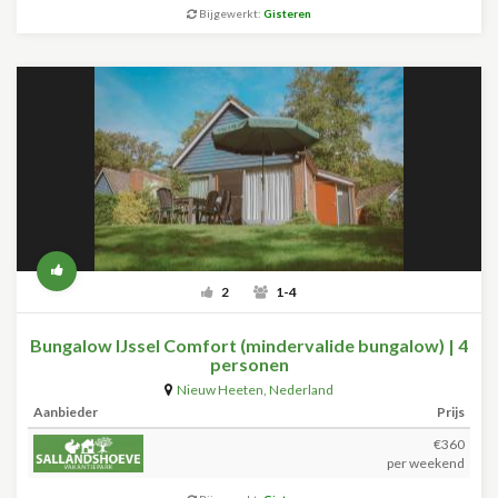
Bijgewerkt:
Gisteren
2
1-4
Bungalow IJssel Comfort (mindervalide bungalow) | 4
personen
Nieuw Heeten
,
Nederland
Aanbieder
Prijs
€360
per weekend