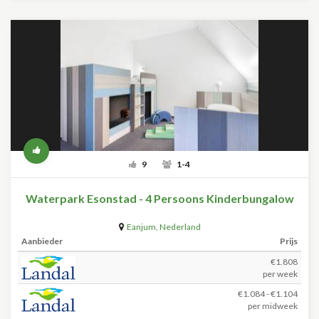
9
1-4
Waterpark Esonstad - 4 Persoons Kinderbungalow
Eanjum
,
Nederland
Aanbieder
Prijs
€1.808
per week
€1.084 - €1.104
per midweek