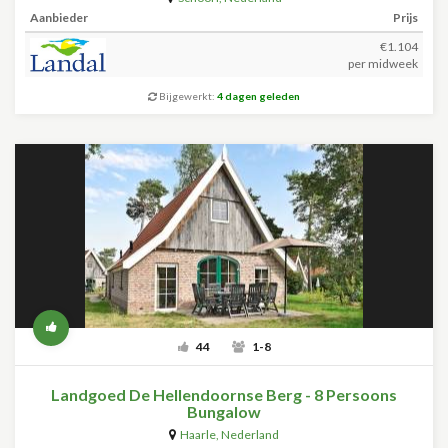
Aanbieder
Prijs
€1.104
per midweek
Bijgewerkt:
4 dagen geleden
44
1-8
Landgoed De Hellendoornse Berg - 8 Persoons
Bungalow
Haarle
,
Nederland