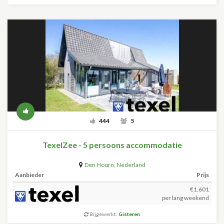
444
5
TexelZee - 5 persoons accommodatie
Den Hoorn
,
Nederland
Aanbieder
Prijs
€1.601
per lang weekend
Bijgewerkt:
Gisteren