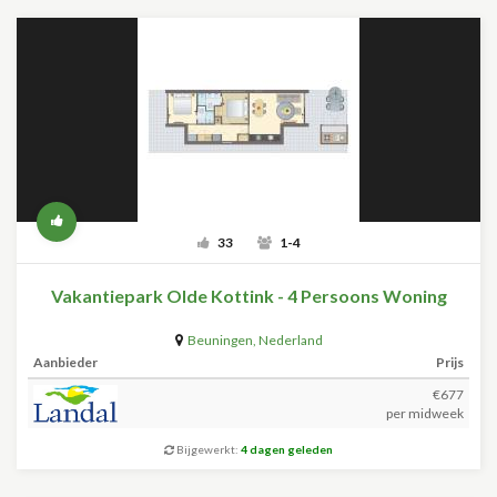
33
1-4
Vakantiepark Olde Kottink - 4 Persoons Woning
Beuningen
,
Nederland
Aanbieder
Prijs
€677
per midweek
Bijgewerkt:
4 dagen geleden