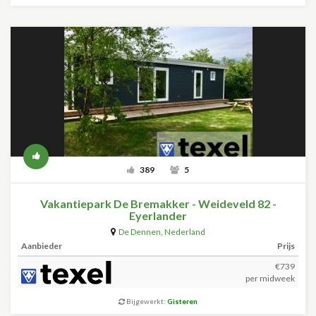
389
5
Vakantiepark De Bremakker - Weideveld 82 -
Eyerlander
De Dennen
,
Nederland
Aanbieder
Prijs
€739
per midweek
Bijgewerkt:
Gisteren