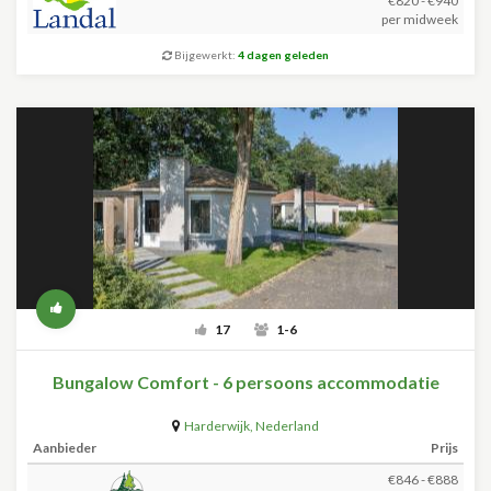
€820 - €940
per midweek
Bijgewerkt:
4 dagen geleden
17
1-6
Bungalow Comfort - 6 persoons accommodatie
Harderwijk
,
Nederland
Aanbieder
Prijs
€846 - €888