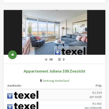
18
2
Appartement Juliana 108 Zeezicht
De Koog
,
Nederland
Aanbieder
Prijs
€1.534
per week
€1.062
per midweek