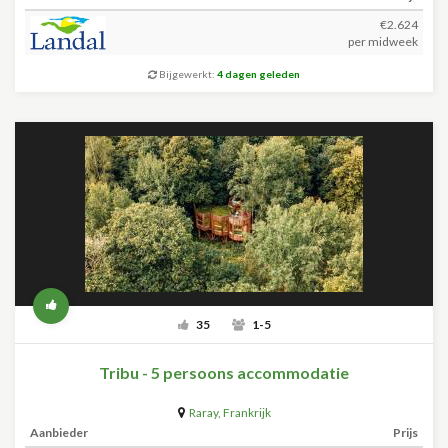
€2.624
per midweek
Bijgewerkt:
4 dagen geleden
35
1-5
Tribu - 5 persoons accommodatie
Raray
,
Frankrijk
Aanbieder
Prijs