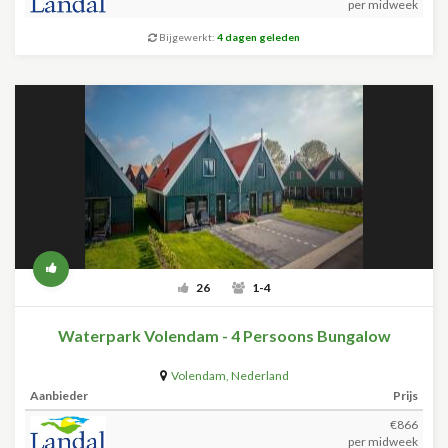
per midweek
Bijgewerkt:
4 dagen geleden
26
1-4
Waterpark Volendam - 4 Persoons Bungalow
Volendam
,
Nederland
Aanbieder
Prijs
€866
per midweek