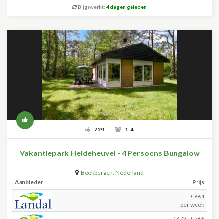
Bijgewerkt:
4 dagen geleden
729
1-4
Vakantiepark Heideheuvel - 4 Persoons Bungalow
Beekbergen
,
Nederland
Aanbieder
Prijs
€664
per week
€473 - €586