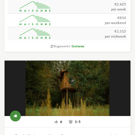
€2.625
per week
€810
per weekend
€1.515
per midweek
Bijgewerkt:
Gisteren
6
1-5