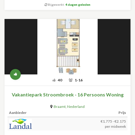
Bijgewerkt:
4 dagen geleden
40
1-16
Vakantiepark Stroombroek - 16 Persoons Woning
Braamt
,
Nederland
Aanbieder
Prijs
€1.775 - €2.175
per midweek