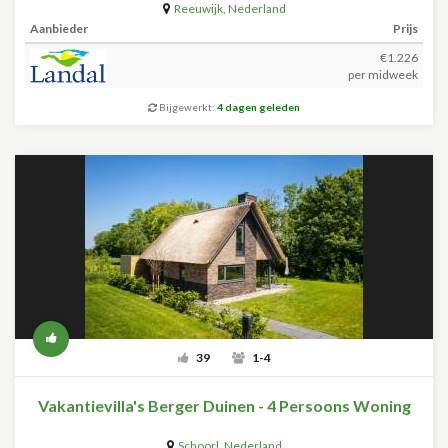
Reeuwijk
,
Nederland
Aanbieder
Prijs
€1.226
per midweek
Bijgewerkt:
4 dagen geleden
39
1-4
Vakantievilla's Berger Duinen - 4 Persoons Woning
Schoorl
,
Nederland