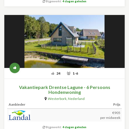
Bijgewerkt:
4 dagen geleden
24
1-6
Vakantiepark Drentse Lagune - 6 Persoons
Hondenwoning
Westerbork
,
Nederland
Aanbieder
Prijs
€905
per midweek
Bijgewerkt:
4 dagen geleden