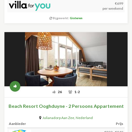
€699
per weekend
Bijgewerkt:
Gisteren
26
1-2
Beach Resort Ooghduyne - 2 Persoons Appartement
Julianadorp Aan Zee
,
Nederland
Aanbieder
Prijs