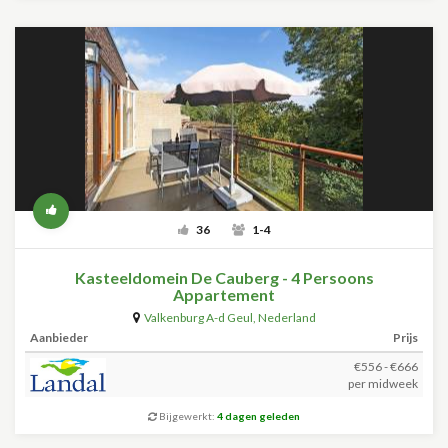
36
1-4
Kasteeldomein De Cauberg - 4 Persoons
Appartement
Valkenburg A-d Geul
,
Nederland
Aanbieder
Prijs
€556 - €666
per midweek
Bijgewerkt:
4 dagen geleden