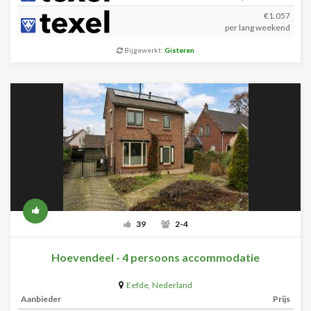
€1.057
per lang weekend
Bijgewerkt:
Gisteren
39
2-4
Hoevendeel - 4 persoons accommodatie
Eefde
,
Nederland
Aanbieder
Prijs