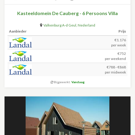
Kasteeldomein De Cauberg - 6 Persoons Villa
Valkenburg A-d Geul
,
Nederland
Aanbieder
Prijs
€1.176
per week
€752
per weekend
€788 - €868
per midweek
Bijgewerkt:
Vandaag