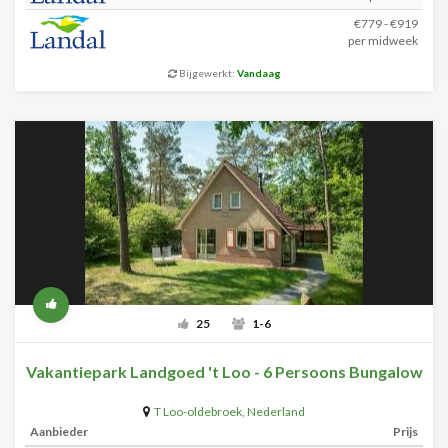
€779 - €919
per midweek
Bijgewerkt:
Vandaag
25
1-6
Vakantiepark Landgoed 't Loo - 6 Persoons Bungalow
T Loo-oldebroek
,
Nederland
Aanbieder
Prijs