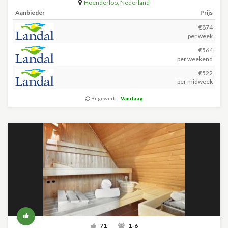
Hoenderloo
,
Nederland
Aanbieder
Prijs
€874
per week
€564
per weekend
€522
per midweek
Bijgewerkt:
Vandaag
71
1-6