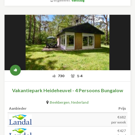
Bijgewerkt:
Vandaag
730
1-4
Vakantiepark Heideheuvel - 4 Persoons Bungalow
Beekbergen
,
Nederland
Aanbieder
Prijs
€682
per week
€427