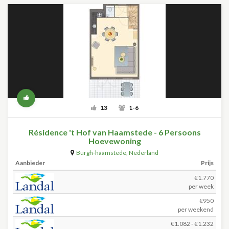
13
1-6
Résidence 't Hof van Haamstede - 6 Persoons
Hoevewoning
Burgh-haamstede
,
Nederland
Aanbieder
Prijs
€1.770
per week
€950
per weekend
€1.082 - €1.232