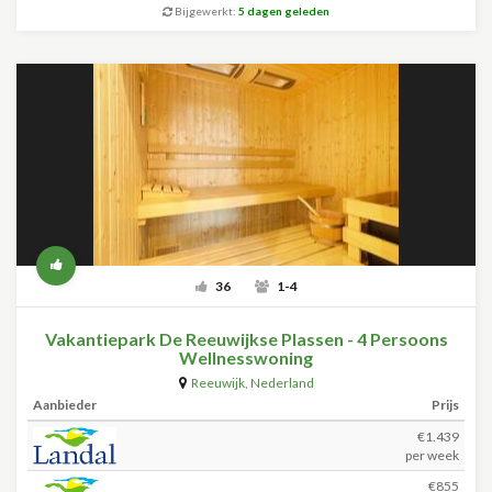
Bijgewerkt:
5 dagen geleden
36
1-4
Vakantiepark De Reeuwijkse Plassen - 4 Persoons
Wellnesswoning
Reeuwijk
,
Nederland
Aanbieder
Prijs
€1.439
per week
€855