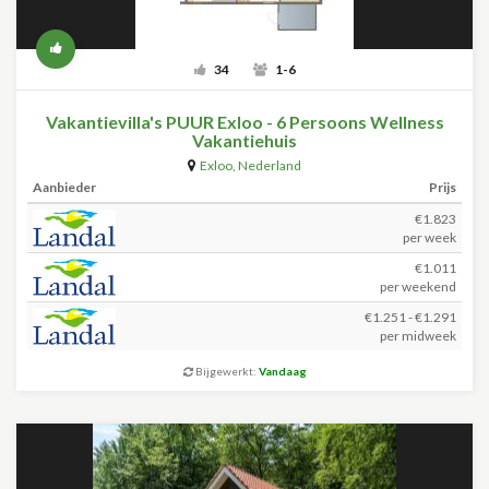
34
1-6
Vakantievilla's PUUR Exloo - 6 Persoons Wellness
Vakantiehuis
Exloo
,
Nederland
Aanbieder
Prijs
€1.823
per week
€1.011
per weekend
€1.251 - €1.291
per midweek
Bijgewerkt:
Vandaag