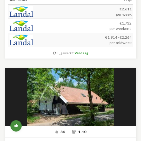
€2.611
per week
€1.732
per weekend
€1.914 - €2.264
per midweek
Bijgewerkt:
Vandaag
34
1-10