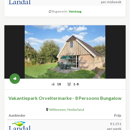
per midweek
Bijgewerkt:
Vandaag
18
1-8
Vakantiepark Orveltermarke - 8 Persoons Bungalow
Witteveen
,
Nederland
Aanbieder
Prijs
€1.251
per week