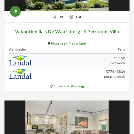
39
1-4
Vakantievilla's De Waufsberg - 4 Persoons Villa
Noorbeek
,
Nederland
Aanbieder
Prijs
€1.158
per week
€776 - €826
per midweek
Bijgewerkt:
Vandaag