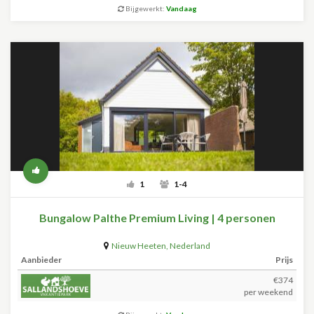
Bijgewerkt:
Vandaag
1
1-4
Bungalow Palthe Premium Living | 4 personen
Nieuw Heeten
,
Nederland
Aanbieder
Prijs
€374
per weekend