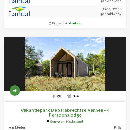
per weekend
€466 - €586
per midweek
Bijgewerkt:
Vandaag
20
1-4
Vakantiepark De Strabrechtse Vennen - 4
Persoonslodge
Someren
,
Nederland
Aanbieder
Prijs