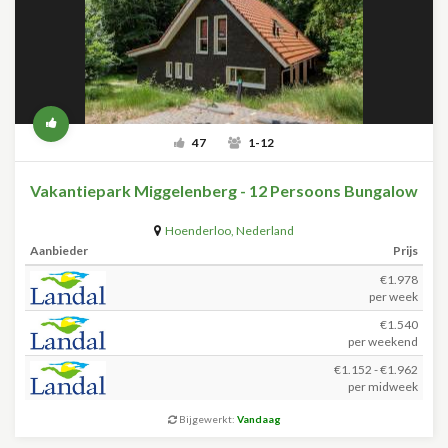
47
1-12
Vakantiepark Miggelenberg - 12 Persoons Bungalow
Hoenderloo
,
Nederland
Aanbieder
Prijs
€1.978
per week
€1.540
per weekend
€1.152 - €1.962
per midweek
Bijgewerkt:
Vandaag