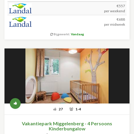
€557
per weekend
€688
per midweek
Bijgewerkt:
Vandaag
27
1-4
Vakantiepark Miggelenberg - 4 Persoons
Kinderbungalow