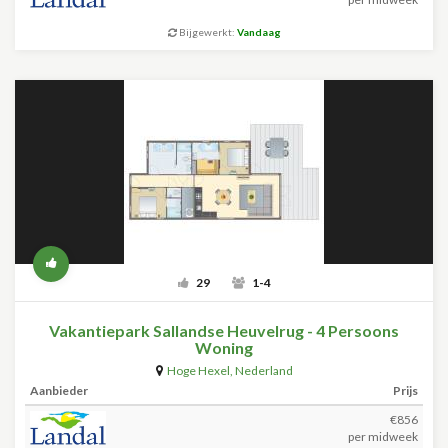
Bijgewerkt:
Vandaag
29
1-4
Vakantiepark Sallandse Heuvelrug - 4 Persoons
Woning
Hoge Hexel
,
Nederland
Aanbieder
Prijs
€856
per midweek