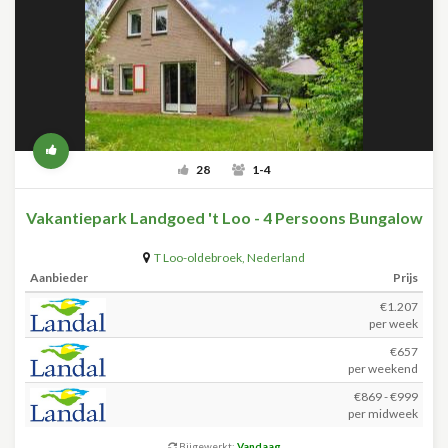
28
1-4
Vakantiepark Landgoed 't Loo - 4 Persoons Bungalow
T Loo-oldebroek
,
Nederland
Aanbieder
Prijs
€1.207
per week
€657
per weekend
€869 - €999
per midweek
Bijgewerkt:
Vandaag