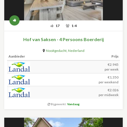
17
1-4
Hof van Saksen - 4 Persoons Boerderij
Nooitgedacht
,
Nederland
Aanbieder
Prijs
€2.945
per week
€1.350
per weekend
€2.026
per midweek
Bijgewerkt:
Vandaag