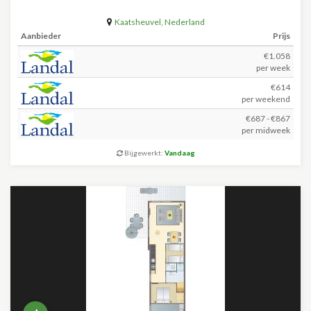
Kaatsheuvel
,
Nederland
Aanbieder
Prijs
€1.058
per week
€614
per weekend
€687 - €867
per midweek
Bijgewerkt:
Vandaag