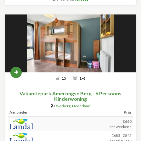
15
1-6
Vakantiepark Amerongse Berg - 6 Persoons
Kinderwoning
Overberg
,
Nederland
Aanbieder
Prijs
€660
per weekend
€685 - €845
per midweek