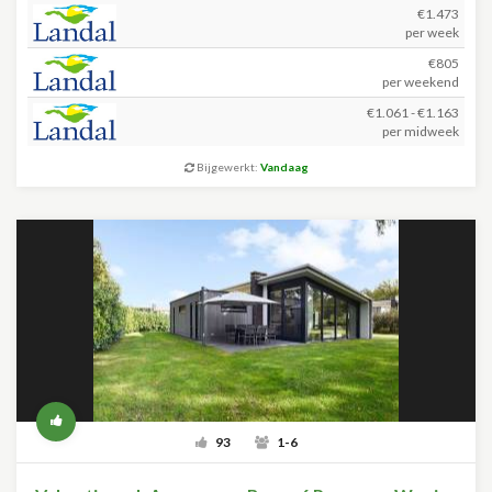
€1.473
per week
€805
per weekend
€1.061 - €1.163
per midweek
Bijgewerkt:
Vandaag
93
1-6