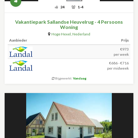
24
1-4
Vakantiepark Sallandse Heuvelrug - 4 Persoons
Woning
Hoge Hexel
,
Nederland
Aanbieder
Prijs
€973
per week
€686 - €716
per midweek
Bijgewerkt:
Vandaag