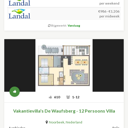
per weekend
€986 - €1.206
per midweek
Bijgewerkt:
Vandaag
610
1-12
Vakantievilla's De Waufsberg - 12 Persoons Villa
Noorbeek
,
Nederland
Aanbieder
Prijs