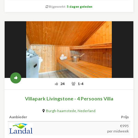
Bijgewerkt:
5 dagen geleden
24
1-4
Villapark Livingstone - 4 Persoons Villa
Burgh-haamstede
,
Nederland
Aanbieder
Prijs
€995
per midweek