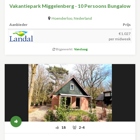
Vakantiepark Miggelenberg - 10 Persoons Bungalow
Hoenderloo
,
Nederland
Aanbieder
Prijs
€1.027
per midweek
Bijgewerkt:
Vandaag
18
2-4