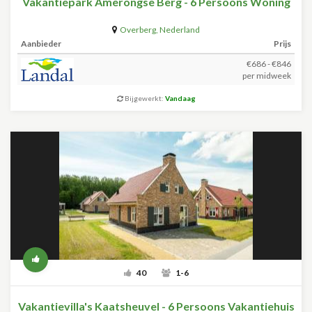
Vakantiepark Amerongse Berg - 6 Persoons Woning
Overberg
,
Nederland
Aanbieder
Prijs
€686 - €846
per midweek
Bijgewerkt:
Vandaag
40
1-6
Vakantievilla's Kaatsheuvel - 6 Persoons Vakantiehuis