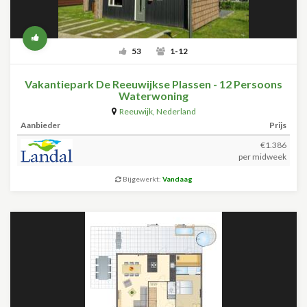
53
1-12
Vakantiepark De Reeuwijkse Plassen - 12 Persoons
Waterwoning
Reeuwijk
,
Nederland
Aanbieder
Prijs
€1.386
per midweek
Bijgewerkt:
Vandaag