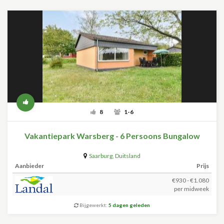
8
1-6
Vakantiepark Warsberg - 6 Persoons Bungalow
Saarburg
,
Duitsland
Aanbieder
Prijs
€930 - €1.080
per midweek
Bijgewerkt:
5 dagen geleden