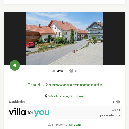
398
2
Traudi - 2 persoons accommodatie
Waldkirchen
,
Duitsland
Aanbieder
Prijs
€241
per midweek
Bijgewerkt:
Vandaag