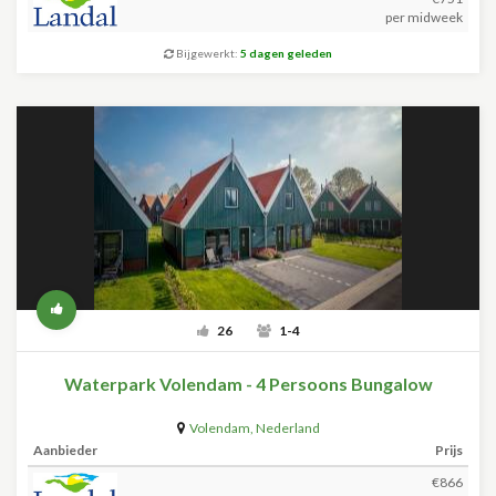
per midweek
Bijgewerkt:
5 dagen geleden
26
1-4
Waterpark Volendam - 4 Persoons Bungalow
Volendam
,
Nederland
Aanbieder
Prijs
€866