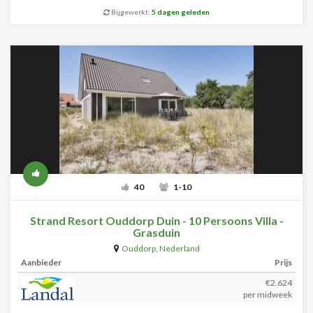
Bijgewerkt:
5 dagen geleden
40
1-10
Strand Resort Ouddorp Duin - 10 Persoons Villa -
Grasduin
Ouddorp
,
Nederland
Aanbieder
Prijs
€2.624
per midweek