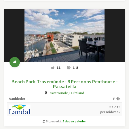
11
1-8
Beach Park Travemünde - 8 Persoons Penthouse -
Passatvilla
Travemünde
,
Duitsland
Aanbieder
Prijs
€1.615
per midweek
Bijgewerkt:
5 dagen geleden