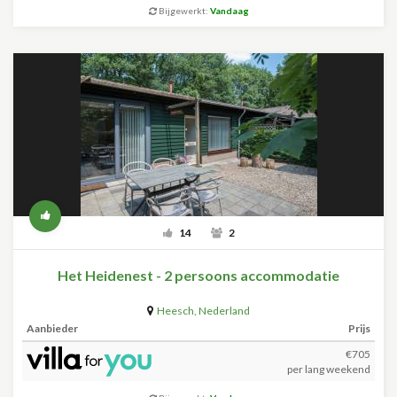
Bijgewerkt:
Vandaag
14
2
Het Heidenest - 2 persoons accommodatie
Heesch
,
Nederland
Aanbieder
Prijs
€705
per lang weekend