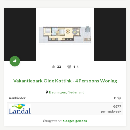
33
1-4
Vakantiepark Olde Kottink - 4 Persoons Woning
Beuningen
,
Nederland
Aanbieder
Prijs
€677
per midweek
Bijgewerkt:
5 dagen geleden