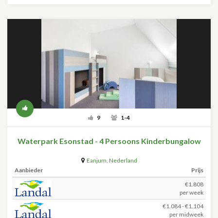
9
1-4
Waterpark Esonstad - 4 Persoons Kinderbungalow
Eanjum
,
Nederland
Aanbieder
Prijs
€1.808
per week
€1.084 - €1.104
per midweek