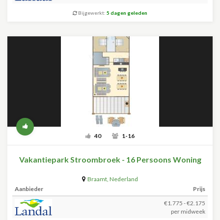
Bijgewerkt:
5 dagen geleden
40
1-16
Vakantiepark Stroombroek - 16 Persoons Woning
Braamt
,
Nederland
Aanbieder
Prijs
€1.775 - €2.175
per midweek