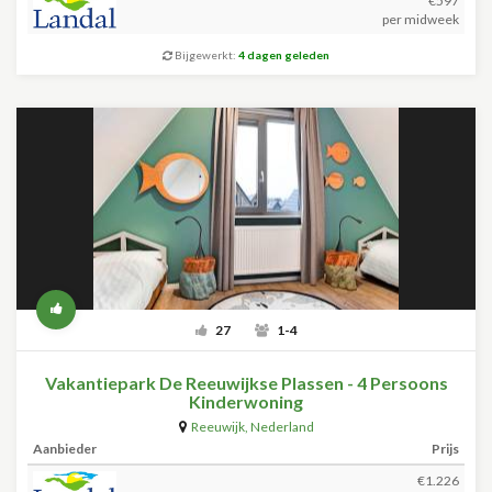
€597
per midweek
Bijgewerkt:
4 dagen geleden
27
1-4
Vakantiepark De Reeuwijkse Plassen - 4 Persoons
Kinderwoning
Reeuwijk
,
Nederland
Aanbieder
Prijs
€1.226