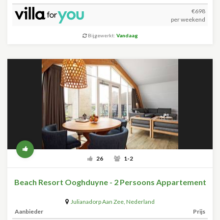
€698
per weekend
Bijgewerkt:
Vandaag
26
1-2
Beach Resort Ooghduyne - 2 Persoons Appartement
Julianadorp Aan Zee
,
Nederland
Aanbieder
Prijs