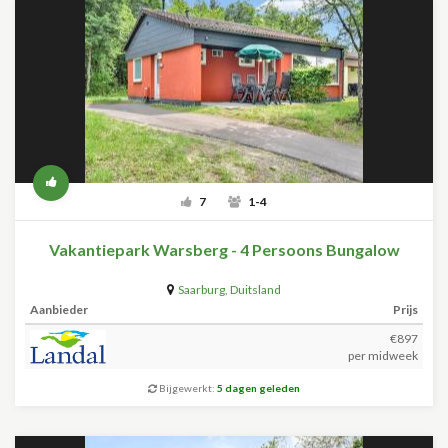
7
1-4
Vakantiepark Warsberg - 4 Persoons Bungalow
Saarburg
,
Duitsland
Aanbieder
Prijs
€897
per midweek
Bijgewerkt:
5 dagen geleden