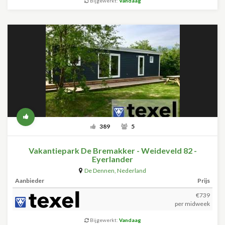
Bijgewerkt:
Vandaag
389
5
Vakantiepark De Bremakker - Weideveld 82 -
Eyerlander
De Dennen
,
Nederland
Aanbieder
Prijs
€739
per midweek
Bijgewerkt:
Vandaag