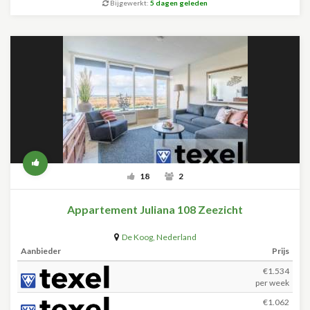
Bijgewerkt:
5 dagen geleden
18
2
Appartement Juliana 108 Zeezicht
De Koog
,
Nederland
Aanbieder
Prijs
€1.534
per week
€1.062