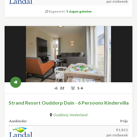
per midweek
Bijgewerkt:
5 dagen geleden
22
1-6
Strand Resort Ouddorp Duin - 6 Persoons Kindervilla
Ouddorp
,
Nederland
Aanbieder
Prijs
€1.811
per midweek