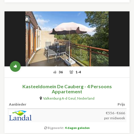
36
1-4
Kasteeldomein De Cauberg - 4 Persoons
Appartement
Valkenburg A-d Geul
,
Nederland
Aanbieder
Prijs
€556 - €666
per midweek
Bijgewerkt:
4 dagen geleden