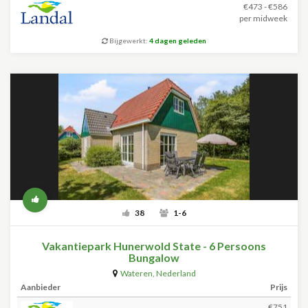
€473 - €586
per midweek
Bijgewerkt:
4 dagen geleden
38
1-6
Vakantiepark Hunerwold State - 6 Persoons
Bungalow
Wateren
,
Nederland
Aanbieder
Prijs
€751