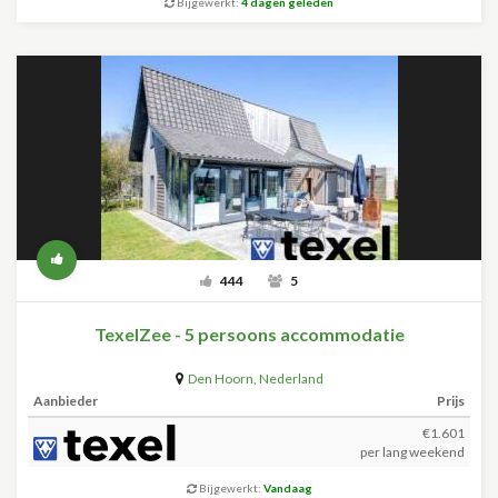
Bijgewerkt:
4 dagen geleden
444
5
TexelZee - 5 persoons accommodatie
Den Hoorn
,
Nederland
Aanbieder
Prijs
€1.601
per lang weekend
Bijgewerkt:
Vandaag