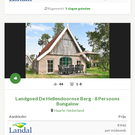
Bijgewerkt:
5 dagen geleden
44
1-8
Landgoed De Hellendoornse Berg - 8 Persoons
Bungalow
Haarle
,
Nederland
Aanbieder
Prijs
€946
per midweek