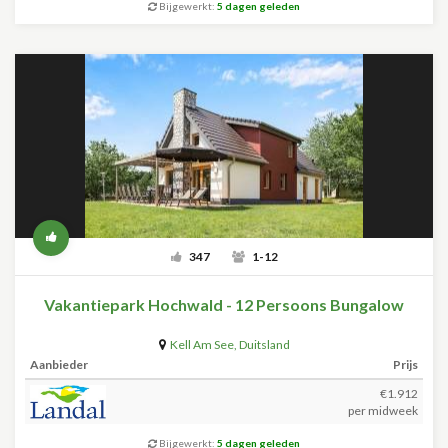
Bijgewerkt:
5 dagen geleden
347
1-12
Vakantiepark Hochwald - 12 Persoons Bungalow
Kell Am See
,
Duitsland
Aanbieder
Prijs
€1.912
per midweek
Bijgewerkt:
5 dagen geleden