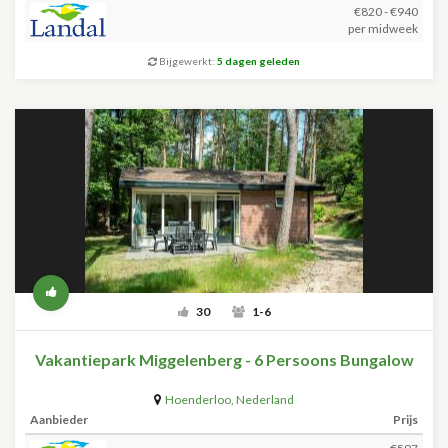
€820 - €940
per midweek
Bijgewerkt:
5 dagen geleden
30
1-6
Vakantiepark Miggelenberg - 6 Persoons Bungalow
Hoenderloo
,
Nederland
Aanbieder
Prijs