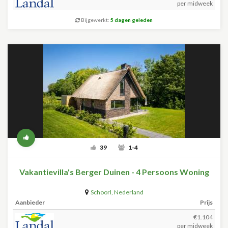
per midweek
Bijgewerkt:
5 dagen geleden
39
1-4
Vakantievilla's Berger Duinen - 4 Persoons Woning
Schoorl
,
Nederland
Aanbieder
Prijs
€1.104
per midweek