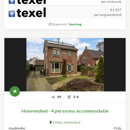
per midweek
€1.057
per lang weekend
Bijgewerkt:
Vandaag
39
2-4
Hoevendeel - 4 persoons accommodatie
Eefde
,
Nederland
Aanbieder
Prijs