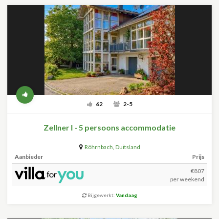
62
2-5
Zellner I - 5 persoons accommodatie
Röhrnbach
,
Duitsland
Aanbieder
Prijs
€807
per weekend
Bijgewerkt:
Vandaag