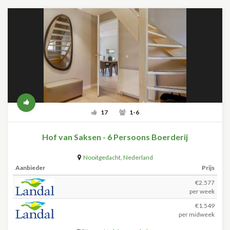
17
1-6
Hof van Saksen - 6 Persoons Boerderij
Nooitgedacht
,
Nederland
Aanbieder
Prijs
€2.577
per week
€1.549
per midweek