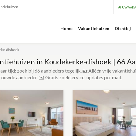
antiehuizen
UW VAKA
Home
Vakantiehuizen
Dichtbij
rke-dishoek
ntiehuizen in Koudekerke-dishoek | 66 A
ar tijd: zoek bij 66 aanbieders tegelijk. 🏡 Alléén vrije vakantiehu
rouwde aanbieder. ✉️ Gratis zoekservice: updates per mail.