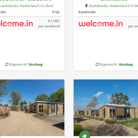
personen"
oudekerke
,
Nederland
(+0.2km)
Zoutelande
,
Nederland
(+3.8
eder
Prijs
Aanbieder
€1.081
per weekend
per w
Bijgewerkt:
Vandaag
Bijgewerkt:
Vandaag