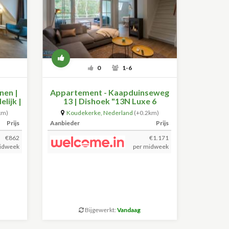
0
1-6
nen |
Appartement - Kaapduinseweg
lijk |
13 | Dishoek "13N Luxe 6
personen"
km)
Koudekerke
,
Nederland
(+0.2km)
Prijs
Aanbieder
Prijs
€862
€1.171
idweek
per midweek
Bijgewerkt:
Vandaag