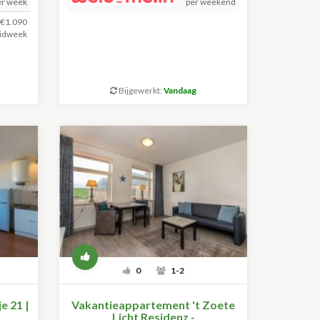
er week
per weekend
€1.090
idweek
Bijgewerkt:
Vandaag
0
1-2
e 21 |
Vakantieappartement 't Zoete
Licht Residenz -