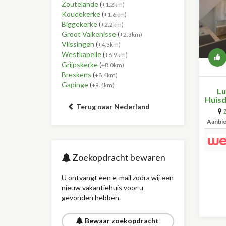
Zoutelande
(
+1.2km)
Koudekerke
(
+1.6km)
Biggekerke
(
+2.2km)
Groot Valkenisse
(
+2.3km)
Vlissingen
(
+4.3km)
Westkapelle
(
+6.9km)
Grijpskerke
(
+8.0km)
Breskens
(
+8.4km)
Gapinge
(
+9.4km)
Lu
Huisd
Terug naar Nederland
Aanbi
Zoekopdracht bewaren
U ontvangt een e-mail zodra wij een
nieuw vakantiehuis voor u
gevonden hebben.
Bewaar zoekopdracht