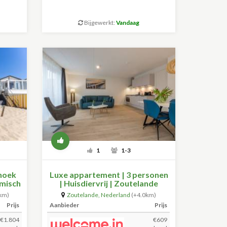
Bijgewerkt:
Vandaag
1
1-3
shoek
Luxe appartement | 3 personen
amisch
| Huisdiervrij | Zoutelande
2
km)
Zoutelande
,
Nederland
(+4.0km)
Prijs
Aanbieder
Prijs
€1.804
€609