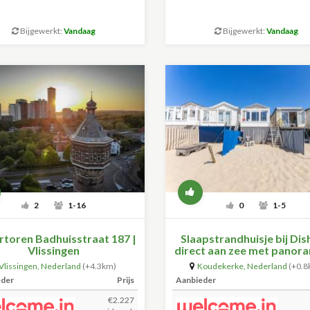
Bijgewerkt:
Vandaag
Bijgewerkt:
Vandaag
2
1-16
0
1-5
toren Badhuisstraat 187 |
Slaapstrandhuisje bij Di
Vlissingen
direct aan zee met panor
uitzicht en terras | 34
Vlissingen
,
Nederland
(+4.3km)
Koudekerke
,
Nederland
(+0.8
eder
Prijs
Aanbieder
€2.227