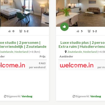
0
1-2
5
1-2
xe studio | 2 personen |
Luxe studio plus | 2 perso
iervriendelijk | Zoutelande
Extra ruim | Huisdiervriende
Zoutelande
Zoutelande
,
Nederland
(+4.0km)
Zoutelande
,
Nederland
(+4.0
eder
Prijs
Aanbieder
€460
per weekend
per m
Bijgewerkt:
Vandaag
Bijgewerkt:
Vandaag