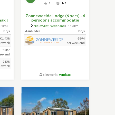
1
1-6
Zonneweelde Lodge (6 pers) - 6
aak |
persoons accommodatie
.8km)
Nieuwvliet
,
Nederland
(+11.3km)
Prijs
Aanbieder
Prijs
€1.438
€894
er week
per weekend
€587
eekend
€858
idweek
Bijgewerkt:
Vandaag