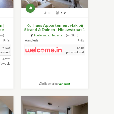
0
1-2
n |
Kurhaus Appartement vlak bij
nde
Strand & Duinen - Nieuwstraat 1
- app. nr 14 | Zoutelande
km)
Zoutelande
,
Nederland
(+4.2km)
Prijs
Aanbieder
Prijs
€460
€618
eekend
per weekend
€627
idweek
Bijgewerkt:
Vandaag