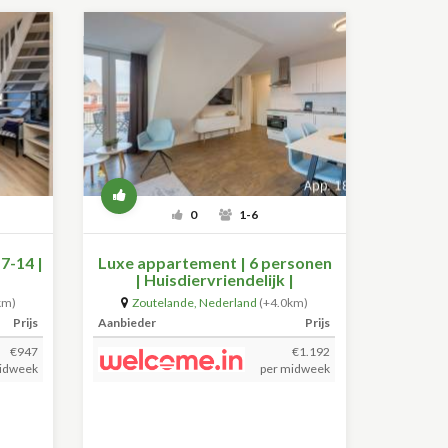
0
1-6
7-14 |
Luxe appartement | 6 personen
| Huisdiervriendelijk |
Zoutelande
km)
Zoutelande
,
Nederland
(+4.0km)
Prijs
Aanbieder
Prijs
€947
€1.192
idweek
per midweek