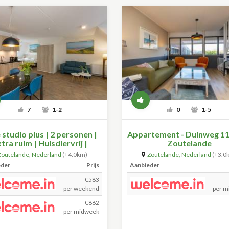
7
1-2
0
1-5
 studio plus | 2 personen |
Appartement - Duinweg 11
tra ruim | Huisdiervrij |
Zoutelande
Zoutelande
Zoutelande
,
Nederland
(+4.0km)
Zoutelande
,
Nederland
(+3.0
eder
Prijs
Aanbieder
€583
per weekend
per m
€862
per midweek