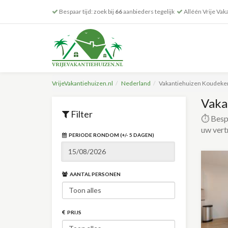
Bespaar tijd: zoek bij
66
aanbieders tegelijk
Alléén Vrije Vak
VrijeVakantiehuizen.nl
Nederland
Vakantiehuizen Koudeke
Vaka
Filter
⏱️ Bespa
uw vert
PERIODE RONDOM (+/- 5 DAGEN)
AANTAL PERSONEN
PRIJS