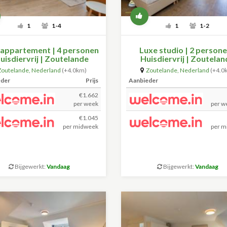
1
1-4
1
1-2
 appartement | 4 personen
Luxe studio | 2 persone
Huisdiervrij | Zoutelande
Huisdiervrij | Zoutela
Zoutelande
,
Nederland
(+4.0km)
Zoutelande
,
Nederland
(+4.0
eder
Prijs
Aanbieder
€1.662
per week
per w
€1.045
per midweek
per m
Bijgewerkt:
Vandaag
Bijgewerkt:
Vandaag