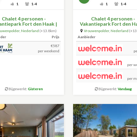
1
1-4
1
1-4
Chalet 4 personen -
Chalet 4 personen -
ntiepark Fort den Haak |
Vakantiepark Fort den H
uwenpolder (2 huisdieren
Vrouwenpolder
ouwenpolder
,
Nederland
(+13.8km)
Vrouwenpolder
,
Nederland
(+13
toegestaan)
eder
Prijs
Aanbieder
€587
per weekend
p
per w
per m
Bijgewerkt:
Gisteren
Bijgewerkt:
Vandaag