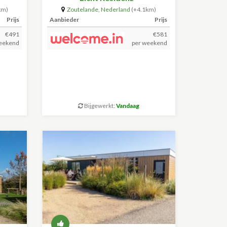
Willibrordusplein 28 C |
km)
Zoutelande
,
Nederland
(+4.1km)
Zoutelande
Prijs
Aanbieder
Prijs
€491
€581
eekend
per weekend
Bijgewerkt:
Vandaag