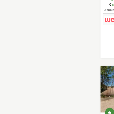
K
Aanbi