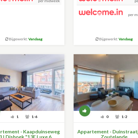
per midweek
p
per m
Bijgewerkt:
Vandaag
Bijgewerkt:
Vandaag
1
1-6
0
1-2
rtement - Kaapduinseweg
Appartement - Duinstraatj
3 | Dishoek "13E Luxe 6
Zoutelande