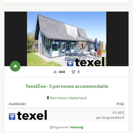
444
5
TexelZee - 5 persoons accommodatie
Den Hoorn
,
Nederland
Aanbieder
Prijs
€1.601
per lang weekend
Bijgewerkt:
Vandaag