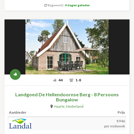
Bijgewerkt:
4 dagen geleden
44
1-8
Landgoed De Hellendoornse Berg - 8 Persoons
Bungalow
Haarle
,
Nederland
Aanbieder
Prijs
€946
per midweek