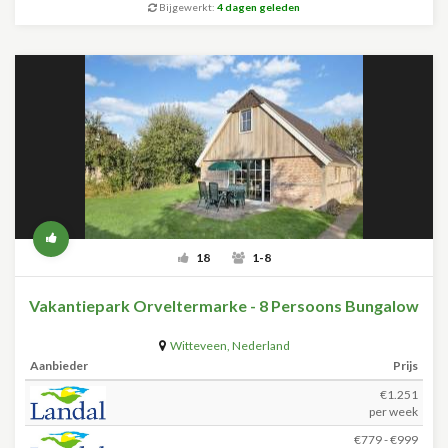
Bijgewerkt:
4 dagen geleden
18
1-8
Vakantiepark Orveltermarke - 8 Persoons Bungalow
Witteveen
,
Nederland
Aanbieder
Prijs
€1.251
per week
€779 - €999