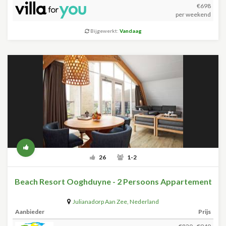
€698
per weekend
Bijgewerkt:
Vandaag
26
1-2
Beach Resort Ooghduyne - 2 Persoons Appartement
Julianadorp Aan Zee
,
Nederland
Aanbieder
Prijs