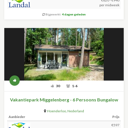
€820 - €940
per midweek
Bijgewerkt:
4 dagen geleden
30
1-6
Vakantiepark Miggelenberg - 6 Persoons Bungalow
Hoenderloo
,
Nederland
Aanbieder
Prijs
€597