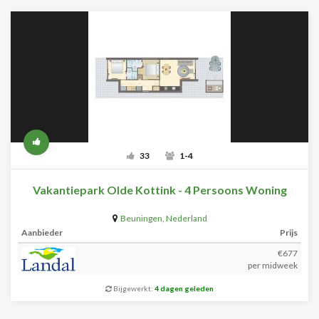
33
1-4
Vakantiepark Olde Kottink - 4 Persoons Woning
Beuningen
,
Nederland
Aanbieder
Prijs
€677
per midweek
Bijgewerkt:
4 dagen geleden