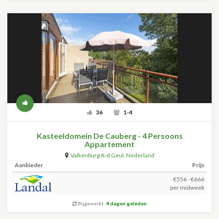
36
1-4
Kasteeldomein De Cauberg - 4 Persoons
Appartement
Valkenburg A-d Geul
,
Nederland
Aanbieder
Prijs
€556 - €666
per midweek
Bijgewerkt:
4 dagen geleden