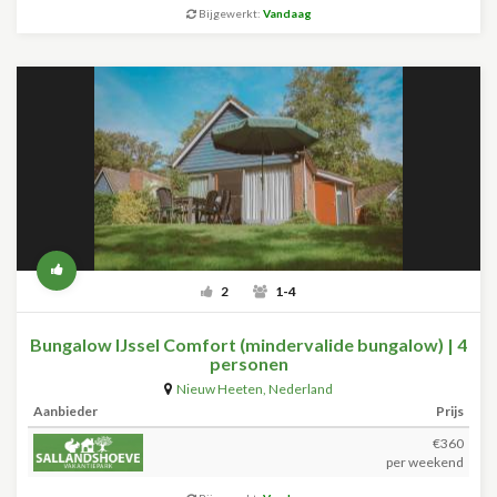
Bijgewerkt:
Vandaag
2
1-4
Bungalow IJssel Comfort (mindervalide bungalow) | 4
personen
Nieuw Heeten
,
Nederland
Aanbieder
Prijs
€360
per weekend