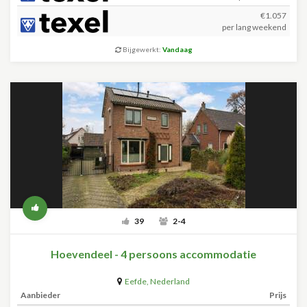
€1.057
per lang weekend
Bijgewerkt:
Vandaag
39
2-4
Hoevendeel - 4 persoons accommodatie
Eefde
,
Nederland
Aanbieder
Prijs