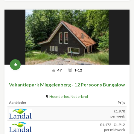
47
1-12
Vakantiepark Miggelenberg - 12 Persoons Bungalow
Hoenderloo
,
Nederland
Aanbieder
Prijs
€1.978
per week
€1.172 - €1.912
per midweek