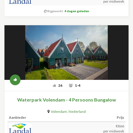
per midweek
Bijgewerkt:
4 dagen geleden
26
1-4
Waterpark Volendam - 4 Persoons Bungalow
Volendam
,
Nederland
Aanbieder
Prijs
€866
per midweek