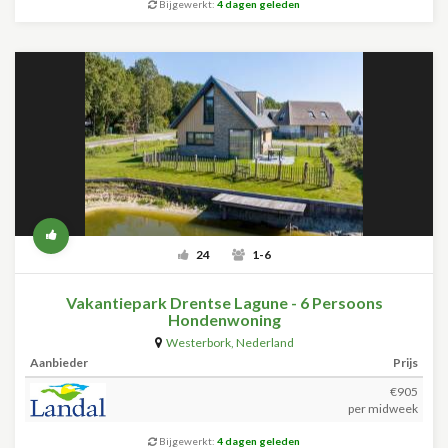
Bijgewerkt:
4 dagen geleden
24
1-6
Vakantiepark Drentse Lagune - 6 Persoons
Hondenwoning
Westerbork
,
Nederland
Aanbieder
Prijs
€905
per midweek
Bijgewerkt:
4 dagen geleden