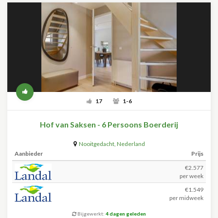
17
1-6
Hof van Saksen - 6 Persoons Boerderij
Nooitgedacht
,
Nederland
Aanbieder
Prijs
€2.577
per week
€1.549
per midweek
Bijgewerkt:
4 dagen geleden