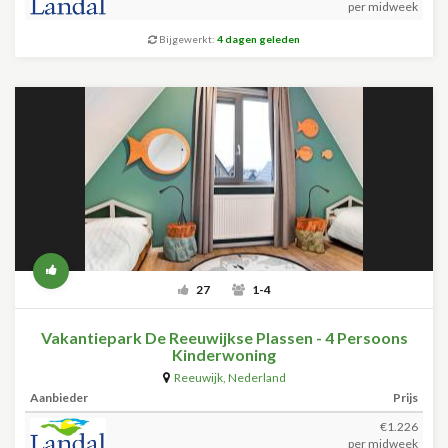
per midweek
Bijgewerkt:
4 dagen geleden
27
1-4
Vakantiepark De Reeuwijkse Plassen - 4 Persoons
Kinderwoning
Reeuwijk
,
Nederland
Aanbieder
Prijs
€1.226
per midweek