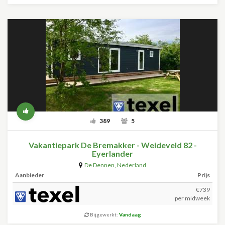
389
5
Vakantiepark De Bremakker - Weideveld 82 -
Eyerlander
De Dennen
,
Nederland
Aanbieder
Prijs
€739
per midweek
Bijgewerkt:
Vandaag