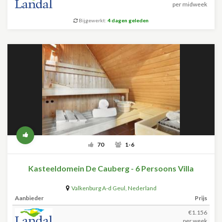
per midweek
Bijgewerkt:
4 dagen geleden
70
1-6
Kasteeldomein De Cauberg - 6 Persoons Villa
Valkenburg A-d Geul
,
Nederland
Aanbieder
Prijs
€1.156
per week