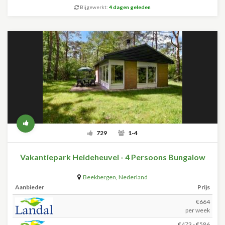
Bijgewerkt:
4 dagen geleden
729
1-4
Vakantiepark Heideheuvel - 4 Persoons Bungalow
Beekbergen
,
Nederland
Aanbieder
Prijs
€664
per week
€473 - €586