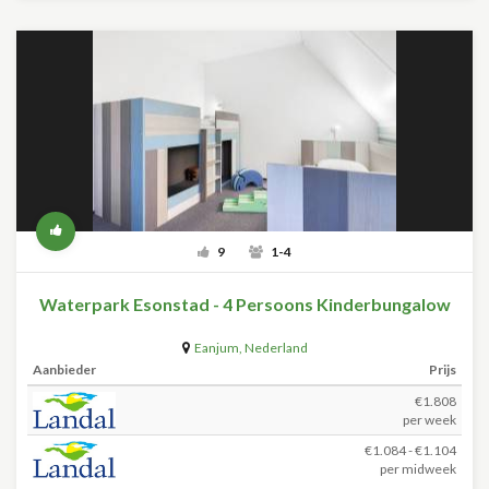
9
1-4
Waterpark Esonstad - 4 Persoons Kinderbungalow
Eanjum
,
Nederland
Aanbieder
Prijs
€1.808
per week
€1.084 - €1.104
per midweek