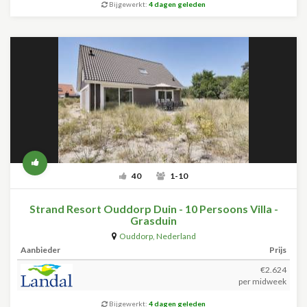
Bijgewerkt:
4 dagen geleden
40
1-10
Strand Resort Ouddorp Duin - 10 Persoons Villa -
Grasduin
Ouddorp
,
Nederland
Aanbieder
Prijs
€2.624
per midweek
Bijgewerkt:
4 dagen geleden