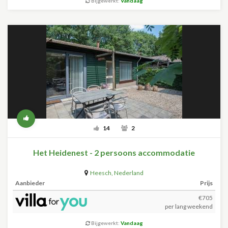
Bijgewerkt:
Vandaag
14
2
Het Heidenest - 2 persoons accommodatie
Heesch
,
Nederland
Aanbieder
Prijs
€705
per lang weekend
Bijgewerkt:
Vandaag