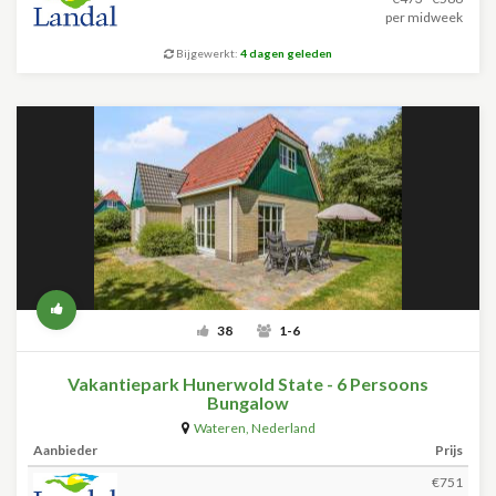
per midweek
Bijgewerkt:
4 dagen geleden
38
1-6
Vakantiepark Hunerwold State - 6 Persoons
Bungalow
Wateren
,
Nederland
Aanbieder
Prijs
€751