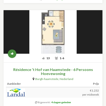
13
1-6
Résidence 't Hof van Haamstede - 6 Persoons
Hoevewoning
Burgh-haamstede
,
Nederland
Aanbieder
Prijs
€1.232
per midweek
Bijgewerkt:
4 dagen geleden