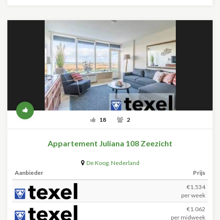
18
2
Appartement Juliana 108 Zeezicht
De Koog
,
Nederland
Aanbieder
Prijs
€1.534
per week
€1.062
per midweek