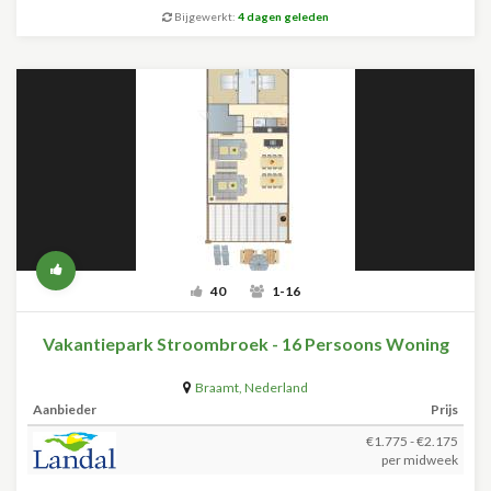
Bijgewerkt:
4 dagen geleden
40
1-16
Vakantiepark Stroombroek - 16 Persoons Woning
Braamt
,
Nederland
Aanbieder
Prijs
€1.775 - €2.175
per midweek