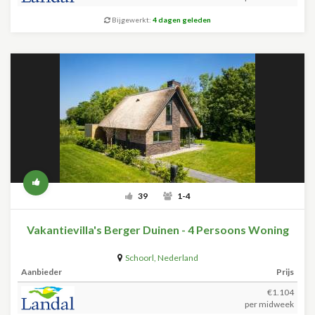
Bijgewerkt:
4 dagen geleden
39
1-4
Vakantievilla's Berger Duinen - 4 Persoons Woning
Schoorl
,
Nederland
Aanbieder
Prijs
€1.104
per midweek