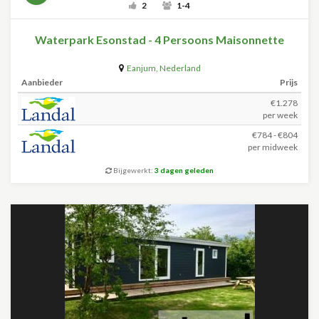
2
1-4
Waterpark Esonstad - 4 Persoons Maisonnette
Eanjum
,
Nederland
Aanbieder
Prijs
€1.278
per week
€784 - €804
per midweek
Bijgewerkt:
3 dagen geleden