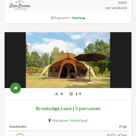
€845
per weekend
Bijgewerkt:
Vandaag
0
1-5
Bronlodge Luxe | 5 personen
Maasbree
,
Nederland
Aanbieder
Prijs
€552 - €566