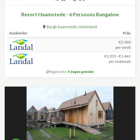
Resort Haamstede - 6 Persoons Bungalow
Burgh-haamstede
,
Nederland
Aanbieder
Prijs
€2.060
per week
€1.333 - €1.463
per midweek
Bijgewerkt:
3 dagen geleden