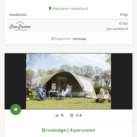
Maasbree
,
Nederland
Aanbieder
Prijs
€783
per weekend
Bijgewerkt:
Vandaag
0
1-4
Bronlodge | 4 personen