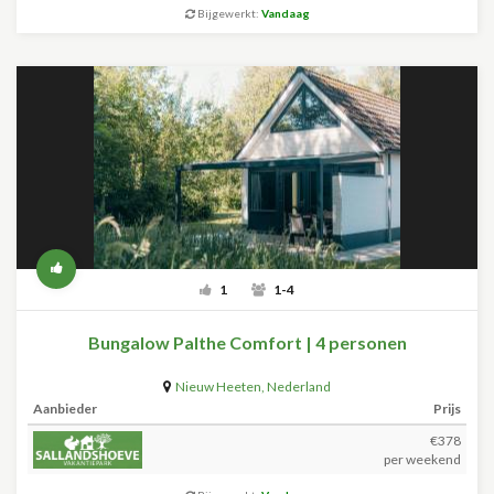
Bijgewerkt:
Vandaag
1
1-4
Bungalow Palthe Comfort | 4 personen
Nieuw Heeten
,
Nederland
Aanbieder
Prijs
€378
per weekend