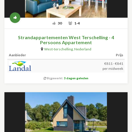
30
1-4
Strandappartementen West Terschelling - 4
Persoons Appartement
West-terschelling
,
Nederland
Aanbieder
Prijs
€811 - €841
per midweek
Bijgewerkt:
3 dagen geleden