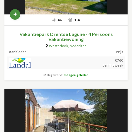
46
1-4
Vakantiepark Drentse Lagune - 4 Persoons
Vakantiewoning
Westerbork
,
Nederland
Aanbieder
Prijs
€760
per midweek
Bijgewerkt:
3 dagen geleden