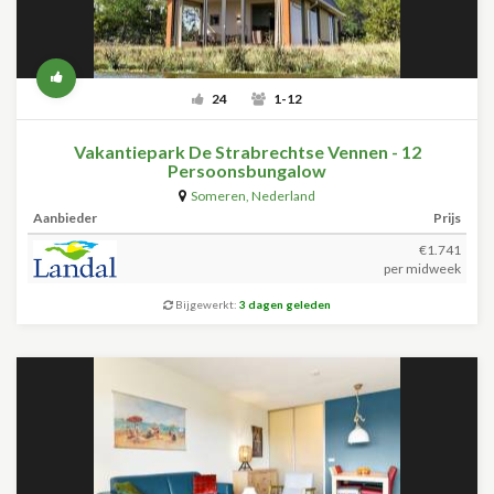
24
1-12
Vakantiepark De Strabrechtse Vennen - 12
Persoonsbungalow
Someren
,
Nederland
Aanbieder
Prijs
€1.741
per midweek
Bijgewerkt:
3 dagen geleden