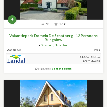
35
1-12
Vakantiepark Domein De Schatberg - 12 Persoons
Bungalow
Sevenum
,
Nederland
Aanbieder
Prijs
€1.676 - €2.106
per midweek
Bijgewerkt:
3 dagen geleden