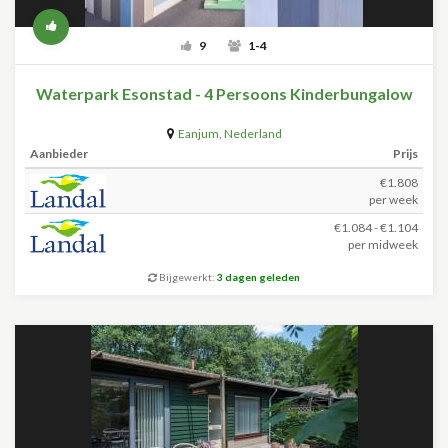
9
1-4
Waterpark Esonstad - 4 Persoons Kinderbungalow
Eanjum
,
Nederland
Aanbieder
Prijs
€1.808
per week
€1.084 - €1.104
per midweek
Bijgewerkt:
3 dagen geleden