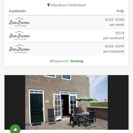
Maasbree
,
Nederland
Aanbieder
Prijs
€522 - €584
per week
€314
per weekend
€345 - €399
per midweek
Bijgewerkt:
Vandaag