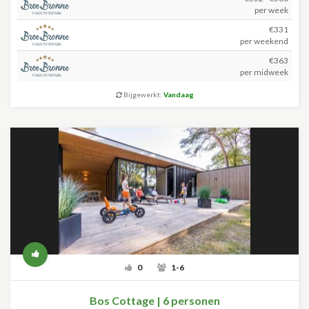
per week
€331
per weekend
€363
per midweek
Bijgewerkt:
Vandaag
0
1-6
Bos Cottage | 6 personen