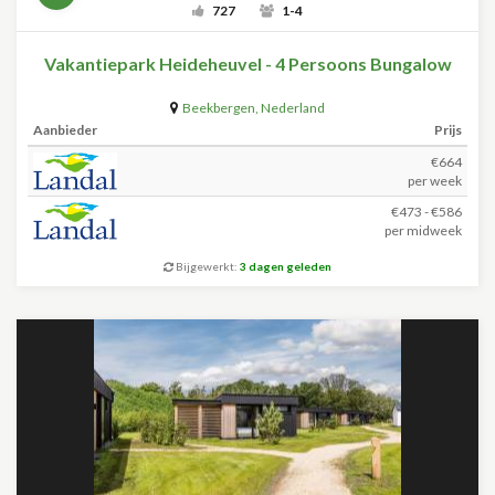
727
1-4
Vakantiepark Heideheuvel - 4 Persoons Bungalow
Beekbergen
,
Nederland
Aanbieder
Prijs
€664
per week
€473 - €586
per midweek
Bijgewerkt:
3 dagen geleden