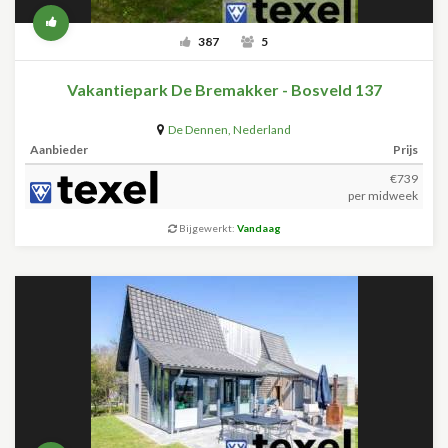
387
5
Vakantiepark De Bremakker - Bosveld 137
De Dennen
,
Nederland
Aanbieder
Prijs
€739
per midweek
Bijgewerkt:
Vandaag