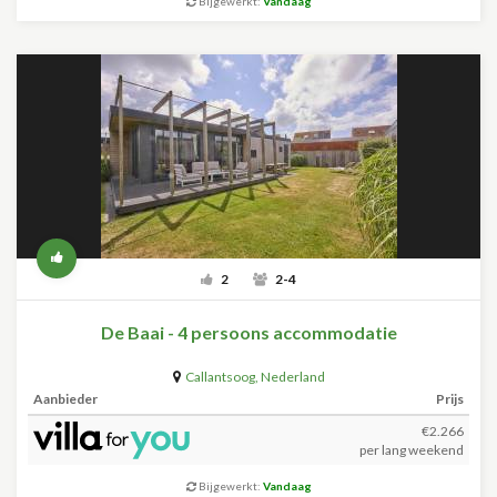
Bijgewerkt:
Vandaag
2
2-4
De Baai - 4 persoons accommodatie
Callantsoog
,
Nederland
Aanbieder
Prijs
€2.266
per lang weekend
Bijgewerkt:
Vandaag