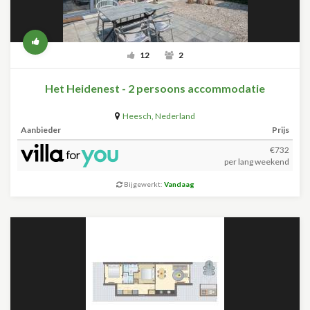
12
2
Het Heidenest - 2 persoons accommodatie
Heesch
,
Nederland
Aanbieder
Prijs
€732
per lang weekend
Bijgewerkt:
Vandaag