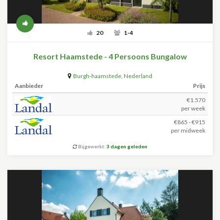
20
1-4
Resort Haamstede - 4 Persoons Bungalow
Burgh-haamstede
,
Nederland
Aanbieder
Prijs
€1.570
per week
€865 - €915
per midweek
Bijgewerkt:
3 dagen geleden