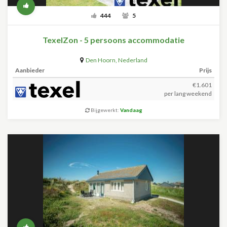
444
5
TexelZon - 5 persoons accommodatie
Den Hoorn
,
Nederland
Aanbieder
Prijs
€1.601
per lang weekend
Bijgewerkt:
Vandaag