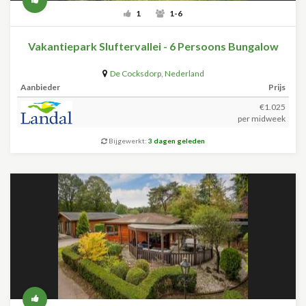
1
1-6
Vakantiepark Sluftervallei - 6 Persoons Bungalow
De Cocksdorp
,
Nederland
Aanbieder
Prijs
€1.025
per midweek
Bijgewerkt:
3 dagen geleden