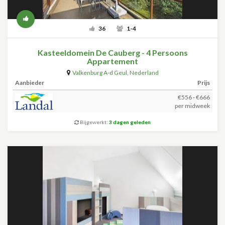
36
1-4
Kasteeldomein De Cauberg - 4 Persoons
Appartement
Valkenburg A-d Geul
,
Nederland
Aanbieder
Prijs
€556 - €666
per midweek
Bijgewerkt:
3 dagen geleden