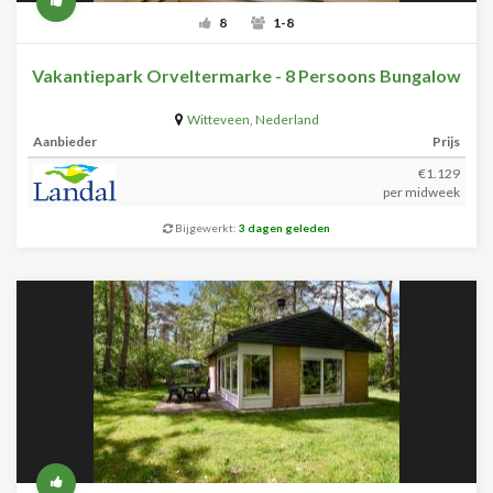
8
1-8
Vakantiepark Orveltermarke - 8 Persoons Bungalow
Witteveen
,
Nederland
Aanbieder
Prijs
€1.129
per midweek
Bijgewerkt:
3 dagen geleden