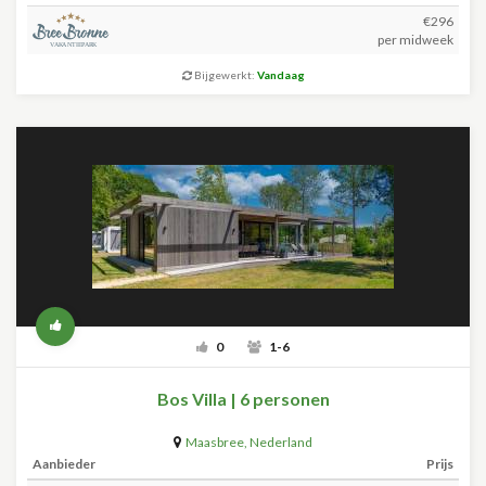
€296
per midweek
Bijgewerkt:
Vandaag
0
1-6
Bos Villa | 6 personen
Maasbree
,
Nederland
Aanbieder
Prijs