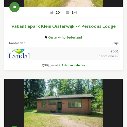
20
1-4
Vakantiepark Klein Oisterwijk - 4 Persoons Lodge
Oisterwijk
,
Nederland
Aanbieder
Prijs
€801
per midweek
Bijgewerkt:
3 dagen geleden