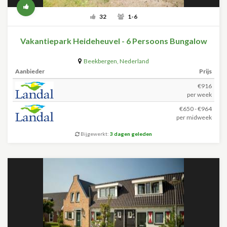
32
1-6
Vakantiepark Heideheuvel - 6 Persoons Bungalow
Beekbergen
,
Nederland
Aanbieder
Prijs
€916
per week
€650 - €964
per midweek
Bijgewerkt:
3 dagen geleden