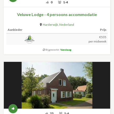
0
1-4
Veluwe Lodge - 4 persoons accommodatie
Harderwijk
,
Nederland
Aanbieder
Prijs
€535
per midweek
Bijgewerkt:
Vandaag
23
1-6