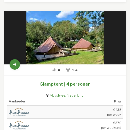
0
1-4
Glamptent | 4 personen
Maasbree
,
Nederland
Aanbieder
Prijs
€438
per week
€270
per weekend