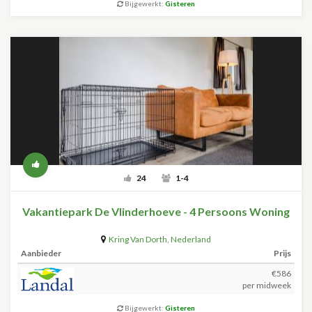
Bijgewerkt:
Gisteren
24
1-4
Vakantiepark De Vlinderhoeve - 4 Persoons Woning
Kring Van Dorth
,
Nederland
Aanbieder
Prijs
€586
per midweek
Bijgewerkt:
Gisteren