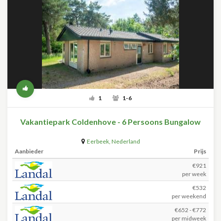
1
1-6
Vakantiepark Coldenhove - 6 Persoons Bungalow
Eerbeek
,
Nederland
Aanbieder
Prijs
€921
per week
€532
per weekend
€652 - €772
per midweek