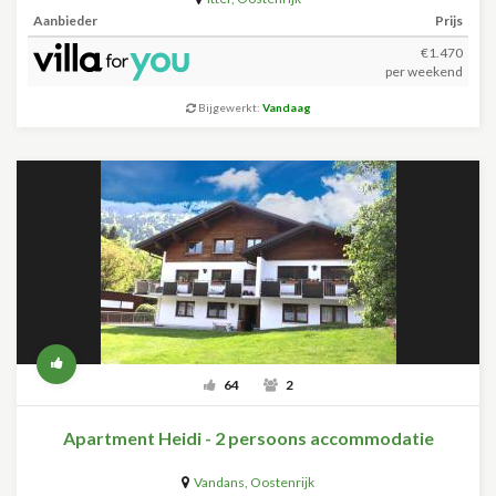
Aanbieder
Prijs
€1.470
per weekend
Bijgewerkt:
Vandaag
64
2
Apartment Heidi - 2 persoons accommodatie
Vandans
,
Oostenrijk