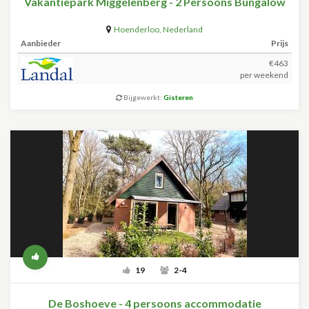
Vakantiepark Miggelenberg - 2 Persoons Bungalow
Hoenderloo
,
Nederland
Aanbieder
Prijs
€463
per weekend
Bijgewerkt:
Gisteren
19
2-4
De Boshoeve - 4 persoons accommodatie