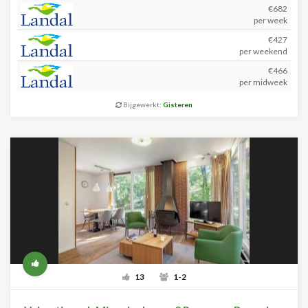
€682
per week
€427
per weekend
€466
per midweek
Bijgewerkt:
Gisteren
13
1-2