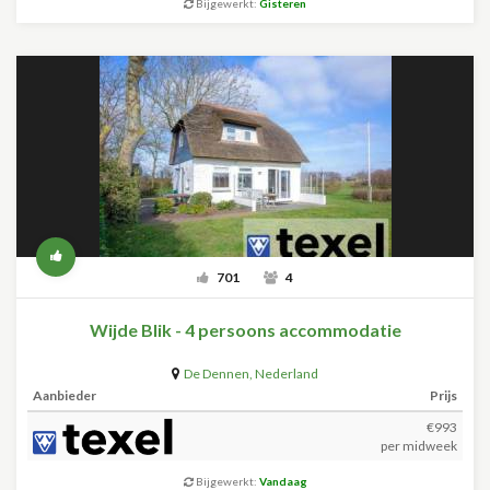
Bijgewerkt:
Gisteren
701
4
Wijde Blik - 4 persoons accommodatie
De Dennen
,
Nederland
Aanbieder
Prijs
€993
per midweek
Bijgewerkt:
Vandaag