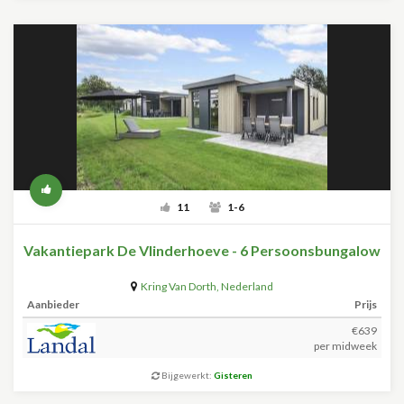
11
1-6
Vakantiepark De Vlinderhoeve - 6 Persoonsbungalow
Kring Van Dorth
,
Nederland
Aanbieder
Prijs
€639
per midweek
Bijgewerkt:
Gisteren