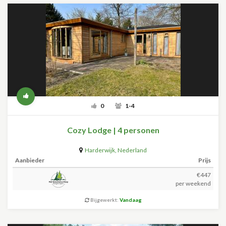
0
1-4
Cozy Lodge | 4 personen
Harderwijk
,
Nederland
Aanbieder
Prijs
€447
per weekend
Bijgewerkt:
Vandaag