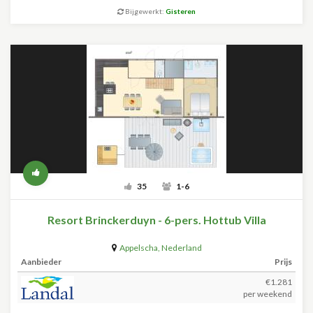
Bijgewerkt:
Gisteren
35
1-6
Resort Brinckerduyn - 6-pers. Hottub Villa
Appelscha
,
Nederland
Aanbieder
Prijs
€1.281
per weekend