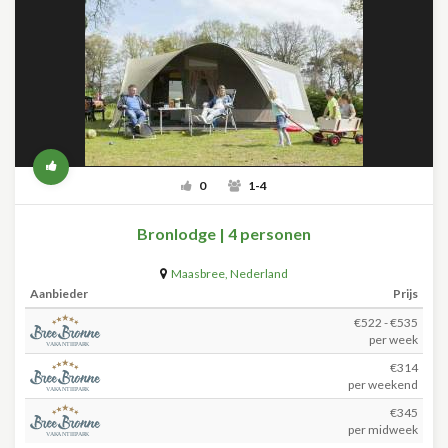
0
1-4
Bronlodge | 4 personen
Maasbree
,
Nederland
Aanbieder
Prijs
€522 - €535
per week
€314
per weekend
€345
per midweek