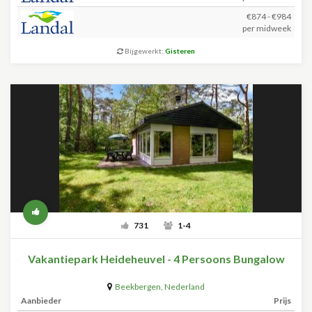
€874 - €984
per midweek
Bijgewerkt:
Gisteren
731
1-4
Vakantiepark Heideheuvel - 4 Persoons Bungalow
Beekbergen
,
Nederland
Aanbieder
Prijs