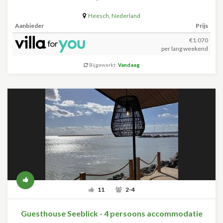
Heesch
,
Nederland
Aanbieder
Prijs
€1.070
per lang weekend
Bijgewerkt:
Vandaag
11
2-4
Guesthouse Seeblick - 4 persoons accommodatie