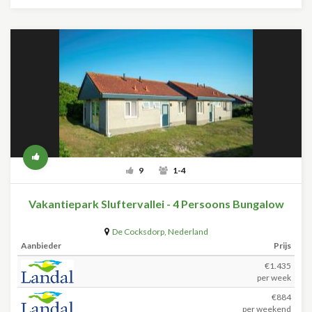
9
1-4
Vakantiepark Sluftervallei - 4 Persoons Bungalow
De Cocksdorp
,
Nederland
Aanbieder
Prijs
€1.435
per week
€884
per weekend