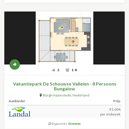
2
1-8
Vakantiepark De Schouwse Valleien - 8 Persoons
Bungalow
Burgh-haamstede
,
Nederland
Aanbieder
Prijs
€1.604
per midweek
Bijgewerkt:
Gisteren