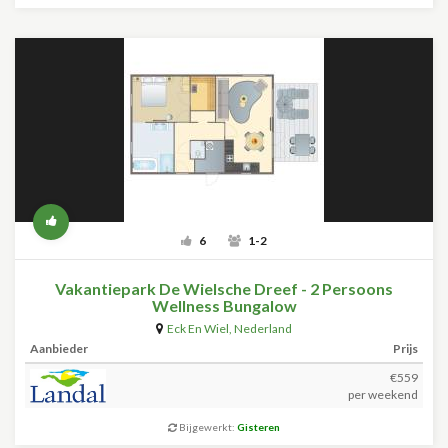
6
1-2
Vakantiepark De Wielsche Dreef - 2 Persoons
Wellness Bungalow
Eck En Wiel
,
Nederland
Aanbieder
Prijs
€559
per weekend
Bijgewerkt:
Gisteren