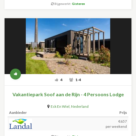
Bijgewerkt:
Gisteren
4
1-4
Vakantiepark Soof aan de Rijn - 4 Persoons Lodge
Eck En Wiel
,
Nederland
Aanbieder
Prijs
€657
per weekend