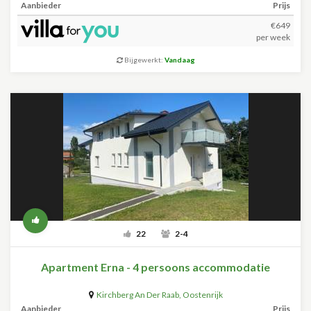
Aanbieder
Prijs
€649
per week
Bijgewerkt:
Vandaag
22
2-4
Apartment Erna - 4 persoons accommodatie
Kirchberg An Der Raab
,
Oostenrijk
Aanbieder
Prijs