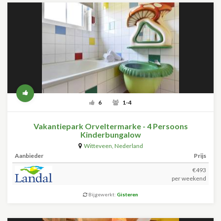
6
1-4
Vakantiepark Orveltermarke - 4 Persoons
Kinderbungalow
Witteveen
,
Nederland
Aanbieder
Prijs
€493
per weekend
Bijgewerkt:
Gisteren