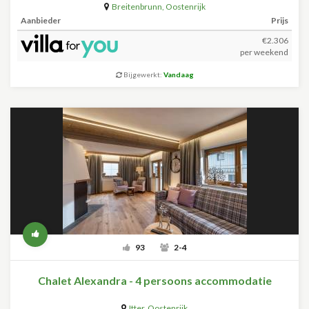
Breitenbrunn
,
Oostenrijk
Aanbieder
Prijs
€2.306
per weekend
Bijgewerkt:
Vandaag
93
2-4
Chalet Alexandra - 4 persoons accommodatie
Itter
,
Oostenrijk