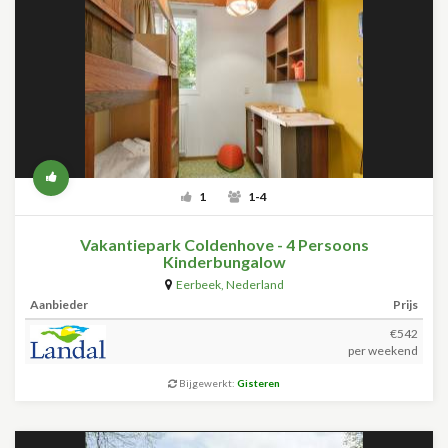
1
1-4
Vakantiepark Coldenhove - 4 Persoons
Kinderbungalow
Eerbeek
,
Nederland
Aanbieder
Prijs
€542
per weekend
Bijgewerkt:
Gisteren