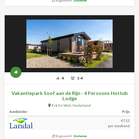
Bijgewerkt:
Gisteren
4
1-4
Vakantiepark Soof aan de Rijn - 4 Persoons Hottub
Lodge
Eck En Wiel
,
Nederland
Aanbieder
Prijs
€712
per weekend
Bijgewerkt:
Gisteren