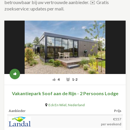
betrouwbaar bij uw vertrouwde aanbieder. ✉️ Gratis
zoekservice: updates per mail.
4
1-2
Vakantiepark Soof aan de Rijn - 2 Persoons Lodge
Eck En Wiel
,
Nederland
Aanbieder
Prijs
€557
per weekend