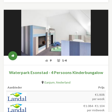
9
1-4
Waterpark Esonstad - 4 Persoons Kinderbungalow
Eanjum
,
Nederland
Aanbieder
Prijs
€1.808
per week
€1.084 - €1.104
per midweek