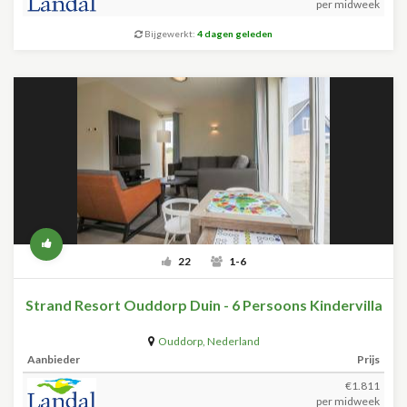
per midweek
Bijgewerkt:
4 dagen geleden
22
1-6
Strand Resort Ouddorp Duin - 6 Persoons Kindervilla
Ouddorp
,
Nederland
Aanbieder
Prijs
€1.811
per midweek