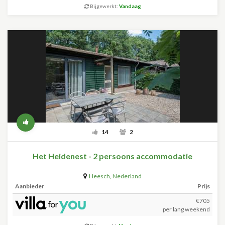
Bijgewerkt:
Vandaag
14
2
Het Heidenest - 2 persoons accommodatie
Heesch
,
Nederland
Aanbieder
Prijs
€705
per lang weekend