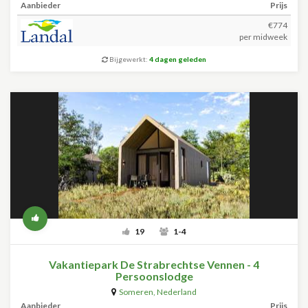
Aanbieder
Prijs
€774
per midweek
Bijgewerkt:
4 dagen geleden
19
1-4
Vakantiepark De Strabrechtse Vennen - 4
Persoonslodge
Someren
,
Nederland
Aanbieder
Prijs