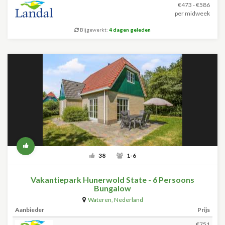
€473 - €586
per midweek
Bijgewerkt:
4 dagen geleden
38
1-6
Vakantiepark Hunerwold State - 6 Persoons
Bungalow
Wateren
,
Nederland
Aanbieder
Prijs
€751