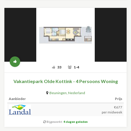
33
1-4
Vakantiepark Olde Kottink - 4 Persoons Woning
Beuningen
,
Nederland
Aanbieder
Prijs
€677
per midweek
Bijgewerkt:
4 dagen geleden