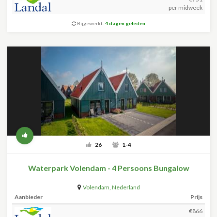
per midweek
Bijgewerkt:
4 dagen geleden
26
1-4
Waterpark Volendam - 4 Persoons Bungalow
Volendam
,
Nederland
Aanbieder
Prijs
€866