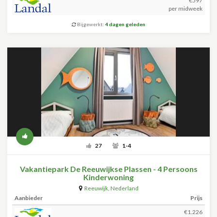
€597
per midweek
Bijgewerkt:
4 dagen geleden
27
1-4
Vakantiepark De Reeuwijkse Plassen - 4 Persoons
Kinderwoning
Reeuwijk
,
Nederland
Aanbieder
Prijs
€1.226