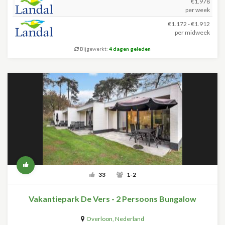
€1.978
per week
€1.172 - €1.912
per midweek
Bijgewerkt:
4 dagen geleden
33
1-2
Vakantiepark De Vers - 2 Persoons Bungalow
Overloon
,
Nederland