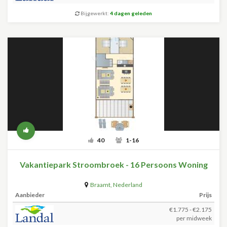
Bijgewerkt:
4 dagen geleden
40
1-16
Vakantiepark Stroombroek - 16 Persoons Woning
Braamt
,
Nederland
Aanbieder
Prijs
€1.775 - €2.175
per midweek