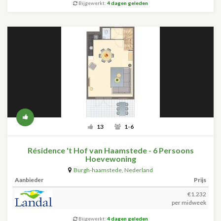
Bijgewerkt:
4 dagen geleden
13
1-6
Résidence 't Hof van Haamstede - 6 Persoons
Hoevewoning
Burgh-haamstede
,
Nederland
Aanbieder
Prijs
€1.232
per midweek
Bijgewerkt:
4 dagen geleden