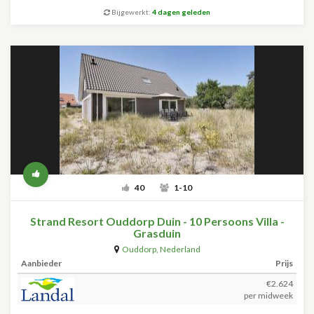
Bijgewerkt:
4 dagen geleden
40
1-10
Strand Resort Ouddorp Duin - 10 Persoons Villa -
Grasduin
Ouddorp
,
Nederland
Aanbieder
Prijs
€2.624
per midweek