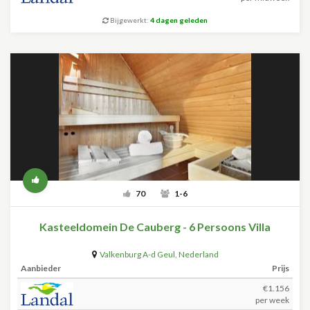
Bijgewerkt:
4 dagen geleden
70
1-6
Kasteeldomein De Cauberg - 6 Persoons Villa
Valkenburg A-d Geul
,
Nederland
Aanbieder
Prijs
€1.156
per week