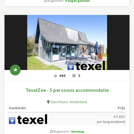
Bijgewerkt:
4 dagen geleden
444
5
TexelZee - 5 persoons accommodatie
Den Hoorn
,
Nederland
Aanbieder
Prijs
€1.601
per lang weekend
Bijgewerkt:
Vandaag