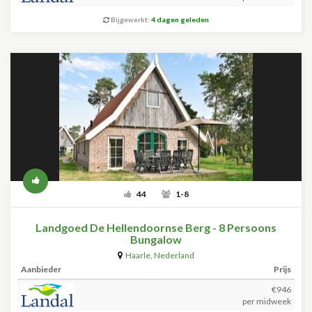
Bijgewerkt:
4 dagen geleden
44
1-8
Landgoed De Hellendoornse Berg - 8 Persoons
Bungalow
Haarle
,
Nederland
Aanbieder
Prijs
€946
per midweek