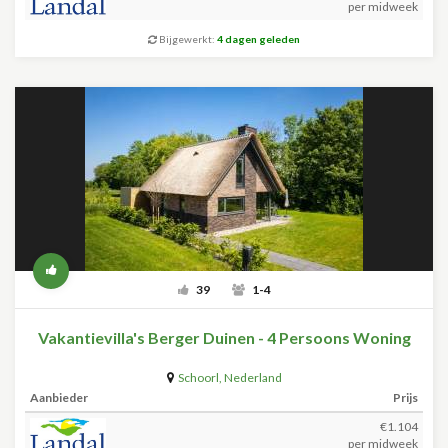
per midweek
Bijgewerkt:
4 dagen geleden
39
1-4
Vakantievilla's Berger Duinen - 4 Persoons Woning
Schoorl
,
Nederland
Aanbieder
Prijs
€1.104
per midweek