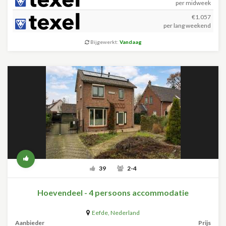
per midweek
€1.057
per lang weekend
Bijgewerkt:
Vandaag
39
2-4
Hoevendeel - 4 persoons accommodatie
Eefde
,
Nederland
Aanbieder
Prijs