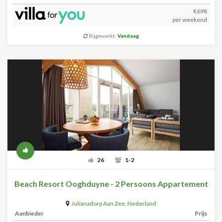
€698
per weekend
Bijgewerkt:
Vandaag
26
1-2
Beach Resort Ooghduyne - 2 Persoons Appartement
Julianadorp Aan Zee
,
Nederland
Aanbieder
Prijs