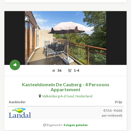
36
1-4
Kasteeldomein De Cauberg - 4 Persoons
Appartement
Valkenburg A-d Geul
,
Nederland
Aanbieder
Prijs
€556 - €666
per midweek
Bijgewerkt:
4 dagen geleden