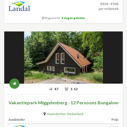
€858 - €948
per midweek
Bijgewerkt:
4 dagen geleden
47
1-12
Vakantiepark Miggelenberg - 12 Persoons Bungalow
Hoenderloo
,
Nederland
Aanbieder
Prijs