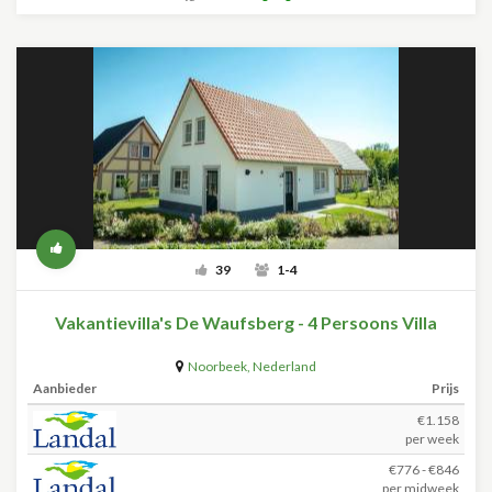
39
1-4
Vakantievilla's De Waufsberg - 4 Persoons Villa
Noorbeek
,
Nederland
Aanbieder
Prijs
€1.158
per week
€776 - €846
per midweek