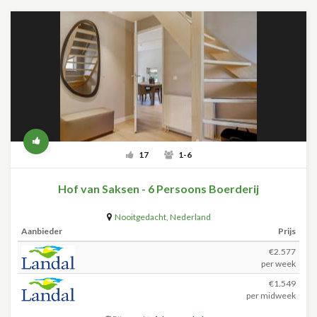
17
1-6
Hof van Saksen - 6 Persoons Boerderij
Nooitgedacht
,
Nederland
Aanbieder
Prijs
€2.577
per week
€1.549
per midweek