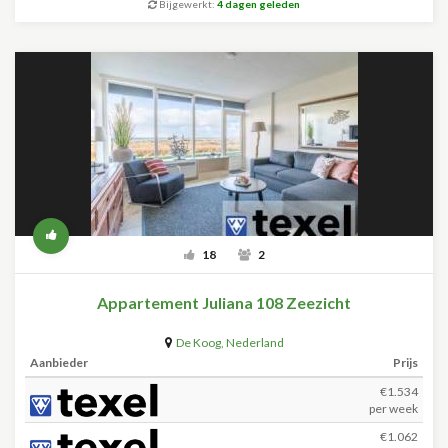
Bijgewerkt:
4 dagen geleden
18
2
Appartement Juliana 108 Zeezicht
De Koog
,
Nederland
Aanbieder
Prijs
€1.534
per week
€1.062