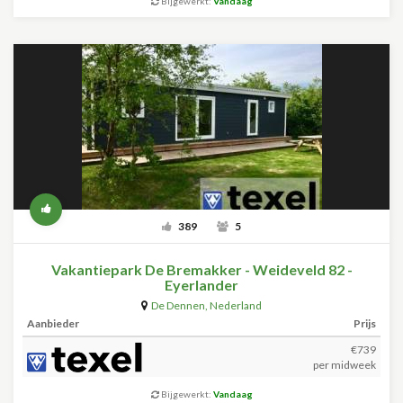
Bijgewerkt:
Vandaag
389
5
Vakantiepark De Bremakker - Weideveld 82 -
Eyerlander
De Dennen
,
Nederland
Aanbieder
Prijs
€739
per midweek
Bijgewerkt:
Vandaag