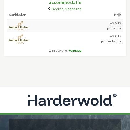
accommodatie
Beerze
,
Nederland
Aanbieder
Prijs
€3.913
per week
€3.017
per midweek
Bijgewerkt:
Vandaag