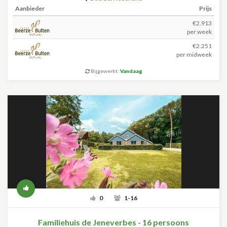
Aanbieder
Prijs
€2.913
per week
€2.251
per midweek
Bijgewerkt:
Vandaag
0
1-16
Familiehuis de Jeneverbes - 16 persoons