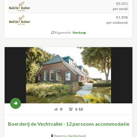
€3.051
per week
€1.898
per midweek
Bijgewerkt:
Vandaag
0
1-12
Boerderij de Vechtvallei - 12 persoons accommodatie
Beerze
,
Nederland