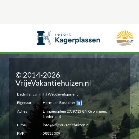
© 2014-2026
VrijeVakantiehuizen.nl
Bedrijfsnaam
HJ Webdevelopment
Eigenaar
Harm Jan Bosscher
Adres
Linnaeusplein 27, 9713 GN Groningen,
Nederland
E-mail
info@vrijevakantiehuizen.nl
KVK
58832009