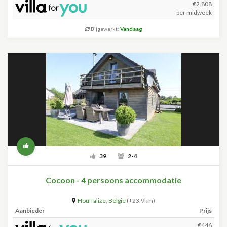
€2.808
per midweek
Bijgewerkt:
Vandaag
39
2-4
Cocoon - 4 persoons accommodatie
Houffalize
,
België
(+23.9km)
Aanbieder
Prijs
€446