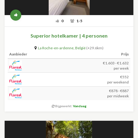
0
1-5
Superior hotelkamer | 4 personen
La Roche-en-ardenne
,
België
(+29.6km)
Aanbieder
Prijs
€1.603 - €1.632
per week
€552
per weekend
€878 - €887
per midweek
Bijgewerkt:
Vandaag