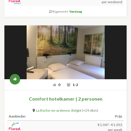
per weekend
Bijgewerkt:
Vandaag
0
1-2
Comfort hotelkamer | 2 personen
La Roche-en-ardenne
,
België
(+29.6km)
Aanbieder
Prijs
€1.047 - €1.053
per week