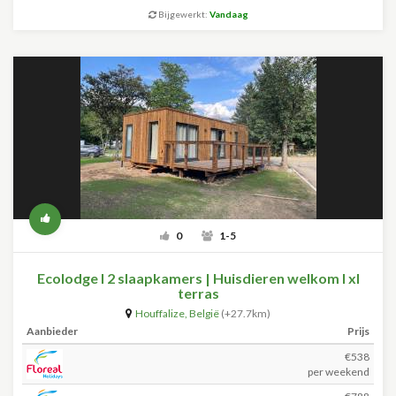
Bijgewerkt:
Vandaag
0
1-5
Ecolodge l 2 slaapkamers | Huisdieren welkom I xl
terras
Houffalize
,
België
(+27.7km)
Aanbieder
Prijs
€538
per weekend