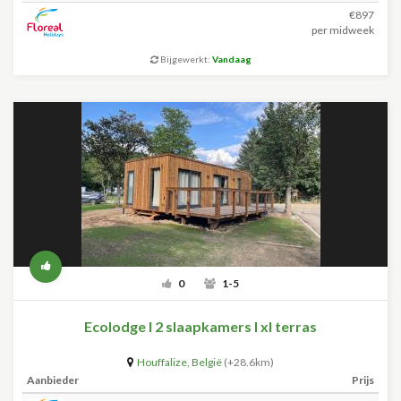
€897
per midweek
Bijgewerkt:
Vandaag
0
1-5
Ecolodge l 2 slaapkamers I xl terras
Houffalize
,
België
(+28.6km)
Aanbieder
Prijs