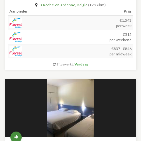
La Roche-en-ardenne
,
België
(+29.6km)
Aanbieder
Prijs
€1.543
per week
€512
per weekend
€837 - €846
per midweek
Bijgewerkt:
Vandaag