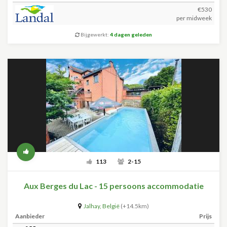
€530
per midweek
Bijgewerkt:
4 dagen geleden
113
2-15
Aux Berges du Lac - 15 persoons accommodatie
Jalhay
,
België
(+14.5km)
Aanbieder
Prijs