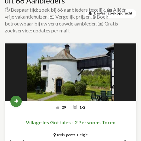
uit 66 Aanbieders
⏱️ Bespaar tijd: zoek bij 66 aanbieders tegelijk. 🏡 Alléén
Bewaar zoekopdracht
vrije vakantiehuizen. 💶 Vergelijk prijzen. 🔒 Boek
betrouwbaar bij uw vertrouwde aanbieder. ✉️ Gratis
zoekservice: updates per mail.
29
1-2
Village les Gottales - 2 Persoons Toren
Trois-ponts
,
België