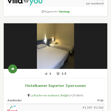
per weekend
Bijgewerkt:
Vandaag
1
1-3
Hotelkamer Superior 3 personen
La Roche-en-ardenne
,
België
(+29.6km)
Aanbieder
Prijs
€1.347 - €1.362