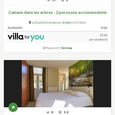
Cabane dans les arbres - 2 persoons accommodatie
La Roche En Ardenne
,
België
(+29.5km)
Aanbieder
Prijs
€546
per weekend
Bijgewerkt:
Vandaag
0
1-2