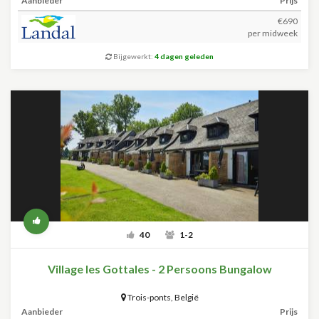
Aanbieder
Prijs
€690
per midweek
Bijgewerkt:
4 dagen geleden
40
1-2
Village les Gottales - 2 Persoons Bungalow
Trois-ponts
,
België
Aanbieder
Prijs