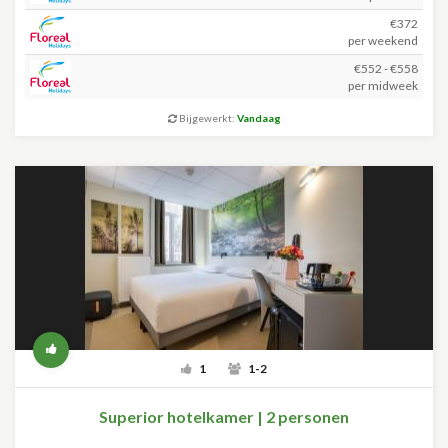
€372
per weekend
€552 - €558
per midweek
Bijgewerkt:
Vandaag
1
1-2
Superior hotelkamer | 2 personen