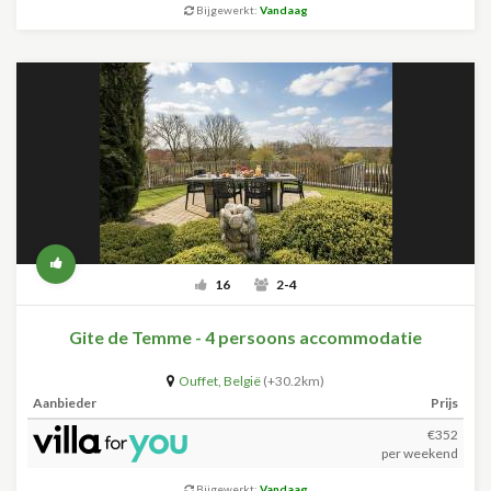
Bijgewerkt:
Vandaag
16
2-4
Gite de Temme - 4 persoons accommodatie
Ouffet
,
België
(+30.2km)
Aanbieder
Prijs
€352
per weekend
Bijgewerkt:
Vandaag