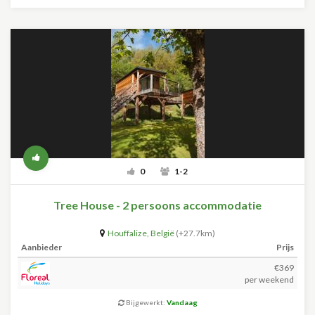
0
1-2
Tree House - 2 persoons accommodatie
Houffalize
,
België
(+27.7km)
Aanbieder
Prijs
€369
per weekend
Bijgewerkt:
Vandaag