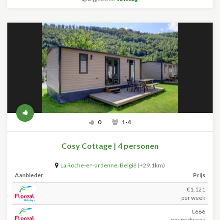
0
1-4
Cosy Cottage | 4 personen
La Roche-en-ardenne
,
België
(+29.1km)
Aanbieder
Prijs
€1.121
per week
€686
per midweek