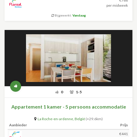
€788
per midweek
Bijgewerkt:
Vandaag
0
1-5
Appartement 1 kamer - 5 persoons accommodatie
La Roche-en-ardenne
,
België
(+29.6km)
Aanbieder
Prijs
€441