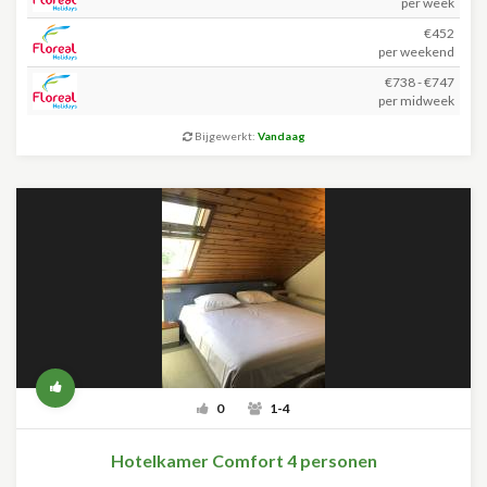
per week
€452
per weekend
€738 - €747
per midweek
Bijgewerkt:
Vandaag
0
1-4
Hotelkamer Comfort 4 personen