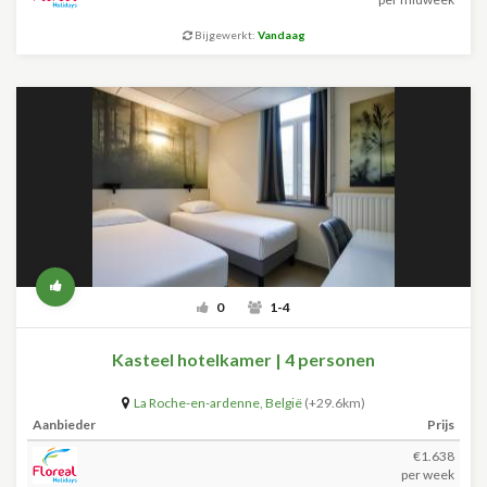
Bijgewerkt:
Vandaag
0
1-4
Kasteel hotelkamer | 4 personen
La Roche-en-ardenne
,
België
(+29.6km)
Aanbieder
Prijs
€1.638
per week