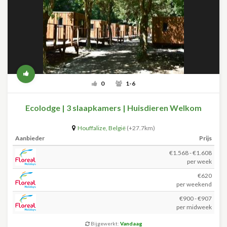
0
1-6
Ecolodge | 3 slaapkamers | Huisdieren Welkom
Houffalize
,
België
(+27.7km)
Aanbieder
Prijs
€1.568 - €1.608
per week
€620
per weekend
€900 - €907
per midweek
Bijgewerkt:
Vandaag