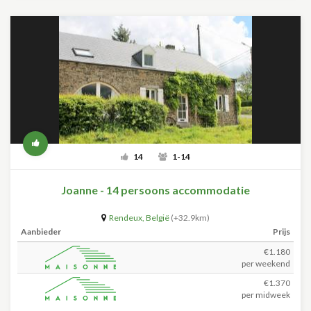
14
1-14
Joanne - 14 persoons accommodatie
Rendeux
,
België
(+32.9km)
Aanbieder
Prijs
€1.180
per weekend
€1.370
per midweek