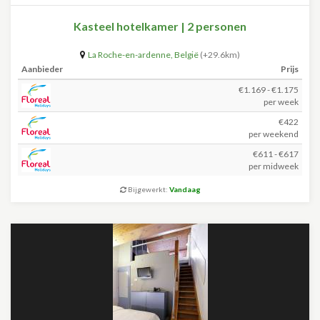
Kasteel hotelkamer | 2 personen
La Roche-en-ardenne
,
België
(+29.6km)
Aanbieder
Prijs
€1.169 - €1.175
per week
€422
per weekend
€611 - €617
per midweek
Bijgewerkt:
Vandaag