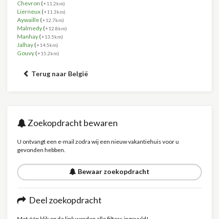
Chevron
(
+11.2km)
Lierneux
(
+11.3km)
Aywaille
(
+12.7km)
Malmedy
(
+12.8km)
Manhay
(
+13.5km)
Jalhay
(
+14.5km)
Gouvy
(
+15.2km)
Terug naar België
Zoekopdracht bewaren
U ontvangt een e-mail zodra wij een nieuw vakantiehuis voor u
gevonden hebben.
Bewaar zoekopdracht
Deel zoekopdracht
Met één klik op de link worden alle filters ingevuld!