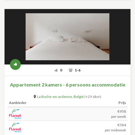
0
1-6
Appartement 2 kamers - 6 persoons accommodatie
La Roche-en-ardenne
,
België
(+29.6km)
Aanbieder
Prijs
€958
per week
€584
per midweek