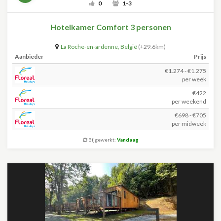
0
1-3
Hotelkamer Comfort 3 personen
La Roche-en-ardenne
,
België
(+29.6km)
Aanbieder
Prijs
€1.274 - €1.275
per week
€422
per weekend
€698 - €705
per midweek
Bijgewerkt:
Vandaag