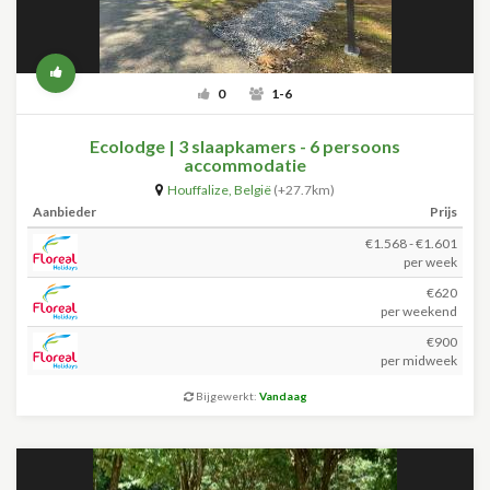
0
1-6
Ecolodge | 3 slaapkamers - 6 persoons
accommodatie
Houffalize
,
België
(+27.7km)
Aanbieder
Prijs
€1.568 - €1.601
per week
€620
per weekend
€900
per midweek
Bijgewerkt:
Vandaag