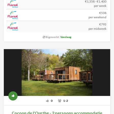
€1.358 - €1.400
per week
€538
per weekend
€793
per midweek
Bijgewerkt:
Vandaag
0
1-2
Cocoon de l'Ourthe - 2 persoons accommodatie