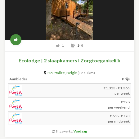
1
1-4
Ecolodge | 2 slaapkamers I Zorgtoegankelijk
Houffalize
,
België
(+27.7km)
Aanbieder
Prijs
€1.323 - €1.365
per week
€528
per weekend
€768 - €773
per midweek
Bijgewerkt:
Vandaag