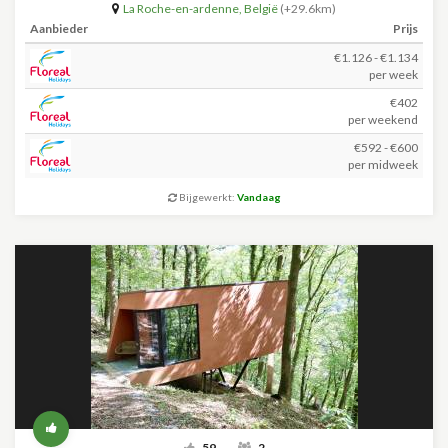
La Roche-en-ardenne
,
België
(+29.6km)
Aanbieder
Prijs
€1.126 - €1.134
per week
€402
per weekend
€592 - €600
per midweek
Bijgewerkt:
Vandaag
59
2