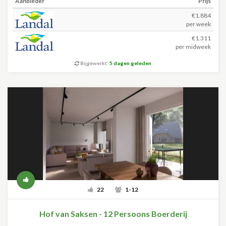
Aanbieder
Prijs
€1.884
per week
€1.311
per midweek
Bijgewerkt:
5 dagen geleden
22
1-12
Hof van Saksen - 12 Persoons Boerderij