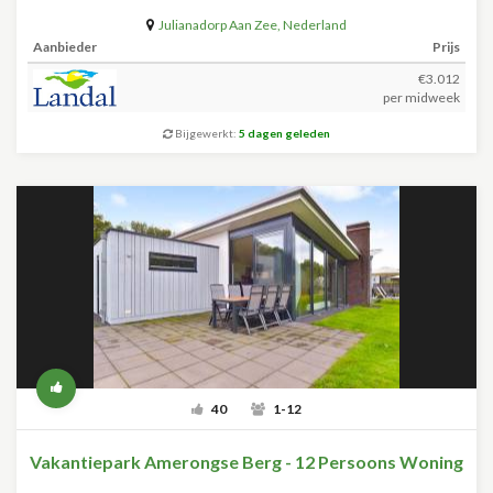
Julianadorp Aan Zee
,
Nederland
Aanbieder
Prijs
€3.012
per midweek
Bijgewerkt:
5 dagen geleden
40
1-12
Vakantiepark Amerongse Berg - 12 Persoons Woning