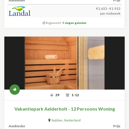
Aanbieder
Prijs
€1.653 - €1.913
per midweek
Bijgewerkt:
5 dagen geleden
29
1-12
Vakantiepark Aelderholt - 12 Persoons Woning
Aalden
,
Nederland
Aanbieder
Prijs