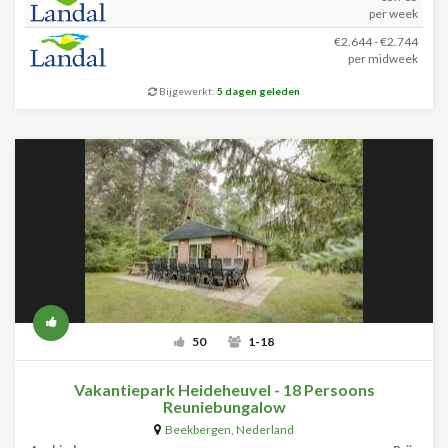
per week
€2.644 - €2.744
per midweek
Bijgewerkt:
5 dagen geleden
50
1-18
Vakantiepark Heideheuvel - 18 Persoons
Reuniebungalow
Beekbergen
,
Nederland