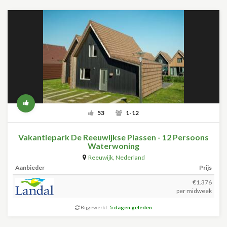
53
1-12
Vakantiepark De Reeuwijkse Plassen - 12 Persoons
Waterwoning
Reeuwijk
,
Nederland
Aanbieder
Prijs
€1.376
per midweek
Bijgewerkt:
5 dagen geleden