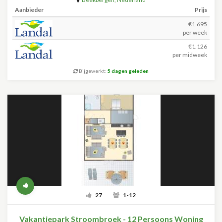
Aanbieder
Prijs
€1.695
per week
€1.126
per midweek
Bijgewerkt:
5 dagen geleden
27
1-12
Vakantiepark Stroombroek - 12 Persoons Woning