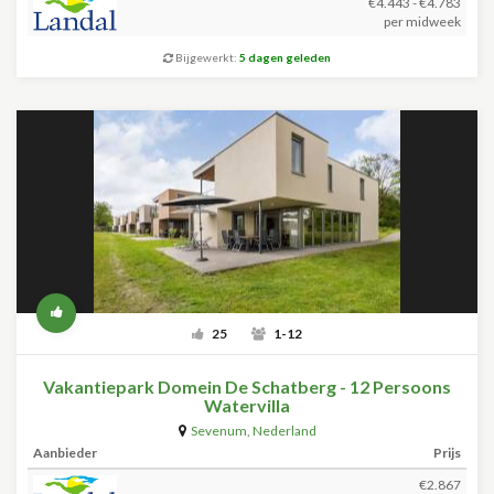
€4.443 - €4.783
per midweek
Bijgewerkt:
5 dagen geleden
25
1-12
Vakantiepark Domein De Schatberg - 12 Persoons
Watervilla
Sevenum
,
Nederland
Aanbieder
Prijs
€2.867