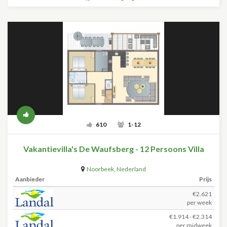
610
1-12
Vakantievilla's De Waufsberg - 12 Persoons Villa
Noorbeek
,
Nederland
Aanbieder
Prijs
€2.621
per week
€1.914 - €2.314
per midweek