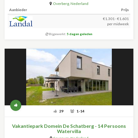
Overberg
,
Nederland
Aanbieder
Prijs
€1.301 - €1.601
per midweek
Bijgewerkt:
5 dagen geleden
29
1-14
Vakantiepark Domein De Schatberg - 14 Persoons
Watervilla