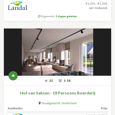
€1.231 - €1.501
per midweek
Bijgewerkt:
5 dagen geleden
22
1-18
Hof van Saksen - 18 Persoons Boerderij
Nooitgedacht
,
Nederland
Aanbieder
Prijs