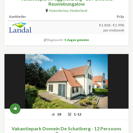
Reuniebungalow
Hoenderloo
,
Nederland
Aanbieder
Prijs
€1.838 - €1.998
per midweek
Bijgewerkt:
5 dagen geleden
18
1-12
Vakantiepark Domein De Schatberg - 12 Persoons