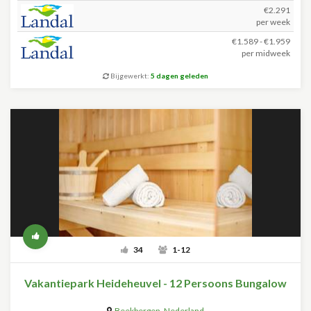
€2.291
per week
€1.589 - €1.959
per midweek
Bijgewerkt:
5 dagen geleden
34
1-12
Vakantiepark Heideheuvel - 12 Persoons Bungalow
Beekbergen
,
Nederland