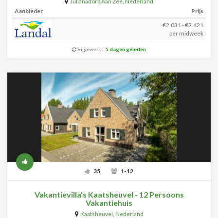
Julianadorp Aan Zee
,
Nederland
Aanbieder
Prijs
€2.031 - €2.421
per midweek
Bijgewerkt:
5 dagen geleden
35
1-12
Vakantievilla's Kaatsheuvel - 12 Persoons
Vakantiehuis
Kaatsheuvel
,
Nederland