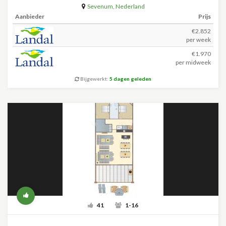
Sevenum
,
Nederland
Aanbieder
Prijs
€2.852
per week
€1.970
per midweek
Bijgewerkt:
5 dagen geleden
41
1-16