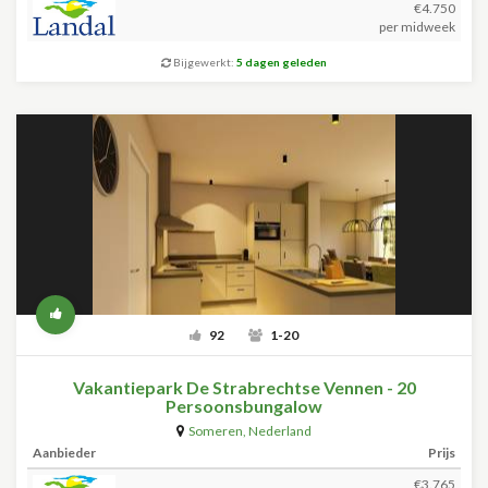
€4.750
per midweek
Bijgewerkt:
5 dagen geleden
92
1-20
Vakantiepark De Strabrechtse Vennen - 20
Persoonsbungalow
Someren
,
Nederland
Aanbieder
Prijs
€3.765