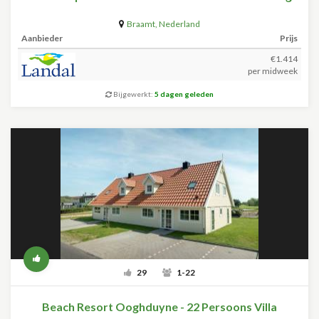
Braamt
,
Nederland
Aanbieder
Prijs
€1.414
per midweek
Bijgewerkt:
5 dagen geleden
29
1-22
Beach Resort Ooghduyne - 22 Persoons Villa