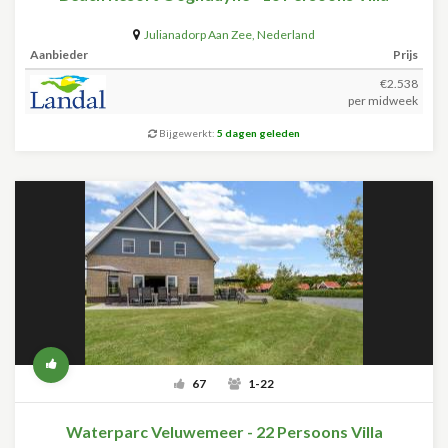
Julianadorp Aan Zee
,
Nederland
Aanbieder
Prijs
€2.538
per midweek
Bijgewerkt:
5 dagen geleden
67
1-22
Waterparc Veluwemeer - 22 Persoons Villa