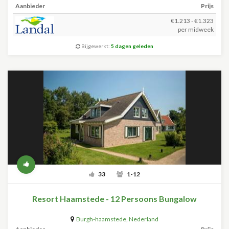
Aanbieder
Prijs
€1.213 - €1.323
per midweek
Bijgewerkt:
5 dagen geleden
33
1-12
Resort Haamstede - 12 Persoons Bungalow
Burgh-haamstede
,
Nederland