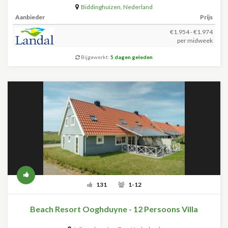
Biddinghuizen
,
Nederland
Aanbieder
Prijs
€1.954 - €1.974
per midweek
Bijgewerkt:
5 dagen geleden
131
1-12
Beach Resort Ooghduyne - 12 Persoons Villa