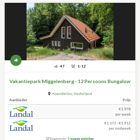
47
1-12
Vakantiepark Miggelenberg - 12 Persoons Bungalow
Hoenderloo
,
Nederland
Aanbieder
Prijs
€1.978
per week
€1.172 - €1.912
per midweek
Bijgewerkt:
5 dagen geleden