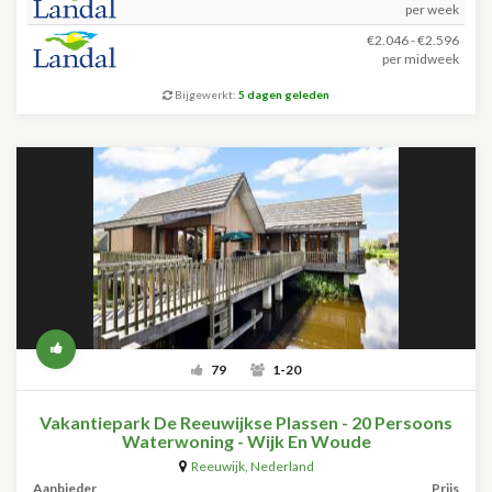
per week
€2.046 - €2.596
per midweek
Bijgewerkt:
5 dagen geleden
79
1-20
Vakantiepark De Reeuwijkse Plassen - 20 Persoons
Waterwoning - Wijk En Woude
Reeuwijk
,
Nederland
Aanbieder
Prijs