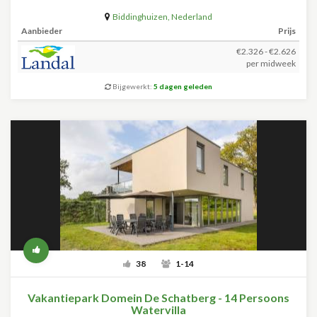
Biddinghuizen
,
Nederland
Aanbieder
Prijs
€2.326 - €2.626
per midweek
Bijgewerkt:
5 dagen geleden
38
1-14
Vakantiepark Domein De Schatberg - 14 Persoons
Watervilla