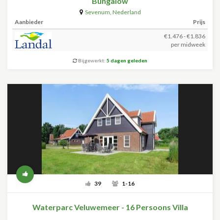
Bungalow
Sevenum
,
Nederland
Aanbieder
Prijs
€1.476 - €1.836
per midweek
Bijgewerkt:
5 dagen geleden
39
1-16
Waterparc Veluwemeer - 16 Persoons Villa