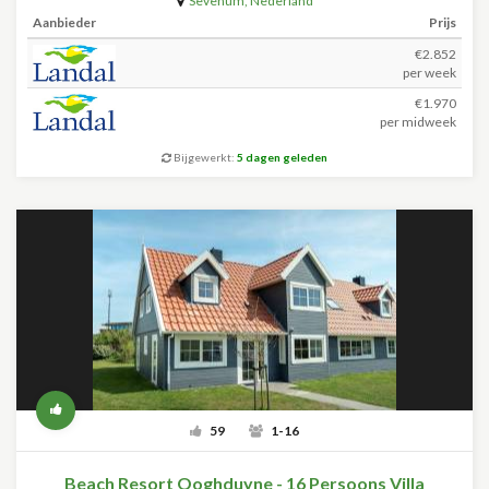
Sevenum
,
Nederland
Aanbieder
Prijs
€2.852
per week
€1.970
per midweek
Bijgewerkt:
5 dagen geleden
59
1-16
Beach Resort Ooghduyne - 16 Persoons Villa