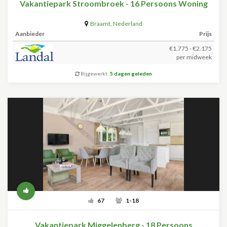
Vakantiepark Stroombroek - 16 Persoons Woning
Braamt
,
Nederland
Aanbieder
Prijs
€1.775 - €2.175
per midweek
Bijgewerkt:
5 dagen geleden
67
1-18
Vakantiepark Miggelenberg - 18 Persoons