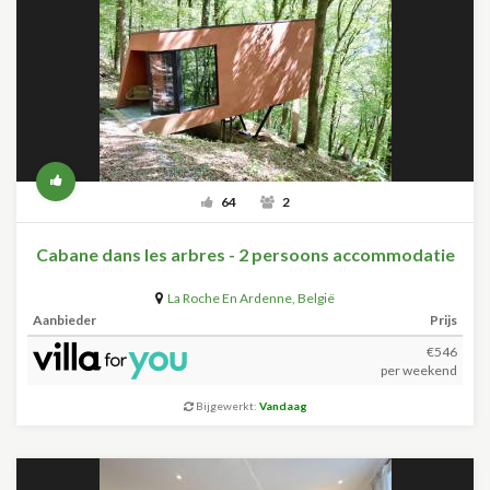
64
2
Cabane dans les arbres - 2 persoons accommodatie
La Roche En Ardenne
,
België
Aanbieder
Prijs
€546
per weekend
Bijgewerkt:
Vandaag