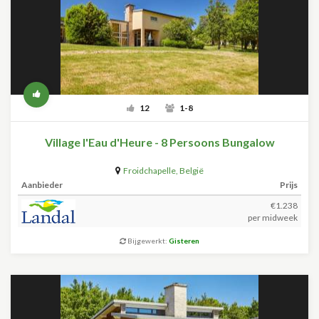
12
1-8
Village l'Eau d'Heure - 8 Persoons Bungalow
Froidchapelle
,
België
Aanbieder
Prijs
€1.238
per midweek
Bijgewerkt:
Gisteren