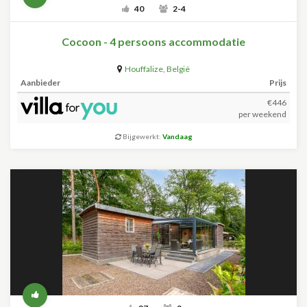
40
2-4
Cocoon - 4 persoons accommodatie
Houffalize
,
België
Aanbieder
Prijs
€446
per weekend
Bijgewerkt:
Vandaag