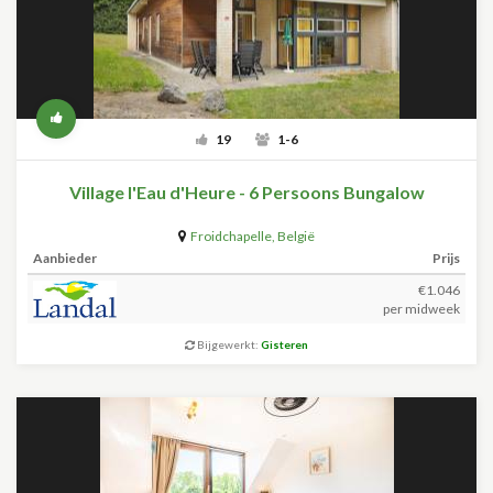
19
1-6
Village l'Eau d'Heure - 6 Persoons Bungalow
Froidchapelle
,
België
Aanbieder
Prijs
€1.046
per midweek
Bijgewerkt:
Gisteren