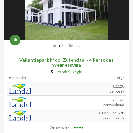
10
1-4
Vakantiepark Mooi Zutendaal - 4 Persoons
Wellnessvilla
Zutendaal
,
België
Aanbieder
Prijs
€2.120
per week
€1.134
per weekend
€1.368 - €1.578
per midweek
Bijgewerkt:
Gisteren