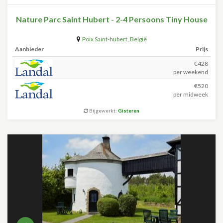
Nature Parc Saint Hubert - 2-4 Persoons Tiny House
Poix Saint-hubert
,
België
Aanbieder
Prijs
€428
per weekend
€520
per midweek
Bijgewerkt:
Gisteren