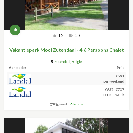
10
1-6
Vakantiepark Mooi Zutendaal - 4-6 Persoons Chalet
Zutendaal
,
België
Aanbieder
Prijs
€591
per weekend
€637 - €737
per midweek
Bijgewerkt:
Gisteren