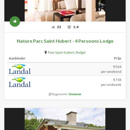
23
1-4
Nature Parc Saint Hubert - 4 Persoons Lodge
Poix Saint-hubert
,
België
Aanbieder
Prijs
€564
per weekend
€718
per midweek
Bijgewerkt:
Gisteren