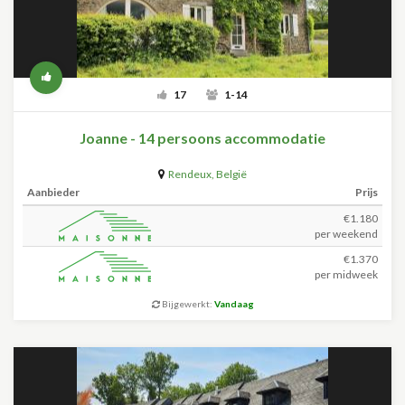
17
1-14
Joanne - 14 persoons accommodatie
Rendeux
,
België
Aanbieder
Prijs
€1.180
per weekend
€1.370
per midweek
Bijgewerkt:
Vandaag