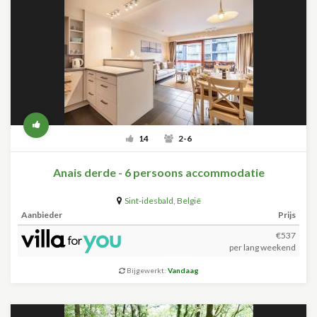
14
2-6
Anais derde - 6 persoons accommodatie
Sint-idesbald
,
België
Aanbieder
Prijs
€537
per lang weekend
Bijgewerkt:
Vandaag