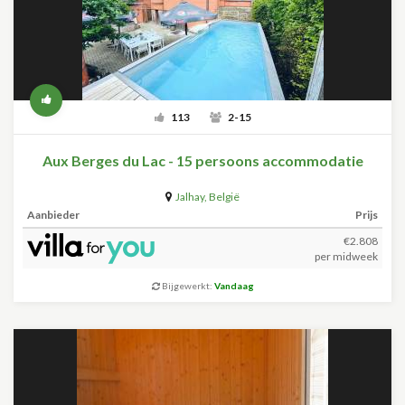
113
2-15
Aux Berges du Lac - 15 persoons accommodatie
Jalhay
,
België
Aanbieder
Prijs
€2.808
per midweek
Bijgewerkt:
Vandaag