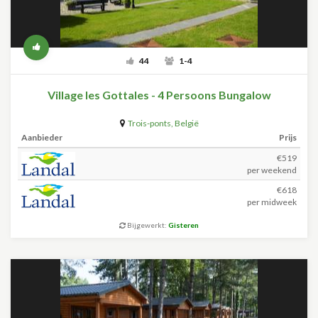
44
1-4
Village les Gottales - 4 Persoons Bungalow
Trois-ponts
,
België
Aanbieder
Prijs
€519
per weekend
€618
per midweek
Bijgewerkt:
Gisteren