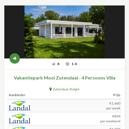
8
1-4
Vakantiepark Mooi Zutendaal - 4 Persoons Villa
Zutendaal
,
België
Aanbieder
Prijs
€1.660
per week
€894
per weekend