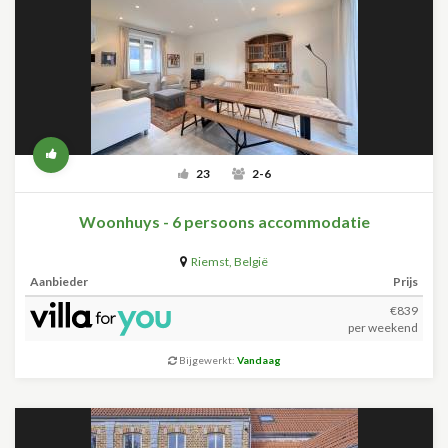
23
2-6
Woonhuys - 6 persoons accommodatie
Riemst
,
België
Aanbieder
Prijs
€839
per weekend
Bijgewerkt:
Vandaag