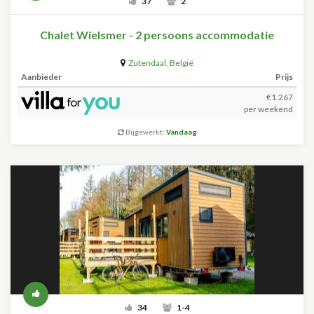
37
2
Chalet Wielsmer - 2 persoons accommodatie
Zutendaal
,
België
Aanbieder
Prijs
€1.267
per weekend
Bijgewerkt:
Vandaag
34
1-4