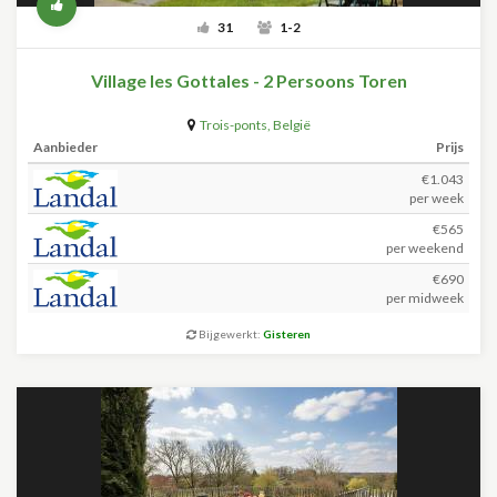
31
1-2
Village les Gottales - 2 Persoons Toren
Trois-ponts
,
België
Aanbieder
Prijs
€1.043
per week
€565
per weekend
€690
per midweek
Bijgewerkt:
Gisteren