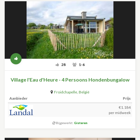
28
1-6
Village l'Eau d'Heure - 4 Persoons Hondenbungalow
Froidchapelle
,
België
Aanbieder
Prijs
€1.184
per midweek
Bijgewerkt:
Gisteren