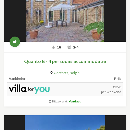
18
2-4
Quanto B - 4 persoons accommodatie
Geetbets
,
België
Aanbieder
Prijs
€398
per weekend
Bijgewerkt:
Vandaag