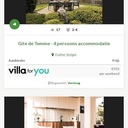
17
2-4
Gite de Temme - 4 persoons accommodatie
Ouffet
,
België
Aanbieder
Prijs
€352
per weekend
Bijgewerkt:
Vandaag