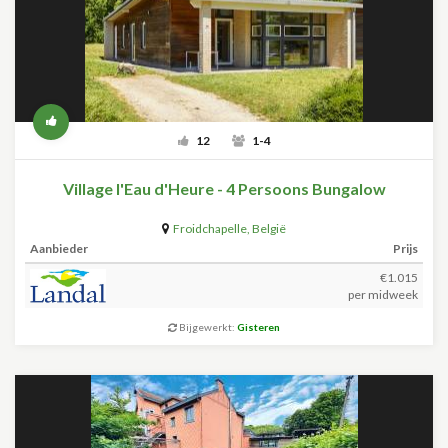
12
1-4
Village l'Eau d'Heure - 4 Persoons Bungalow
Froidchapelle
,
België
Aanbieder
Prijs
€1.015
per midweek
Bijgewerkt:
Gisteren