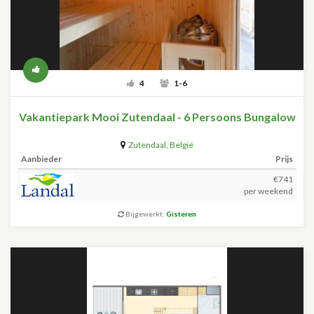
4
1-6
Vakantiepark Mooi Zutendaal - 6 Persoons Bungalow
Zutendaal
,
België
Aanbieder
Prijs
€741
per weekend
Bijgewerkt:
Gisteren