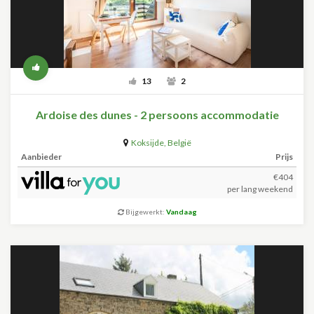
13
2
Ardoise des dunes - 2 persoons accommodatie
Koksijde
,
België
Aanbieder
Prijs
€404
per lang weekend
Bijgewerkt:
Vandaag