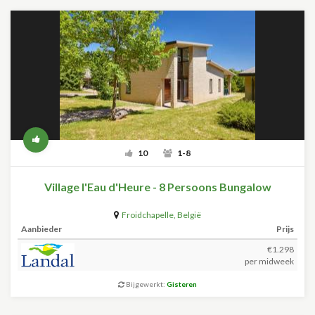
10
1-8
Village l'Eau d'Heure - 8 Persoons Bungalow
Froidchapelle
,
België
Aanbieder
Prijs
€1.298
per midweek
Bijgewerkt:
Gisteren