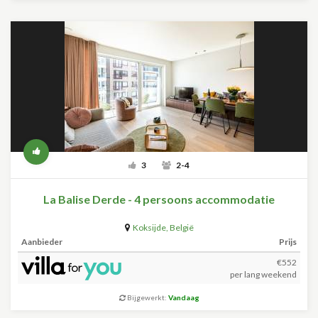
3
2-4
La Balise Derde - 4 persoons accommodatie
Koksijde
,
België
Aanbieder
Prijs
€552
per lang weekend
Bijgewerkt:
Vandaag