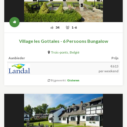
34
1-6
Village les Gottales - 6 Persoons Bungalow
Trois-ponts
,
België
Aanbieder
Prijs
€613
per weekend
Bijgewerkt:
Gisteren