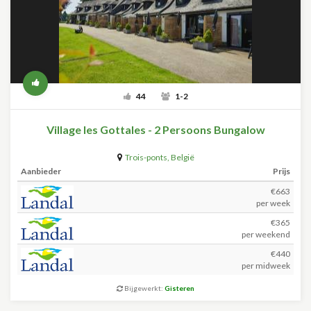
44
1-2
Village les Gottales - 2 Persoons Bungalow
Trois-ponts
,
België
Aanbieder
Prijs
€663
per week
€365
per weekend
€440
per midweek
Bijgewerkt:
Gisteren