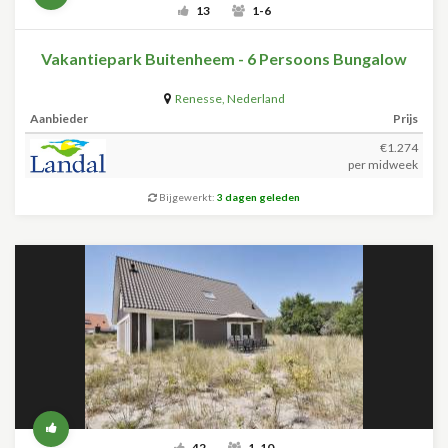
13
1-6
Vakantiepark Buitenheem - 6 Persoons Bungalow
Renesse
,
Nederland
Aanbieder
Prijs
€1.274
per midweek
Bijgewerkt:
3 dagen geleden
42
1-10