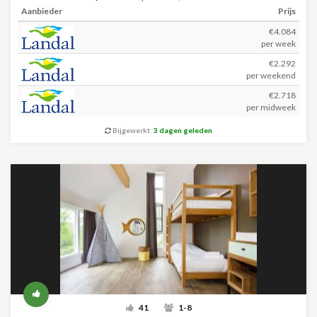
Aanbieder
Prijs
€4.084
per week
€2.292
per weekend
€2.718
per midweek
Bijgewerkt:
3 dagen geleden
41
1-8