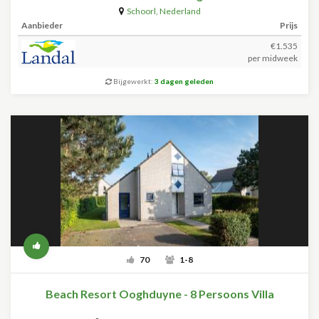
Schoorl
,
Nederland
Aanbieder
Prijs
€1.535
per midweek
Bijgewerkt:
3 dagen geleden
70
1-8
Beach Resort Ooghduyne - 8 Persoons Villa