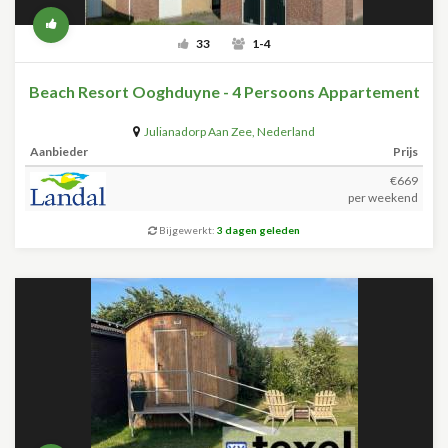
33
1-4
Beach Resort Ooghduyne - 4 Persoons Appartement
Julianadorp Aan Zee
,
Nederland
Aanbieder
Prijs
€669
per weekend
Bijgewerkt:
3 dagen geleden