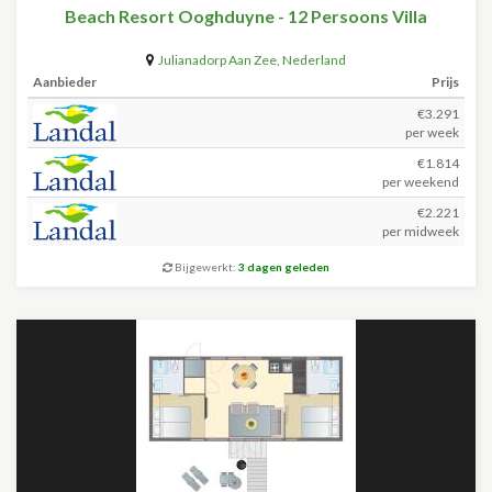
Beach Resort Ooghduyne - 12 Persoons Villa
Julianadorp Aan Zee
,
Nederland
Aanbieder
Prijs
€3.291
per week
€1.814
per weekend
€2.221
per midweek
Bijgewerkt:
3 dagen geleden