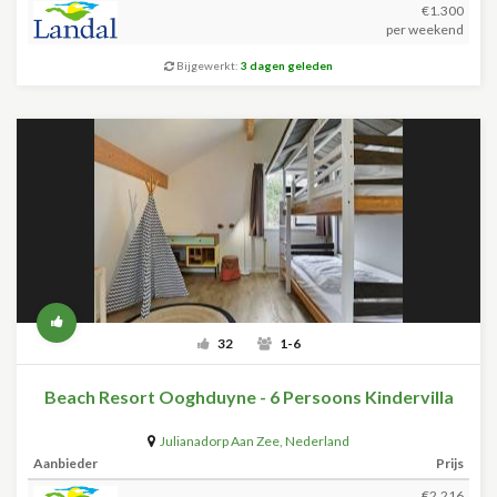
€1.300
per weekend
Bijgewerkt:
3 dagen geleden
32
1-6
Beach Resort Ooghduyne - 6 Persoons Kindervilla
Julianadorp Aan Zee
,
Nederland
Aanbieder
Prijs
€2.216