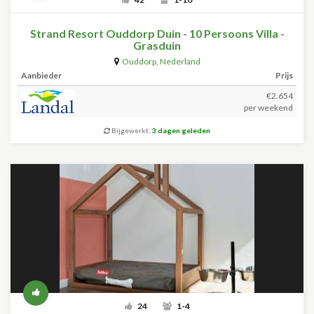
Strand Resort Ouddorp Duin - 10 Persoons Villa -
Grasduin
Ouddorp
,
Nederland
Aanbieder
Prijs
€2.654
per weekend
Bijgewerkt:
3 dagen geleden
24
1-4