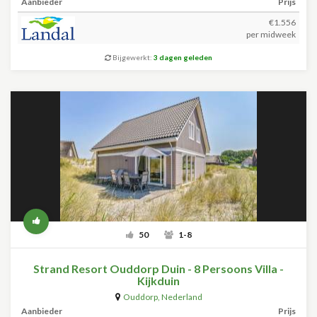
Aanbieder
Prijs
€1.556
per midweek
Bijgewerkt:
3 dagen geleden
50
1-8
Strand Resort Ouddorp Duin - 8 Persoons Villa -
Kijkduin
Ouddorp
,
Nederland
Aanbieder
Prijs