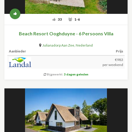
33
1-6
Beach Resort Ooghduyne - 6 Persoons Villa
Julianadorp Aan Zee
,
Nederland
Aanbieder
Prijs
€983
per weekend
Bijgewerkt:
3 dagen geleden