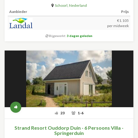
Schoorl
,
Nederland
Aanbieder
Prijs
€1.105
per midweek
Bijgewerkt:
3 dagen geleden
23
1-6
Strand Resort Ouddorp Duin - 6 Persoons Villa -
Springerduin