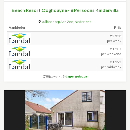
Beach Resort Ooghduyne - 8 Persoons Kindervilla
Julianadorp Aan Zee
,
Nederland
Aanbieder
Prijs
€2.528
per week
€1.207
per weekend
€1.595
per midweek
Bijgewerkt:
3 dagen geleden