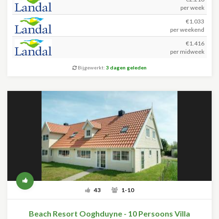
per week
€1.033
per weekend
€1.416
per midweek
Bijgewerkt:
3 dagen geleden
43
1-10
Beach Resort Ooghduyne - 10 Persoons Villa