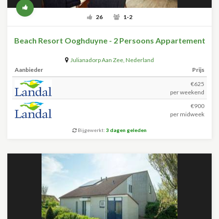
26
1-2
Beach Resort Ooghduyne - 2 Persoons Appartement
Julianadorp Aan Zee
,
Nederland
Aanbieder
Prijs
€625
per weekend
€900
per midweek
Bijgewerkt:
3 dagen geleden