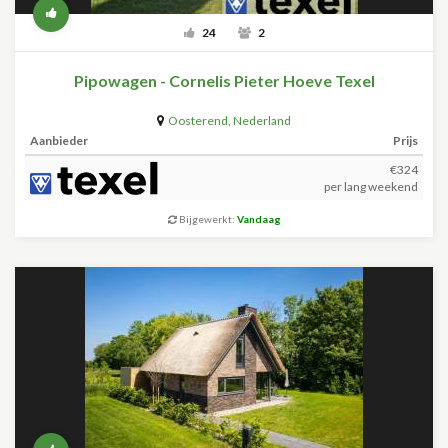
24
2
Pipowagen - Cornelis Pieter Hoeve Texel
Oosterend
,
Nederland
Aanbieder
Prijs
€324
per lang weekend
Bijgewerkt:
Vandaag