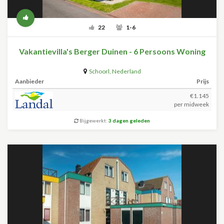
22
1-6
Vakantievilla's Berger Duinen - 6 Persoons Woning
Schoorl
,
Nederland
Aanbieder
Prijs
€1.145
per midweek
Bijgewerkt:
3 dagen geleden