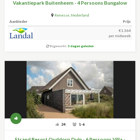
Vakantiepark Buitenheem - 4 Persoons Bungalow
Renesse
,
Nederland
Aanbieder
Prijs
€1.364
per midweek
Bijgewerkt:
3 dagen geleden
24
1-6
Strand Resort Ouddorp Duin - 6 Persoons Villa -