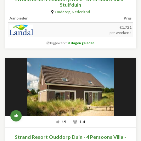
Stuifduin
Ouddorp
,
Nederland
Aanbieder
Prijs
€1.721
per weekend
Bijgewerkt:
3 dagen geleden
19
1-4
Strand Resort Ouddorp Duin - 4 Persoons Villa -