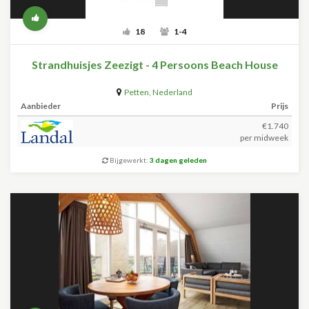
18
1-4
Strandhuisjes Zeezigt - 4 Persoons Beach House
Petten
,
Nederland
Aanbieder
Prijs
€1.740
per midweek
Bijgewerkt:
3 dagen geleden