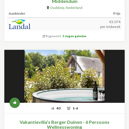
Middenduin
Ouddorp
,
Nederland
Aanbieder
Prijs
€2.074
per midweek
Bijgewerkt:
3 dagen geleden
40
1-6
Vakantievilla's Berger Duinen - 6 Persoons
Wellnesswoning