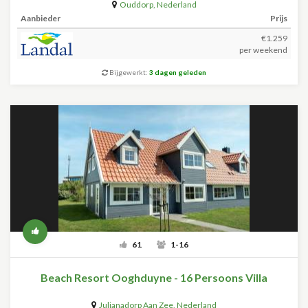
Ouddorp
,
Nederland
Aanbieder
Prijs
€1.259
per weekend
Bijgewerkt:
3 dagen geleden
61
1-16
Beach Resort Ooghduyne - 16 Persoons Villa
Julianadorp Aan Zee
,
Nederland