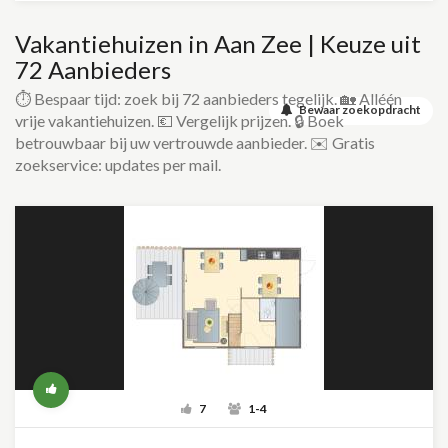
Vakantiehuizen in Aan Zee | Keuze uit
72 Aanbieders
⏱️ Bespaar tijd: zoek bij 72 aanbieders tegelijk. 🏡 Alléén
Bewaar zoekopdracht
vrije vakantiehuizen. 💶 Vergelijk prijzen. 🔒 Boek
betrouwbaar bij uw vertrouwde aanbieder. ✉️ Gratis
zoekservice: updates per mail.
7
1-4