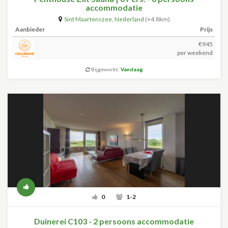
accommodatie
Sint Maartenszee
,
Nederland
(+4.8km)
Aanbieder
Prijs
€945
per weekend
Bijgewerkt:
Vandaag
0
1-2
Duinerei C103 - 2 persoons accommodatie