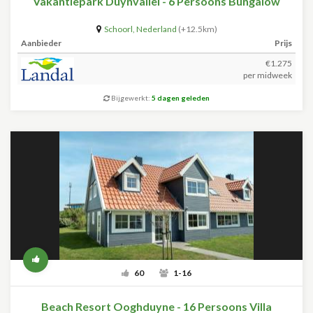
Vakantiepark Duynvallei - 6 Persoons Bungalow
Schoorl
,
Nederland
(+12.5km)
Aanbieder
Prijs
€1.275
per midweek
Bijgewerkt:
5 dagen geleden
60
1-16
Beach Resort Ooghduyne - 16 Persoons Villa