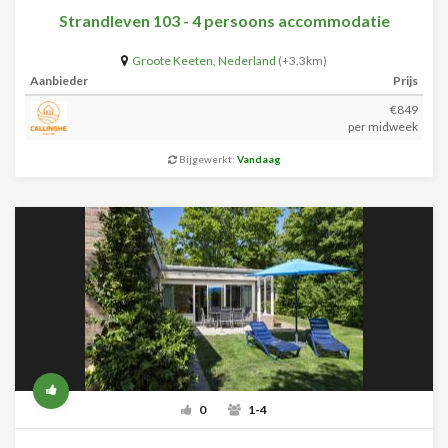
Strandleven 103 - 4 persoons accommodatie
Groote Keeten
,
Nederland
(+3.3km)
Aanbieder
Prijs
€849
per midweek
Bijgewerkt:
Vandaag
0
1-4