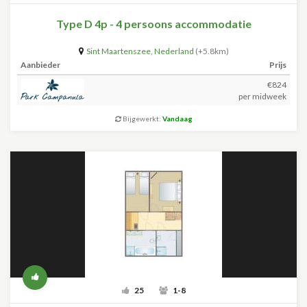
Type D 4p - 4 persoons accommodatie
Sint Maartenszee
,
Nederland
(+5.8km)
Aanbieder
Prijs
€824
per midweek
Bijgewerkt:
Vandaag
25
1-8