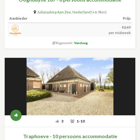
Julianadorp Aan Zee
,
Nederland
(+6.9km)
Aanbieder
Prijs
€849
per midweek
Bijgewerkt:
Vandaag
3
1-10
Traphoeve - 10 persoons accommodatie