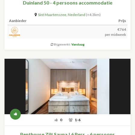
Duinland 50 - 4 persoons accommodatie
Sint Maartenszee
,
Nederland
(+4.3km)
Aanbieder
Prijs
€764
per midweek
Bijgewerkt:
Vandaag
0
1-6
Penthouse Zilt Sauna | 6 Pers. - 6 persoons