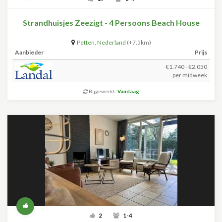
Strandhuisjes Zeezigt - 4 Persoons Beach House
Petten
,
Nederland
(+7.5km)
Aanbieder
Prijs
€1.740 - €2.050
per midweek
Bijgewerkt:
Vandaag
2
1-4