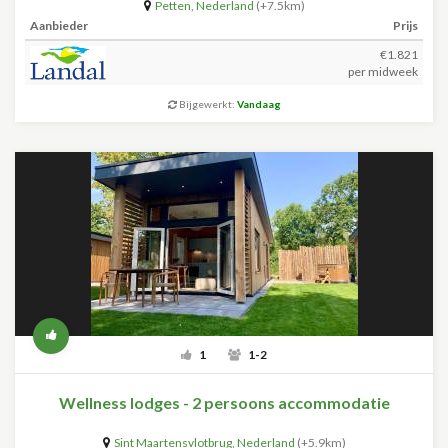
Petten
,
Nederland
(+7.5km)
Aanbieder
Prijs
€1.821
per midweek
Bijgewerkt:
Vandaag
1
1-2
Wellness lodges - 2 persoons accommodatie
Sint Maartensvlotbrug
,
Nederland
(+5.9km)