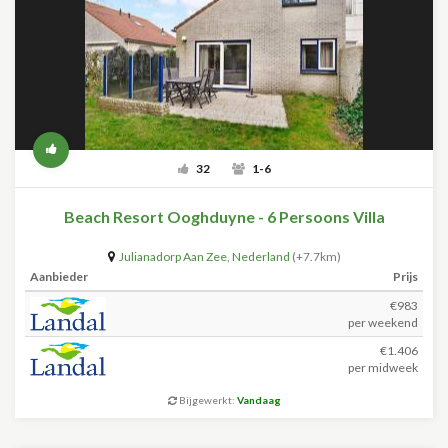
32
1-6
Beach Resort Ooghduyne - 6 Persoons Villa
Julianadorp Aan Zee
,
Nederland
(+7.7km)
Aanbieder
Prijs
€983
per weekend
€1.406
per midweek
Bijgewerkt:
Vandaag