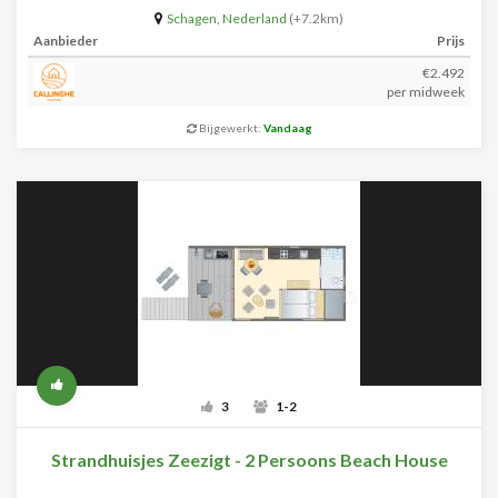
Schagen
,
Nederland
(+7.2km)
Aanbieder
Prijs
€2.492
per midweek
Bijgewerkt:
Vandaag
3
1-2
Strandhuisjes Zeezigt - 2 Persoons Beach House