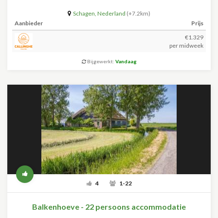
Schagen
,
Nederland
(+7.2km)
Aanbieder
Prijs
€1.329
per midweek
Bijgewerkt:
Vandaag
4
1-22
Balkenhoeve - 22 persoons accommodatie