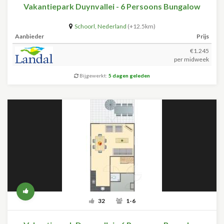
Vakantiepark Duynvallei - 6 Persoons Bungalow
Schoorl
,
Nederland
(+12.5km)
Aanbieder
Prijs
€1.245
per midweek
Bijgewerkt:
5 dagen geleden
32
1-6