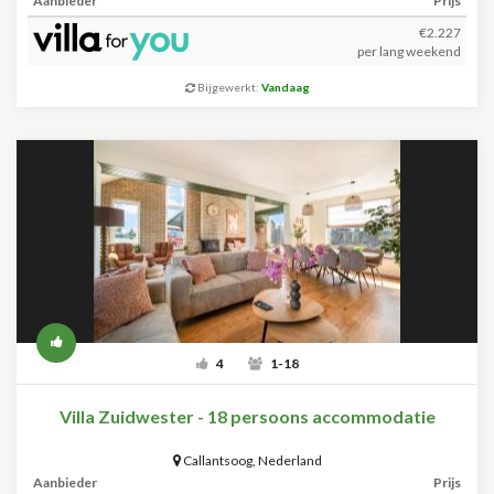
Aanbieder
Prijs
€2.227
per lang weekend
Bijgewerkt:
Vandaag
4
1-18
Villa Zuidwester - 18 persoons accommodatie
Callantsoog
,
Nederland
Aanbieder
Prijs