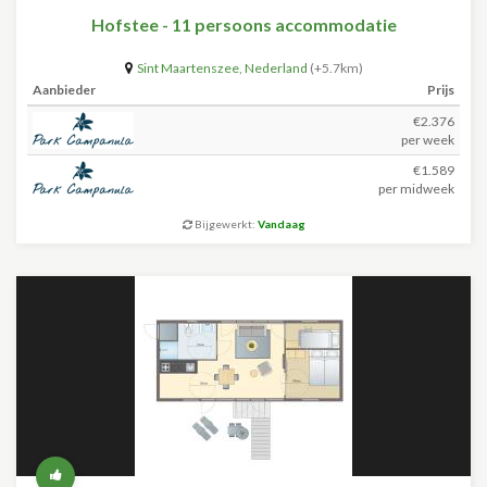
Hofstee - 11 persoons accommodatie
Sint Maartenszee
,
Nederland
(+5.7km)
Aanbieder
Prijs
€2.376
per week
€1.589
per midweek
Bijgewerkt:
Vandaag