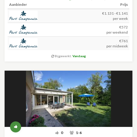
Aanbieder
Prijs
€1.131 - €1.141
per week
€572
per weekend
€761
per midweek
Bijgewerkt:
Vandaag
0
1-6