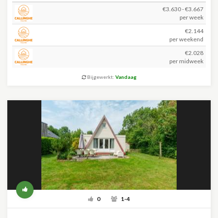
€3.630 - €3.667
per week
€2.144
per weekend
€2.028
per midweek
Bijgewerkt:
Vandaag
0
1-4