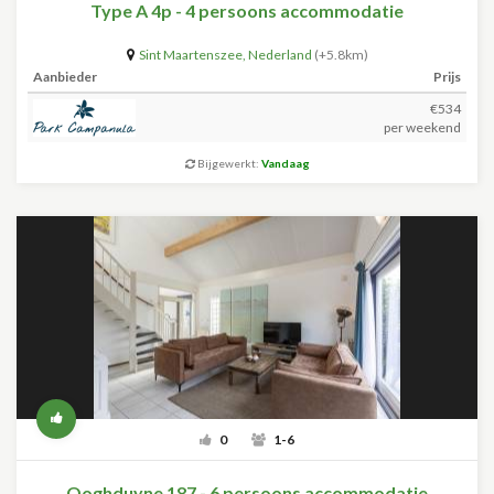
Type A 4p - 4 persoons accommodatie
Sint Maartenszee
,
Nederland
(+5.8km)
Aanbieder
Prijs
€534
per weekend
Bijgewerkt:
Vandaag
0
1-6
Ooghduyne 187 - 6 persoons accommodatie