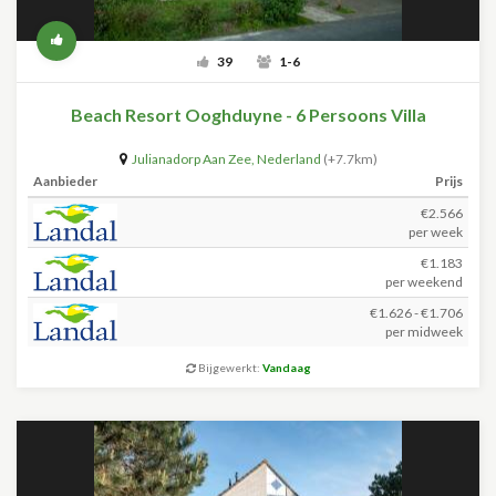
39
1-6
Beach Resort Ooghduyne - 6 Persoons Villa
Julianadorp Aan Zee
,
Nederland
(+7.7km)
Aanbieder
Prijs
€2.566
per week
€1.183
per weekend
€1.626 - €1.706
per midweek
Bijgewerkt:
Vandaag