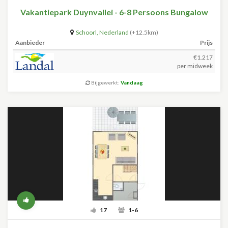
Vakantiepark Duynvallei - 6-8 Persoons Bungalow
Schoorl
,
Nederland
(+12.5km)
Aanbieder
Prijs
€1.217
per midweek
Bijgewerkt:
Vandaag
17
1-6