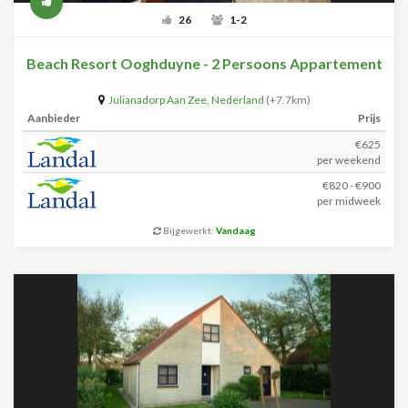
26
1-2
Beach Resort Ooghduyne - 2 Persoons Appartement
Julianadorp Aan Zee
,
Nederland
(+7.7km)
Aanbieder
Prijs
€625
per weekend
€820 - €900
per midweek
Bijgewerkt:
Vandaag