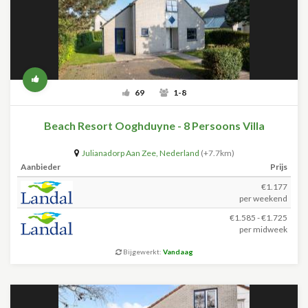
69
1-8
Beach Resort Ooghduyne - 8 Persoons Villa
Julianadorp Aan Zee
,
Nederland
(+7.7km)
Aanbieder
Prijs
€1.177
per weekend
€1.585 - €1.725
per midweek
Bijgewerkt:
Vandaag