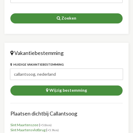
Zoeken
Vakantiebestemming
HUIDIGE VAKANTIEBESTEMMING
Wijzig bestemming
Plaatsen dichtbij Callantsoog
Sint Maartenszee
(
+5.8km)
Sint Maartensvlotbrug
(
+5.9km)