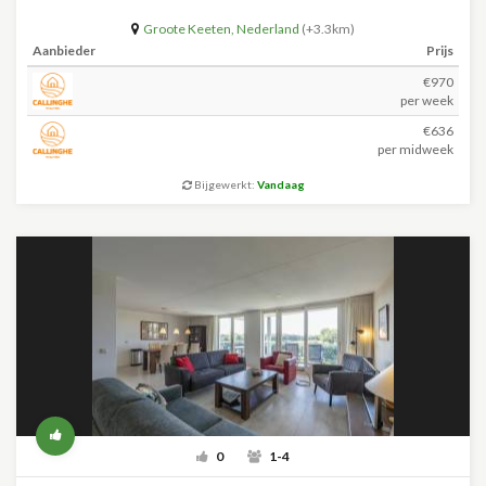
Groote Keeten
,
Nederland
(+3.3km)
Aanbieder
Prijs
€970
per week
€636
per midweek
Bijgewerkt:
Vandaag
0
1-4