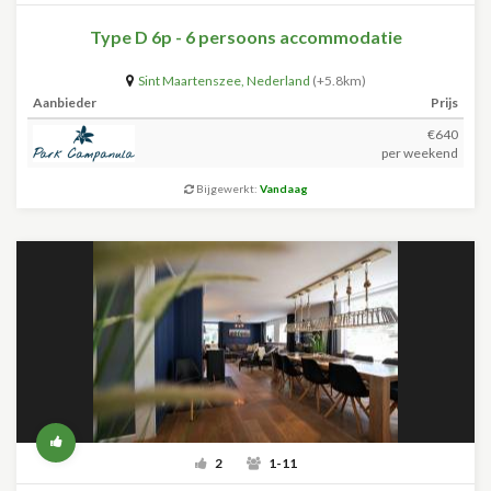
Type D 6p - 6 persoons accommodatie
Sint Maartenszee
,
Nederland
(+5.8km)
Aanbieder
Prijs
€640
per weekend
Bijgewerkt:
Vandaag
2
1-11