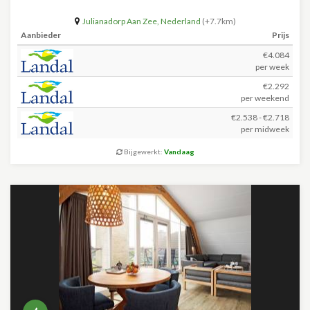
Julianadorp Aan Zee
,
Nederland
(+7.7km)
Aanbieder
Prijs
€4.084
per week
€2.292
per weekend
€2.538 - €2.718
per midweek
Bijgewerkt:
Vandaag