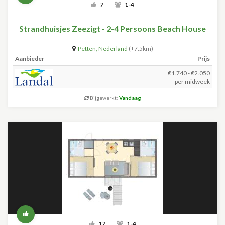
7
1-4
Strandhuisjes Zeezigt - 2-4 Persoons Beach House
Petten
,
Nederland
(+7.5km)
Aanbieder
Prijs
€1.740 - €2.050
per midweek
Bijgewerkt:
Vandaag
17
1-4