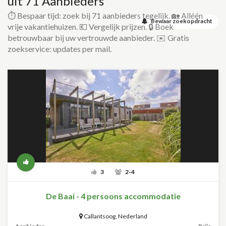
uit 71 Aanbieders
⏱️ Bespaar tijd: zoek bij 71 aanbieders tegelijk. 🏡 Alléén
Bewaar zoekopdracht
vrije vakantiehuizen. 💶 Vergelijk prijzen. 🔒 Boek
betrouwbaar bij uw vertrouwde aanbieder. ✉️ Gratis
zoekservice: updates per mail.
3
2-4
De Baai - 4 persoons accommodatie
Callantsoog
,
Nederland