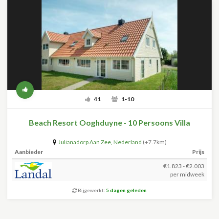
41
1-10
Beach Resort Ooghduyne - 10 Persoons Villa
Julianadorp Aan Zee
,
Nederland
(+7.7km)
Aanbieder
Prijs
€1.823 - €2.003
per midweek
Bijgewerkt:
5 dagen geleden