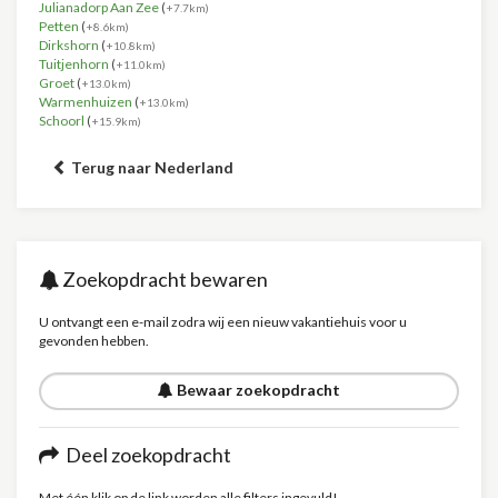
Julianadorp Aan Zee
(
+7.7km)
Petten
(
+8.6km)
Dirkshorn
(
+10.8km)
Tuitjenhorn
(
+11.0km)
Groet
(
+13.0km)
Warmenhuizen
(
+13.0km)
Schoorl
(
+15.9km)
Terug naar Nederland
Zoekopdracht bewaren
U ontvangt een e-mail zodra wij een nieuw vakantiehuis voor u
gevonden hebben.
Bewaar zoekopdracht
Deel zoekopdracht
Met één klik op de link worden alle filters ingevuld!