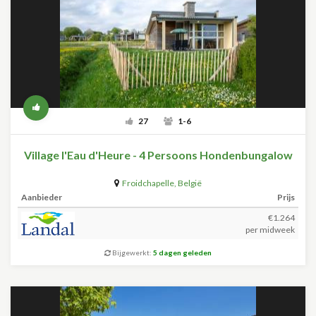
27
1-6
Village l'Eau d'Heure - 4 Persoons Hondenbungalow
Froidchapelle
,
België
Aanbieder
Prijs
€1.264
per midweek
Bijgewerkt:
5 dagen geleden