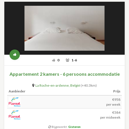
0
1-6
Appartement 2 kamers - 6 persoons accommodatie
La Roche-en-ardenne
,
België
(+40.3km)
Aanbieder
Prijs
€958
per week
€584
per midweek
Bijgewerkt:
Gisteren