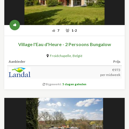
7
1-2
Village l'Eau d'Heure - 2 Persoons Bungalow
Froidchapelle
,
België
Aanbieder
Prijs
€973
per midweek
Bijgewerkt:
5 dagen geleden