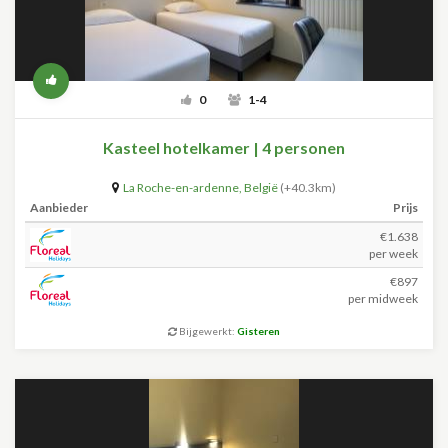
0
1-4
Kasteel hotelkamer | 4 personen
La Roche-en-ardenne
,
België
(+40.3km)
Aanbieder
Prijs
€1.638
per week
€897
per midweek
Bijgewerkt:
Gisteren