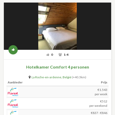
0
1-4
Hotelkamer Comfort 4 personen
La Roche-en-ardenne
,
België
(+40.3km)
Aanbieder
Prijs
€1.543
per week
€512
per weekend
€837 - €846