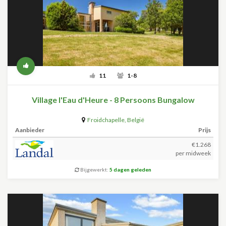
11
1-8
Village l'Eau d'Heure - 8 Persoons Bungalow
Froidchapelle
,
België
Aanbieder
Prijs
€1.268
per midweek
Bijgewerkt:
5 dagen geleden