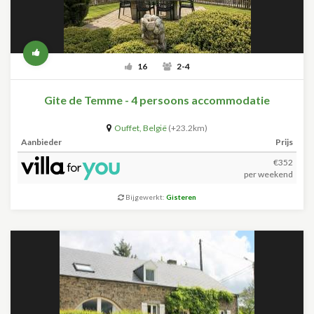
16
2-4
Gite de Temme - 4 persoons accommodatie
Ouffet
,
België
(+23.2km)
Aanbieder
Prijs
€352
per weekend
Bijgewerkt:
Gisteren