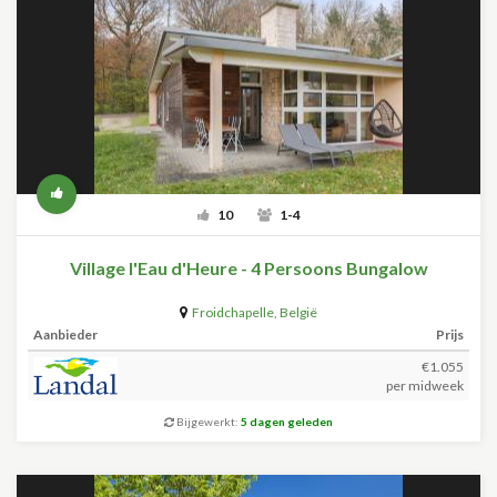
10
1-4
Village l'Eau d'Heure - 4 Persoons Bungalow
Froidchapelle
,
België
Aanbieder
Prijs
€1.055
per midweek
Bijgewerkt:
5 dagen geleden