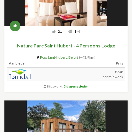
21
1-4
Nature Parc Saint Hubert - 4 Persoons Lodge
Poix Saint-hubert
,
België
(+43.9km)
Aanbieder
Prijs
€748
per midweek
Bijgewerkt:
5 dagen geleden