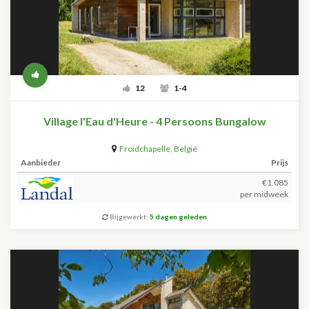
12
1-4
Village l'Eau d'Heure - 4 Persoons Bungalow
Froidchapelle
,
België
Aanbieder
Prijs
€1.085
per midweek
Bijgewerkt:
5 dagen geleden