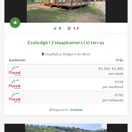
0
1-5
Ecolodge l 2 slaapkamers I xl terras
Houffalize
,
België
(+42.4km)
Aanbieder
Prijs
€1.358 - €1.400
per week
€538
per weekend
€793
per midweek
Bijgewerkt:
Gisteren