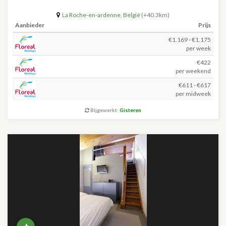
La Roche-en-ardenne
,
België
(+40.3km)
Aanbieder
Prijs
€1.169 - €1.175
per week
€422
per weekend
€611 - €617
per midweek
Bijgewerkt:
Gisteren