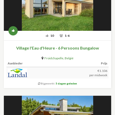
10
1-6
Village l'Eau d'Heure - 6 Persoons Bungalow
Froidchapelle
,
België
Aanbieder
Prijs
€1.106
per midweek
Bijgewerkt:
5 dagen geleden