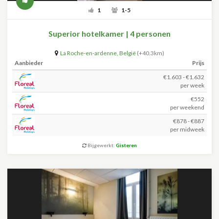
1
1-5
Superior hotelkamer | 4 personen
La Roche-en-ardenne
,
België
(+40.3km)
Aanbieder
Prijs
€1.603 - €1.632
per week
€552
per weekend
€878 - €887
per midweek
Bijgewerkt:
Gisteren