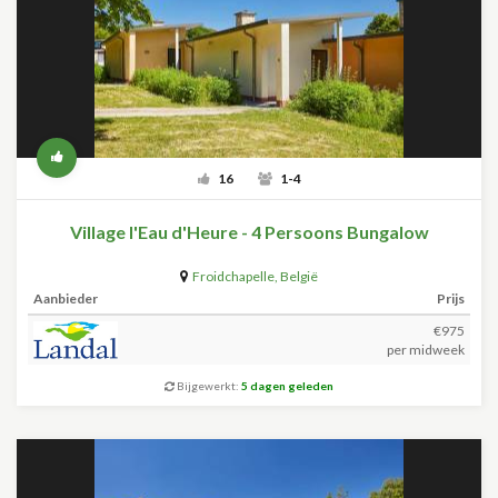
16
1-4
Village l'Eau d'Heure - 4 Persoons Bungalow
Froidchapelle
,
België
Aanbieder
Prijs
€975
per midweek
Bijgewerkt:
5 dagen geleden