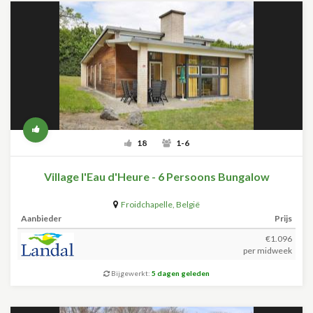
18
1-6
Village l'Eau d'Heure - 6 Persoons Bungalow
Froidchapelle
,
België
Aanbieder
Prijs
€1.096
per midweek
Bijgewerkt:
5 dagen geleden