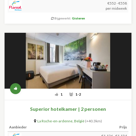
€552 - €558
per midweek
Bijgewerkt:
Gisteren
1
1-2
Superior hotelkamer | 2 personen
La Roche-en-ardenne
,
België
(+40.3km)
Aanbieder
Prijs
€1.126 - €1.134