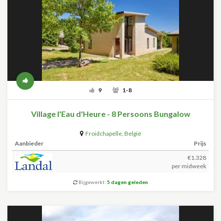
9
1-8
Village l'Eau d'Heure - 8 Persoons Bungalow
Froidchapelle
,
België
Aanbieder
Prijs
€1.328
per midweek
Bijgewerkt:
5 dagen geleden