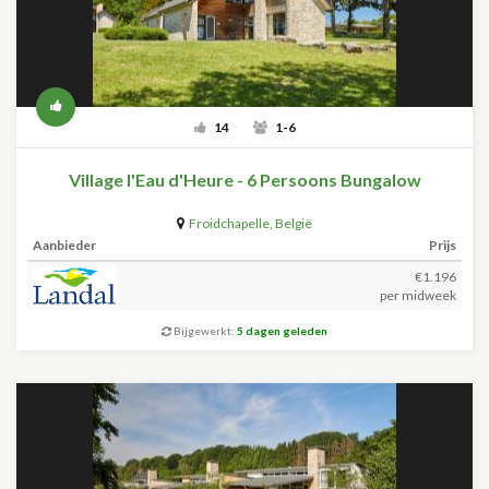
14
1-6
Village l'Eau d'Heure - 6 Persoons Bungalow
Froidchapelle
,
België
Aanbieder
Prijs
€1.196
per midweek
Bijgewerkt:
5 dagen geleden