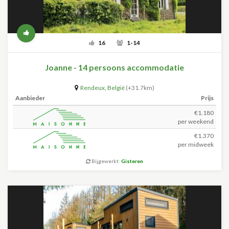
16
1-14
Joanne - 14 persoons accommodatie
Rendeux
,
België
(+31.7km)
Aanbieder
Prijs
€1.180
per weekend
€1.370
per midweek
Bijgewerkt:
Gisteren