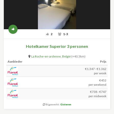
2
1-3
Hotelkamer Superior 3 personen
La Roche-en-ardenne
,
België
(+40.3km)
Aanbieder
Prijs
€1.347 - €1.362
per week
€452
per weekend
€738 - €747
per midweek
Bijgewerkt:
Gisteren