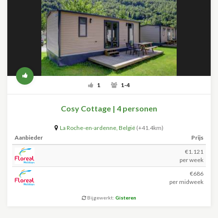
1
1-4
Cosy Cottage | 4 personen
La Roche-en-ardenne
,
België
(+41.4km)
Aanbieder
Prijs
€1.121
per week
€686
per midweek
Bijgewerkt:
Gisteren