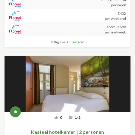
per week
€402
per weekend
€592 - €600
per midweek
Bijgewerkt:
Gisteren
0
1-2
Kasteel hotelkamer | 2 personen