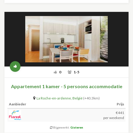
0
1-5
Appartement 1 kamer - 5 persoons accommodatie
La Roche-en-ardenne
,
België
(+40.3km)
Aanbieder
Prijs
€441
per weekend
Bijgewerkt:
Gisteren