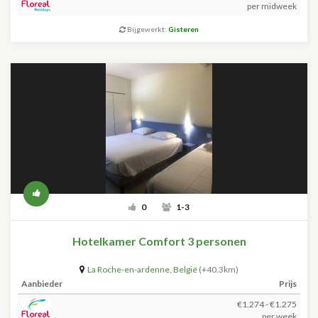
per midweek
Bijgewerkt:
Gisteren
0
1-3
Hotelkamer Comfort 3 personen
La Roche-en-ardenne
,
België
(+40.3km)
Aanbieder
Prijs
€1.274 - €1.275
per week