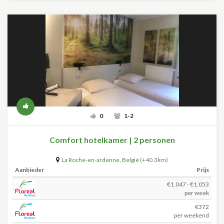
0
1-2
Comfort hotelkamer | 2 personen
La Roche-en-ardenne
,
België
(+40.3km)
Aanbieder
Prijs
€1.047 - €1.053
per week
€372
per weekend