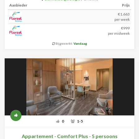
Aanbieder
Prijs
€1.663
per week
€999
per midweek
Bijgewerkt:
Vandaag
0
1-5
Appartement - Comfort Plus - 5 persoons