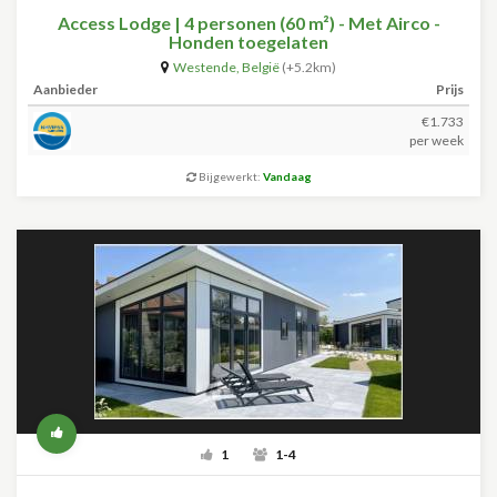
Access Lodge | 4 personen (60 m²) - Met Airco -
Honden toegelaten
Westende
,
België
(+5.2km)
Aanbieder
Prijs
€1.733
per week
Bijgewerkt:
Vandaag
1
1-4