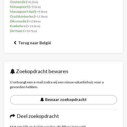
Oostende
(
+8.3km)
Nieuwpoort
(
+9.3km)
Nieuwpoort-bad
(
+9.4km)
Oostduinkerke
(
+11.9km)
Diksmuide
(
+13.8km)
Koekelare
(
+14.2km)
De Haan
(
+14.7km)
Terug naar België
Zoekopdracht bewaren
U ontvangt een e-mail zodra wij een nieuw vakantiehuis voor u
gevonden hebben.
Bewaar zoekopdracht
Deel zoekopdracht
Met één klik op de link worden alle filters ingevuld!