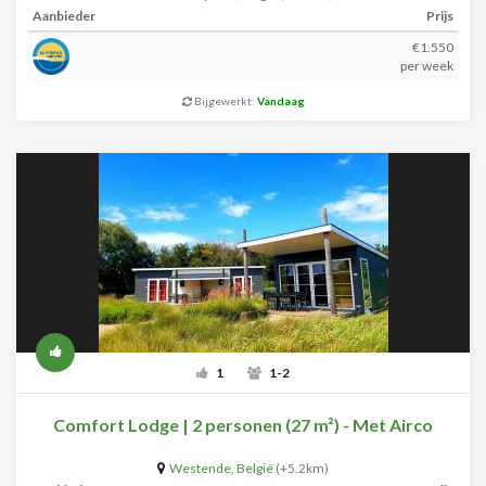
Aanbieder
Prijs
€1.550
per week
Bijgewerkt:
Vandaag
1
1-2
Comfort Lodge | 2 personen (27 m²) - Met Airco
Westende
,
België
(+5.2km)