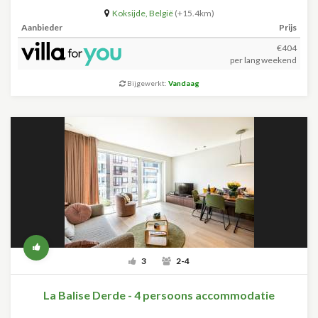
Koksijde
,
België
(+15.4km)
Aanbieder
Prijs
€404
per lang weekend
Bijgewerkt:
Vandaag
3
2-4
La Balise Derde - 4 persoons accommodatie