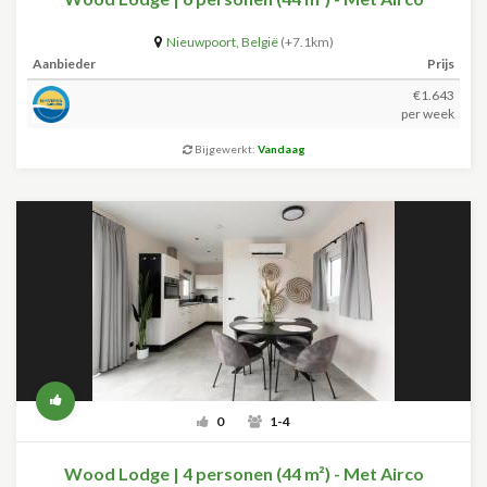
Nieuwpoort
,
België
(+7.1km)
Aanbieder
Prijs
€1.643
per week
Bijgewerkt:
Vandaag
0
1-4
Wood Lodge | 4 personen (44 m²) - Met Airco