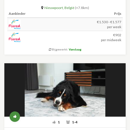
Nieuwpoort
,
België
(+7.8km)
Aanbieder
Prijs
€1.530 - €1.577
per week
€902
per midweek
Bijgewerkt:
Vandaag
1
1-4