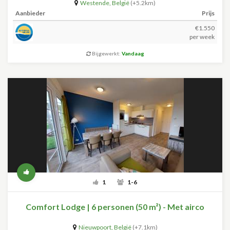
Westende
,
België
(+5.2km)
Aanbieder
Prijs
€1.550
per week
Bijgewerkt:
Vandaag
1
1-6
Comfort Lodge | 6 personen (50 m²) - Met airco
Nieuwpoort
,
België
(+7.1km)