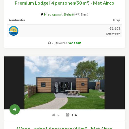
Premium Lodge I 4 personen(58 m²) - Met Airco
Nieuwpoort
,
België
(+7.1km)
Aanbieder
Prijs
€1.603
per week
Bijgewerkt:
Vandaag
2
1-6
Wood Lodge | 6 personen (44 m²) - Met Airco