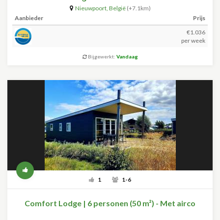
Nieuwpoort
,
België
(+7.1km)
Aanbieder
Prijs
€1.036
per week
Bijgewerkt:
Vandaag
1
1-6
Comfort Lodge | 6 personen (50 m²) - Met airco