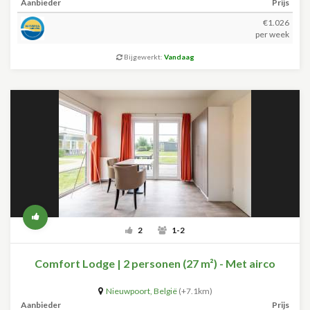
Aanbieder
Prijs
€1.026
per week
Bijgewerkt:
Vandaag
2
1-2
Comfort Lodge | 2 personen (27 m²) - Met airco
Nieuwpoort
,
België
(+7.1km)
Aanbieder
Prijs