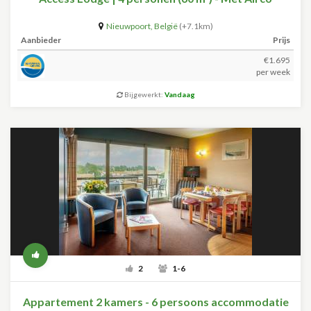
Nieuwpoort
,
België
(+7.1km)
Aanbieder
Prijs
€1.695
per week
Bijgewerkt:
Vandaag
2
1-6
Appartement 2 kamers - 6 persoons accommodatie