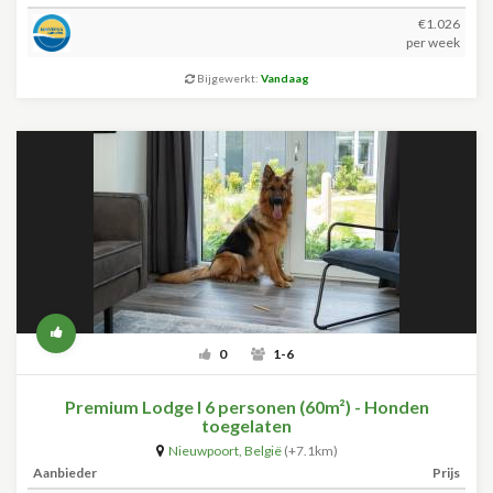
€1.026
per week
Bijgewerkt:
Vandaag
0
1-6
Premium Lodge I 6 personen (60m²) - Honden
toegelaten
Nieuwpoort
,
België
(+7.1km)
Aanbieder
Prijs