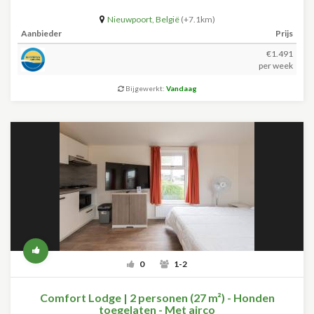
Nieuwpoort
,
België
(+7.1km)
Aanbieder
Prijs
€1.491
per week
Bijgewerkt:
Vandaag
0
1-2
Comfort Lodge | 2 personen (27 m²) - Honden
toegelaten - Met airco