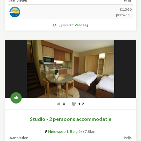
Aanbieder
Prijs
€1.560
per week
Bijgewerkt:
Vandaag
0
1-2
Studio - 2 persoons accommodatie
Nieuwpoort
,
België
(+7.8km)
Aanbieder
Prijs