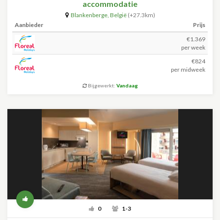
accommodatie
Blankenberge
,
België
(+27.3km)
Aanbieder
Prijs
€1.369
per week
€824
per midweek
Bijgewerkt:
Vandaag
0
1-3