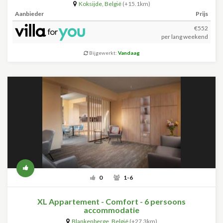
Koksijde
,
België
(+15.1km)
Aanbieder
Prijs
€552
per lang weekend
Bijgewerkt:
Vandaag
0
1-6
XL Appartement - Comfort - 6 persoons
accommodatie
Blankenberge
,
België
(+27.3km)