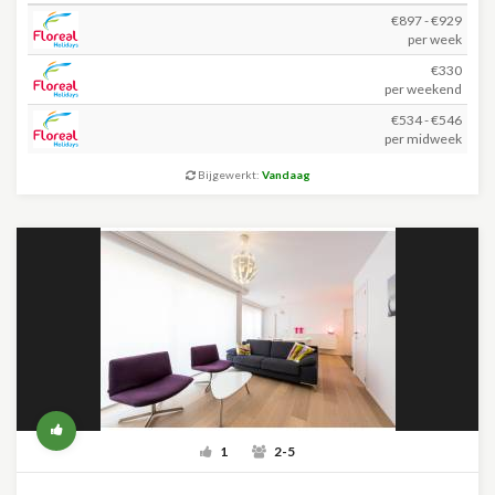
€897 - €929
per week
€330
per weekend
€534 - €546
per midweek
Bijgewerkt:
Vandaag
1
2-5