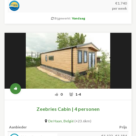
€1.740
per week
Bijgewerkt:
Vandaag
0
1-4
Zeebries Cabin | 4 personen
De Haan
,
België
(+23.6km)
Aanbieder
Prijs
€1.122 - €1.184