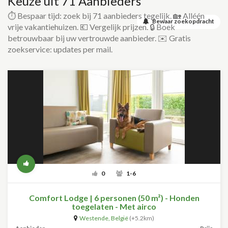
Keuze uit 71 Aanbieders
⏱️ Bespaar tijd: zoek bij 71 aanbieders tegelijk. 🏡 Alléén
Bewaar zoekopdracht
vrije vakantiehuizen. 💶 Vergelijk prijzen. 🔒 Boek
betrouwbaar bij uw vertrouwde aanbieder. ✉️ Gratis
zoekservice: updates per mail.
0
1-6
Comfort Lodge | 6 personen (50 m²) - Honden
toegelaten - Met airco
Westende
,
België
(+5.2km)