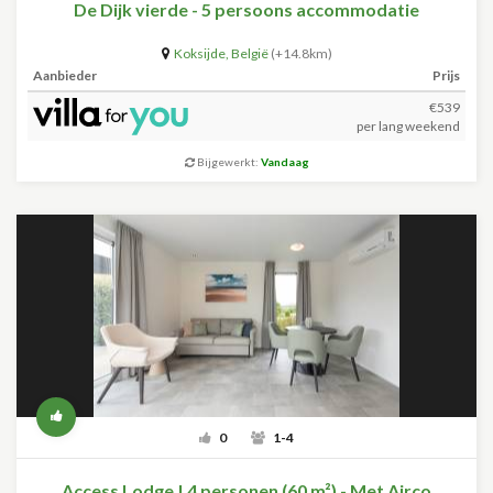
De Dijk vierde - 5 persoons accommodatie
Koksijde
,
België
(+14.8km)
Aanbieder
Prijs
€539
per lang weekend
Bijgewerkt:
Vandaag
0
1-4
Access Lodge | 4 personen (60 m²) - Met Airco