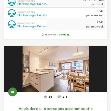
per week
€742
per weekend
€742
per midweek
Bijgewerkt:
Vandaag
14
2-6
Anais derde - 6 persoons accommodatie