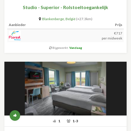
Studio - Superior - Rolstoeltoegankelijk
Blankenberge
,
België
(+27.3km)
Aanbieder
Prijs
€717
per midweek
Bijgewerkt:
Vandaag
1
1-3