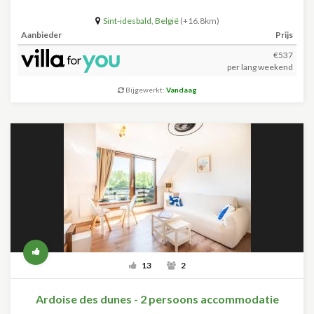
Sint-idesbald
,
België
(+16.8km)
Aanbieder
Prijs
€537
per lang weekend
Bijgewerkt:
Vandaag
13
2
Ardoise des dunes - 2 persoons accommodatie