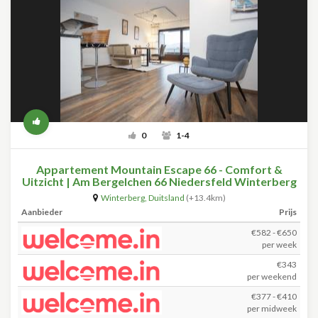
0
1-4
Appartement Mountain Escape 66 - Comfort &
Uitzicht | Am Bergelchen 66 Niedersfeld Winterberg
Winterberg
,
Duitsland
(+13.4km)
Aanbieder
Prijs
€582 - €650
per week
€343
per weekend
€377 - €410
per midweek