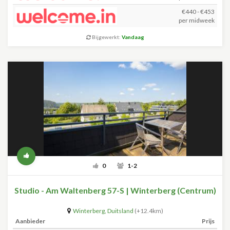
€440 - €453
per midweek
Bijgewerkt:
Vandaag
0
1-2
Studio - Am Waltenberg 57-S | Winterberg (Centrum)
Winterberg
,
Duitsland
(+12.4km)
Aanbieder
Prijs