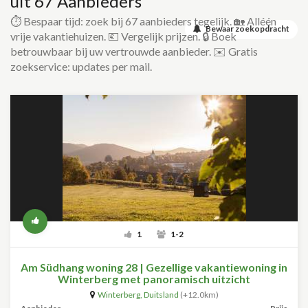
uit 67 Aanbieders
⏱️ Bespaar tijd: zoek bij 67 aanbieders tegelijk. 🏡 Alléén
Bewaar zoekopdracht
vrije vakantiehuizen. 💶 Vergelijk prijzen. 🔒 Boek
betrouwbaar bij uw vertrouwde aanbieder. ✉️ Gratis
zoekservice: updates per mail.
1
1-2
Am Südhang woning 28 | Gezellige vakantiewoning in
Winterberg met panoramisch uitzicht
Winterberg
,
Duitsland
(+12.0km)