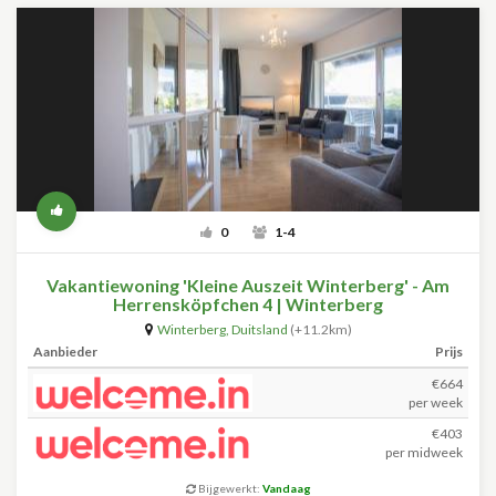
0
1-4
Vakantiewoning 'Kleine Auszeit Winterberg' - Am
Herrensköpfchen 4 | Winterberg
Winterberg
,
Duitsland
(+11.2km)
Aanbieder
Prijs
€664
per week
€403
per midweek
Bijgewerkt:
Vandaag