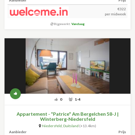
Aanbieder
Prijs
€322
per midweek
Bijgewerkt:
Vandaag
0
1-4
Appartement - "Patrice" Am Bergelchen 58-J |
Winterberg-Niedersfeld
Niedersfeld
,
Duitsland
(+13.4km)
Aanbieder
Prijs