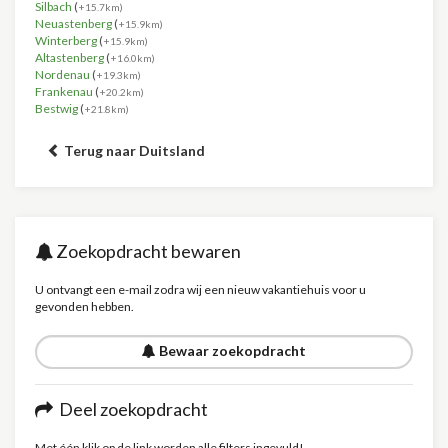
Silbach
(
+15.7km)
Neuastenberg
(
+15.9km)
Winterberg
(
+15.9km)
Altastenberg
(
+16.0km)
Nordenau
(
+19.3km)
Frankenau
(
+20.2km)
Bestwig
(
+21.8km)
Terug naar Duitsland
Zoekopdracht bewaren
U ontvangt een e-mail zodra wij een nieuw vakantiehuis voor u
gevonden hebben.
Bewaar zoekopdracht
Deel zoekopdracht
Met één klik op de link worden alle filters ingevuld!