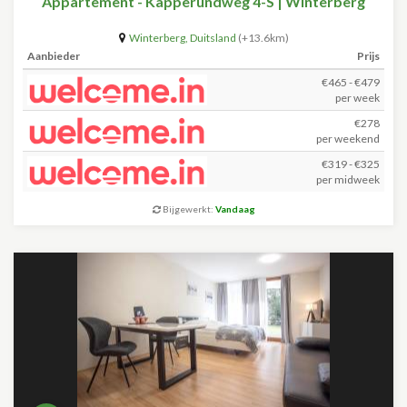
Appartement - Kapperundweg 4-S | Winterberg
Winterberg
,
Duitsland
(+13.6km)
Aanbieder
Prijs
€465 - €479
per week
€278
per weekend
€319 - €325
per midweek
Bijgewerkt:
Vandaag