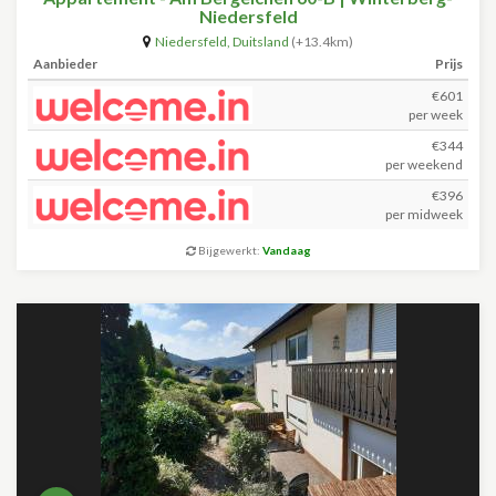
Niedersfeld
Niedersfeld
,
Duitsland
(+13.4km)
Aanbieder
Prijs
€601
per week
€344
per weekend
€396
per midweek
Bijgewerkt:
Vandaag