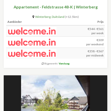
Appartement - Feldstrasse 48-K | Winterberg
Winterberg
,
Duitsland
(+12.5km)
Aanbieder
Prijs
€544 - €561
per week
€309
per weekend
€358 - €367
per midweek
Bijgewerkt:
Vandaag