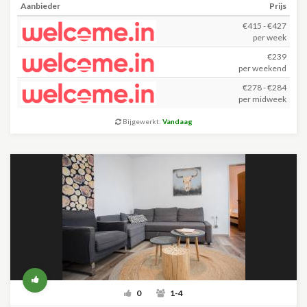
Aanbieder
Prijs
€415 - €427
per week
€239
per weekend
€278 - €284
per midweek
Bijgewerkt:
Vandaag
0
1-4