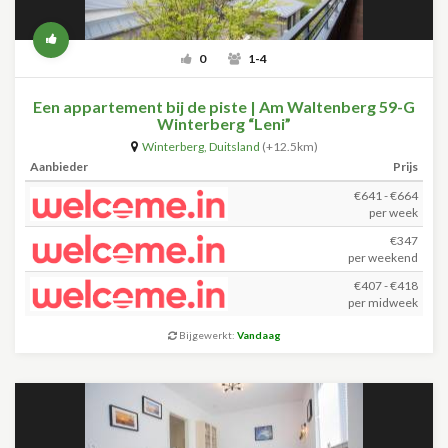
0
1-4
Een appartement bij de piste | Am Waltenberg 59-G
Winterberg “Leni”
Winterberg
,
Duitsland
(+12.5km)
Aanbieder
Prijs
€641 - €664
per week
€347
per weekend
€407 - €418
per midweek
Bijgewerkt:
Vandaag