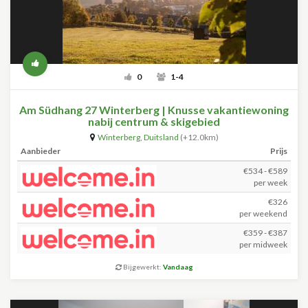
0
1-4
Am Südhang 27 Winterberg | Knusse vakantiewoning
nabij centrum & skigebied
Winterberg
,
Duitsland
(+12.0km)
Aanbieder
Prijs
€534 - €589
per week
€326
per weekend
€359 - €387
per midweek
Bijgewerkt:
Vandaag