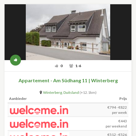
0
1-6
Appartement - Am Südhang 11 | Winterberg
Winterberg
,
Duitsland
(+12.1km)
Aanbieder
Prijs
€794 - €822
per week
€443
per weekend
€512 - €526