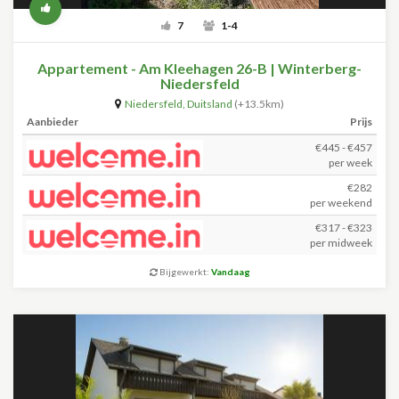
7
1-4
Appartement - Am Kleehagen 26-B | Winterberg-
Niedersfeld
Niedersfeld
,
Duitsland
(+13.5km)
Aanbieder
Prijs
€445 - €457
per week
€282
per weekend
€317 - €323
per midweek
Bijgewerkt:
Vandaag