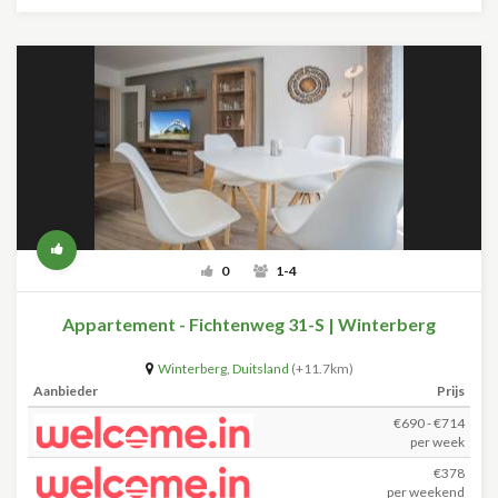
0
1-4
Appartement - Fichtenweg 31-S | Winterberg
Winterberg
,
Duitsland
(+11.7km)
Aanbieder
Prijs
€690 - €714
per week
€378
per weekend