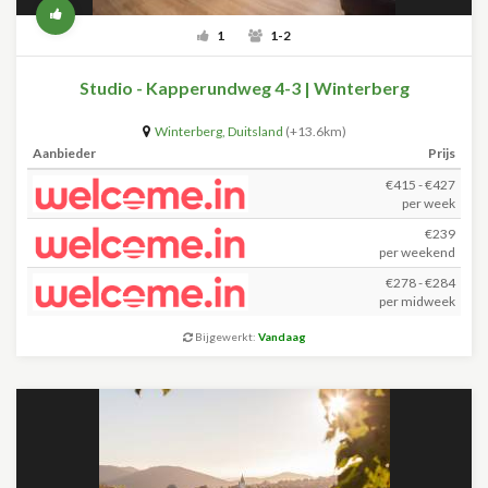
1
1-2
Studio - Kapperundweg 4-3 | Winterberg
Winterberg
,
Duitsland
(+13.6km)
Aanbieder
Prijs
€415 - €427
per week
€239
per weekend
€278 - €284
per midweek
Bijgewerkt:
Vandaag