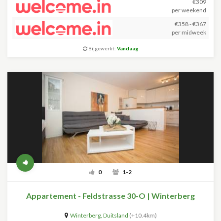
€309
per weekend
€358 - €367
per midweek
Bijgewerkt:
Vandaag
0
1-2
Appartement - Feldstrasse 30-O | Winterberg
Winterberg
,
Duitsland
(+10.4km)