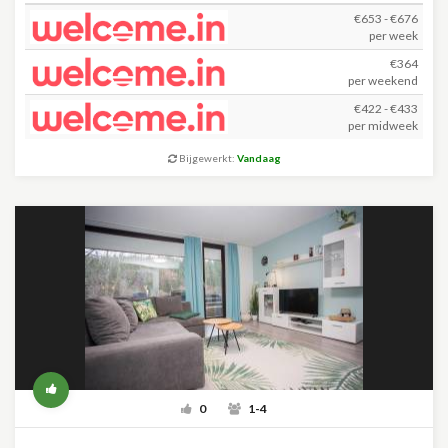
€653 - €676
per week
€364
per weekend
€422 - €433
per midweek
Bijgewerkt:
Vandaag
0
1-4