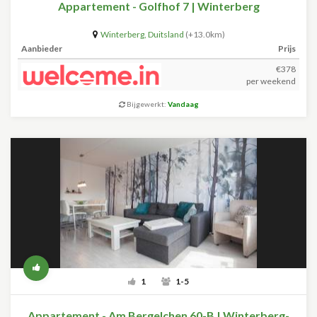
Appartement - Golfhof 7 | Winterberg
Winterberg
,
Duitsland
(+13.0km)
Aanbieder
Prijs
€378
per weekend
Bijgewerkt:
Vandaag
1
1-5
Appartement - Am Bergelchen 60-B | Winterberg-