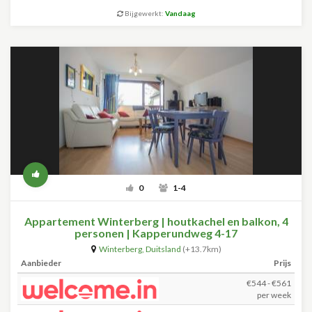
Bijgewerkt:
Vandaag
0
1-4
Appartement Winterberg | houtkachel en balkon, 4
personen | Kapperundweg 4-17
Winterberg
,
Duitsland
(+13.7km)
Aanbieder
Prijs
€544 - €561
per week