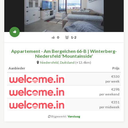
0
1-2
Appartement - Am Bergelchen 66-B | Winterberg-
Niedersfeld 'Mountainside'
Niedersfeld
,
Duitsland
(+13.4km)
Aanbieder
Prijs
€530
per week
€298
per weekend
€351
per midweek
Bijgewerkt:
Vandaag