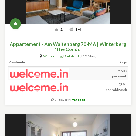
2
1-4
Appartement - Am Waltenberg 70-MA | Winterberg
'The Condo'
Winterberg
,
Duitsland
(+12.5km)
Aanbieder
Prijs
€609
per week
€391
per midweek
Bijgewerkt:
Vandaag