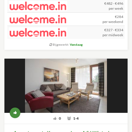
€482 - €496
per week
€284
per weekend
€327 - €334
per midweek
Bijgewerkt:
Vandaag
0
1-4