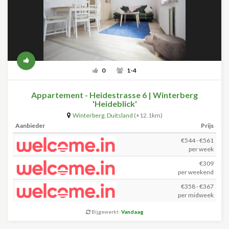
0
1-4
Appartement - Heidestrasse 6 | Winterberg
'Heideblick'
Winterberg
,
Duitsland
(+12.1km)
Aanbieder
Prijs
€544 - €561
per week
€309
per weekend
€358 - €367
per midweek
Bijgewerkt:
Vandaag