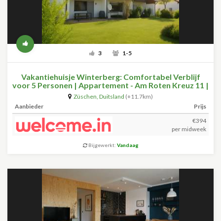
3
1-5
Vakantiehuisje Winterberg: Comfortabel Verblijf
voor 5 Personen | Appartement - Am Roten Kreuz 11 |
Züschen
Züschen
,
Duitsland
(+11.7km)
Aanbieder
Prijs
€394
per midweek
Bijgewerkt:
Vandaag