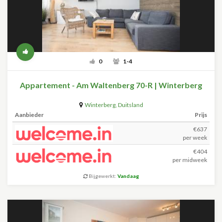
0
1-4
Appartement - Am Waltenberg 70-R | Winterberg
Winterberg
,
Duitsland
Aanbieder
Prijs
€637
per week
€404
per midweek
Bijgewerkt:
Vandaag