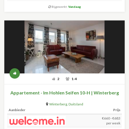
Bijgewerkt:
Vandaag
2
1-4
Appartement - Im Hohlen Seifen 10-H | Winterberg
Winterberg
,
Duitsland
Aanbieder
Prijs
€660 - €683
per week