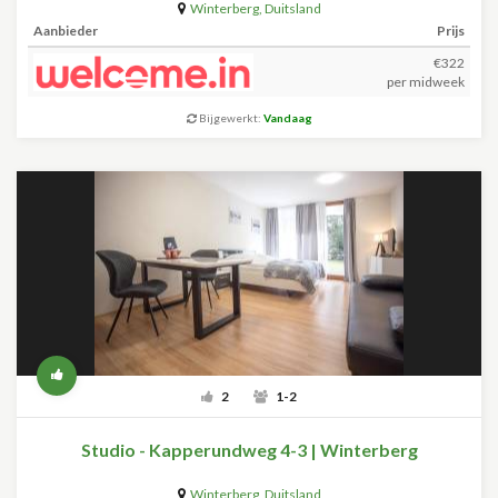
Winterberg
,
Duitsland
Aanbieder
Prijs
€322
per midweek
Bijgewerkt:
Vandaag
2
1-2
Studio - Kapperundweg 4-3 | Winterberg
Winterberg
,
Duitsland