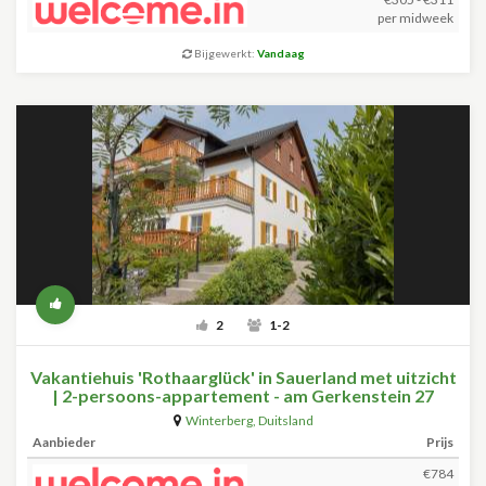
per midweek
Bijgewerkt:
Vandaag
2
1-2
Vakantiehuis 'Rothaarglück' in Sauerland met uitzicht
| 2-persoons-appartement - am Gerkenstein 27
Neuastenberg
Winterberg
,
Duitsland
Aanbieder
Prijs
€784