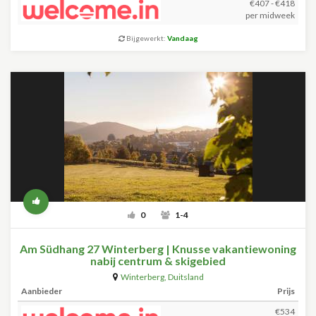
€407 - €418
per midweek
Bijgewerkt:
Vandaag
0
1-4
Am Südhang 27 Winterberg | Knusse vakantiewoning
nabij centrum & skigebied
Winterberg
,
Duitsland
Aanbieder
Prijs
€534