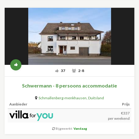
37
2-8
Schwermann - 8 persoons accommodatie
Schmallenberg-menkhausen
,
Duitsland
Aanbieder
Prijs
€337
per weekend
Bijgewerkt:
Vandaag