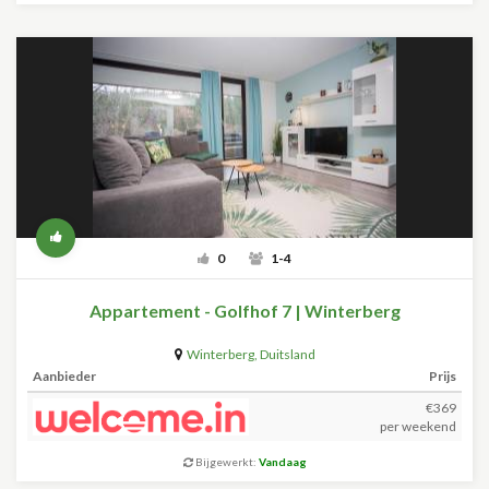
0
1-4
Appartement - Golfhof 7 | Winterberg
Winterberg
,
Duitsland
Aanbieder
Prijs
€369
per weekend
Bijgewerkt:
Vandaag