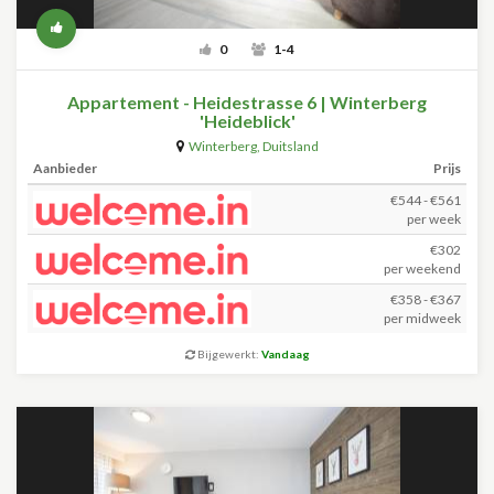
0
1-4
Appartement - Heidestrasse 6 | Winterberg
'Heideblick'
Winterberg
,
Duitsland
Aanbieder
Prijs
€544 - €561
per week
€302
per weekend
€358 - €367
per midweek
Bijgewerkt:
Vandaag