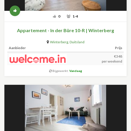
0
1-4
Appartement - In der Büre 10-R | Winterberg
Winterberg
,
Duitsland
Aanbieder
Prijs
€348
per weekend
Bijgewerkt:
Vandaag