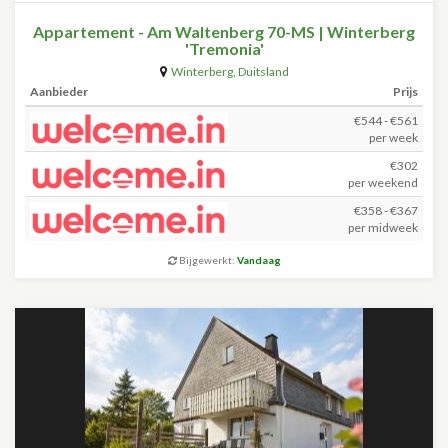
Appartement - Am Waltenberg 70-MS | Winterberg
'Tremonia'
Winterberg
,
Duitsland
Aanbieder
Prijs
€544 - €561
per week
€302
per weekend
€358 - €367
per midweek
Bijgewerkt:
Vandaag