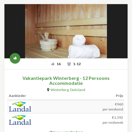
16
1-12
Vakantiepark Winterberg - 12 Persoons
Accommodatie
Winterberg
,
Duitsland
Aanbieder
Prijs
€960
per weekend
€1.392
per midweek