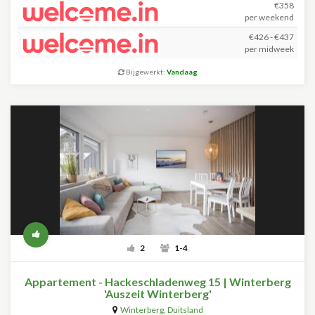
€358
per weekend
€426 - €437
per midweek
Bijgewerkt:
Vandaag
2
1-4
Appartement - Hackeschladenweg 15 | Winterberg
'Auszeit Winterberg'
Winterberg
,
Duitsland