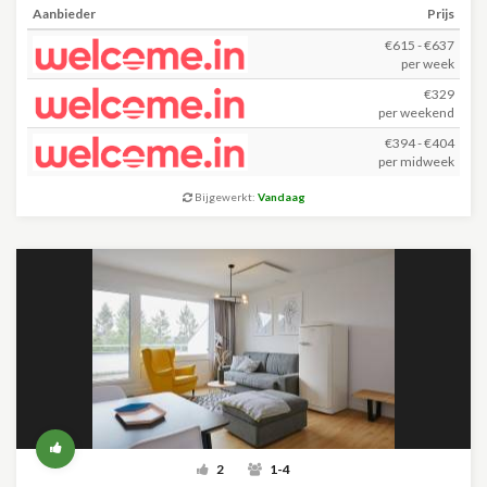
Aanbieder
Prijs
€615 - €637
per week
€329
per weekend
€394 - €404
per midweek
Bijgewerkt:
Vandaag
2
1-4