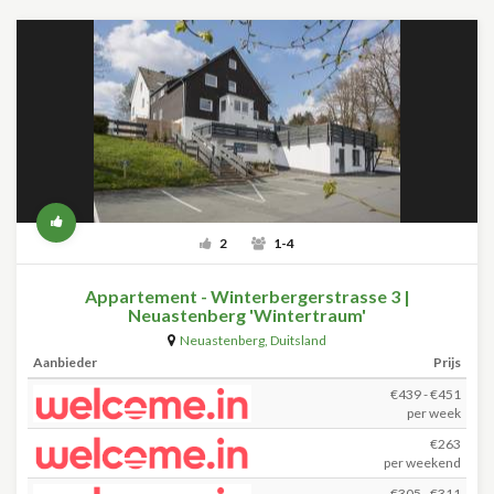
2
1-4
Appartement - Winterbergerstrasse 3 |
Neuastenberg 'Wintertraum'
Neuastenberg
,
Duitsland
Aanbieder
Prijs
€439 - €451
per week
€263
per weekend
€305 - €311