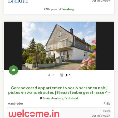
per midweek
Bijgewerkt:
Vandaag
3
1-6
Gerenoveerd appartement voor 6 personen nabij
pistes en wandelroutes | Neuastenbergerstrasse 4 -
Neuastenberg (Winterberg)
Neuastenberg
,
Duitsland
Aanbieder
Prijs
€423
per midweek