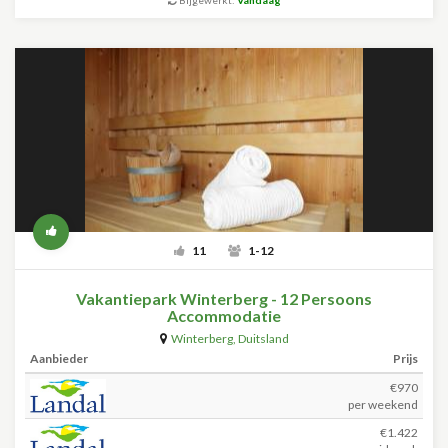
Bijgewerkt:
Vandaag
11
1-12
Vakantiepark Winterberg - 12 Persoons
Accommodatie
Winterberg
,
Duitsland
Aanbieder
Prijs
€970
per weekend
€1.422