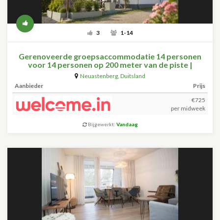
3
1-14
Gerenoveerde groepsaccommodatie 14 personen
voor 14 personen op 200 meter van de piste |
Neuastenbergerstrasse 4 - Neuastenberg
Neuastenberg
,
Duitsland
Aanbieder
Prijs
€725
per midweek
Bijgewerkt:
Vandaag