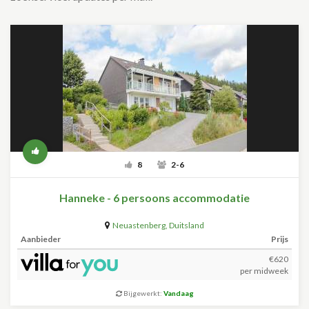
8
2-6
Hanneke - 6 persoons accommodatie
Neuastenberg
,
Duitsland
Aanbieder
Prijs
€620
per midweek
Bijgewerkt:
Vandaag