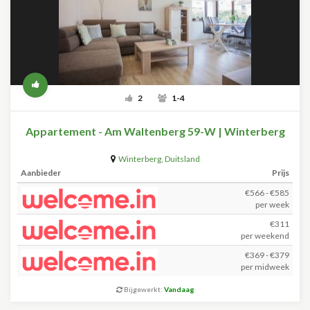
2
1-4
Appartement - Am Waltenberg 59-W | Winterberg
Winterberg
,
Duitsland
Aanbieder
Prijs
€566 - €585
per week
€311
per weekend
€369 - €379
per midweek
Bijgewerkt:
Vandaag