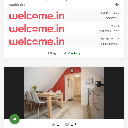
Aanbieder
Prijs
€415 - €427
per week
€234
per weekend
€278 - €284
per midweek
Bijgewerkt:
Vandaag
1
1-7