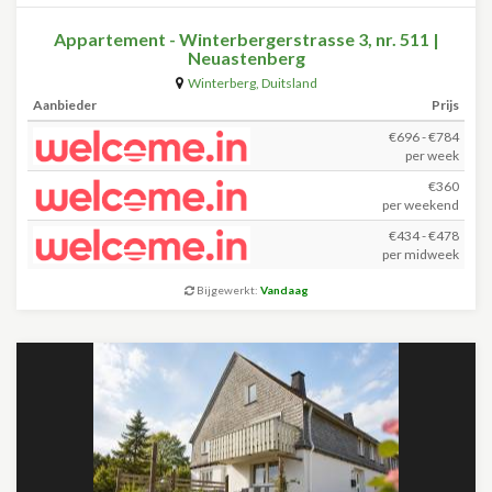
Appartement - Winterbergerstrasse 3, nr. 511 |
Neuastenberg
Winterberg
,
Duitsland
Aanbieder
Prijs
€696 - €784
per week
€360
per weekend
€434 - €478
per midweek
Bijgewerkt:
Vandaag