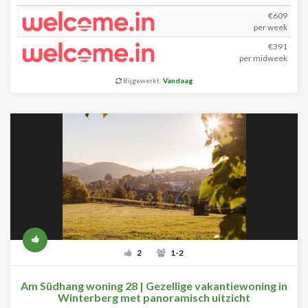
€609
per week
€391
per midweek
Bijgewerkt:
Vandaag
2
1-2
Am Südhang woning 28 | Gezellige vakantiewoning in
Winterberg met panoramisch uitzicht