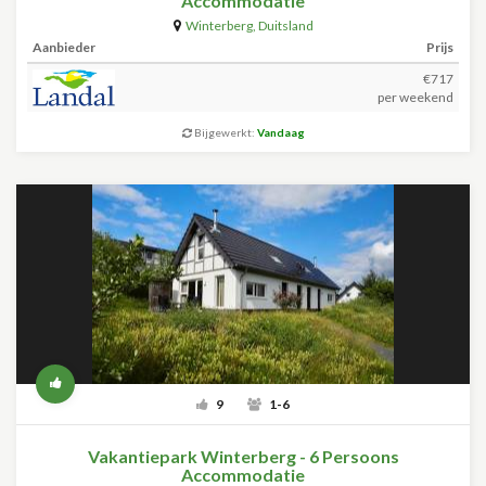
Accommodatie
Winterberg
,
Duitsland
Aanbieder
Prijs
€717
per weekend
Bijgewerkt:
Vandaag
9
1-6
Vakantiepark Winterberg - 6 Persoons
Accommodatie