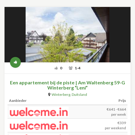
0
1-4
Een appartement bij de piste | Am Waltenberg 59-G
Winterberg “Leni”
Winterberg
,
Duitsland
Aanbieder
Prijs
€641 - €664
per week
€339
per weekend