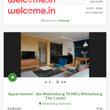
per week
€455 - €496
per midweek
Bijgewerkt:
Vandaag
2
1-4
Appartement - Am Waltenberg 70-MA | Winterberg
'The Condo'
Winterberg
,
Duitsland
Aanbieder
Prijs