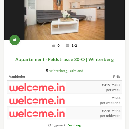
0
1-2
Appartement - Feldstrasse 30-O | Winterberg
Winterberg
,
Duitsland
Aanbieder
Prijs
€415 - €427
per week
€234
per weekend
€278 - €284
per midweek
Bijgewerkt:
Vandaag