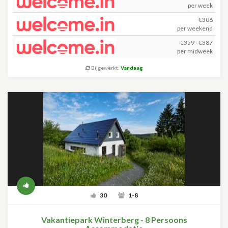
per week
€306
per weekend
€359 - €387
per midweek
Bijgewerkt:
Vandaag
30
1-8
Vakantiepark Winterberg - 8 Persoons