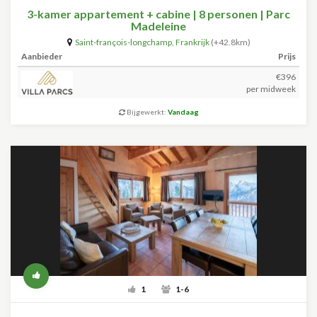
3-kamer appartement + cabine | 8 personen | Parc
Madeleine
Saint-françois-longchamp
,
Frankrijk
(+42.8km)
Aanbieder
Prijs
€396
per midweek
Bijgewerkt:
Vandaag
1
1-6