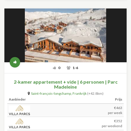
0
1-6
2-kamer appartement + vide | 6 personen | Parc
Madeleine
Saint-françois-longchamp
,
Frankrijk
(+42.8km)
Aanbieder
Prijs
€463
per week
€352
per weekend