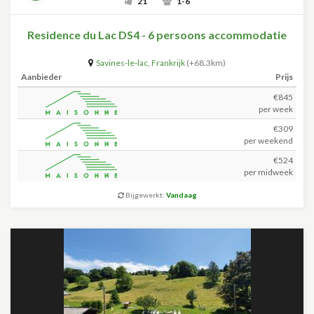
21
1-6
Residence du Lac DS4 - 6 persoons accommodatie
Savines-le-lac
,
Frankrijk
(+68.3km)
Aanbieder
Prijs
€845
per week
€309
per weekend
€524
per midweek
Bijgewerkt:
Vandaag