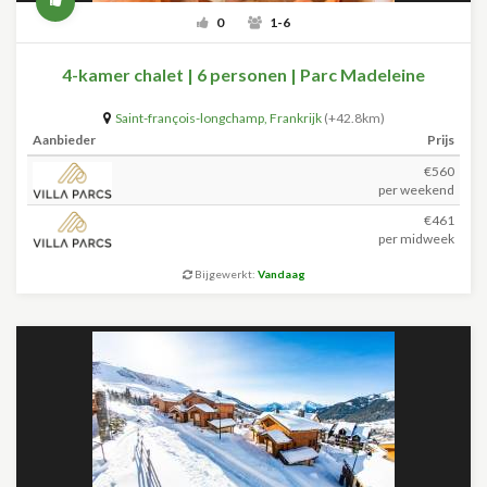
0
1-6
4-kamer chalet | 6 personen | Parc Madeleine
Saint-françois-longchamp
,
Frankrijk
(+42.8km)
Aanbieder
Prijs
€560
per weekend
€461
per midweek
Bijgewerkt:
Vandaag