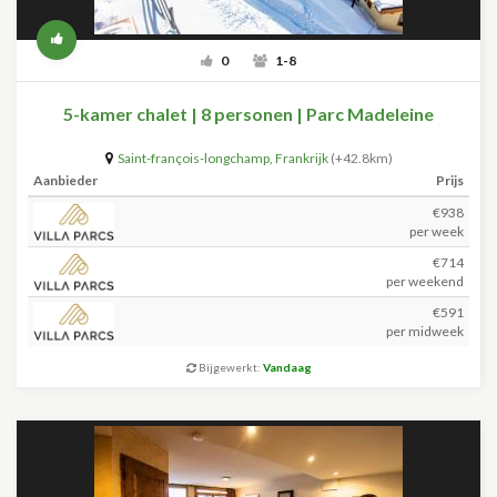
0
1-8
5-kamer chalet | 8 personen | Parc Madeleine
Saint-françois-longchamp
,
Frankrijk
(+42.8km)
Aanbieder
Prijs
€938
per week
€714
per weekend
€591
per midweek
Bijgewerkt:
Vandaag