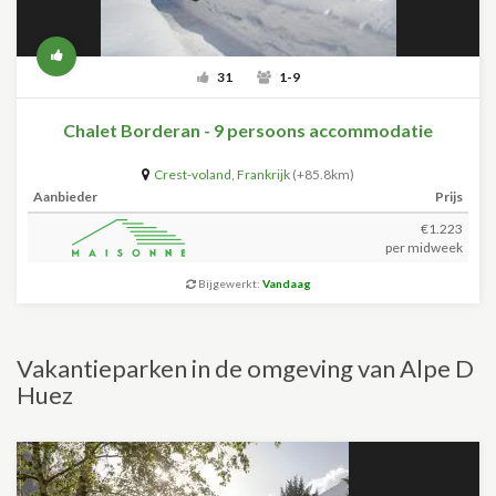
31
1-9
Chalet Borderan - 9 persoons accommodatie
Crest-voland
,
Frankrijk
(+85.8km)
Aanbieder
Prijs
€1.223
per midweek
Bijgewerkt:
Vandaag
Vakantieparken in de omgeving van Alpe D
Huez