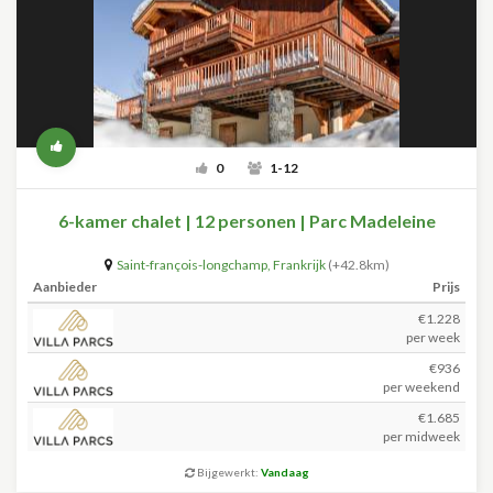
0
1-12
6-kamer chalet | 12 personen | Parc Madeleine
Saint-françois-longchamp
,
Frankrijk
(+42.8km)
Aanbieder
Prijs
€1.228
per week
€936
per weekend
€1.685
per midweek
Bijgewerkt:
Vandaag