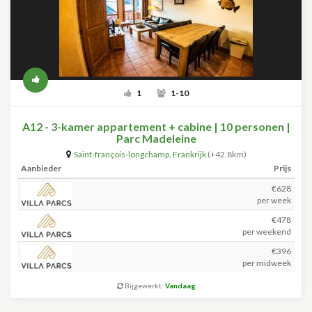
1
1-10
A12 - 3-kamer appartement + cabine | 10 personen |
Parc Madeleine
Saint-françois-longchamp
,
Frankrijk
(+42.8km)
Aanbieder
Prijs
€628
per week
€478
per weekend
€396
per midweek
Bijgewerkt:
Vandaag