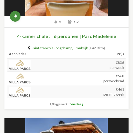
2
1-6
4-kamer chalet | 6 personen | Parc Madeleine
Saint-françois-longchamp
,
Frankrijk
(+42.8km)
Aanbieder
Prijs
€836
per week
€560
per weekend
€461
per midweek
Bijgewerkt:
Vandaag