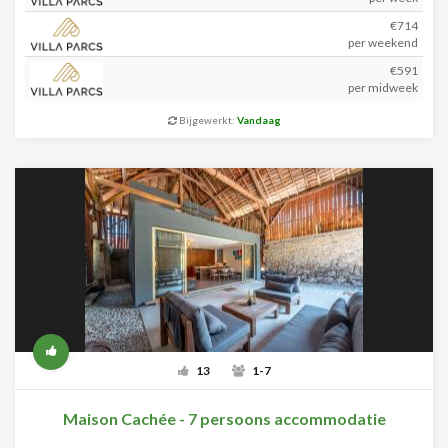
€714
per weekend
€591
per midweek
Bijgewerkt:
Vandaag
13
1-7
Maison Cachée - 7 persoons accommodatie