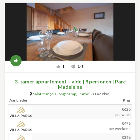
1
1-8
3-kamer appartement + vide | 8 personen | Parc
Madeleine
Saint-françois-longchamp
,
Frankrijk
(+42.8km)
Aanbieder
Prijs
€628
per week
€478
per weekend
€396