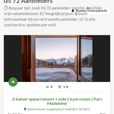
uit 72 Aanbieders
⏱️ Bespaar tijd: zoek bij 72 aanbieders tegelijk. 🏡 Alléén
Bewaar zoekopdracht
vrije vakantiehuizen. 💶 Vergelijk prijzen. 🔒 Boek
betrouwbaar bij uw vertrouwde aanbieder. ✉️ Gratis
zoekservice: updates per mail.
4
1-6
2-kamer appartement + vide | 6 personen | Parc
Madeleine
Saint-françois-longchamp
,
Frankrijk
(+42.8km)