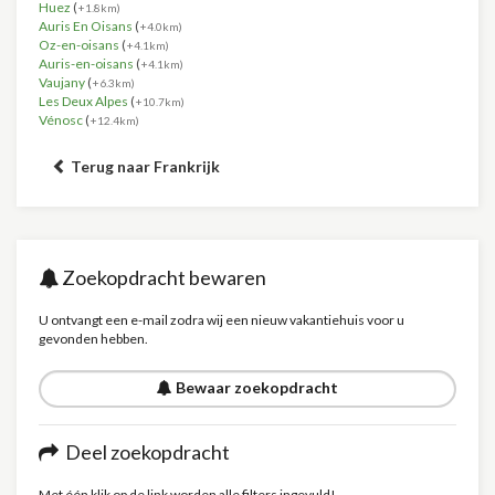
Huez
(
+1.8km)
Auris En Oisans
(
+4.0km)
Oz-en-oisans
(
+4.1km)
Auris-en-oisans
(
+4.1km)
Vaujany
(
+6.3km)
Les Deux Alpes
(
+10.7km)
Vénosc
(
+12.4km)
Terug naar Frankrijk
Zoekopdracht bewaren
U ontvangt een e-mail zodra wij een nieuw vakantiehuis voor u
gevonden hebben.
Bewaar zoekopdracht
Deel zoekopdracht
Met één klik op de link worden alle filters ingevuld!