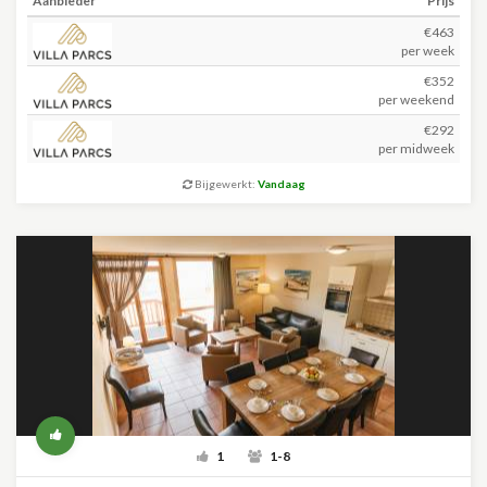
Aanbieder
Prijs
€463
per week
€352
per weekend
€292
per midweek
Bijgewerkt:
Vandaag
1
1-8