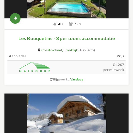
40
1-8
Les Bouquetins - 8 persoons accommodatie
Crest-voland
,
Frankrijk
(+85.8km)
Aanbieder
Prijs
€1.207
per midweek
Bijgewerkt:
Vandaag