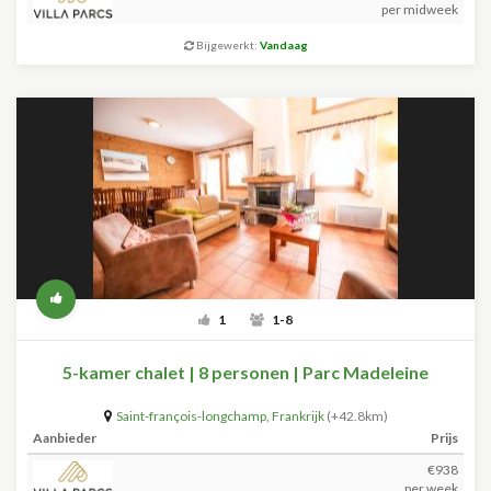
per midweek
Bijgewerkt:
Vandaag
1
1-8
5-kamer chalet | 8 personen | Parc Madeleine
Saint-françois-longchamp
,
Frankrijk
(+42.8km)
Aanbieder
Prijs
€938
per week