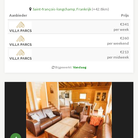
Saint-françois-longchamp
,
Frankrijk
(+42.8km)
Aanbieder
Prijs
€341
per week
€260
per weekend
€213
per midweek
Bijgewerkt:
Vandaag