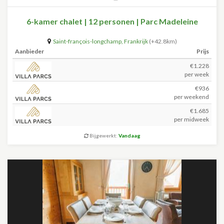
6-kamer chalet | 12 personen | Parc Madeleine
Saint-françois-longchamp
,
Frankrijk
(+42.8km)
Aanbieder
Prijs
€1.228
per week
€936
per weekend
€1.685
per midweek
Bijgewerkt:
Vandaag