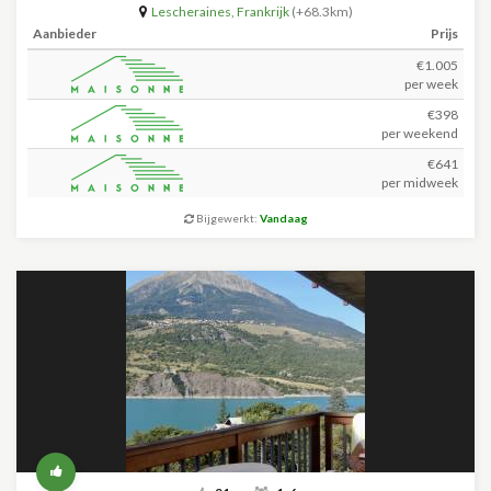
Lescheraines
,
Frankrijk
(+68.3km)
Aanbieder
Prijs
€1.005
per week
€398
per weekend
€641
per midweek
Bijgewerkt:
Vandaag