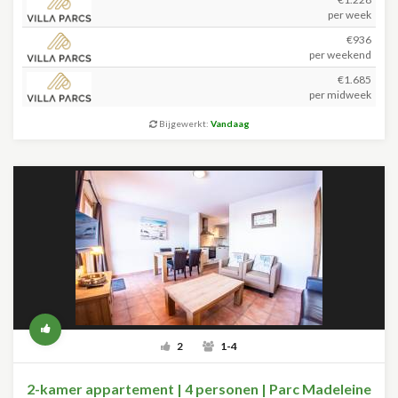
per week
€936
per weekend
€1.685
per midweek
Bijgewerkt:
Vandaag
2
1-4
2-kamer appartement | 4 personen | Parc Madeleine