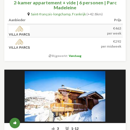
2-kamer appartement + vide | 6 personen | Parc
Madeleine
Saint-françois-longchamp
,
Frankrijk
(+42.8km)
Aanbieder
Prijs
€463
per week
€292
per midweek
Bijgewerkt:
Vandaag
3
1-12