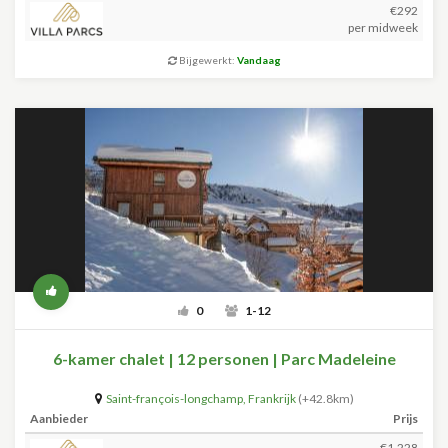
€292
per midweek
Bijgewerkt:
Vandaag
0
1-12
6-kamer chalet | 12 personen | Parc Madeleine
Saint-françois-longchamp
,
Frankrijk
(+42.8km)
Aanbieder
Prijs
€1.228