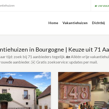
antiehuizen
UW VAKA
Home
Vakantiehuizen
Dichtbij
ntiehuizen in Bourgogne | Keuze uit 71 A
ar tijd: zoek bij 71 aanbieders tegelijk. 🏡 Alléén vrije vakantiehu
rouwde aanbieder. ✉️ Gratis zoekservice: updates per mail.