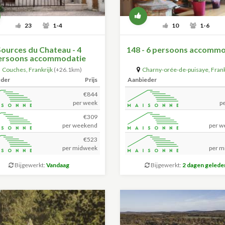
23
1-4
10
1-6
Sources du Chateau - 4
148 - 6 persoons accommo
ersoons accommodatie
Couches
,
Frankrijk
(+26.1km)
Charny-orée-de-puisaye
,
Frank
eder
Prijs
Aanbieder
€844
per week
p
€309
per weekend
per w
€523
per midweek
per m
Bijgewerkt:
Vandaag
Bijgewerkt:
2 dagen gelede