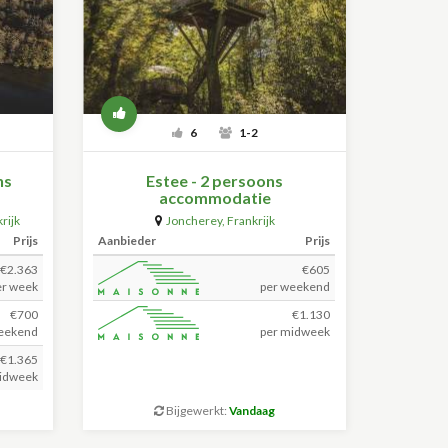
6
1-2
ns
Estee - 2 persoons
accommodatie
rijk
Joncherey
,
Frankrijk
Prijs
Aanbieder
Prijs
€2.363
€605
er week
per weekend
€700
€1.130
eekend
per midweek
€1.365
idweek
Bijgewerkt:
Vandaag