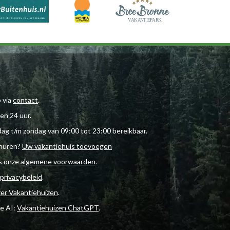
 via
contact
.
en 24 uur.
dag t/m zondag van 09:00 tot 23:00 bereikbaar.
rhuren?
Uw vakantiehuis toevoegen
es onze
algemene voorwaarden
.
privacybeleid
.
zer Vakantiehuizen
.
e AI:
Vakantiehuizen ChatGPT
.