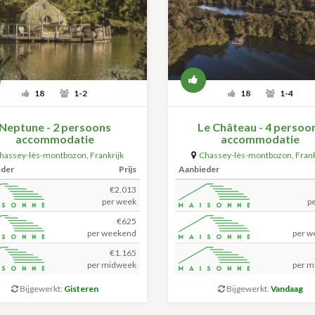
18
1-2
18
1-4
Neptune - 2 persoons
Le Château - 4 persoo
accommodatie
accommodatie
hassey-lès-montbozon
,
Frankrijk
Chassey-lès-montbozon
,
Frank
eder
Prijs
Aanbieder
€2.013
per week
p
€625
per weekend
per w
€1.165
per midweek
per m
Bijgewerkt:
Gisteren
Bijgewerkt:
Vandaag