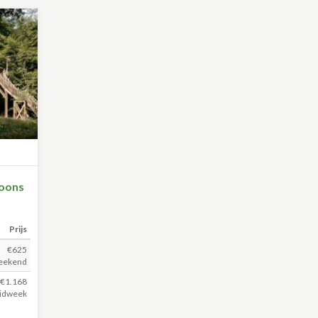
soons
Prijs
€625
eekend
€1.168
idweek