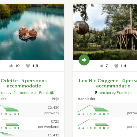
10
1-5
7
1-4
Odette - 5 persoons
Lov'Nid Oxygene - 4 per
accommodatie
accommodatie
hassey-lès-montbozon
,
Frankrijk
Joncherey
,
Frankrijk
eder
Prijs
Aanbieder
€2.450
per week
per w
€725
per weekend
per m
€1.415