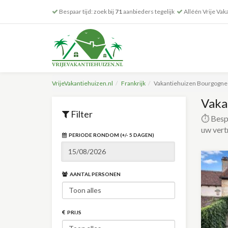
Bespaar tijd: zoek bij
71
aanbieders tegelijk
Alléén Vrije Vak
VrijeVakantiehuizen.nl
Frankrijk
Vakantiehuizen Bourgogne
Vaka
Filter
⏱️ Bespa
uw vert
PERIODE RONDOM (+/- 5 DAGEN)
AANTAL PERSONEN
PRIJS