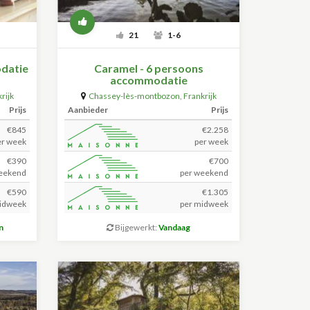
21
1-6
datie
Caramel - 6 persoons
accommodatie
rijk
Chassey-lès-montbozon
,
Frankrijk
Prijs
Aanbieder
Prijs
€845
€2.258
er week
per week
€390
€700
eekend
per weekend
€590
€1.305
idweek
per midweek
n
Bijgewerkt:
Vandaag