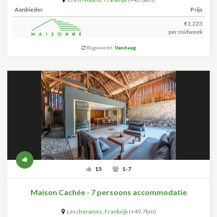
Aanbieder
Prijs
€1.223
per midweek
Bijgewerkt:
Vandaag
15
1-7
Maison Cachée - 7 persoons accommodatie
Lescheraines
,
Frankrijk
(+49.7km)