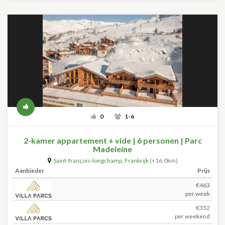
0
1-6
2-kamer appartement + vide | 6 personen | Parc
Madeleine
Saint-françois-longchamp
,
Frankrijk
(+16.0km)
Aanbieder
Prijs
€463
per week
€352
per weekend