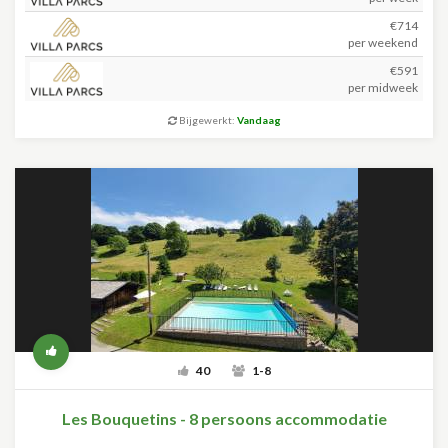
€714
per weekend
€591
per midweek
Bijgewerkt:
Vandaag
40
1-8
Les Bouquetins - 8 persoons accommodatie