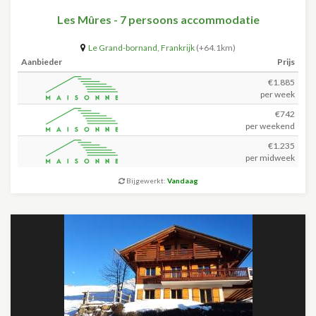
Les Mûres - 7 persoons accommodatie
Le Grand-bornand
,
Frankrijk
(+64.1km)
Aanbieder
Prijs
€1.885
per week
€742
per weekend
€1.235
per midweek
Bijgewerkt:
Vandaag