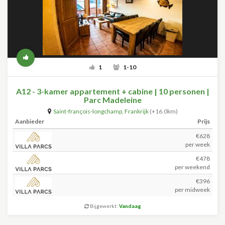
1
1-10
A12 - 3-kamer appartement + cabine | 10 personen |
Parc Madeleine
Saint-françois-longchamp
,
Frankrijk
(+16.0km)
Aanbieder
Prijs
€628
per week
€478
per weekend
€396
per midweek
Bijgewerkt:
Vandaag