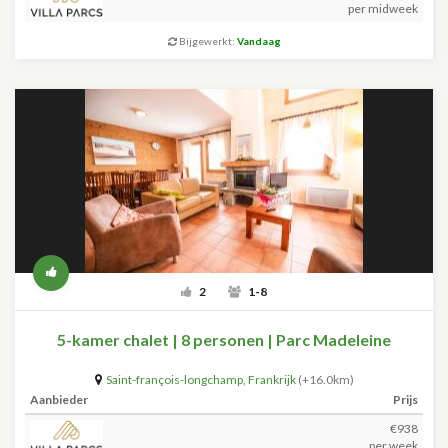
per midweek
Bijgewerkt:
Vandaag
2
1-8
5-kamer chalet | 8 personen | Parc Madeleine
Saint-françois-longchamp
,
Frankrijk
(+16.0km)
Aanbieder
Prijs
€938
per week