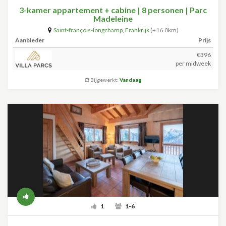
3-kamer appartement + cabine | 8 personen | Parc
Madeleine
Saint-françois-longchamp
,
Frankrijk
(+16.0km)
Aanbieder
Prijs
€396
per midweek
Bijgewerkt:
Vandaag
1
1-6