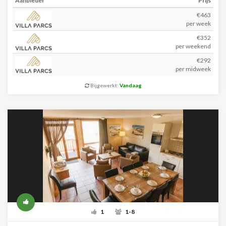
Aanbieder
Prijs
€463
per week
€352
per weekend
€292
per midweek
Bijgewerkt:
Vandaag
1
1-8