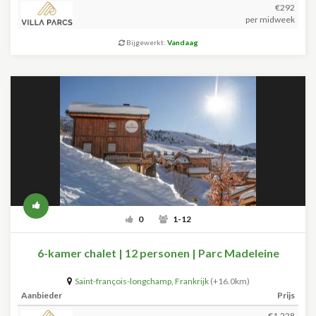
€292
per midweek
Bijgewerkt:
Vandaag
0
1-12
6-kamer chalet | 12 personen | Parc Madeleine
Saint-françois-longchamp
,
Frankrijk
(+16.0km)
Aanbieder
Prijs
€1.228