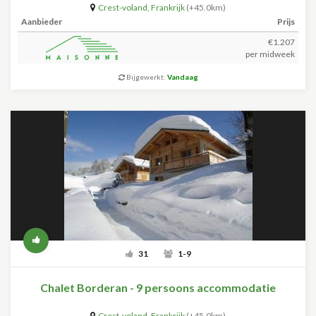
Crest-voland
,
Frankrijk
(+45.0km)
Aanbieder
Prijs
€1.207
per midweek
Bijgewerkt:
Vandaag
31
1-9
Chalet Borderan - 9 persoons accommodatie
Crest-voland
,
Frankrijk
(+45.0km)