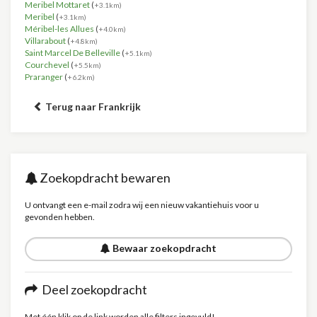
Meribel Mottaret
(
+3.1km)
Meribel
(
+3.1km)
Méribel-les Allues
(
+4.0km)
Villarabout
(
+4.8km)
Saint Marcel De Belleville
(
+5.1km)
Courchevel
(
+5.5km)
Praranger
(
+6.2km)
Terug naar Frankrijk
Zoekopdracht bewaren
U ontvangt een e-mail zodra wij een nieuw vakantiehuis voor u
gevonden hebben.
Bewaar zoekopdracht
Deel zoekopdracht
Met één klik op de link worden alle filters ingevuld!