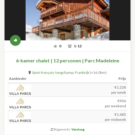
0
1-12
6-kamer chalet | 12 personen | Parc Madeleine
Saint-françois-longchamp
,
Frankrijk
(+16.0km)
Aanbieder
Prijs
€1.228
per week
€936
per weekend
€1.685
per midweek
Bijgewerkt:
Vandaag