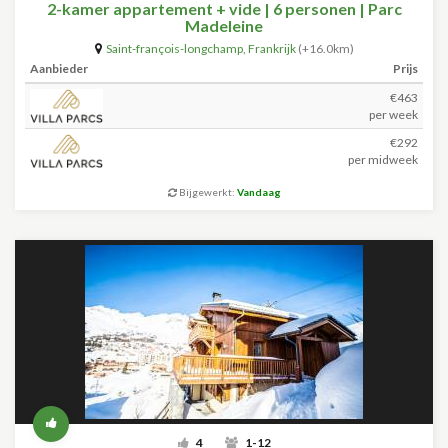
2-kamer appartement + vide | 6 personen | Parc
Madeleine
Saint-françois-longchamp
,
Frankrijk
(+16.0km)
Aanbieder
Prijs
€463
per week
€292
per midweek
Bijgewerkt:
Vandaag
4
1-12