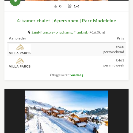
0
1-6
4-kamer chalet | 6 personen | Parc Madeleine
Saint-françois-longchamp
,
Frankrijk
(+16.0km)
Aanbieder
Prijs
€560
per weekend
€461
per midweek
Bijgewerkt:
Vandaag