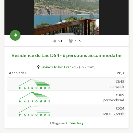
21
1-6
Residence du Lac DS4 - 6 persoons accommodatie
Savines-le-lac
,
Frankrijk
(+97.5km)
Aanbieder
Prijs
€845
per week
€309
per weekend
€524
per midweek
Bijgewerkt:
Vandaag