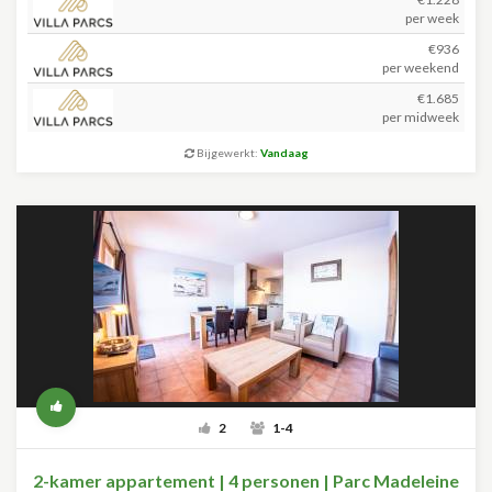
per week
€936
per weekend
€1.685
per midweek
Bijgewerkt:
Vandaag
2
1-4
2-kamer appartement | 4 personen | Parc Madeleine