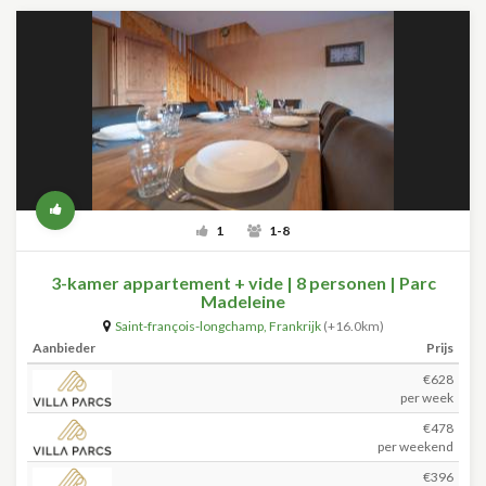
1
1-8
3-kamer appartement + vide | 8 personen | Parc
Madeleine
Saint-françois-longchamp
,
Frankrijk
(+16.0km)
Aanbieder
Prijs
€628
per week
€478
per weekend
€396