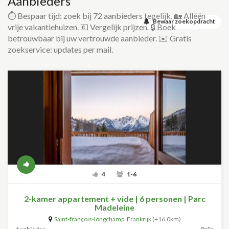
Aanbieders
⏱️ Bespaar tijd: zoek bij 72 aanbieders tegelijk. 🏡 Alléén
Bewaar zoekopdracht
vrije vakantiehuizen. 💶 Vergelijk prijzen. 🔒 Boek
betrouwbaar bij uw vertrouwde aanbieder. ✉️ Gratis
zoekservice: updates per mail.
4
1-6
2-kamer appartement + vide | 6 personen | Parc
Madeleine
Saint-françois-longchamp
,
Frankrijk
(+16.0km)