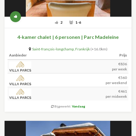
2
1-6
4-kamer chalet | 6 personen | Parc Madeleine
Saint-françois-longchamp
,
Frankrijk
(+16.0km)
Aanbieder
Prijs
€836
per week
€560
per weekend
€461
per midweek
Bijgewerkt:
Vandaag