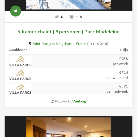
0
1-8
5-kamer chalet | 8 personen | Parc Madeleine
Saint-françois-longchamp
,
Frankrijk
(+16.0km)
Aanbieder
Prijs
€938
per week
€714
per weekend
€591
per midweek
Bijgewerkt:
Vandaag