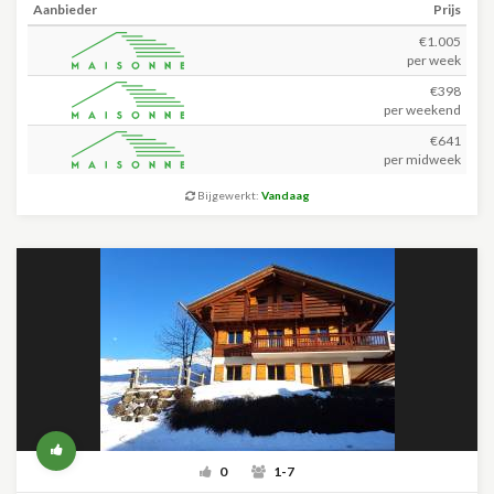
Aanbieder
Prijs
€1.005
per week
€398
per weekend
€641
per midweek
Bijgewerkt:
Vandaag
0
1-7