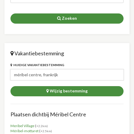
Zoeken
Vakantiebestemming
HUIDIGE VAKANTIEBESTEMMING
Wijzig bestemming
Plaatsen dichtbij Méribel Centre
Meribel Village
(
+2.2km)
Méribel-mottaret
(
+2.5km)