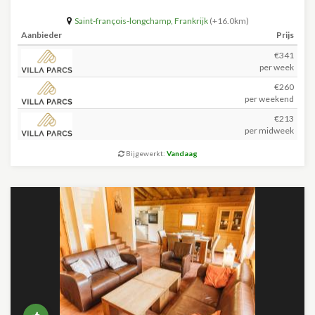
Saint-françois-longchamp
,
Frankrijk
(+16.0km)
Aanbieder
Prijs
€341
per week
€260
per weekend
€213
per midweek
Bijgewerkt:
Vandaag