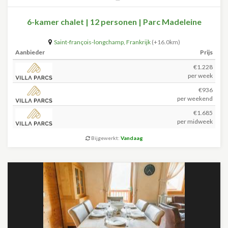
6-kamer chalet | 12 personen | Parc Madeleine
Saint-françois-longchamp
,
Frankrijk
(+16.0km)
Aanbieder
Prijs
€1.228
per week
€936
per weekend
€1.685
per midweek
Bijgewerkt:
Vandaag