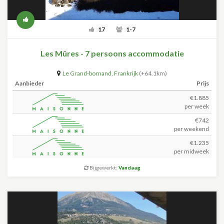
17
1-7
Les Mûres - 7 persoons accommodatie
Le Grand-bornand
,
Frankrijk
(+64.1km)
Aanbieder
Prijs
€1.885
per week
€742
per weekend
€1.235
per midweek
Bijgewerkt:
Vandaag