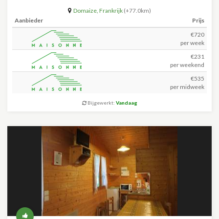
Domaize
,
Frankrijk
(+77.0km)
Aanbieder
Prijs
€720
per week
€231
per weekend
€535
per midweek
Bijgewerkt:
Vandaag