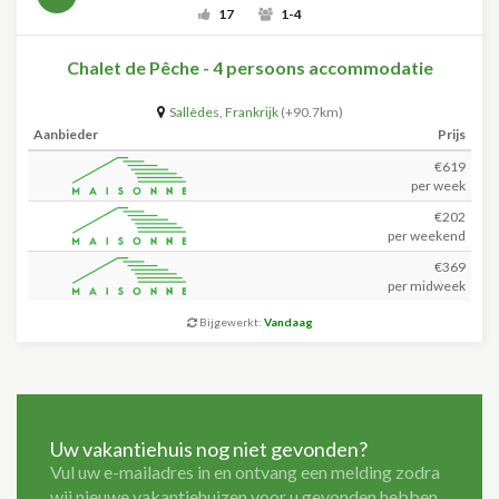
17
1-4
Chalet de Pêche - 4 persoons accommodatie
Sallèdes
,
Frankrijk
(+90.7km)
Aanbieder
Prijs
€619
per week
€202
per weekend
€369
per midweek
Bijgewerkt:
Vandaag
Uw vakantiehuis nog niet gevonden?
Vul uw e-mailadres in en ontvang een melding zodra
wij nieuwe vakantiehuizen voor u gevonden hebben.