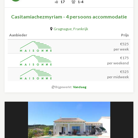
17
1-4
Casitamiachezmyriam - 4 persoons accommodatie
Gragnague
,
Frankrijk
Aanbieder
Prijs
€525
per week
€175
per weekend
€525
per midweek
Bijgewerkt:
Vandaag