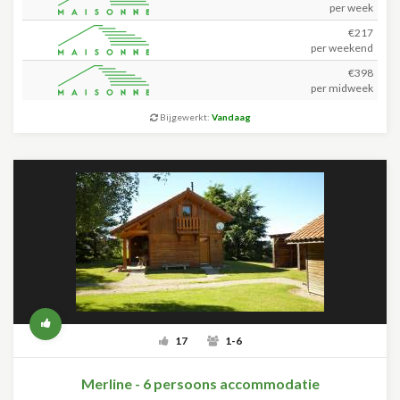
per week
€217
per weekend
€398
per midweek
Bijgewerkt:
Vandaag
17
1-6
Merline - 6 persoons accommodatie