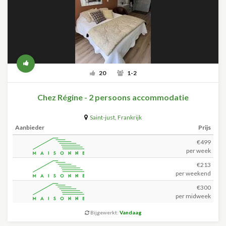
20
1-2
Chez Régine - 2 persoons accommodatie
Saint-just
,
Frankrijk
Aanbieder
Prijs
€499
per week
€213
per weekend
€300
per midweek
Bijgewerkt:
Vandaag