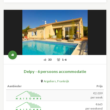
33
1-6
Delpy - 6 persoons accommodatie
Argeliers
,
Frankrijk
Aanbieder
Prijs
€2.039
per week
€665
per weekend