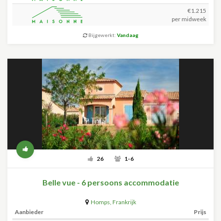
€1.215
per midweek
Bijgewerkt:
Vandaag
26
1-6
Belle vue - 6 persoons accommodatie
Homps
,
Frankrijk
Aanbieder
Prijs