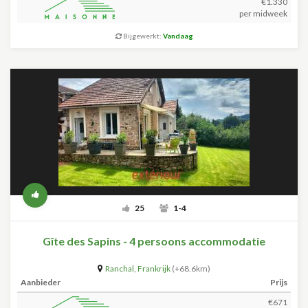
€1.330
per midweek
Bijgewerkt:
Vandaag
25
1-4
Gîte des Sapins - 4 persoons accommodatie
Ranchal
,
Frankrijk
(+68.6km)
Aanbieder
Prijs
€671