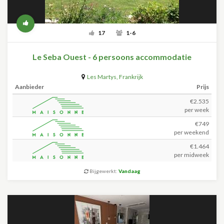
17
1-6
Le Seba Ouest - 6 persoons accommodatie
Les Martys
,
Frankrijk
Aanbieder
Prijs
€2.535
per week
€749
per weekend
€1.464
per midweek
Bijgewerkt:
Vandaag