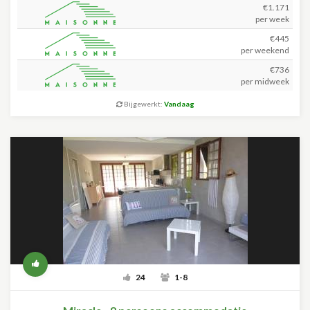
€1.171
per week
€445
per weekend
€736
per midweek
Bijgewerkt:
Vandaag
24
1-8