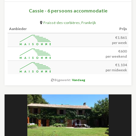
Cassie - 6 persoons accommodatie
Fraissé-des-corbières
,
Frankrijk
Aanbieder
Prijs
€1.861
per week
€600
per weekend
€1.104
per midweek
Bijgewerkt:
Vandaag