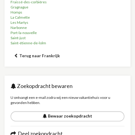
Fraissé-des-corbières
Gragnague
Homps
La Calmette
Les Martys
Narbonne
Port-la-nouvelle
Saint-just
Saint-étienne-de-lolm
Terug naar Frankrijk
Zoekopdracht bewaren
U ontvangt een e-mail zodra wij een nieuw vakantiehuis voor u
gevonden hebben.
Bewaar zoekopdracht
Deel zoekopdracht