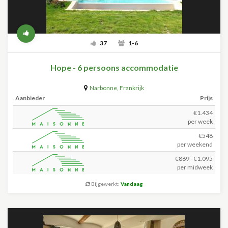
37
1-6
Hope - 6 persoons accommodatie
Narbonne
,
Frankrijk
Aanbieder
Prijs
€1.434
per week
€548
per weekend
€869 - €1.095
per midweek
Bijgewerkt:
Vandaag