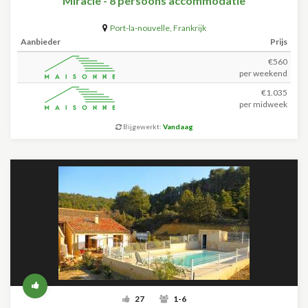
Miracle - 8 persoons accommodatie
Port-la-nouvelle
,
Frankrijk
Aanbieder
Prijs
€560
per weekend
€1.035
per midweek
Bijgewerkt:
Vandaag
27
1-6