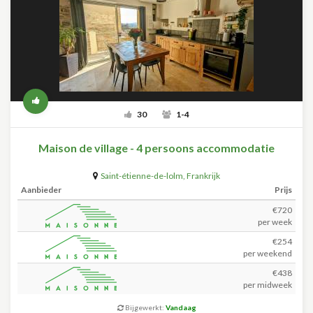
30
1-4
Maison de village - 4 persoons accommodatie
Saint-étienne-de-lolm
,
Frankrijk
Aanbieder
Prijs
€720
per week
€254
per weekend
€438
per midweek
Bijgewerkt:
Vandaag