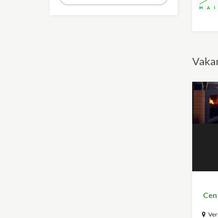
Vakan
Cent
Vern