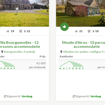
19
1-12
21
1-10
illa Bourguenolles - 12
Moulin d'Airou - 10 pers
ersoons accommodatie
accommodatie
Bourguenolles
,
Frankrijk
Villedieu-les-poêles-rouffigny
,
Fr
eder
Prijs
Aanbieder
€1.030
per midweek
per m
Bijgewerkt:
Vandaag
Bijgewerkt:
Vandaag