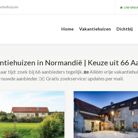
antiehuizen
UW VAKA
Home
Vakantiehuizen
Dichtbij
ë
ntiehuizen in Normandië | Keuze uit 66 A
ar tijd: zoek bij 66 aanbieders tegelijk. 🏡 Alléén vrije vakantiehu
rouwde aanbieder. ✉️ Gratis zoekservice: updates per mail.