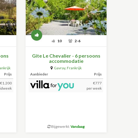
10
2-6
oons
Gite Le Chevalier - 6 persoons
accommodatie
ankrijk
Gavray
,
Frankrijk
Prijs
Aanbieder
Prijs
€1.200
€777
idweek
per week
Bijgewerkt:
Vandaag