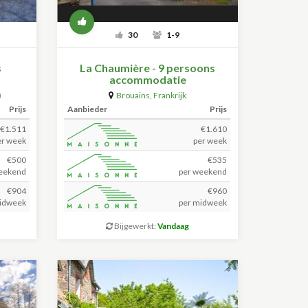
30
1-9
s
La Chaumière - 9 persoons
accommodatie
)
Brouains
,
Frankrijk
Prijs
Aanbieder
Prijs
€1.511
€1.610
er week
per week
€500
€535
eekend
per weekend
€904
€960
idweek
per midweek
Bijgewerkt:
Vandaag