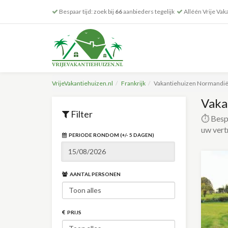
Bespaar tijd: zoek bij
66
aanbieders tegelijk
Alléén Vrije Vak
VrijeVakantiehuizen.nl
Frankrijk
Vakantiehuizen Normandi
Vaka
Filter
⏱️ Bespa
uw vert
PERIODE RONDOM (+/- 5 DAGEN)
AANTAL PERSONEN
PRIJS