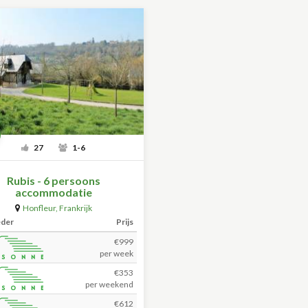
27
1-6
Rubis - 6 persoons
accommodatie
Honfleur
,
Frankrijk
eder
Prijs
€999
per week
€353
per weekend
€612