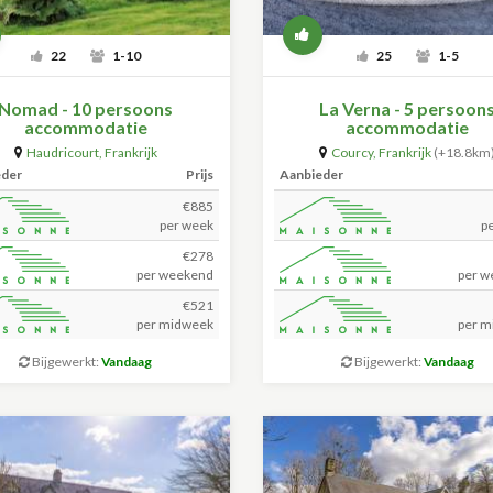
22
1-10
25
1-5
Nomad - 10 persoons
La Verna - 5 persoon
accommodatie
accommodatie
Haudricourt
,
Frankrijk
Courcy
,
Frankrijk
(+18.8km
eder
Prijs
Aanbieder
€885
per week
p
€278
per weekend
per w
€521
per midweek
per m
Bijgewerkt:
Vandaag
Bijgewerkt:
Vandaag