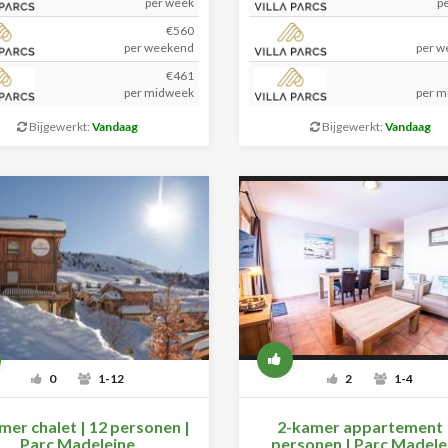
per week
p
€560
per weekend
per w
€461
per midweek
per m
Bijgewerkt:
Vandaag
Bijgewerkt:
Vandaag
0
1-12
2
1-4
mer chalet | 12 personen |
2-kamer appartement |
Parc Madeleine
personen | Parc Madele