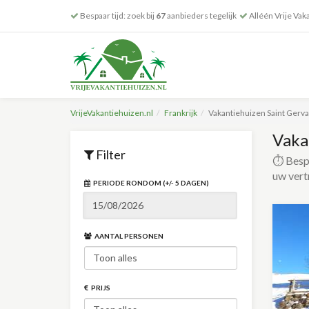
Bespaar tijd: zoek bij
67
aanbieders tegelijk
Alléén Vrije Vak
VrijeVakantiehuizen.nl
Frankrijk
Vakantiehuizen Saint Gerva
Vaka
Filter
⏱️ Bespa
uw vert
PERIODE RONDOM (+/- 5 DAGEN)
AANTAL PERSONEN
PRIJS