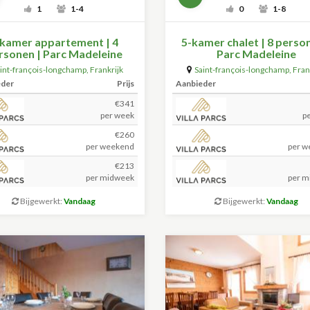
1
1-4
0
1-8
-kamer appartement | 4
5-kamer chalet | 8 perso
rsonen | Parc Madeleine
Parc Madeleine
int-françois-longchamp
,
Frankrijk
Saint-françois-longchamp
,
Fran
(+59.5km)
(+59.5km)
eder
Prijs
Aanbieder
€341
per week
p
€260
per weekend
per w
€213
per midweek
per m
Bijgewerkt:
Vandaag
Bijgewerkt:
Vandaag