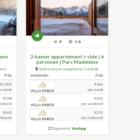
4
1-6
oons
2-kamer appartement + vide | 6
personen | Parc Madeleine
3km)
Saint-françois-longchamp
,
Frankrijk
(+59.5km)
Prijs
Aanbieder
Prijs
€1.005
€463
er week
per week
€398
€352
eekend
per weekend
€641
€292
idweek
per midweek
Bijgewerkt:
Vandaag