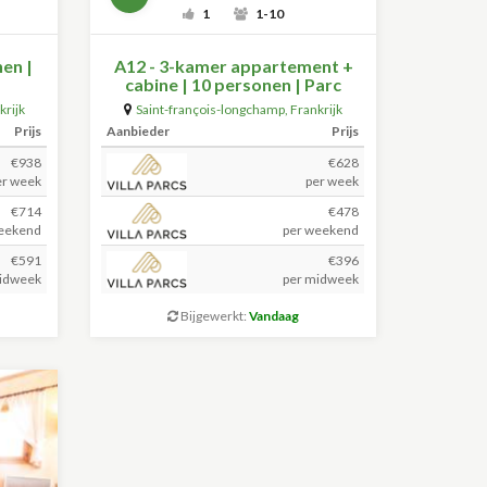
1
1-10
nen |
A12 - 3-kamer appartement +
cabine | 10 personen | Parc
Madeleine
krijk
Saint-françois-longchamp
,
Frankrijk
(+59.5km)
Prijs
Aanbieder
Prijs
€938
€628
er week
per week
€714
€478
eekend
per weekend
€591
€396
idweek
per midweek
Bijgewerkt:
Vandaag