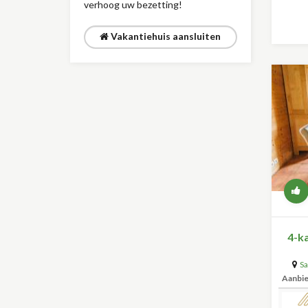
verhoog uw bezetting!
Vakantiehuis aansluiten
4-ka
Sa
Aanbi