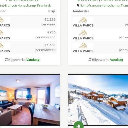
int-françois-longchamp
,
Frankrijk
Saint-françois-longchamp
,
Fran
(+59.5km)
(+59.5km)
eder
Prijs
Aanbieder
€1.228
per week
p
€936
per weekend
per w
€1.685
per midweek
per m
Bijgewerkt:
Vandaag
Bijgewerkt:
Vandaag