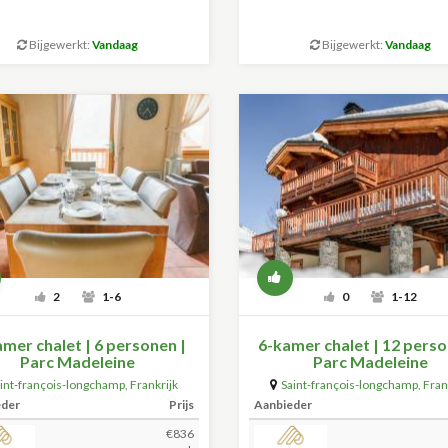
Bijgewerkt:
Vandaag
Bijgewerkt:
Vandaag
2
1-6
0
1-12
mer chalet | 6 personen |
6-kamer chalet | 12 perso
Parc Madeleine
Parc Madeleine
int-françois-longchamp
,
Frankrijk
Saint-françois-longchamp
,
Fran
(+59.5km)
(+59.5km)
eder
Prijs
Aanbieder
€836