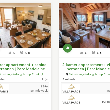
1
1-8
1
1-6
er appartement + cabine |
2-kamer appartement + vi
ersonen | Parc Madeleine
personen | Parc Madele
int-françois-longchamp
,
Frankrijk
Saint-françois-longchamp
,
Fran
(+59.5km)
(+59.5km)
eder
Prijs
Aanbieder
€396
per midweek
p
per m