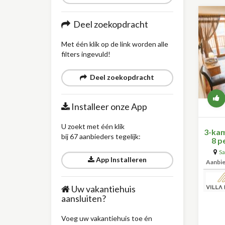
Deel zoekopdracht
Met één klik op de link worden alle
filters ingevuld!
Deel zoekopdracht
Installeer onze App
U zoekt met één klik
3-kam
bij 67 aanbieders tegelijk:
8 p
Sa
App Installeren
Aanbi
Uw vakantiehuis
aansluiten?
Voeg uw vakantiehuis toe én