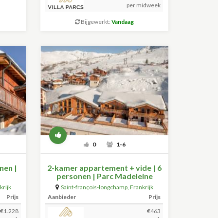
per midweek
Bijgewerkt:
Vandaag
0
1-6
nen |
2-kamer appartement + vide | 6
personen | Parc Madeleine
krijk
Saint-françois-longchamp
,
Frankrijk
(+59.5km)
Prijs
Aanbieder
Prijs
€1.228
€463