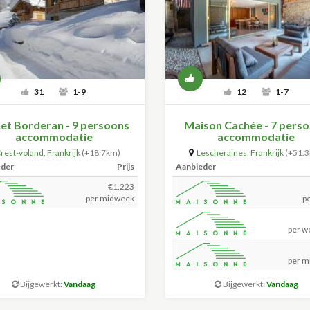
31
1-9
12
1-7
et Borderan - 9 persoons
Maison Cachée - 7 pers
accommodatie
accommodatie
rest-voland
,
Frankrijk
(+18.7km)
Lescheraines
,
Frankrijk
(+51.
eder
Prijs
Aanbieder
€1.223
per midweek
p
per w
per m
Bijgewerkt:
Vandaag
Bijgewerkt:
Vandaag