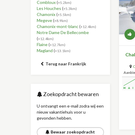
Combloux
(
+5.2km)
Les Houches
(
+5.3km)
Chamonix
(
+5.5km)
Megeve
(
+8.9km)
Chamonix-mont-blanc
(
+12.4km)
Notre Dame De Bellecombe
(
+12.4km)
Flaine
(
+12.7km)
Magland
(
+13.1km)
Chal
Terug naar Frankrijk
C
Aanbi
Zoekopdracht bewaren
U ontvangt een e-mail zodra wij een
nieuw vakantiehuis voor u
gevonden hebben.
Bewaar zoekopdracht