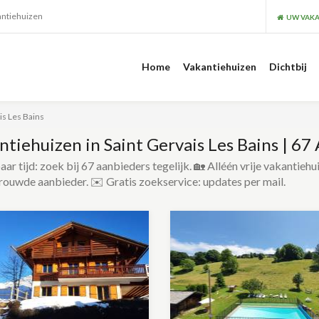
antiehuizen
UW VAKA
Home
Vakantiehuizen
Dichtbij
is Les Bains
ntiehuizen in Saint Gervais Les Bains | 67
ar tijd: zoek bij 67 aanbieders tegelijk. 🏡 Alléén vrije vakantiehu
rouwde aanbieder. ✉️ Gratis zoekservice: updates per mail.