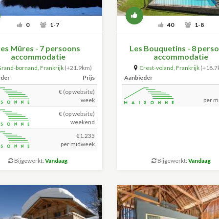
0
1-7
40
1-8
es Mûres - 7 persoons
Les Bouquetins - 8 pers
accommodatie
accommodatie
Grand-bornand
,
Frankrijk
(+21.9km)
Crest-voland
,
Frankrijk
(+18.7
eder
Prijs
Aanbieder
€ (op website)
week
per m
€ (op website)
weekend
€1.235
per midweek
Bijgewerkt:
Vandaag
Bijgewerkt:
Vandaag