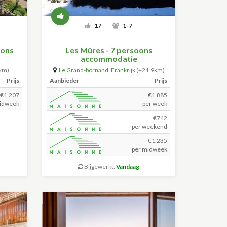
17
1-7
oons
Les Mûres - 7 persoons
accommodatie
km)
Le Grand-bornand
,
Frankrijk
(+21.9km)
Prijs
Aanbieder
Prijs
€1.207
€1.885
idweek
per week
€742
per weekend
€1.235
per midweek
Bijgewerkt:
Vandaag