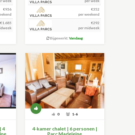
er week
per week
€936
€352
eekend
per weekend
€1.685
€292
idweek
per midweek
Bijgewerkt:
Vandaag
0
1-6
 4
4-kamer chalet | 6 personen |
ine
Parc Madeleine