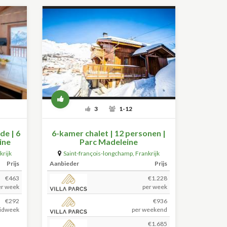
3
1-12
de | 6
6-kamer chalet | 12 personen |
ine
Parc Madeleine
krijk
Saint-françois-longchamp
,
Frankrijk
(+59.5km)
Prijs
Aanbieder
Prijs
€463
€1.228
er week
per week
€292
€936
idweek
per weekend
€1.685