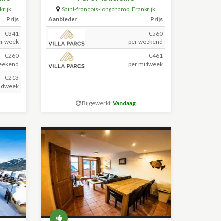
krijk
Saint-françois-longchamp
,
Frankrijk
(+59.5km)
Prijs
Aanbieder
Prijs
€341
€560
er week
per weekend
€260
€461
eekend
per midweek
€213
idweek
Bijgewerkt:
Vandaag