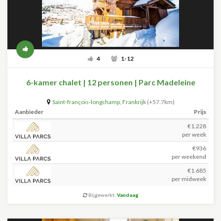
4
1-12
6-kamer chalet | 12 personen | Parc Madeleine
Saint-françois-longchamp
,
Frankrijk
(+57.7km)
Aanbieder
Prijs
€1.228
per week
€936
per weekend
€1.685
per midweek
Bijgewerkt:
Vandaag