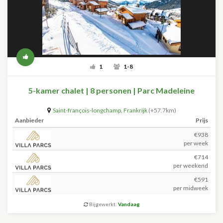
1
1-8
5-kamer chalet | 8 personen | Parc Madeleine
Saint-françois-longchamp
,
Frankrijk
(+57.7km)
Aanbieder
Prijs
€938
per week
€714
per weekend
€591
per midweek
Bijgewerkt:
Vandaag