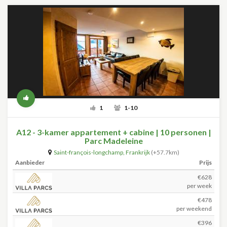
1
1-10
A12 - 3-kamer appartement + cabine | 10 personen |
Parc Madeleine
Saint-françois-longchamp
,
Frankrijk
(+57.7km)
Aanbieder
Prijs
€628
per week
€478
per weekend
€396