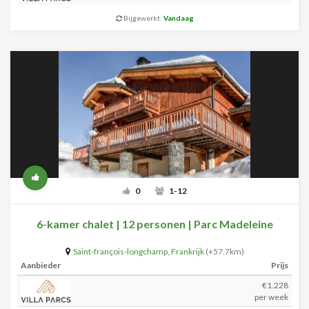
Bijgewerkt:
Vandaag
0
1-12
6-kamer chalet | 12 personen | Parc Madeleine
Saint-françois-longchamp
,
Frankrijk
(+57.7km)
Aanbieder
Prijs
€1.228
per week