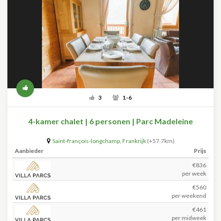
3
1-6
4-kamer chalet | 6 personen | Parc Madeleine
Saint-françois-longchamp
,
Frankrijk
(+57.7km)
Aanbieder
Prijs
€836
per week
€560
per weekend
€461
per midweek