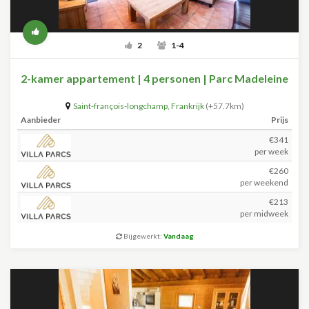
2
1-4
2-kamer appartement | 4 personen | Parc Madeleine
Saint-françois-longchamp
,
Frankrijk
(+57.7km)
Aanbieder
Prijs
€341
per week
€260
per weekend
€213
per midweek
Bijgewerkt:
Vandaag