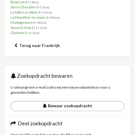
Briançon
(
+3.9km)
Serre Chevalier
(
+5.1km)
La Salle Les Alpes
(
+5.2km)
Le Monêtier-les-bains
(
+9.0km)
Montgenèvre
(
+9.8km)
Sauze D Oulx
(
+11.1km)
Claviere
(
+11.1km)
Terug naar Frankrijk
Zoekopdracht bewaren
U ontvangt een e-mail zodra wij een nieuw vakantiehuis voor u
gevonden hebben.
Bewaar zoekopdracht
Deel zoekopdracht
Met één klik op de link worden alle filters ingevuld!