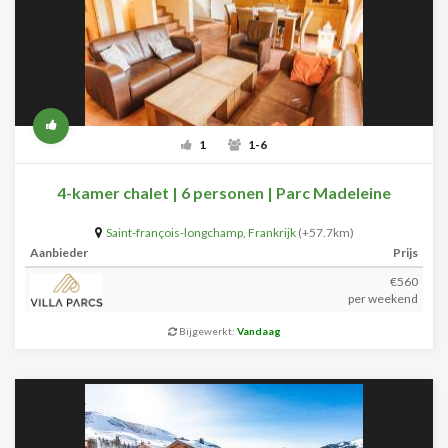
1
1-6
4-kamer chalet | 6 personen | Parc Madeleine
Saint-françois-longchamp
,
Frankrijk
(+57.7km)
Aanbieder
Prijs
€560
per weekend
Bijgewerkt:
Vandaag