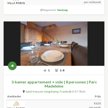
per midweek
Bijgewerkt:
Vandaag
1
1-8
3-kamer appartement + vide | 8 personen | Parc
Madeleine
Saint-françois-longchamp
,
Frankrijk
(+57.7km)
Aanbieder
Prijs
€628
per week