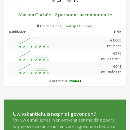
15
1-7
Maison Cachée - 7 persoons accommodatie
Lescheraines
,
Frankrijk
(+95.2km)
Aanbieder
Prijs
€1.005
per week
€398
per weekend
€641
per midweek
Bijgewerkt:
Vandaag
Uw vakantiehuis nog niet gevonden?
Vul uw e-mailadres in en ontvang een melding zodra
wij nieuwe vakantiehuizen voor u gevonden hebben.