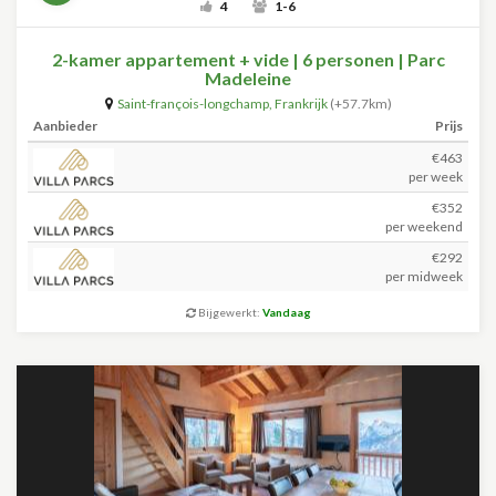
4
1-6
2-kamer appartement + vide | 6 personen | Parc
Madeleine
Saint-françois-longchamp
,
Frankrijk
(+57.7km)
Aanbieder
Prijs
€463
per week
€352
per weekend
€292
per midweek
Bijgewerkt:
Vandaag