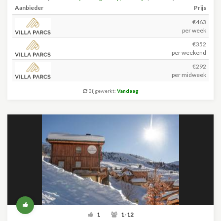
Aanbieder
Prijs
€463
per week
€352
per weekend
€292
per midweek
Bijgewerkt:
Vandaag
1
1-12