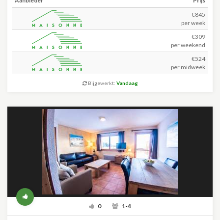
Aanbieder
Prijs
€845
per week
€309
per weekend
€524
per midweek
Bijgewerkt:
Vandaag
0
1-4