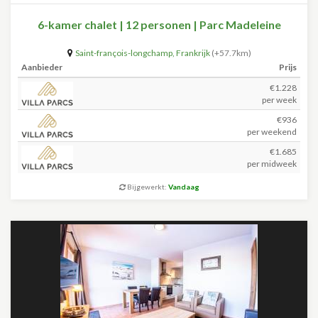
6-kamer chalet | 12 personen | Parc Madeleine
Saint-françois-longchamp
,
Frankrijk
(+57.7km)
Aanbieder
Prijs
€1.228
per week
€936
per weekend
€1.685
per midweek
Bijgewerkt:
Vandaag