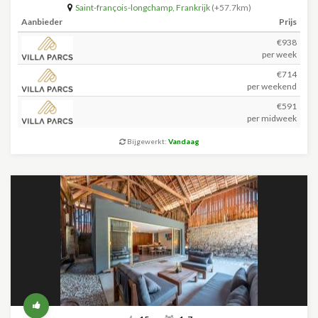
Saint-françois-longchamp
,
Frankrijk
(+57.7km)
Aanbieder
Prijs
€938
per week
€714
per weekend
€591
per midweek
Bijgewerkt:
Vandaag