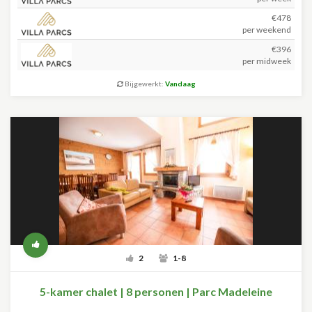
€478
per weekend
€396
per midweek
Bijgewerkt:
Vandaag
2
1-8
5-kamer chalet | 8 personen | Parc Madeleine