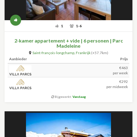
1
1-6
2-kamer appartement + vide | 6 personen | Parc
Madeleine
Saint-françois-longchamp
,
Frankrijk
(+57.7km)
Aanbieder
Prijs
€463
per week
€292
per midweek
Bijgewerkt:
Vandaag