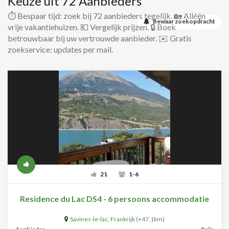
Keuze uit 72 Aanbieders
⏱️ Bespaar tijd: zoek bij 72 aanbieders tegelijk. 🏡 Alléén
Bewaar zoekopdracht
vrije vakantiehuizen. 💶 Vergelijk prijzen. 🔒 Boek
betrouwbaar bij uw vertrouwde aanbieder. ✉️ Gratis
zoekservice: updates per mail.
21
1-6
Residence du Lac DS4 - 6 persoons accommodatie
Savines-le-lac
,
Frankrijk
(+47.1km)