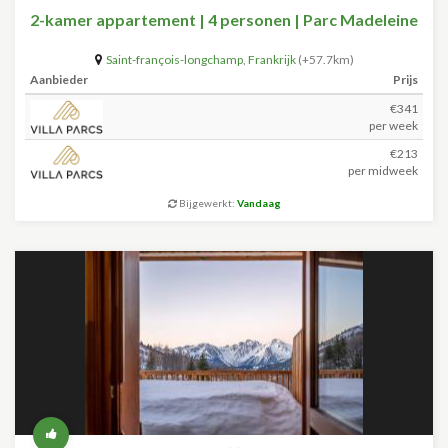
2-kamer appartement | 4 personen | Parc Madeleine
Saint-françois-longchamp
,
Frankrijk
(+57.7km)
Aanbieder
Prijs
€341
per week
€213
per midweek
Bijgewerkt:
Vandaag