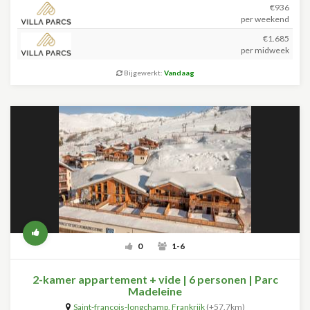
€936
per weekend
€1.685
per midweek
Bijgewerkt:
Vandaag
0
1-6
2-kamer appartement + vide | 6 personen | Parc
Madeleine
Saint-françois-longchamp
,
Frankrijk
(+57.7km)