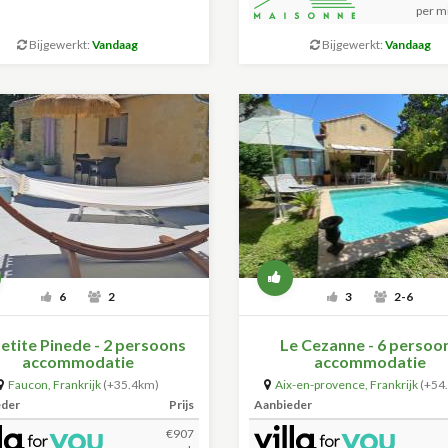
per m
Bijgewerkt:
Vandaag
Bijgewerkt:
Vandaag
6
2
3
2-6
etite Pinede - 2 persoons
Le Cezanne - 6 persoo
accommodatie
accommodatie
Faucon
,
Frankrijk
(+35.4km)
Aix-en-provence
,
Frankrijk
(+54
eder
Prijs
Aanbieder
€907