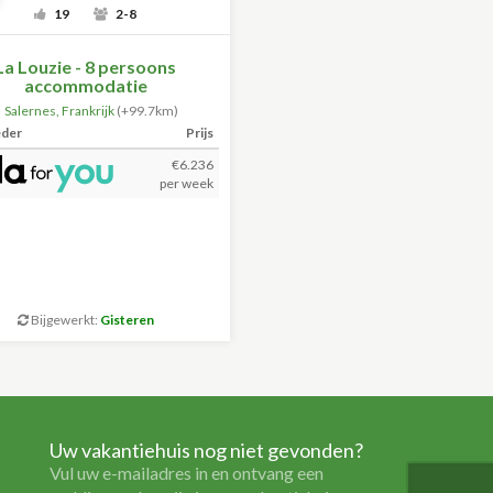
19
2-8
La Louzie - 8 persoons
accommodatie
Salernes
,
Frankrijk
(+99.7km)
eder
Prijs
€6.236
per week
Bijgewerkt:
Gisteren
Uw vakantiehuis nog niet gevonden?
Vul uw e-mailadres in en ontvang een