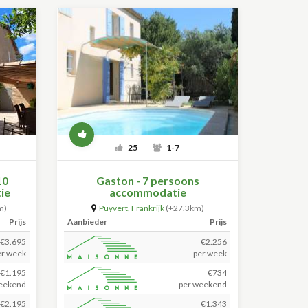
25
1-7
10
Gaston - 7 persoons
ie
accommodatie
m)
Puyvert
,
Frankrijk
(+27.3km)
Prijs
Aanbieder
Prijs
€3.695
€2.256
er week
per week
€1.195
€734
eekend
per weekend
€2.195
€1.343