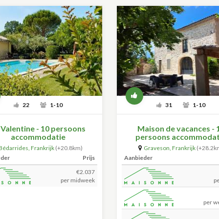
22
1-10
31
1-10
 Valentine - 10 persoons
Maison de vacances - 
accommodatie
persoons accommodat
Bédarrides
,
Frankrijk
(+20.8km)
Graveson
,
Frankrijk
(+28.2k
eder
Prijs
Aanbieder
€2.037
per midweek
p
per w