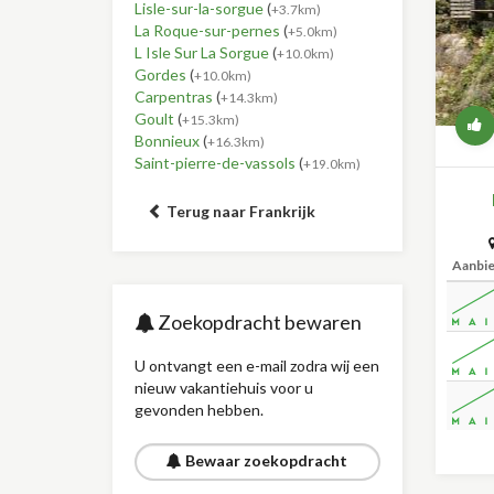
Lisle-sur-la-sorgue
(
+3.7km)
La Roque-sur-pernes
(
+5.0km)
L Isle Sur La Sorgue
(
+10.0km)
Gordes
(
+10.0km)
Carpentras
(
+14.3km)
Goult
(
+15.3km)
Bonnieux
(
+16.3km)
Saint-pierre-de-vassols
(
+19.0km)
Terug naar Frankrijk
Aanbi
Zoekopdracht bewaren
U ontvangt een e-mail zodra wij een
nieuw vakantiehuis voor u
gevonden hebben.
Bewaar zoekopdracht