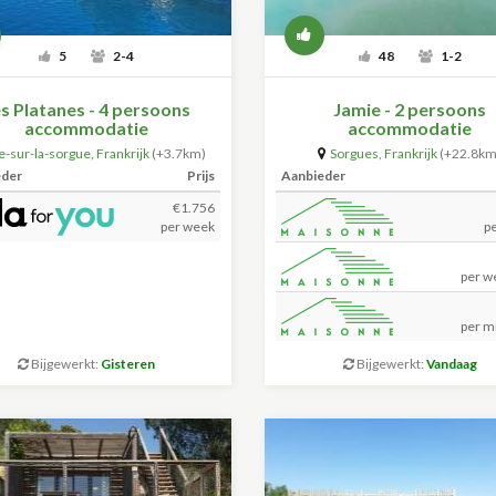
5
2-4
48
1-2
s Platanes - 4 persoons
Jamie - 2 persoons
accommodatie
accommodatie
le-sur-la-sorgue
,
Frankrijk
(+3.7km)
Sorgues
,
Frankrijk
(+22.8km
eder
Prijs
Aanbieder
€1.756
per week
p
per w
per m
Bijgewerkt:
Gisteren
Bijgewerkt:
Vandaag