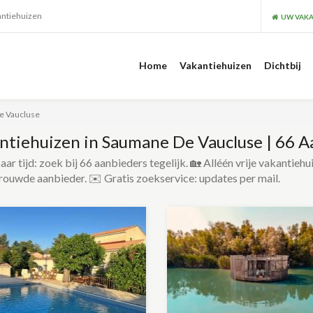
antiehuizen
UW VAKA
Home
Vakantiehuizen
Dichtbij
e Vaucluse
ntiehuizen in Saumane De Vaucluse | 66 A
ar tijd: zoek bij 66 aanbieders tegelijk. 🏡 Alléén vrije vakantiehu
rouwde aanbieder. ✉️ Gratis zoekservice: updates per mail.