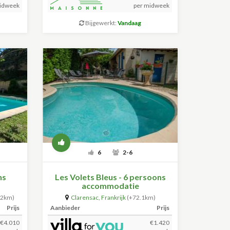
idweek
per midweek
Bijgewerkt:
Vandaag
6
2-6
ns
Les Volets Bleus - 6 persoons
accommodatie
.2km)
Clarensac
,
Frankrijk
(+72.1km)
Prijs
Aanbieder
Prijs
€4.010
€1.420