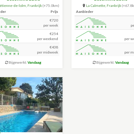
-étienne-de-lolm
,
Frankrijk
(+75.0km)
La Calmette
,
Frankrijk
(+67.8
eder
Prijs
Aanbieder
€720
per week
p
€254
per weekend
per w
€438
per midweek
per m
Bijgewerkt:
Vandaag
Bijgewerkt:
Vandaag