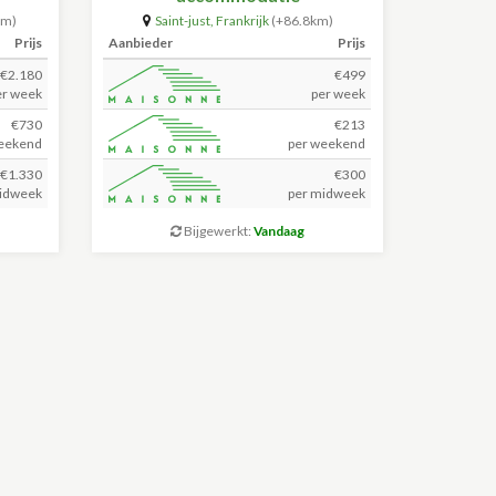
km)
Saint-just
,
Frankrijk
(+86.8km)
Prijs
Aanbieder
Prijs
€2.180
€499
er week
per week
€730
€213
eekend
per weekend
€1.330
€300
idweek
per midweek
Bijgewerkt:
Vandaag