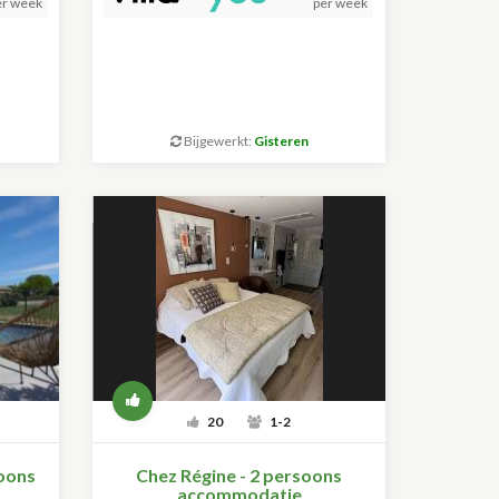
er week
per week
Bijgewerkt:
Gisteren
20
1-2
soons
Chez Régine - 2 persoons
accommodatie