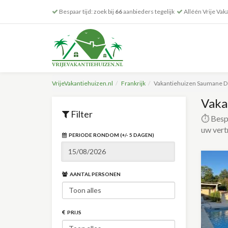
Bespaar tijd: zoek bij
66
aanbieders tegelijk
Alléén Vrije Vak
VrijeVakantiehuizen.nl
Frankrijk
Vakantiehuizen Saumane D
Vaka
Filter
⏱️ Bespa
uw vert
PERIODE RONDOM (+/- 5 DAGEN)
AANTAL PERSONEN
PRIJS