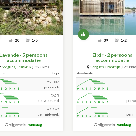
20
1-5
39
1-2
Lavande - 5 persoons
Elixir - 2 persoons
accommodatie
accommodatie
Sorgues
,
Frankrijk
(+22.8km)
Sorgues
,
Frankrijk
(+22.8km
eder
Prijs
Aanbieder
€2.007
per week
p
€625
per weekend
per w
€1.162
per midweek
per m
Bijgewerkt:
Vandaag
Bijgewerkt:
Vandaag