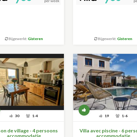
per week
p
Bijgewerkt:
Gisteren
Bijgewerkt:
Gisteren
30
1-4
19
1-6
on de village - 4 persoons
Villa avec piscine - 6 per
accommodatie
accommodatie