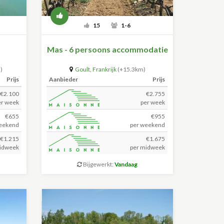
15
1-6
Mas - 6 persoons accommodatie
)
Goult
,
Frankrijk
(+15.3km)
Prijs
Aanbieder
Prijs
€2.100
€2.755
er week
per week
€655
€955
eekend
per weekend
€1.215
€1.675
idweek
per midweek
Bijgewerkt:
Vandaag