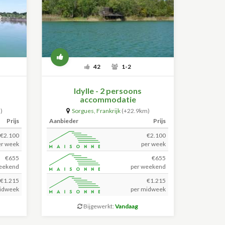
42
1-2
Idylle - 2 persoons
accommodatie
)
Sorgues
,
Frankrijk
(+22.9km)
Prijs
Aanbieder
Prijs
€2.100
€2.100
er week
per week
€655
€655
eekend
per weekend
€1.215
€1.215
idweek
per midweek
Bijgewerkt:
Vandaag