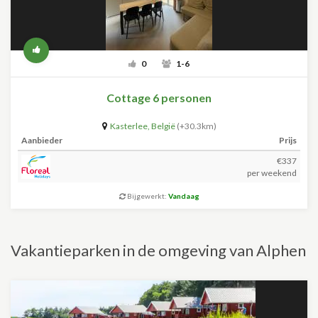
0
1-6
Cottage 6 personen
Kasterlee
,
België
(+30.3km)
Aanbieder
Prijs
€337
per weekend
Bijgewerkt:
Vandaag
Vakantieparken in de omgeving van Alphen