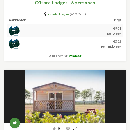
O'Hara Lodges - 6 personen
Ravels
,
België
(+10.2km)
Aanbieder
Prijs
€901
per week
€582
per midweek
Bijgewerkt:
Vandaag
0
1-4