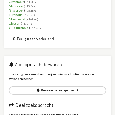
Ulvenhout
(
+11.8km)
Merksplas
(
+13.6km)
Rijsbergen
(
+15.1km)
Turnhout
(
+15.5km)
Moergestel
(
+16.8km)
Diessen
(
+17.3km)
Oud-turnhout
(
+17.6km)
Terug naar Nederland
Zoekopdracht bewaren
U ontvangt een e-mail zodra wij een nieuw vakantiehuis voor u
gevonden hebben.
Bewaar zoekopdracht
Deel zoekopdracht
Met één klik op de link worden alle filters ingevuld!