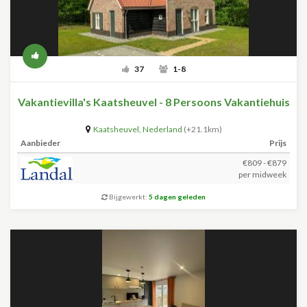
37
1-8
Vakantievilla's Kaatsheuvel - 8 Persoons Vakantiehuis
Kaatsheuvel
,
Nederland
(+21.1km)
Aanbieder
Prijs
€809 - €879
per midweek
Bijgewerkt:
5 dagen geleden