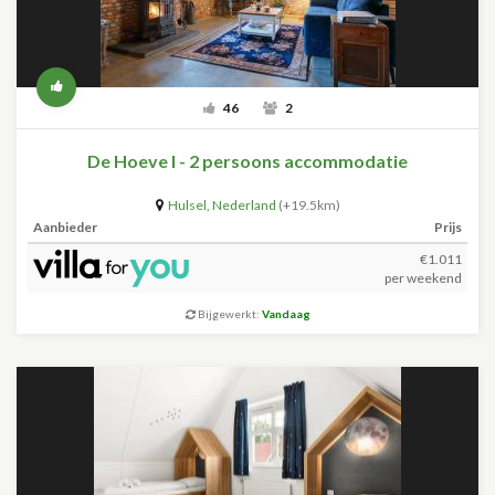
46
2
De Hoeve I - 2 persoons accommodatie
Hulsel
,
Nederland
(+19.5km)
Aanbieder
Prijs
€1.011
per weekend
Bijgewerkt:
Vandaag