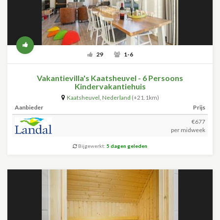
29
1-6
Vakantievilla's Kaatsheuvel - 6 Persoons
Kindervakantiehuis
Kaatsheuvel
,
Nederland
(+21.1km)
Aanbieder
Prijs
€677
per midweek
Bijgewerkt:
5 dagen geleden