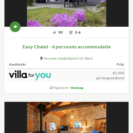
30
2-6
Easy Chalet - 6 persoons accommodatie
Vessem
,
Nederland
(+23.3km)
Aanbieder
Prijs
€2.030
per lang weekend
Bijgewerkt:
Vandaag