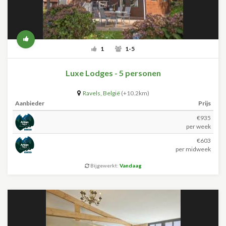
1
1-5
Luxe Lodges - 5 personen
Ravels
,
België
(+10.2km)
Aanbieder
Prijs
€935
per week
€603
per midweek
Bijgewerkt:
Vandaag