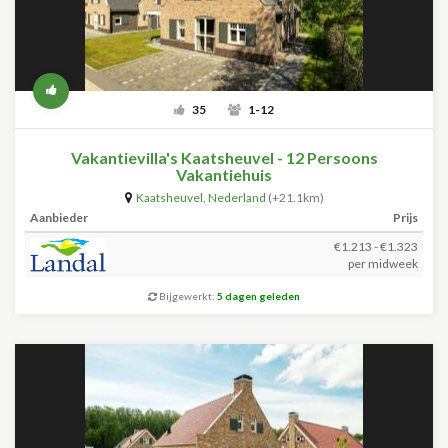
35
1-12
Vakantievilla's Kaatsheuvel - 12 Persoons
Vakantiehuis
Kaatsheuvel
,
Nederland
(+21.1km)
Aanbieder
Prijs
€1.213 - €1.323
per midweek
Bijgewerkt:
5 dagen geleden