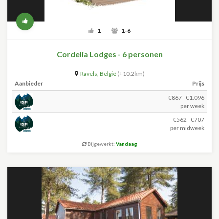
1
1-6
Cordelia Lodges - 6 personen
Ravels
,
België
(+10.2km)
Aanbieder
Prijs
€867 - €1.096
per week
€562 - €707
per midweek
Bijgewerkt:
Vandaag