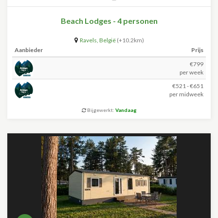
Beach Lodges - 4 personen
Ravels
,
België
(+10.2km)
Aanbieder
Prijs
€799
per week
€521 - €651
per midweek
Bijgewerkt:
Vandaag