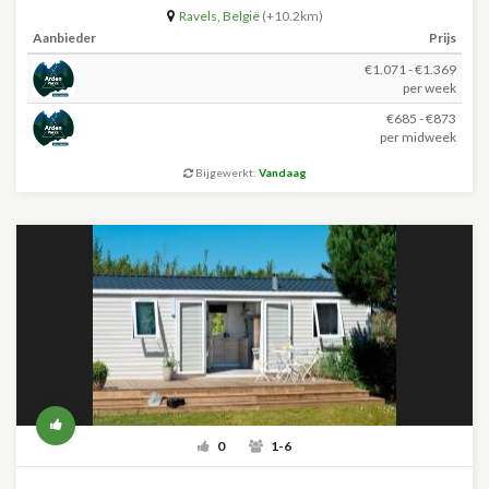
Ravels
,
België
(+10.2km)
Aanbieder
Prijs
€1.071 - €1.369
per week
€685 - €873
per midweek
Bijgewerkt:
Vandaag
0
1-6