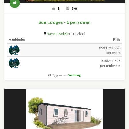
1
1-6
Sun Lodges - 6 personen
Ravels
,
België
(+10.2km)
Aanbieder
Prijs
€951 - €1.096
per week
€562 - €707
per midweek
Bijgewerkt:
Vandaag