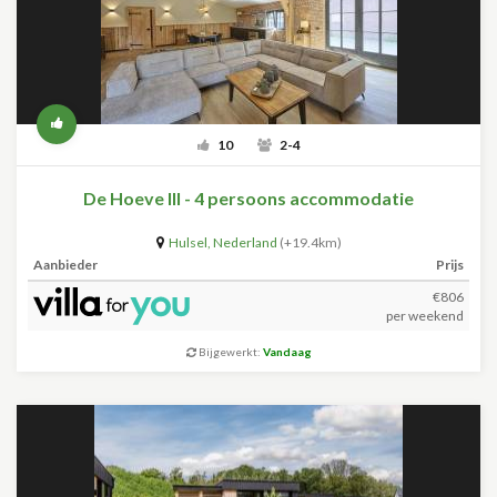
10
2-4
De Hoeve III - 4 persoons accommodatie
Hulsel
,
Nederland
(+19.4km)
Aanbieder
Prijs
€806
per weekend
Bijgewerkt:
Vandaag