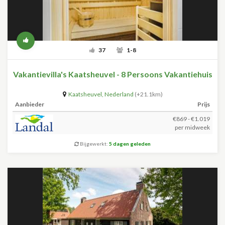
37
1-8
Vakantievilla's Kaatsheuvel - 8 Persoons Vakantiehuis
Kaatsheuvel
,
Nederland
(+21.1km)
Aanbieder
Prijs
€869 - €1.019
per midweek
Bijgewerkt:
5 dagen geleden