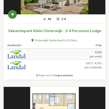
44
1-4
Vakantiepark Klein Oisterwijk - 2-4 Persoons Lodge
Oisterwijk
,
Nederland
(+20.5km)
Aanbieder
Prijs
€880
per week
€671 - €781
per midweek
Bijgewerkt:
5 dagen geleden