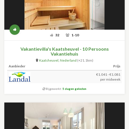
32
1-10
Vakantievilla's Kaatsheuvel - 10 Persoons
Vakantiehuis
Kaatsheuvel
,
Nederland
(+21.1km)
Aanbieder
Prijs
€1.041 - €1.081
per midweek
Bijgewerkt:
5 dagen geleden