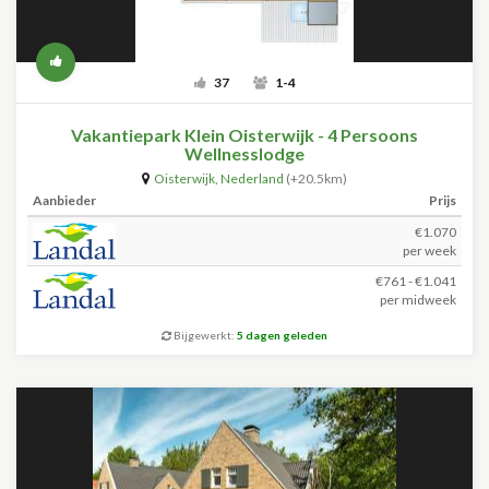
37
1-4
Vakantiepark Klein Oisterwijk - 4 Persoons
Wellnesslodge
Oisterwijk
,
Nederland
(+20.5km)
Aanbieder
Prijs
€1.070
per week
€761 - €1.041
per midweek
Bijgewerkt:
5 dagen geleden