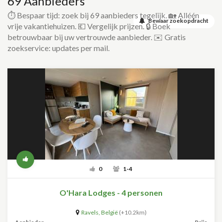
69 Aanbieders
⏱️ Bespaar tijd: zoek bij 69 aanbieders tegelijk. 🏡 Alléén
Bewaar zoekopdracht
vrije vakantiehuizen. 💶 Vergelijk prijzen. 🔒 Boek
betrouwbaar bij uw vertrouwde aanbieder. ✉️ Gratis
zoekservice: updates per mail.
0
1-4
O'Hara Lodges - 4 personen
Ravels
,
België
(+10.2km)