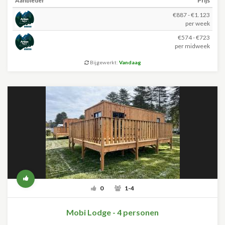
Aanbieder
Prijs
€887 - €1.123
per week
€574 - €723
per midweek
Bijgewerkt:
Vandaag
0
1-4
Mobi Lodge - 4 personen