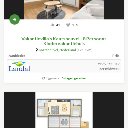
31
1-8
Vakantievilla's Kaatsheuvel - 8 Persoons
Kindervakantiehuis
Kaatsheuvel
,
Nederland
(+21.1km)
Aanbieder
Prijs
€869 - €1.019
per midweek
Bijgewerkt:
5 dagen geleden