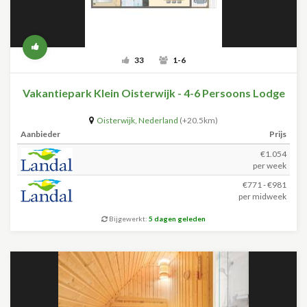
33
1-6
Vakantiepark Klein Oisterwijk - 4-6 Persoons Lodge
Oisterwijk
,
Nederland
(+20.5km)
Aanbieder
Prijs
€1.054
per week
€771 - €981
per midweek
Bijgewerkt:
5 dagen geleden