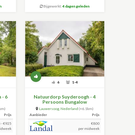
n
Bijgewerkt:
4 dagen geleden
6
1-4
 - 6
Natuurdorp Suyderoogh - 4
Persoons Bungalow
km)
Lauwersoog
,
Nederland
(+6.1km)
Prijs
Aanbieder
Prijs
 - €925
€800
idweek
per midweek