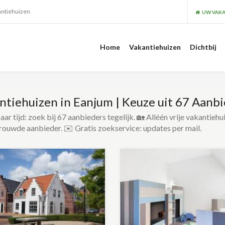
antiehuizen
UW VAKA
Home
Vakantiehuizen
Dichtbij
ntiehuizen in Eanjum | Keuze uit 67 Aanb
ar tijd: zoek bij 67 aanbieders tegelijk. 🏡 Alléén vrije vakantiehu
rouwde aanbieder. ✉️ Gratis zoekservice: updates per mail.