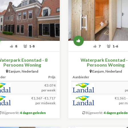
8
1-8
7
1-6
aterpark Esonstad - 8
Waterpark Esonstad -
Persoons Woning
Persoons Woning
Eanjum
,
Nederland
Eanjum
,
Nederland
eder
Prijs
Aanbieder
€3.074
per week
p
€1.367 - €1.717
€1.361 -
per midweek
per m
Bijgewerkt:
4 dagen geleden
Bijgewerkt:
4 dagen gelede