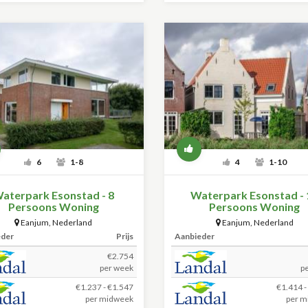
6
1-8
4
1-10
aterpark Esonstad - 8
Waterpark Esonstad - 
Persoons Woning
Persoons Woning
Eanjum
,
Nederland
Eanjum
,
Nederland
eder
Prijs
Aanbieder
€2.754
per week
p
€1.237 - €1.547
€1.414 -
per midweek
per m