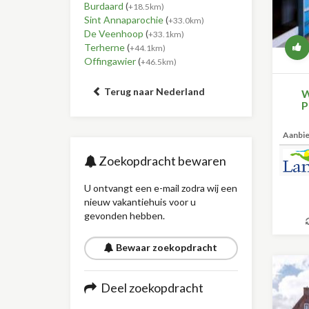
Burdaard
(
+18.5km)
Sint Annaparochie
(
+33.0km)
De Veenhoop
(
+33.1km)
Terherne
(
+44.1km)
Offingawier
(
+46.5km)
Terug naar Nederland
W
P
Aanbi
Zoekopdracht bewaren
U ontvangt een e-mail zodra wij een
nieuw vakantiehuis voor u
gevonden hebben.
Bewaar zoekopdracht
Deel zoekopdracht