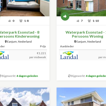
0
1-8
7
1-10
aterpark Esonstad - 8
Waterpark Esonstad - 
ersoons Kinderwoning
Persoons Woning
Eanjum
,
Nederland
Eanjum
,
Nederland
eder
Prijs
Aanbieder
€1.221
per midweek
per m
Bijgewerkt:
4 dagen geleden
Bijgewerkt:
4 dagen gelede