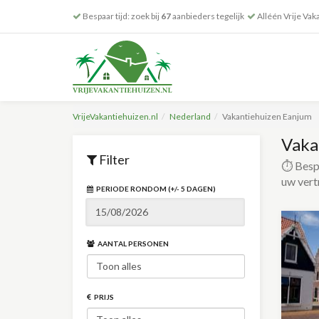
Bespaar tijd: zoek bij
67
aanbieders tegelijk
Alléén Vrije Vak
VrijeVakantiehuizen.nl
Nederland
Vakantiehuizen Eanjum
Vaka
Filter
⏱️ Bespa
uw vert
PERIODE RONDOM (+/- 5 DAGEN)
AANTAL PERSONEN
PRIJS