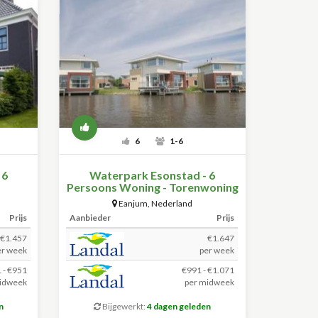
6
1-6
 6
Waterpark Esonstad - 6
Persoons Woning - Torenwoning
Eanjum
,
Nederland
Prijs
Aanbieder
Prijs
€1.457
€1.647
er week
per week
 - €951
€991 - €1.071
idweek
per midweek
n
Bijgewerkt:
4 dagen geleden