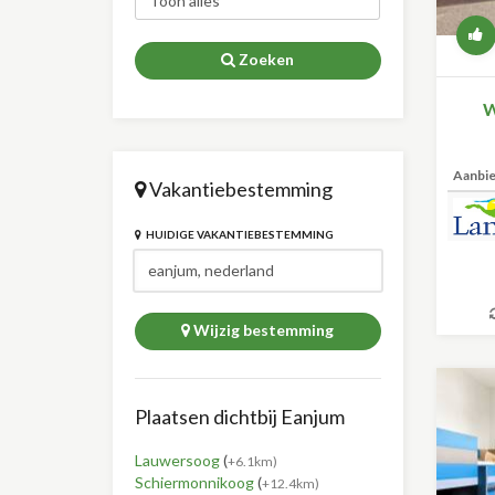
Zoeken
W
Aanbi
Vakantiebestemming
HUIDIGE VAKANTIEBESTEMMING
Wijzig bestemming
Plaatsen dichtbij Eanjum
Lauwersoog
(
+6.1km)
Schiermonnikoog
(
+12.4km)