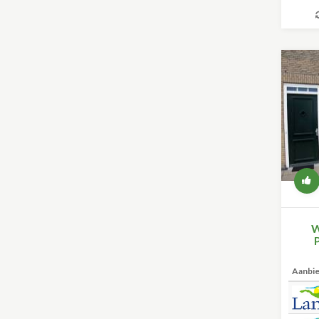
W
Aanbi