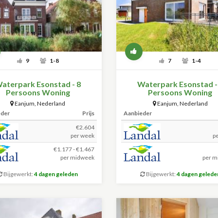
9
1-8
7
1-4
aterpark Esonstad - 8
Waterpark Esonstad -
Persoons Woning
Persoons Woning
Eanjum
,
Nederland
Eanjum
,
Nederland
eder
Prijs
Aanbieder
€2.604
per week
p
€1.177 - €1.467
per midweek
per m
Bijgewerkt:
4 dagen geleden
Bijgewerkt:
4 dagen gelede