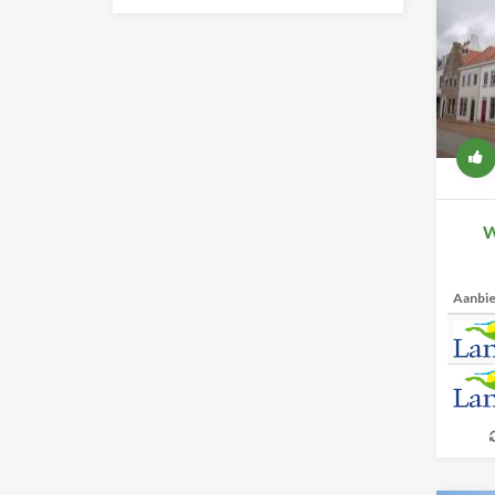
W
Aanbi