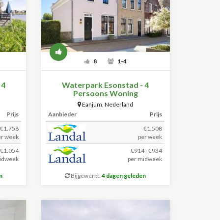
8
1-4
 4
Waterpark Esonstad - 4
Persoons Woning
Eanjum
,
Nederland
Prijs
Aanbieder
Prijs
€1.758
€1.508
er week
per week
€1.054
€914 - €934
idweek
per midweek
n
Bijgewerkt:
4 dagen geleden