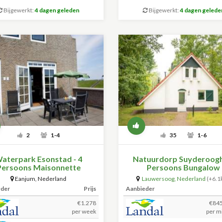
Bijgewerkt:
4 dagen geleden
Bijgewerkt:
4 dagen gelede
2
1-4
35
1-6
aterpark Esonstad - 4
Natuurdorp Suyderoogh
Persoons Maisonnette
Persoons Bungalow
Eanjum
,
Nederland
Lauwersoog
,
Nederland
(+6.1
eder
Prijs
Aanbieder
€1.278
€845
per week
per m