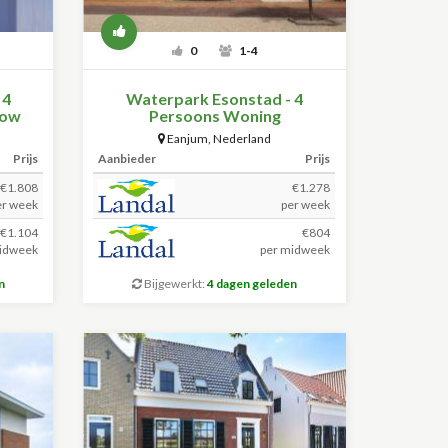
0
1-4
 4
Waterpark Esonstad - 4
low
Persoons Woning
Eanjum
,
Nederland
Prijs
Aanbieder
Prijs
€1.808
€1.278
er week
per week
 €1.104
€804
idweek
per midweek
n
Bijgewerkt:
4 dagen geleden