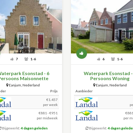
7
1-6
6
1-6
aterpark Esonstad - 6
Waterpark Esonstad -
Persoons Maisonnette
Persoons Woning
Eanjum
,
Nederland
Eanjum
,
Nederland
eder
Prijs
Aanbieder
€1.457
per week
p
€881 - €951
€881
per midweek
per m
Bijgewerkt:
4 dagen geleden
Bijgewerkt:
4 dagen gelede