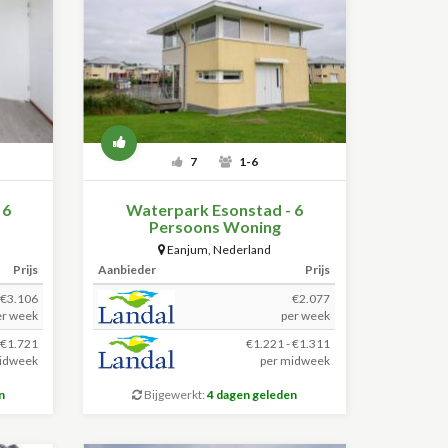
7
1-6
 6
Waterpark Esonstad - 6
Persoons Woning
Eanjum
,
Nederland
Prijs
Aanbieder
Prijs
€3.106
€2.077
er week
per week
 €1.721
€1.221 - €1.311
idweek
per midweek
n
Bijgewerkt:
4 dagen geleden