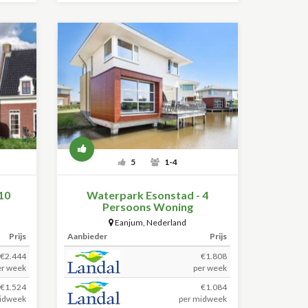
5
1-4
10
Waterpark Esonstad - 4
Persoons Woning
Eanjum
,
Nederland
Prijs
Aanbieder
Prijs
€2.444
€1.808
er week
per week
 €1.524
€1.084
idweek
per midweek