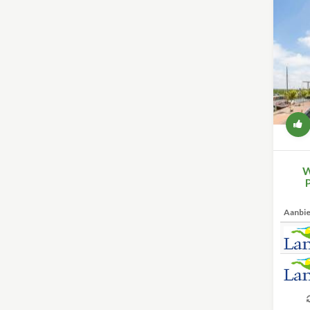
W
Aanbi