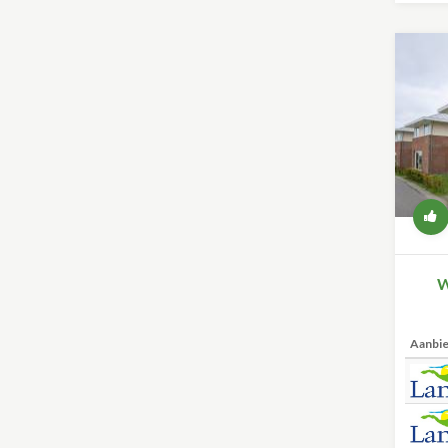
W
Aanbi