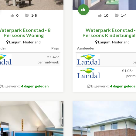
0
1-8
10
1-4
aterpark Esonstad - 8
Waterpark Esonstad -
Persoons Woning
Persoons Kinderbunga
Eanjum
,
Nederland
Eanjum
,
Nederland
eder
Prijs
Aanbieder
€1.427
per midweek
p
€1.084 -
per m
Bijgewerkt:
4 dagen geleden
Bijgewerkt:
4 dagen gelede