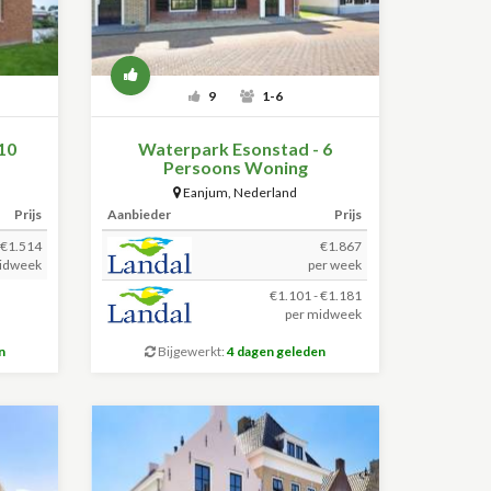
9
1-6
10
Waterpark Esonstad - 6
Persoons Woning
Eanjum
,
Nederland
Prijs
Aanbieder
Prijs
€1.514
€1.867
idweek
per week
€1.101 - €1.181
per midweek
n
Bijgewerkt:
4 dagen geleden