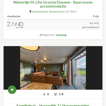
Waterlijn 01 | De Groote Duynen - 8 persoons
accommodatie
Kamperland
,
Nederland
(+13.7km)
Aanbieder
Prijs
€1.476
per weekend
Bijgewerkt:
Vandaag
0
1-8
Familiehuis - Vroondijk 2 | Vrouwenpolder