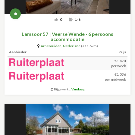
0
1-6
Lamsoor 57 | Veerse Wende - 6 persoons
accommodatie
Arnemuiden
,
Nederland
(+11.6km)
Aanbieder
Prijs
€1.474
per week
€1.036
per midweek
Bijgewerkt:
Vandaag