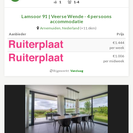
1
1-4
Lamsoor 91 | Veerse Wende - 4 persoons
accommodatie
Arnemuiden
,
Nederland
(+11.6km)
Aanbieder
Prijs
€1.444
per week
€1.006
per midweek
Bijgewerkt:
Vandaag