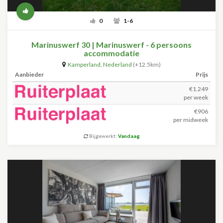
0
1-6
Marinuswerf 30 | Marinuswerf - 6 persoons
accommodatie
Kamperland
,
Nederland
(+12.5km)
Aanbieder
Prijs
€1.249
per week
€906
per midweek
Bijgewerkt:
Vandaag