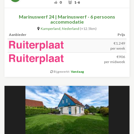
0
1-6
Marinuswerf 24 | Marinuswerf - 6 persoons
accommodatie
Kamperland
,
Nederland
(+12.5km)
Aanbieder
Prijs
€1.249
per week
€906
per midweek
Bijgewerkt:
Vandaag