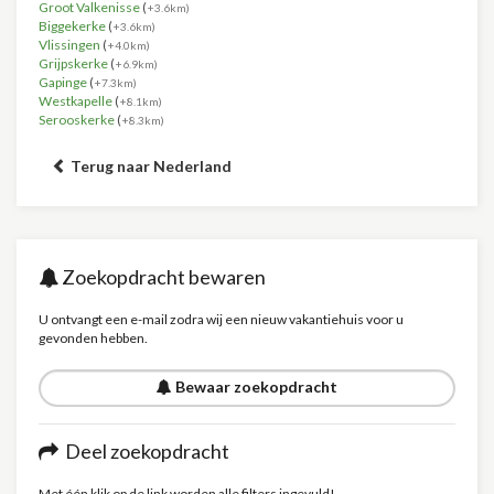
Groot Valkenisse
(
+3.6km)
Biggekerke
(
+3.6km)
Vlissingen
(
+4.0km)
Grijpskerke
(
+6.9km)
Gapinge
(
+7.3km)
Westkapelle
(
+8.1km)
Serooskerke
(
+8.3km)
Terug naar Nederland
Zoekopdracht bewaren
U ontvangt een e-mail zodra wij een nieuw vakantiehuis voor u
gevonden hebben.
Bewaar zoekopdracht
Deel zoekopdracht
Met één klik op de link worden alle filters ingevuld!