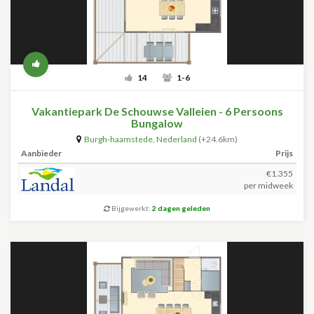
14
1-6
Vakantiepark De Schouwse Valleien - 6 Persoons
Bungalow
Burgh-haamstede
,
Nederland
(+24.6km)
Aanbieder
Prijs
€1.355
per midweek
Bijgewerkt:
2 dagen geleden