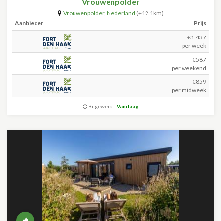
Vrouwenpolder
Vrouwenpolder
,
Nederland
(+12.1km)
Aanbieder
Prijs
€1.437
per week
€587
per weekend
€859
per midweek
Bijgewerkt:
Vandaag