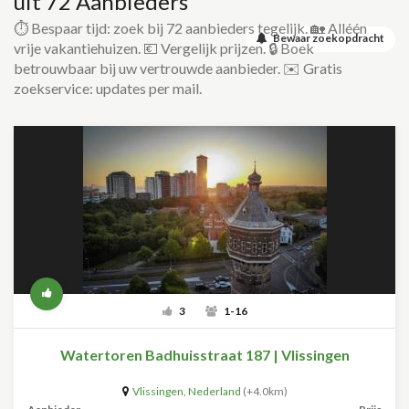
uit 72 Aanbieders
⏱️ Bespaar tijd: zoek bij 72 aanbieders tegelijk. 🏡 Alléén
Bewaar zoekopdracht
vrije vakantiehuizen. 💶 Vergelijk prijzen. 🔒 Boek
betrouwbaar bij uw vertrouwde aanbieder. ✉️ Gratis
zoekservice: updates per mail.
3
1-16
Watertoren Badhuisstraat 187 | Vlissingen
Vlissingen
,
Nederland
(+4.0km)