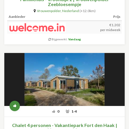
Zeebloesempje
Vrouwenpolder
,
Nederland
(+12.0km)
Aanbieder
Prijs
€1.202
per midweek
Bijgewerkt:
Vandaag
0
1-4
Chalet 4 personen - Vakantiepark Fort den Haak |