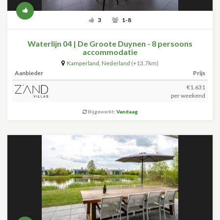
3
1-8
Waterlijn 04 | De Groote Duynen - 8 persoons
accommodatie
Kamperland
,
Nederland
(+13.7km)
Aanbieder
Prijs
€1.631
per weekend
Bijgewerkt:
Vandaag