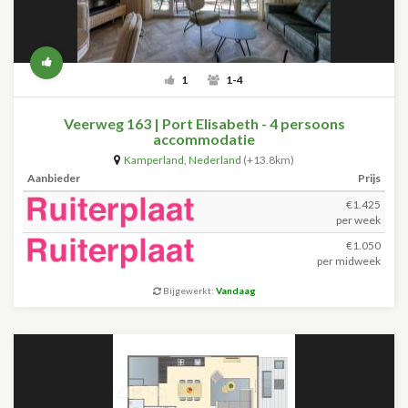
1
1-4
Veerweg 163 | Port Elisabeth - 4 persoons
accommodatie
Kamperland
,
Nederland
(+13.8km)
Aanbieder
Prijs
€1.425
per week
€1.050
per midweek
Bijgewerkt:
Vandaag