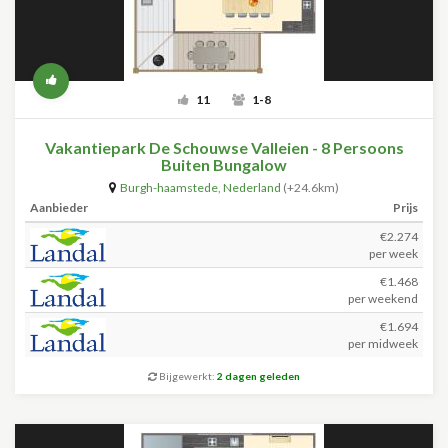
11
1-8
Vakantiepark De Schouwse Valleien - 8 Persoons
Buiten Bungalow
Burgh-haamstede
,
Nederland
(+24.6km)
Aanbieder
Prijs
€2.274
per week
€1.468
per weekend
€1.694
per midweek
Bijgewerkt:
2 dagen geleden