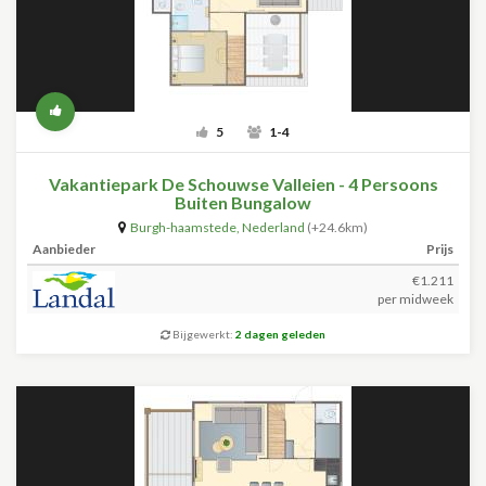
5
1-4
Vakantiepark De Schouwse Valleien - 4 Persoons
Buiten Bungalow
Burgh-haamstede
,
Nederland
(+24.6km)
Aanbieder
Prijs
€1.211
per midweek
Bijgewerkt:
2 dagen geleden