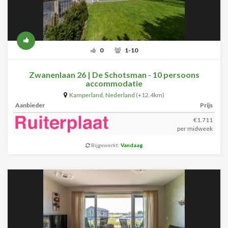
0
1-10
Zwanenlaan 26 | De Schotsman - 10 persoons
accommodatie
Kamperland
,
Nederland
(+12.4km)
Aanbieder
Prijs
€1.711
per midweek
Bijgewerkt:
Vandaag