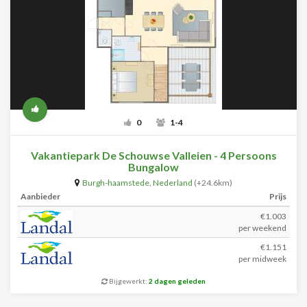
0
1-4
Vakantiepark De Schouwse Valleien - 4 Persoons
Bungalow
Burgh-haamstede
,
Nederland
(+24.6km)
Aanbieder
Prijs
€1.003
per weekend
€1.151
per midweek
Bijgewerkt:
2 dagen geleden