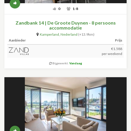
0
1-8
Zandbank 14 | De Groote Duynen - 8 persoons
accommodatie
Kamperland
,
Nederland
(+13.9km)
Aanbieder
Prijs
€1.588
per weekend
Bijgewerkt:
Vandaag