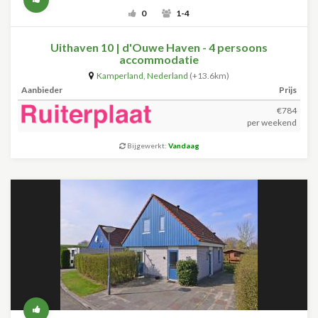
0
1-4
Uithaven 10 | d'Ouwe Haven - 4 persoons
accommodatie
Kamperland
,
Nederland
(+13.6km)
Aanbieder
Prijs
€784
per weekend
Bijgewerkt:
Vandaag