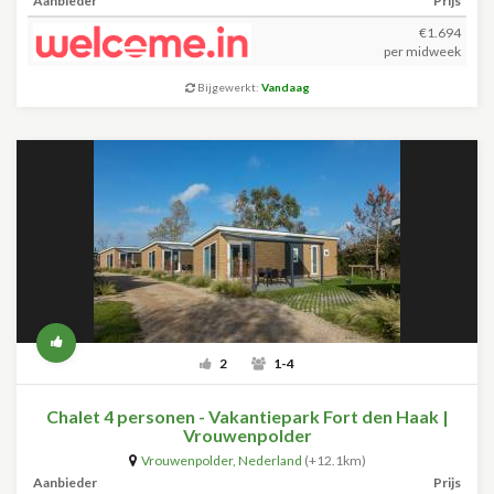
Aanbieder
Prijs
€1.694
per midweek
Bijgewerkt:
Vandaag
2
1-4
Chalet 4 personen - Vakantiepark Fort den Haak |
Vrouwenpolder
Vrouwenpolder
,
Nederland
(+12.1km)
Aanbieder
Prijs