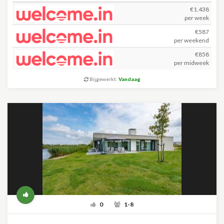
€1.438
per week
€587
per weekend
€858
per midweek
Bijgewerkt:
Vandaag
0
1-8