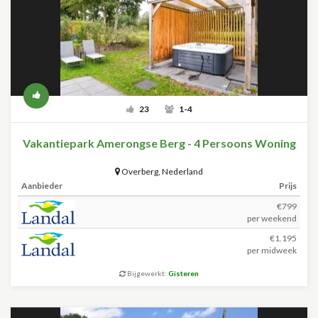
23
1-4
Vakantiepark Amerongse Berg - 4 Persoons Woning
Overberg
,
Nederland
Aanbieder
Prijs
€799
per weekend
€1.195
per midweek
Bijgewerkt:
Gisteren