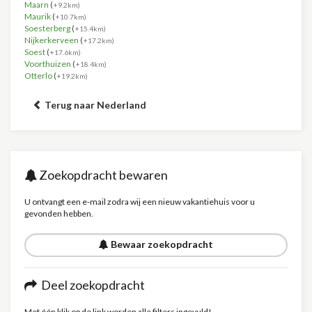
Maarn
(
+9.2km)
Maurik
(
+10.7km)
Soesterberg
(
+15.4km)
Nijkerkerveen
(
+17.2km)
Soest
(
+17.6km)
Voorthuizen
(
+18.4km)
Otterlo
(
+19.2km)
Terug naar Nederland
Zoekopdracht bewaren
U ontvangt een e-mail zodra wij een nieuw vakantiehuis voor u
gevonden hebben.
Bewaar zoekopdracht
Deel zoekopdracht
Met één klik op de link worden alle filters ingevuld!