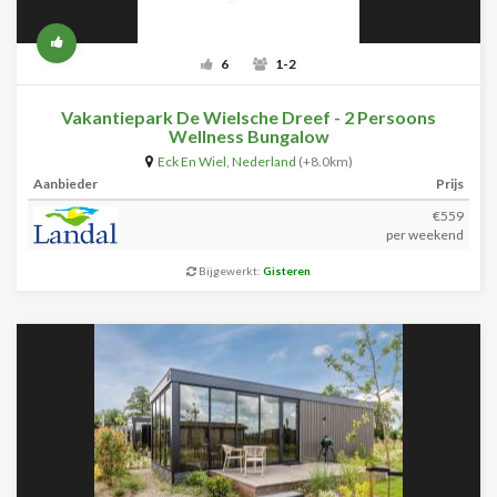
6
1-2
Vakantiepark De Wielsche Dreef - 2 Persoons
Wellness Bungalow
Eck En Wiel
,
Nederland
(+8.0km)
Aanbieder
Prijs
€559
per weekend
Bijgewerkt:
Gisteren