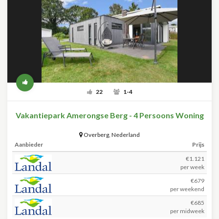
22
1-4
Vakantiepark Amerongse Berg - 4 Persoons Woning
Overberg
,
Nederland
Aanbieder
Prijs
€1.121
per week
€679
per weekend
€685
per midweek