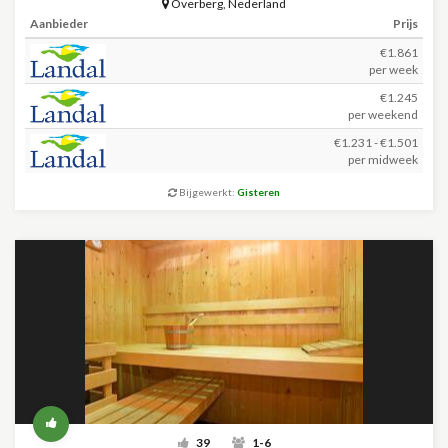
Overberg
,
Nederland
Aanbieder
Prijs
€1.861
per week
€1.245
per weekend
€1.231 - €1.501
per midweek
Bijgewerkt:
Gisteren
39
1-6