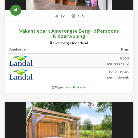
17
1-6
Vakantiepark Amerongse Berg - 6 Persoons
Kinderwoning
Overberg
,
Nederland
Aanbieder
Prijs
€660
per weekend
€685 - €845
per midweek
Bijgewerkt:
Gisteren