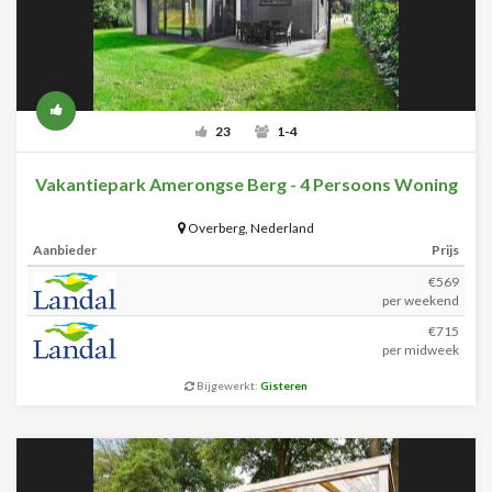
23
1-4
Vakantiepark Amerongse Berg - 4 Persoons Woning
Overberg
,
Nederland
Aanbieder
Prijs
€569
per weekend
€715
per midweek
Bijgewerkt:
Gisteren