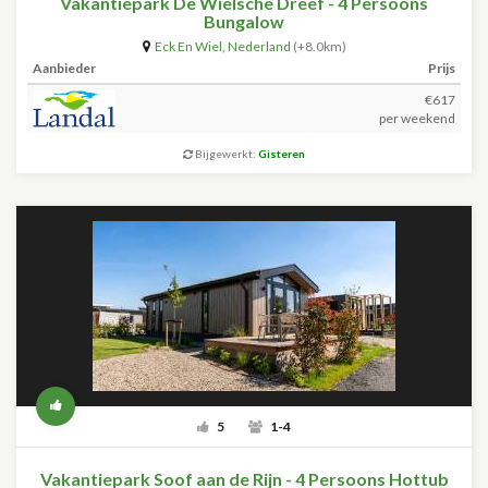
Vakantiepark De Wielsche Dreef - 4 Persoons
Bungalow
Eck En Wiel
,
Nederland
(+8.0km)
Aanbieder
Prijs
€617
per weekend
Bijgewerkt:
Gisteren
5
1-4
Vakantiepark Soof aan de Rijn - 4 Persoons Hottub