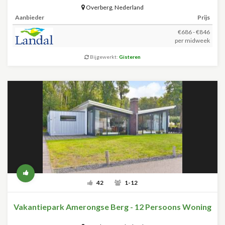
Overberg
,
Nederland
Aanbieder
Prijs
€686 - €846
per midweek
Bijgewerkt:
Gisteren
42
1-12
Vakantiepark Amerongse Berg - 12 Persoons Woning