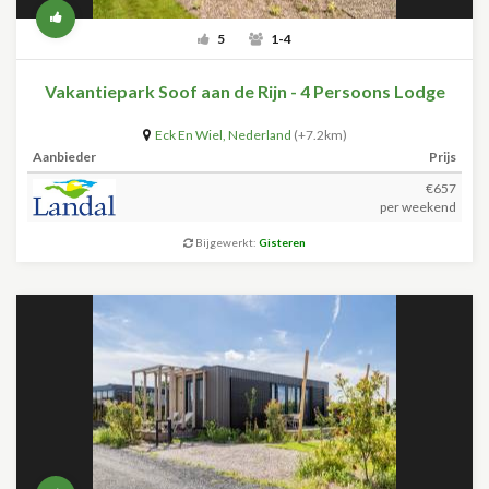
5
1-4
Vakantiepark Soof aan de Rijn - 4 Persoons Lodge
Eck En Wiel
,
Nederland
(+7.2km)
Aanbieder
Prijs
€657
per weekend
Bijgewerkt:
Gisteren