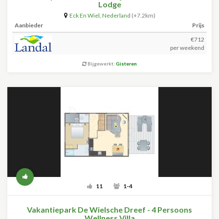
Lodge
Eck En Wiel
,
Nederland
(+7.2km)
Aanbieder
Prijs
€712
per weekend
Bijgewerkt:
Gisteren
11
1-4
Vakantiepark De Wielsche Dreef - 4 Persoons
Wellness Villa