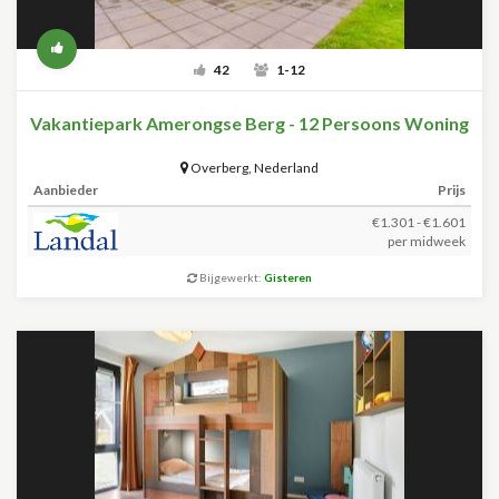
42
1-12
Vakantiepark Amerongse Berg - 12 Persoons Woning
Overberg
,
Nederland
Aanbieder
Prijs
€1.301 - €1.601
per midweek
Bijgewerkt:
Gisteren