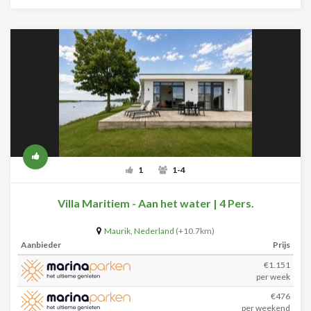
1
1-4
Villa Maritiem - Aan het water | 4 Pers.
Maurik
,
Nederland
(+10.7km)
Aanbieder
Prijs
€1.151
per week
€476
per weekend