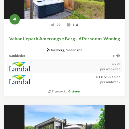
22
1-6
Vakantiepark Amerongse Berg - 6 Persoons Woning
Overberg
,
Nederland
Aanbieder
Prijs
€973
per weekend
€1.076 - €1.366
per midweek
Bijgewerkt:
Gisteren