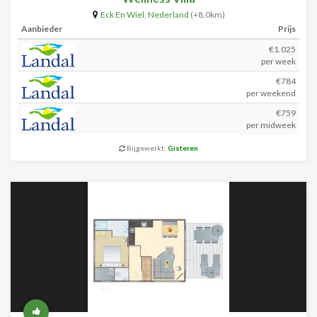
Eck En Wiel
,
Nederland
(+8.0km)
Aanbieder
Prijs
€1.025
per week
€784
per weekend
€759
per midweek
Bijgewerkt:
Gisteren