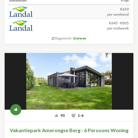
Aanbieder
Prijs
€639
per weekend
€645 - €805
per midweek
Bijgewerkt:
Gisteren
93
1-6
Vakantiepark Amerongse Berg - 6 Persoons Woning