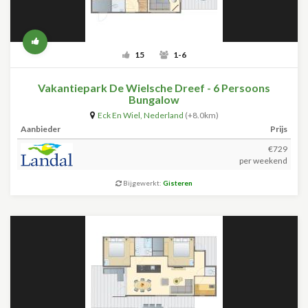
15
1-6
Vakantiepark De Wielsche Dreef - 6 Persoons
Bungalow
Eck En Wiel
,
Nederland
(+8.0km)
Aanbieder
Prijs
€729
per weekend
Bijgewerkt:
Gisteren