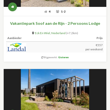
4
1-2
Vakantiepark Soof aan de Rijn - 2 Persoons Lodge
Eck En Wiel
,
Nederland
(+7.2km)
Aanbieder
Prijs
€557
per weekend
Bijgewerkt:
Gisteren