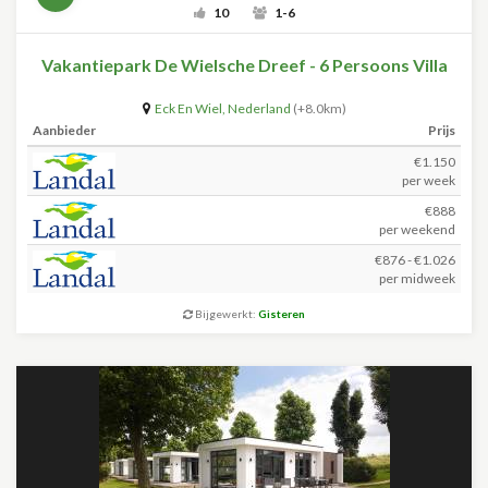
10
1-6
Vakantiepark De Wielsche Dreef - 6 Persoons Villa
Eck En Wiel
,
Nederland
(+8.0km)
Aanbieder
Prijs
€1.150
per week
€888
per weekend
€876 - €1.026
per midweek
Bijgewerkt:
Gisteren