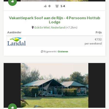
0
1-4
Vakantiepark Soof aan de Rijn - 4 Persoons Hottub
Lodge
Eck En Wiel
,
Nederland
(+7.2km)
Aanbieder
Prijs
€732
per weekend
Bijgewerkt:
Gisteren