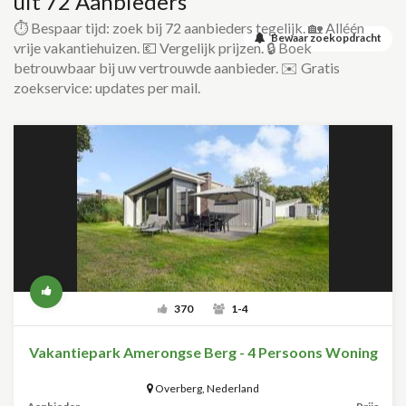
uit 72 Aanbieders
⏱️ Bespaar tijd: zoek bij 72 aanbieders tegelijk. 🏡 Alléén
Bewaar zoekopdracht
vrije vakantiehuizen. 💶 Vergelijk prijzen. 🔒 Boek
betrouwbaar bij uw vertrouwde aanbieder. ✉️ Gratis
zoekservice: updates per mail.
370
1-4
Vakantiepark Amerongse Berg - 4 Persoons Woning
Overberg
,
Nederland