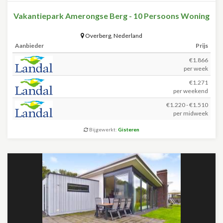
Vakantiepark Amerongse Berg - 10 Persoons Woning
Overberg
,
Nederland
Aanbieder
Prijs
€1.866
per week
€1.271
per weekend
€1.220 - €1.510
per midweek
Bijgewerkt:
Gisteren