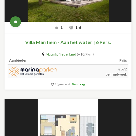
1
1-6
Villa Maritiem - Aan het water | 6 Pers.
Maurik
,
Nederland
(+10.7km)
Aanbieder
Prijs
€872
per midweek
Bijgewerkt:
Vandaag