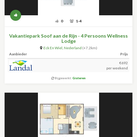
0
1-4
Vakantiepark Soof aan de Rijn - 4 Persoons Wellness
Lodge
Eck En Wiel
,
Nederland
(+7.2km)
Aanbieder
Prijs
€692
per weekend
Bijgewerkt:
Gisteren