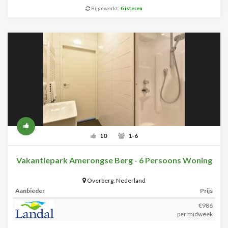
Bijgewerkt:
Gisteren
10
1-6
Vakantiepark Amerongse Berg - 6 Persoons Woning
Overberg
,
Nederland
Aanbieder
Prijs
€986
per midweek