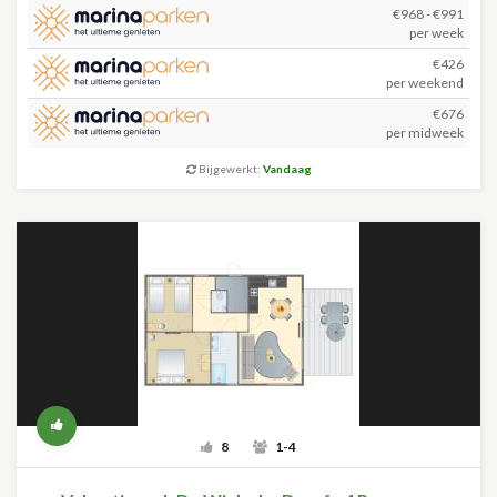
€968 - €991
per week
€426
per weekend
€676
per midweek
Bijgewerkt:
Vandaag
8
1-4