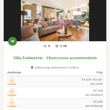
4
1-18
Villa Zuidwester - 18 persoons accommodatie
Callantsoog
,
Nederland
(+14.0km)
Aanbieder
Prijs
€3.630 - €3.667
per week
€2.144
per weekend
€2.028
per midweek