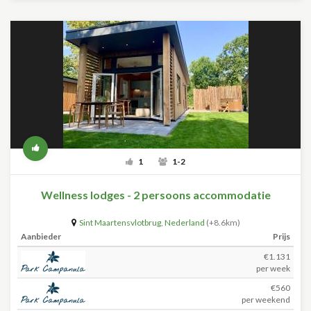
1
1-2
Wellness lodges - 2 persoons accommodatie
Sint Maartensvlotbrug
,
Nederland
(+8.6km)
Aanbieder
Prijs
€1.131
per week
€560
per weekend