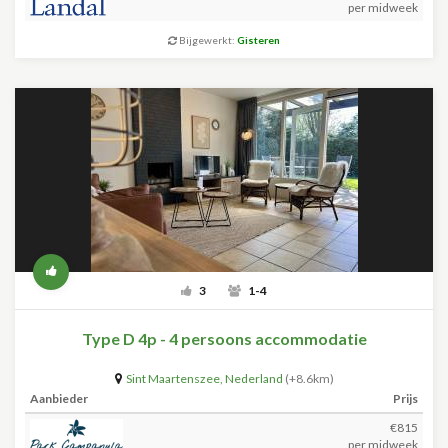
per midweek
Bijgewerkt:
Gisteren
3
1-4
Type D 4p - 4 persoons accommodatie
Sint Maartenszee
,
Nederland
(+8.6km)
Aanbieder
Prijs
€815
per midweek