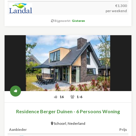
€1.300
per weekend
Bijgewerkt:
Gisteren
16
1-6
Residence Berger Duinen - 6 Persoons Woning
Schoorl
,
Nederland
Aanbieder
Prijs