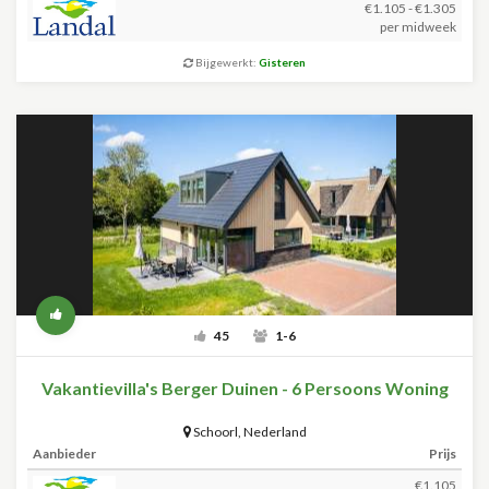
€1.105 - €1.305
per midweek
Bijgewerkt:
Gisteren
45
1-6
Vakantievilla's Berger Duinen - 6 Persoons Woning
Schoorl
,
Nederland
Aanbieder
Prijs
€1.105