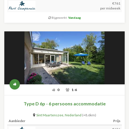
€761
per midweek
Bijgewerkt:
Vandaag
0
1-6
Type D 6p - 6 persoons accommodatie
Sint Maartenszee
,
Nederland
(+8.6km)
Aanbieder
Prijs