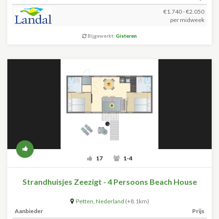
€1.740 - €2.050
per midweek
Bijgewerkt:
Gisteren
17
1-4
Strandhuisjes Zeezigt - 4 Persoons Beach House
Petten
,
Nederland
(+8.1km)
Aanbieder
Prijs