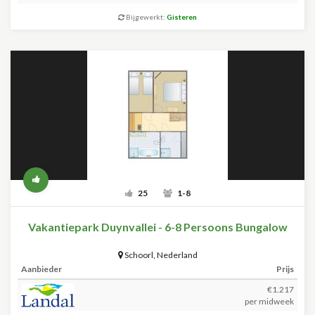
Bijgewerkt:
Gisteren
25
1-8
Vakantiepark Duynvallei - 6-8 Persoons Bungalow
Schoorl
,
Nederland
Aanbieder
Prijs
€1.217
per midweek