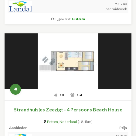
€1.740
per midweek
Bijgewerkt:
Gisteren
10
1-4
Strandhuisjes Zeezigt - 4 Persoons Beach House
Petten
,
Nederland
(+8.1km)
Aanbieder
Prijs