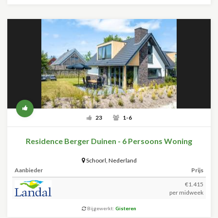
23
1-6
Residence Berger Duinen - 6 Persoons Woning
Schoorl
,
Nederland
Aanbieder
Prijs
€1.415
per midweek
Bijgewerkt:
Gisteren