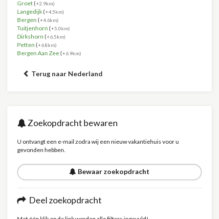
Groet
(
+2.9km)
Langedijk
(
+4.5km)
Bergen
(
+4.6km)
Tuitjenhorn
(
+5.0km)
Dirkshorn
(
+6.5km)
Petten
(
+6.8km)
Bergen Aan Zee
(
+6.9km)
Terug naar Nederland
Zoekopdracht bewaren
U ontvangt een e-mail zodra wij een nieuw vakantiehuis voor u
gevonden hebben.
Bewaar zoekopdracht
Deel zoekopdracht
Met één klik op de link worden alle filters ingevuld!