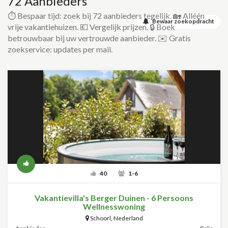
72 Aanbieders
⏱️ Bespaar tijd: zoek bij 72 aanbieders tegelijk. 🏡 Alléén
Bewaar zoekopdracht
vrije vakantiehuizen. 💶 Vergelijk prijzen. 🔒 Boek
betrouwbaar bij uw vertrouwde aanbieder. ✉️ Gratis
zoekservice: updates per mail.
40
1-6
Vakantievilla's Berger Duinen - 6 Persoons
Wellnesswoning
Schoorl
,
Nederland