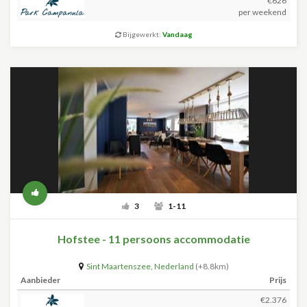
€626
per weekend
Bijgewerkt:
Vandaag
3
1-11
Hofstee - 11 persoons accommodatie
Sint Maartenszee
,
Nederland
(+8.8km)
Aanbieder
Prijs
€2.376