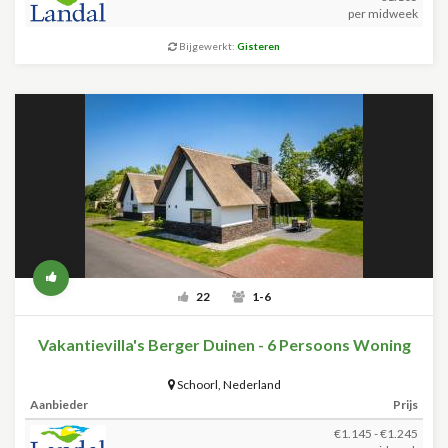
per midweek
Bijgewerkt:
Gisteren
22
1-6
Vakantievilla's Berger Duinen - 6 Persoons Woning
Schoorl
,
Nederland
Aanbieder
Prijs
€1.145 - €1.245