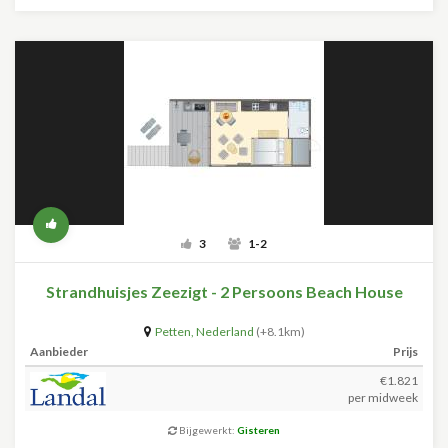
3
1-2
Strandhuisjes Zeezigt - 2 Persoons Beach House
Petten
,
Nederland
(+8.1km)
Aanbieder
Prijs
€1.821
per midweek
Bijgewerkt:
Gisteren