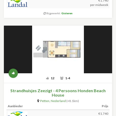
€1.740
per midweek
Bijgewerkt:
Gisteren
12
1-4
Strandhuisjes Zeezigt - 4 Persoons Honden Beach
House
Petten
,
Nederland
(+8.1km)
Aanbieder
Prijs
€1.740