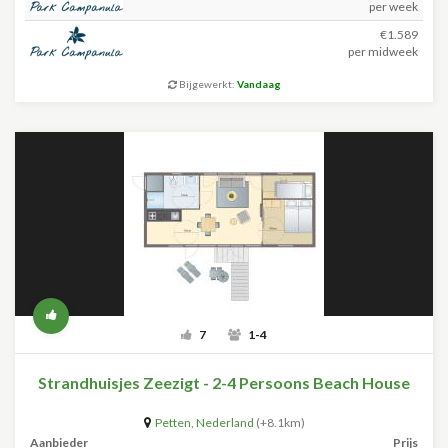
per week
€1.589
per midweek
Bijgewerkt:
Vandaag
7
1-4
Strandhuisjes Zeezigt - 2-4 Persoons Beach House
Petten
,
Nederland
(+8.1km)
Aanbieder
Prijs