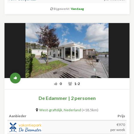
Bijgewerkt:
Vandaag
0
1-2
De Edammer | 2 personen
West-graftdijk
,
Nederland
(+18.5km)
Aanbieder
Prijs
€970
per week