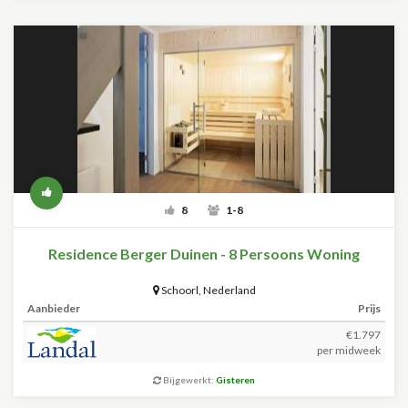
8
1-8
Residence Berger Duinen - 8 Persoons Woning
Schoorl
,
Nederland
Aanbieder
Prijs
€1.797
per midweek
Bijgewerkt:
Gisteren