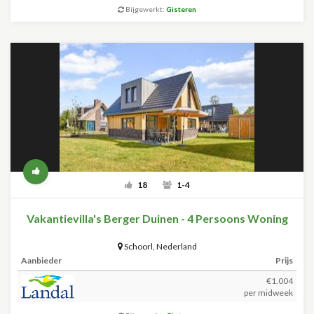
Bijgewerkt:
Gisteren
18
1-4
Vakantievilla's Berger Duinen - 4 Persoons Woning
Schoorl
,
Nederland
Aanbieder
Prijs
€1.004
per midweek