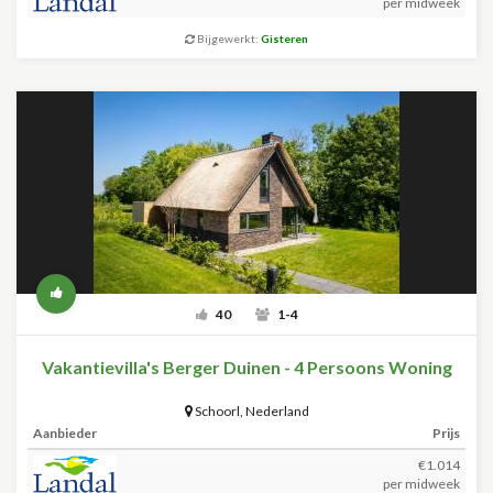
per midweek
Bijgewerkt:
Gisteren
40
1-4
Vakantievilla's Berger Duinen - 4 Persoons Woning
Schoorl
,
Nederland
Aanbieder
Prijs
€1.014
per midweek