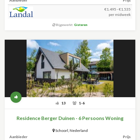
Aanbieder
Prijs
€1.495 - €1.535
per midweek
Bijgewerkt:
Gisteren
13
1-6
Residence Berger Duinen - 6 Persoons Woning
Schoorl
,
Nederland
Aanbieder
Prijs