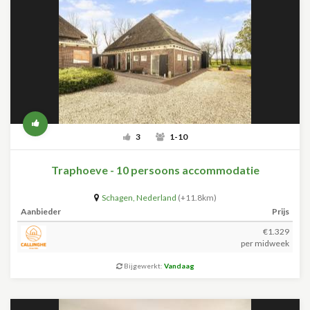
3
1-10
Traphoeve - 10 persoons accommodatie
Schagen
,
Nederland
(+11.8km)
Aanbieder
Prijs
€1.329
per midweek
Bijgewerkt:
Vandaag