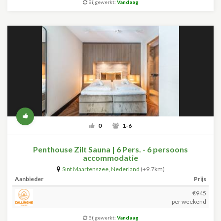
Bijgewerkt:
Vandaag
0
1-6
Penthouse Zilt Sauna | 6 Pers. - 6 persoons
accommodatie
Sint Maartenszee
,
Nederland
(+9.7km)
Aanbieder
Prijs
€945
per weekend
Bijgewerkt:
Vandaag