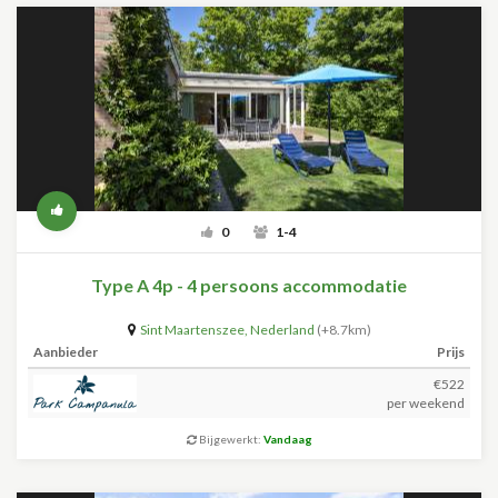
0
1-4
Type A 4p - 4 persoons accommodatie
Sint Maartenszee
,
Nederland
(+8.7km)
Aanbieder
Prijs
€522
per weekend
Bijgewerkt:
Vandaag