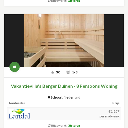
Bijgewerkt:
Gisteren
30
1-8
Vakantievilla's Berger Duinen - 8 Persoons Woning
Schoorl
,
Nederland
Aanbieder
Prijs
€1.857
per midweek
Bijgewerkt:
Gisteren