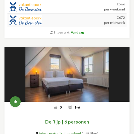
€566
per weekend
€672
per midweek
Bijgewerkt:
Vandaag
0
1-6
De Rijp | 6 personen
West-graftdijk
,
Nederland
(+18.5km)