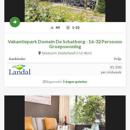
49
1-32
Vakantiepark Domein De Schatberg - 16-32 Persoons
Groepswoning
Sevenum
,
Nederland
(+12.4km)
Aanbieder
Prijs
€5.300
per midweek
Bijgewerkt:
5 dagen geleden