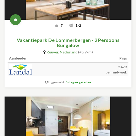
7
1-2
Vakantiepark De Lommerbergen - 2 Persoons
Bungalow
Reuver
,
Nederland
(+8.9km)
Aanbieder
Prijs
€428
per midweek
Bijgewerkt:
5 dagen geleden