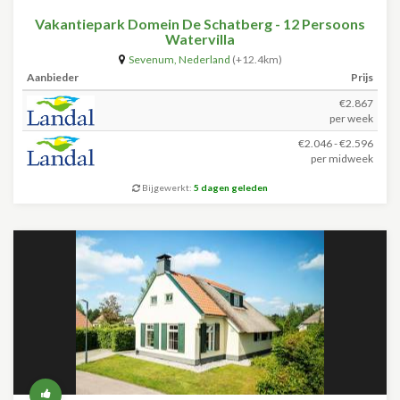
Vakantiepark Domein De Schatberg - 12 Persoons
Watervilla
Sevenum
,
Nederland
(+12.4km)
Aanbieder
Prijs
€2.867
per week
€2.046 - €2.596
per midweek
Bijgewerkt:
5 dagen geleden