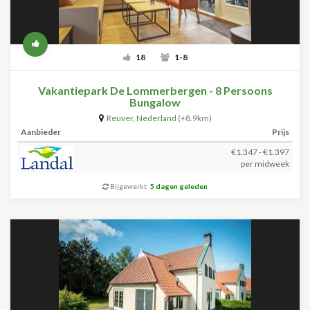
18
1-8
Vakantiepark De Lommerbergen - 8 Persoons
Bungalow
Reuver
,
Nederland
(+8.9km)
Aanbieder
Prijs
€1.347 - €1.397
per midweek
Bijgewerkt:
5 dagen geleden