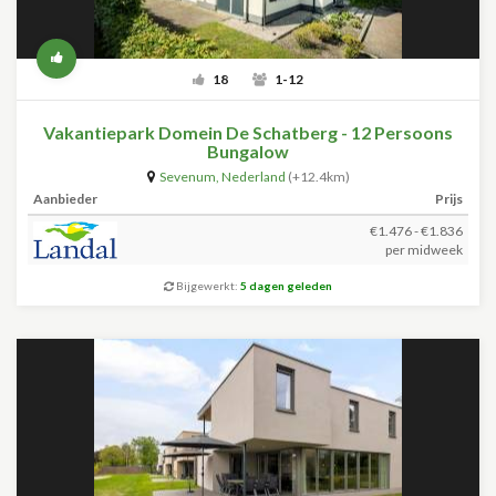
18
1-12
Vakantiepark Domein De Schatberg - 12 Persoons
Bungalow
Sevenum
,
Nederland
(+12.4km)
Aanbieder
Prijs
€1.476 - €1.836
per midweek
Bijgewerkt:
5 dagen geleden