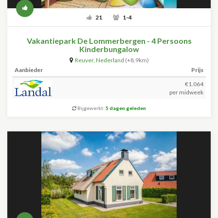
21
1-4
Vakantiepark De Lommerbergen - 4 Persoons
Kinderbungalow
Reuver
,
Nederland
(+8.9km)
Aanbieder
Prijs
€1.064
per midweek
Bijgewerkt:
5 dagen geleden