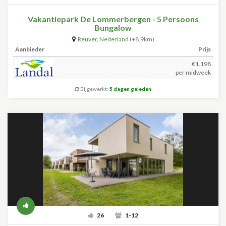
Vakantiepark De Lommerbergen - 5 Persoons
Bungalow
Reuver
,
Nederland
(+8.9km)
Aanbieder
Prijs
€1.198
per midweek
Bijgewerkt:
5 dagen geleden
26
1-12