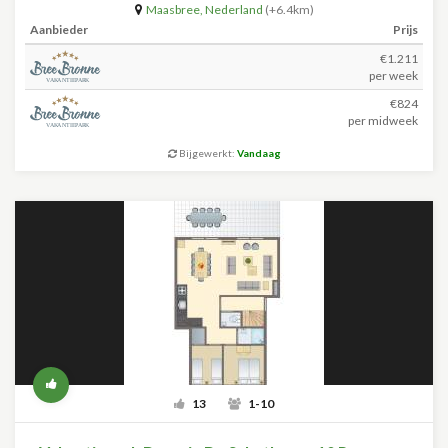
Maasbree
,
Nederland
(+6.4km)
Aanbieder
Prijs
€1.211
per week
€824
per midweek
Bijgewerkt:
Vandaag
13
1-10