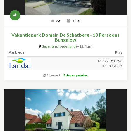
23
1-10
Vakantiepark Domein De Schatberg - 10 Persoons
Bungalow
Sevenum
,
Nederland
(+12.4km)
Aanbieder
Prijs
€1.422 - €1.792
per midweek
Bijgewerkt:
5 dagen geleden