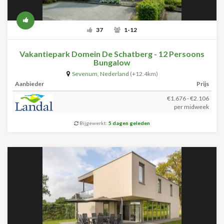
37
1-12
Vakantiepark Domein De Schatberg - 12 Persoons
Bungalow
Sevenum
,
Nederland
(+12.4km)
Aanbieder
Prijs
€1.676 - €2.106
per midweek
Bijgewerkt:
5 dagen geleden