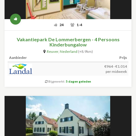
24
1-4
Vakantiepark De Lommerbergen - 4 Persoons
Kinderbungalow
Reuver
,
Nederland
(+8.9km)
Aanbieder
Prijs
€964 - €1.014
per midweek
Bijgewerkt:
5 dagen geleden