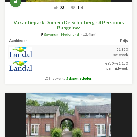
23
1-4
Vakantiepark Domein De Schatberg - 4 Persoons
Bungalow
Sevenum
,
Nederland
(+12.4km)
Aanbieder
Prijs
€1.350
per week
€930 - €1.150
per midweek
Bijgewerkt:
5 dagen geleden