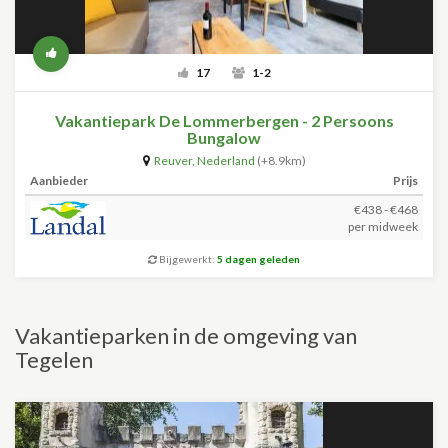
17
1-2
Vakantiepark De Lommerbergen - 2 Persoons
Bungalow
Reuver
,
Nederland
(+8.9km)
Aanbieder
Prijs
€438 - €468
per midweek
Bijgewerkt:
5 dagen geleden
Vakantieparken in de omgeving van
Tegelen