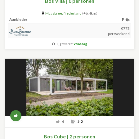
Bos Villa | 6 personen
Maasbree
,
Nederland
(+6.4km)
Aanbieder
Prijs
€773
per weekend
Bijgewerkt:
Vandaag
4
1-2
Bos Cube | 2 personen