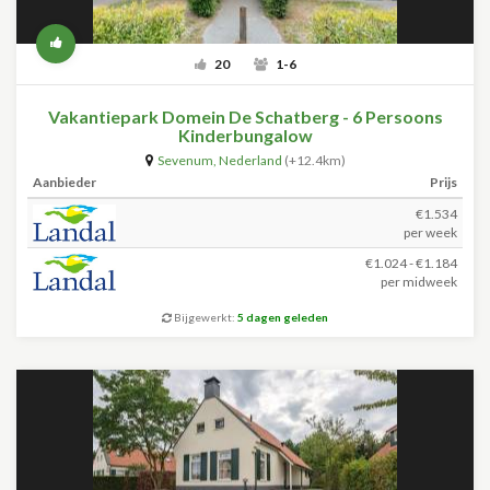
20
1-6
Vakantiepark Domein De Schatberg - 6 Persoons
Kinderbungalow
Sevenum
,
Nederland
(+12.4km)
Aanbieder
Prijs
€1.534
per week
€1.024 - €1.184
per midweek
Bijgewerkt:
5 dagen geleden