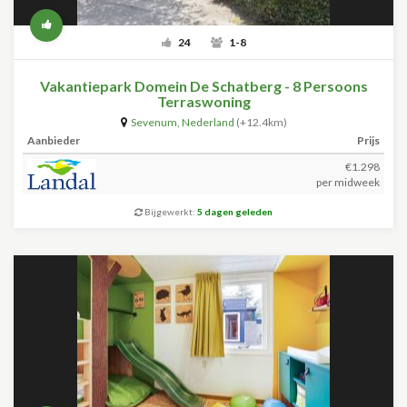
24
1-8
Vakantiepark Domein De Schatberg - 8 Persoons
Terraswoning
Sevenum
,
Nederland
(+12.4km)
Aanbieder
Prijs
€1.298
per midweek
Bijgewerkt:
5 dagen geleden