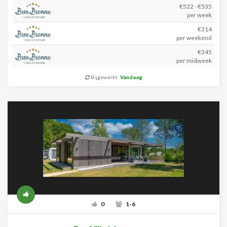
€522 - €535
per week
€314
per weekend
€345
per midweek
Bijgewerkt:
Vandaag
0
1-6