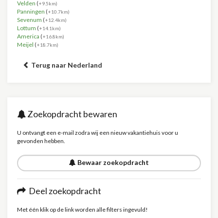
Velden
(
+9.5km)
Panningen
(
+10.7km)
Sevenum
(
+12.4km)
Lottum
(
+14.1km)
America
(
+16.8km)
Meijel
(
+18.7km)
Terug naar Nederland
Zoekopdracht bewaren
U ontvangt een e-mail zodra wij een nieuw vakantiehuis voor u
gevonden hebben.
Bewaar zoekopdracht
Deel zoekopdracht
Met één klik op de link worden alle filters ingevuld!