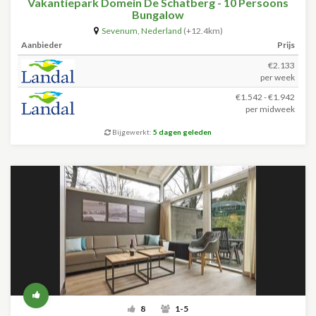
Vakantiepark Domein De Schatberg - 10 Persoons
Bungalow
Sevenum
,
Nederland
(+12.4km)
Aanbieder
Prijs
€2.133
per week
€1.542 - €1.942
per midweek
Bijgewerkt:
5 dagen geleden
8
1-5