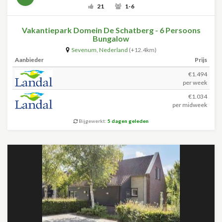
21
1-6
Vakantiepark Domein De Schatberg - 6 Persoons
Bungalow
Sevenum
,
Nederland
(+12.4km)
Aanbieder
Prijs
€1.494
per week
€1.034
per midweek
Bijgewerkt:
5 dagen geleden