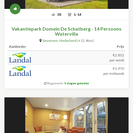
38
1-14
Vakantiepark Domein De Schatberg - 14 Persoons
Watervilla
Sevenum
,
Nederland
(+12.4km)
Aanbieder
Prijs
€2.852
per week
€1.970
per midweek
Bijgewerkt:
5 dagen geleden