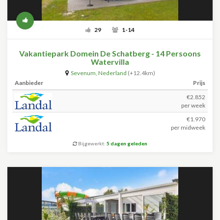
29
1-14
Vakantiepark Domein De Schatberg - 14 Persoons
Watervilla
Sevenum
,
Nederland
(+12.4km)
Aanbieder
Prijs
€2.852
per week
€1.970
per midweek
Bijgewerkt:
5 dagen geleden