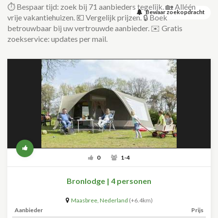
⏱️ Bespaar tijd: zoek bij 71 aanbieders tegelijk. 🏡 Alléén
Bewaar zoekopdracht
vrije vakantiehuizen. 💶 Vergelijk prijzen. 🔒 Boek
betrouwbaar bij uw vertrouwde aanbieder. ✉️ Gratis
zoekservice: updates per mail.
0
1-4
Bronlodge | 4 personen
Maasbree
,
Nederland
(+6.4km)
Aanbieder
Prijs