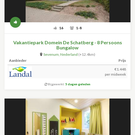
16
1-8
Vakantiepark Domein De Schatberg - 8 Persoons
Bungalow
Sevenum
,
Nederland
(+12.4km)
Aanbieder
Prijs
€1.448
per midweek
Bijgewerkt:
5 dagen geleden