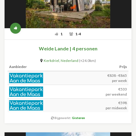
1
1-4
Weide Lande | 4 personen
Kerkdriel
,
Nederland
(+24.0km)
Aanbieder
Prijs
€838 - €865
per week
€533
per weekend
€598
per midweek
Bijgewerkt:
Gisteren