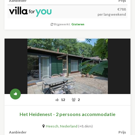
Aanbieder
Prijs
€788
per lang weekend
Bijgewerkt:
Gisteren
12
2
Het Heidenest - 2 persoons accommodatie
Heesch
,
Nederland
(+8.6km)
Aanbieder
Prijs