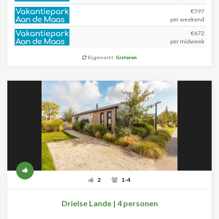
€597
per weekend
€672
per midweek
Bijgewerkt:
Gisteren
2
1-4
Drielse Lande | 4 personen