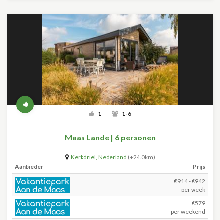
1
1-6
Maas Lande | 6 personen
Kerkdriel
,
Nederland
(+24.0km)
Aanbieder
Prijs
€914 - €942
per week
€579
per weekend