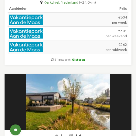
Kerkdriel
,
Nederland
(+24.0km)
Aanbieder
Prijs
€804
per week
€501
per weekend
€562
per midweek
Bijgewerkt:
Gisteren
1
1-4