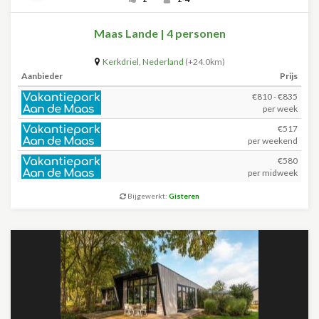
Maas Lande | 4 personen
Kerkdriel
,
Nederland
(+24.0km)
Aanbieder
Prijs
€810 - €835
per week
€517
per weekend
€580
per midweek
Bijgewerkt:
Gisteren