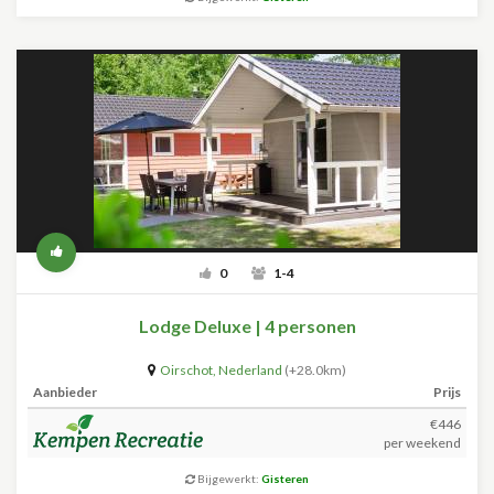
0
1-4
Lodge Deluxe | 4 personen
Oirschot
,
Nederland
(+28.0km)
Aanbieder
Prijs
€446
per weekend
Bijgewerkt:
Gisteren