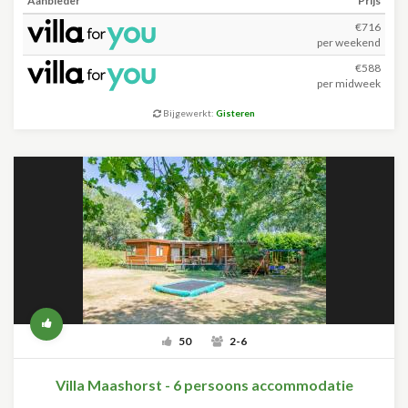
Aanbieder
Prijs
€716
per weekend
€588
per midweek
Bijgewerkt:
Gisteren
50
2-6
Villa Maashorst - 6 persoons accommodatie