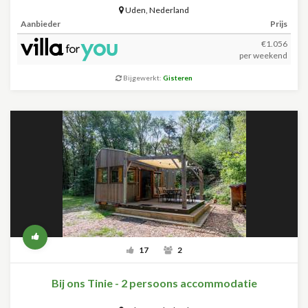
Uden
,
Nederland
Aanbieder
Prijs
€1.056
per weekend
Bijgewerkt:
Gisteren
17
2
Bij ons Tinie - 2 persoons accommodatie