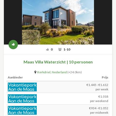
0
1-10
Maas Villa Waterzicht | 10 personen
Kerkdriel
,
Nederland
(+24.0km)
Aanbieder
Prijs
€1.445 - €1.612
per week
€1.018
per weekend
€934 - €1.052
per midweek