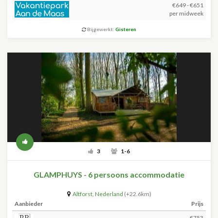
€649 - €651
per midweek
Bijgewerkt:
Gisteren
3
1-6
GLAMPHUYS - 6 persoons accommodatie
Altforst
,
Nederland
(+22.6km)
Aanbieder
Prijs
€753