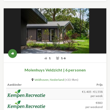
1
1-6
Molenhuys Veldzicht | 6 personen
Veldhoven
,
Nederland
(+33.9km)
Aanbieder
Prijs
€1.405 - €1.558
per week
€883
per weekend