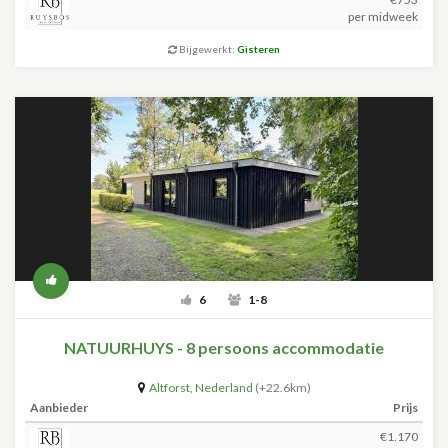
per midweek
Bijgewerkt:
Gisteren
6
1-8
NATUURHUYS - 8 persoons accommodatie
Altforst
,
Nederland
(+22.6km)
Aanbieder
Prijs
€1.170