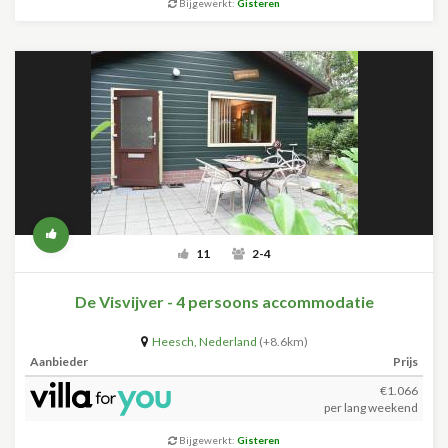
Bijgewerkt:
Gisteren
11
2-4
De Visvijver - 4 persoons accommodatie
Heesch
,
Nederland
(+8.6km)
Aanbieder
Prijs
€1.066
per lang weekend
Bijgewerkt:
Gisteren