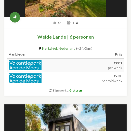
0
1-6
Weide Lande | 6 personen
Kerkdriel
,
Nederland
(+24.0km)
Aanbieder
Prijs
€881
per week
€630
per midweek
Bijgewerkt:
Gisteren