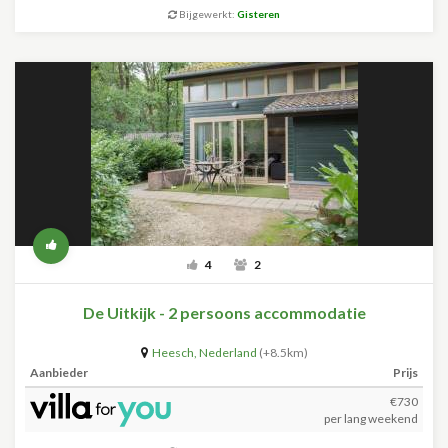
Bijgewerkt:
Gisteren
4
2
De Uitkijk - 2 persoons accommodatie
Heesch
,
Nederland
(+8.5km)
Aanbieder
Prijs
€730
per lang weekend