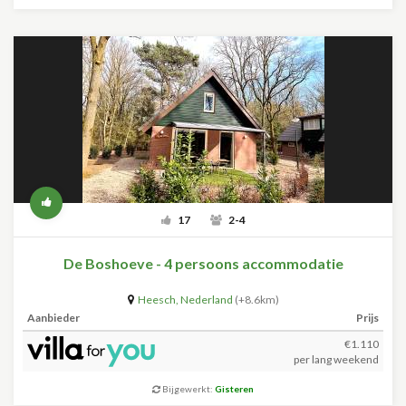
17
2-4
De Boshoeve - 4 persoons accommodatie
Heesch
,
Nederland
(+8.6km)
Aanbieder
Prijs
€1.110
per lang weekend
Bijgewerkt:
Gisteren