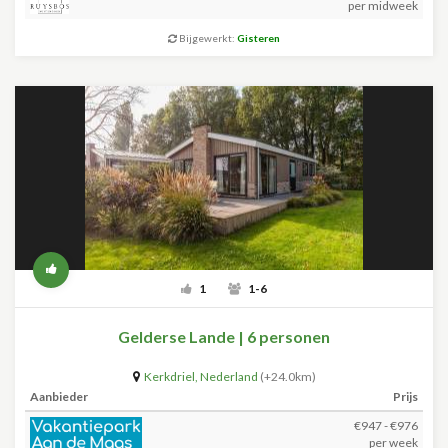
per midweek
Bijgewerkt:
Gisteren
1
1-6
Gelderse Lande | 6 personen
Kerkdriel
,
Nederland
(+24.0km)
Aanbieder
Prijs
€947 - €976
per week