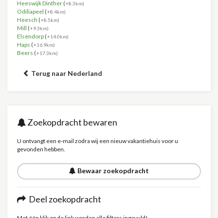
Heeswijk Dinther
(
+8.3km)
Odiliapeel
(
+8.4km)
Heesch
(
+8.5km)
Mill
(
+9.3km)
Elsendorp
(
+14.0km)
Haps
(
+16.9km)
Beers
(
+17.3km)
Terug naar Nederland
Zoekopdracht bewaren
U ontvangt een e-mail zodra wij een nieuw vakantiehuis voor u
gevonden hebben.
Bewaar zoekopdracht
Deel zoekopdracht
Met één klik op de link worden alle filters ingevuld!