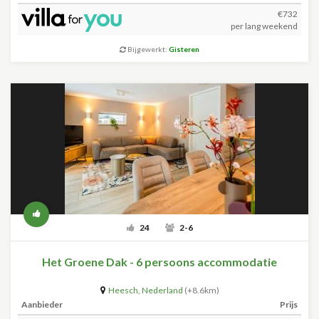
€732
per lang weekend
Bijgewerkt:
Gisteren
24
2-6
Het Groene Dak - 6 persoons accommodatie
Heesch
,
Nederland
(+8.6km)
Aanbieder
Prijs