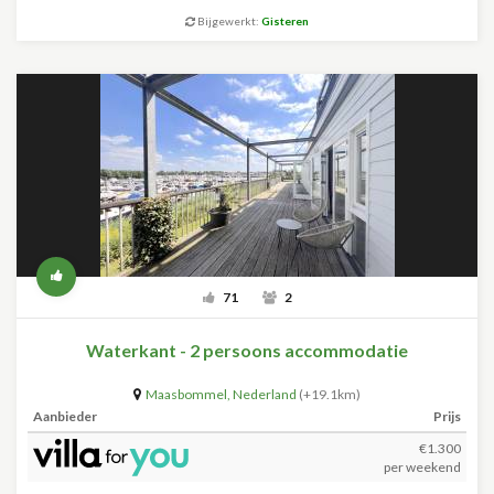
Bijgewerkt:
Gisteren
71
2
Waterkant - 2 persoons accommodatie
Maasbommel
,
Nederland
(+19.1km)
Aanbieder
Prijs
€1.300
per weekend