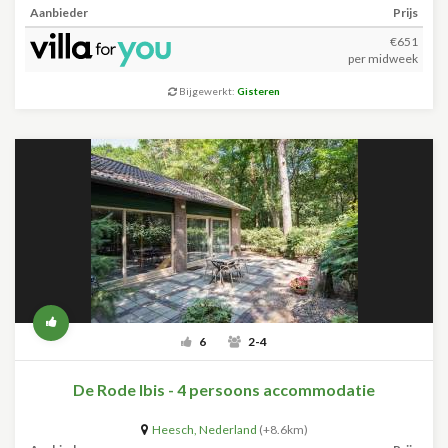
Aanbieder
Prijs
€651
per midweek
Bijgewerkt:
Gisteren
6
2-4
De Rode Ibis - 4 persoons accommodatie
Heesch
,
Nederland
(+8.6km)