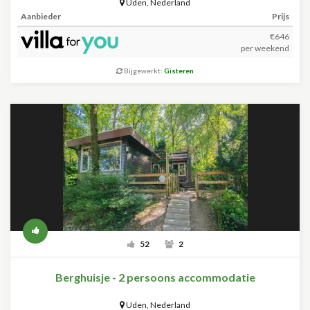
Uden
,
Nederland
Aanbieder
Prijs
€646
per weekend
Bijgewerkt:
Gisteren
52
2
Berghuisje - 2 persoons accommodatie
Uden
,
Nederland