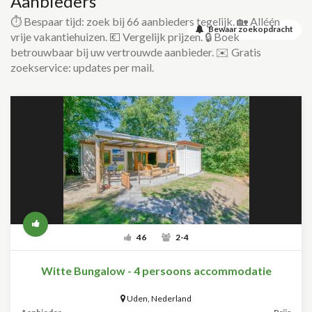
Aanbieders
⏱️ Bespaar tijd: zoek bij 66 aanbieders tegelijk. 🏡 Alléén
Bewaar zoekopdracht
vrije vakantiehuizen. 💶 Vergelijk prijzen. 🔒 Boek
betrouwbaar bij uw vertrouwde aanbieder. ✉️ Gratis
zoekservice: updates per mail.
46
2-4
Witte Bungalow - 4 persoons accommodatie
Uden
,
Nederland