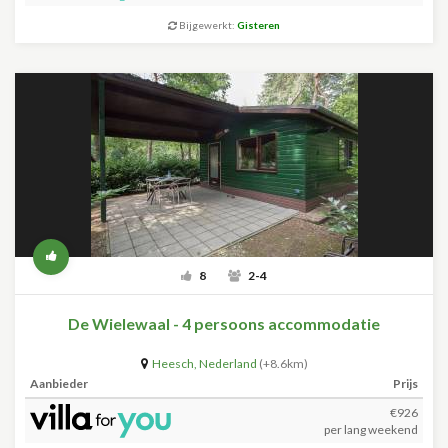
Bijgewerkt:
Gisteren
8
2-4
De Wielewaal - 4 persoons accommodatie
Heesch
,
Nederland
(+8.6km)
Aanbieder
Prijs
€926
per lang weekend