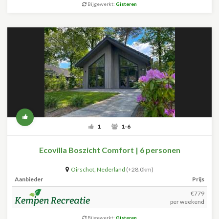
Bijgewerkt:
Gisteren
1
1-6
Ecovilla Boszicht Comfort | 6 personen
Oirschot
,
Nederland
(+28.0km)
Aanbieder
Prijs
€779
per weekend
Bijgewerkt:
Gisteren