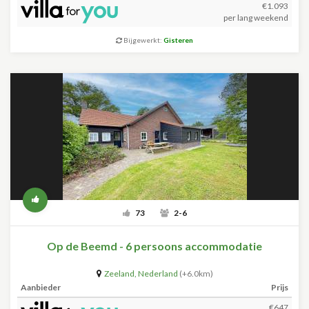
€1.093
per lang weekend
Bijgewerkt:
Gisteren
73
2-6
Op de Beemd - 6 persoons accommodatie
Zeeland
,
Nederland
(+6.0km)
Aanbieder
Prijs
€647