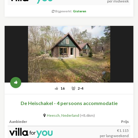
per midweek
Bijgewerkt:
Gisteren
16
2-4
De Heischakel - 4 persoons accommodatie
Heesch
,
Nederland
(+8.6km)
Aanbieder
Prijs
€1.115
per lang weekend