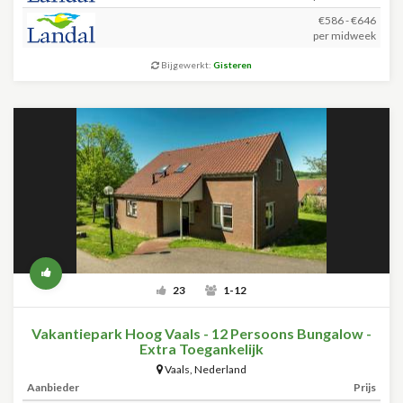
€586 - €646
per midweek
Bijgewerkt:
Gisteren
23
1-12
Vakantiepark Hoog Vaals - 12 Persoons Bungalow -
Extra Toegankelijk
Vaals
,
Nederland
Aanbieder
Prijs