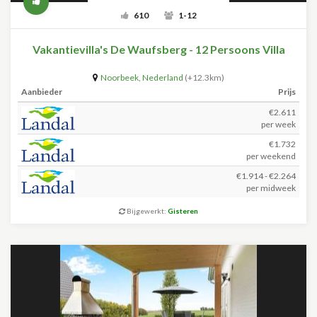
610
1-12
Vakantievilla's De Waufsberg - 12 Persoons Villa
Noorbeek
,
Nederland
(+12.3km)
Aanbieder
Prijs
€2.611
per week
€1.732
per weekend
€1.914 - €2.264
per midweek
Bijgewerkt:
Gisteren