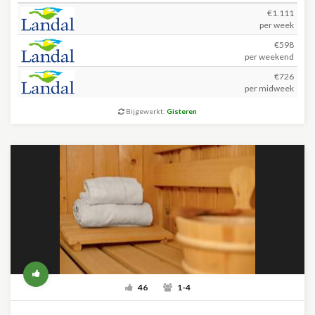
€1.111
per week
€598
per weekend
€726
per midweek
Bijgewerkt:
Gisteren
46
1-4