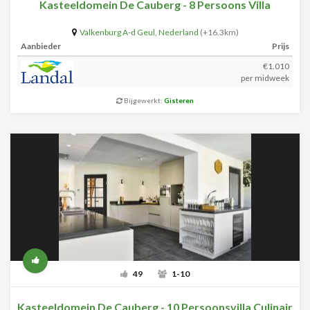
Kasteeldomein De Cauberg - 8 Persoons Villa
Valkenburg A-d Geul
,
Nederland
(+16.3km)
Aanbieder
Prijs
€1.010
per midweek
Bijgewerkt:
Gisteren
49
1-10
Kasteeldomein De Cauberg - 10 Persoonsvilla Culinair