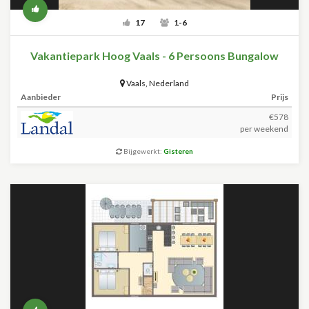
17
1-6
Vakantiepark Hoog Vaals - 6 Persoons Bungalow
Vaals
,
Nederland
Aanbieder
Prijs
€578
per weekend
Bijgewerkt:
Gisteren