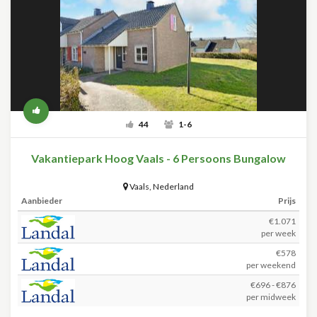
44
1-6
Vakantiepark Hoog Vaals - 6 Persoons Bungalow
Vaals
,
Nederland
Aanbieder
Prijs
€1.071
per week
€578
per weekend
€696 - €876
per midweek