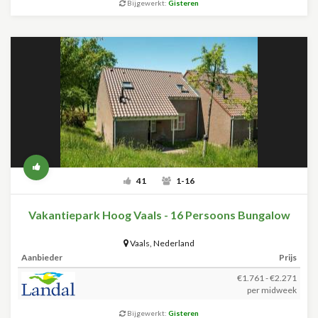
Bijgewerkt:
Gisteren
41
1-16
Vakantiepark Hoog Vaals - 16 Persoons Bungalow
Vaals
,
Nederland
Aanbieder
Prijs
€1.761 - €2.271
per midweek
Bijgewerkt:
Gisteren