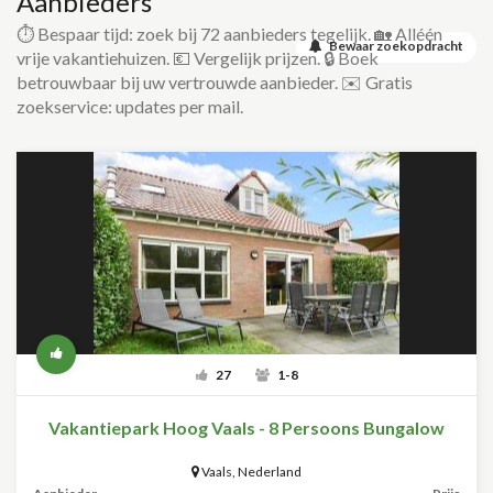
Aanbieders
⏱️ Bespaar tijd: zoek bij 72 aanbieders tegelijk. 🏡 Alléén
Bewaar zoekopdracht
vrije vakantiehuizen. 💶 Vergelijk prijzen. 🔒 Boek
betrouwbaar bij uw vertrouwde aanbieder. ✉️ Gratis
zoekservice: updates per mail.
27
1-8
Vakantiepark Hoog Vaals - 8 Persoons Bungalow
Vaals
,
Nederland