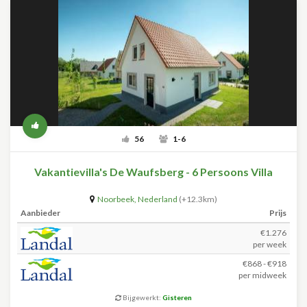
56
1-6
Vakantievilla's De Waufsberg - 6 Persoons Villa
Noorbeek
,
Nederland
(+12.3km)
Aanbieder
Prijs
€1.276
per week
€868 - €918
per midweek
Bijgewerkt:
Gisteren