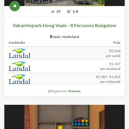
37
1-8
Vakantiepark Hoog Vaals - 8 Persoons Bungalow
Vaals
,
Nederland
Aanbieder
Prijs
€2.364
per week
€1.107
per weekend
€1.481 - €1.631
per midweek
Bijgewerkt:
Gisteren