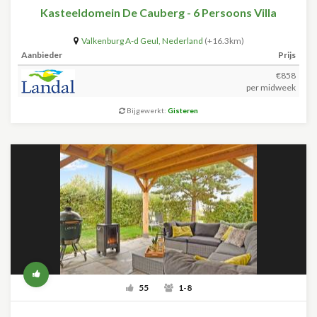
Kasteeldomein De Cauberg - 6 Persoons Villa
Valkenburg A-d Geul
,
Nederland
(+16.3km)
Aanbieder
Prijs
€858
per midweek
Bijgewerkt:
Gisteren
55
1-8