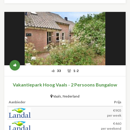
33
1-2
Vakantiepark Hoog Vaals - 2 Persoons Bungalow
Vaals
,
Nederland
Aanbieder
Prijs
€905
per week
€460
per weekend