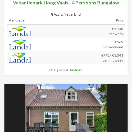
Vakantiepark Hoog Vaals - 4 Persoons Bungalow
Vaals
,
Nederland
Aanbieder
Prijs
€1.148
per week
€569
per weekend
€771 - €1.341
per midweek
Bijgewerkt:
Gisteren