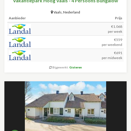
Vakantiepark Hoog Vaals - 4 Persoons Bungalow
Vaals
,
Nederland
Aanbieder
Prijs
€1.068
per week
€559
per weekend
€691
per midweek
Bijgewerkt:
Gisteren