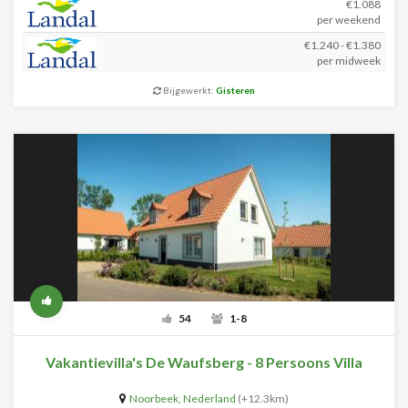
€1.088
per weekend
€1.240 - €1.380
per midweek
Bijgewerkt:
Gisteren
54
1-8
Vakantievilla's De Waufsberg - 8 Persoons Villa
Noorbeek
,
Nederland
(+12.3km)