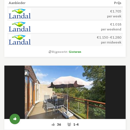
Aanbieder
Prijs
€1.705
per week
€1.018
per weekend
€1.150 - €1.280
per midweek
Bijgewerkt:
Gisteren
36
1-4