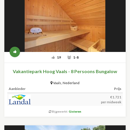
19
1-8
Vakantiepark Hoog Vaals - 8 Persoons Bungalow
Vaals
,
Nederland
Aanbieder
Prijs
€1.721
per midweek
Bijgewerkt:
Gisteren