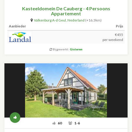
Kasteeldomein De Cauberg - 4 Persoons
Appartement
Valkenburg A-d Geul
,
Nederland
(+16.3km)
Aanbieder
Prijs
€455
per weekend
Bijgewerkt:
Gisteren
60
1-6