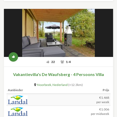
22
1-4
Vakantievilla's De Waufsberg - 4 Persoons Villa
Noorbeek
,
Nederland
(+12.3km)
Aanbieder
Prijs
€1.468
per week
€1.006
per midweek