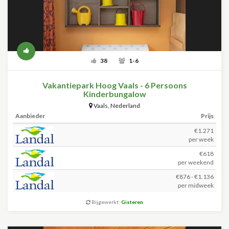
38
1-6
Vakantiepark Hoog Vaals - 6 Persoons
Kinderbungalow
Vaals
,
Nederland
Aanbieder
Prijs
€1.271
per week
€618
per weekend
€876 - €1.136
per midweek
Bijgewerkt:
Gisteren