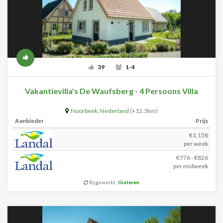
39
1-4
Vakantievilla's De Waufsberg - 4 Persoons Villa
Noorbeek
,
Nederland
(+12.3km)
Aanbieder
Prijs
€1.158
per week
€776 - €826
per midweek
Bijgewerkt:
Gisteren