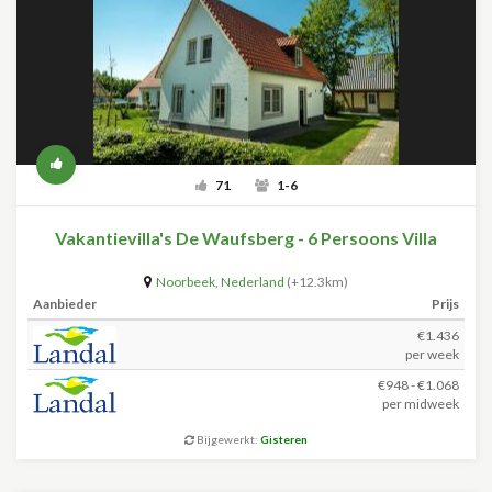
71
1-6
Vakantievilla's De Waufsberg - 6 Persoons Villa
Noorbeek
,
Nederland
(+12.3km)
Aanbieder
Prijs
€1.436
per week
€948 - €1.068
per midweek
Bijgewerkt:
Gisteren