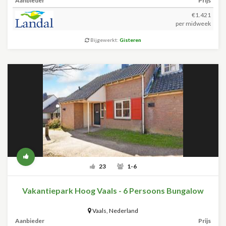
Aanbieder
Prijs
€1.421
per midweek
Bijgewerkt:
Gisteren
23
1-6
Vakantiepark Hoog Vaals - 6 Persoons Bungalow
Vaals
,
Nederland
Aanbieder
Prijs