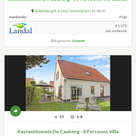
Valkenburg A-d Geul
,
Nederland
(+16.3km)
Aanbieder
Prijs
€1.372
per midweek
Bijgewerkt:
Gisteren
57
1-8
Kasteeldomein De Cauberg - 8 Persoons Villa