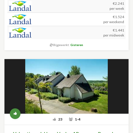
€2.241
per week
€1.524
per weekend
€1.441
per midweek
Bijgewerkt:
Gisteren
23
1-4