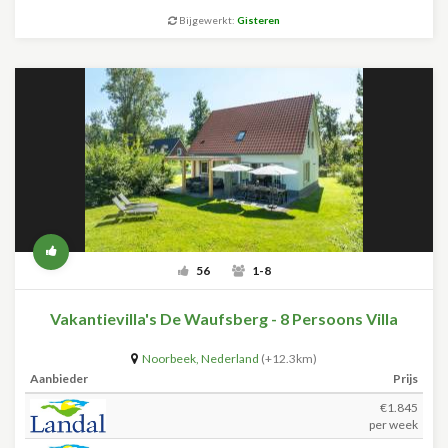
Bijgewerkt:
Gisteren
56
1-8
Vakantievilla's De Waufsberg - 8 Persoons Villa
Noorbeek
,
Nederland
(+12.3km)
Aanbieder
Prijs
€1.845
per week