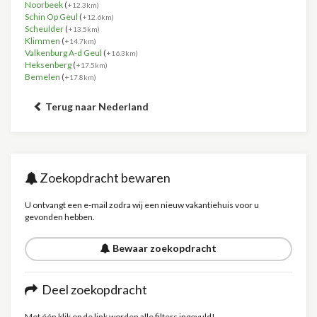
Noorbeek
(
+12.3km)
Schin Op Geul
(
+12.6km)
Scheulder
(
+13.5km)
Klimmen
(
+14.7km)
Valkenburg A-d Geul
(
+16.3km)
Heksenberg
(
+17.5km)
Bemelen
(
+17.8km)
Terug naar Nederland
Zoekopdracht bewaren
U ontvangt een e-mail zodra wij een nieuw vakantiehuis voor u
gevonden hebben.
Bewaar zoekopdracht
Deel zoekopdracht
Met één klik op de link worden alle filters ingevuld!