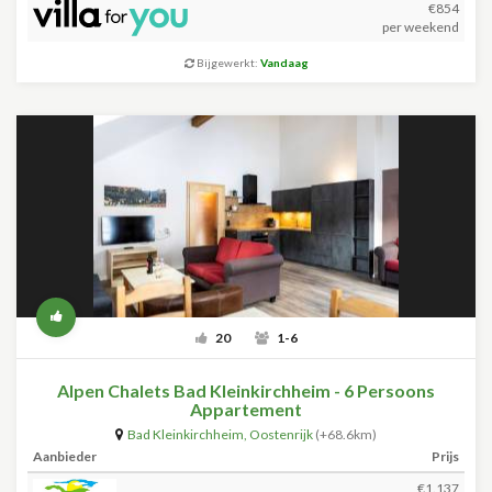
€854
per weekend
Bijgewerkt:
Vandaag
20
1-6
Alpen Chalets Bad Kleinkirchheim - 6 Persoons
Appartement
Bad Kleinkirchheim
,
Oostenrijk
(+68.6km)
Aanbieder
Prijs
€1.137