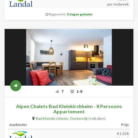
per midweek
Bijgewerkt:
3 dagen geleden
7
1-8
Alpen Chalets Bad Kleinkirchheim - 8 Persoons
Appartement
Bad Kleinkirchheim
,
Oostenrijk
(+68.6km)
Aanbieder
Prijs
€1.328