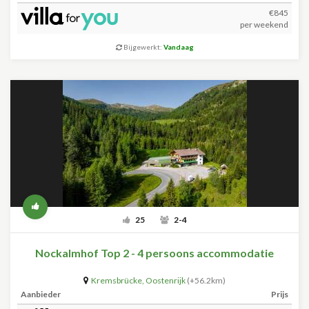
€845
per weekend
Bijgewerkt:
Vandaag
25
2-4
Nockalmhof Top 2 - 4 persoons accommodatie
Kremsbrücke
,
Oostenrijk
(+56.2km)
Aanbieder
Prijs