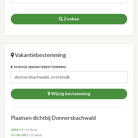
Zoeken
Vakantiebestemming
HUIDIGE VAKANTIEBESTEMMING
Wijzig bestemming
Plaatsen dichtbij Donnersbachwald
öblarn
(
+12.4km)
Großsölk
(
+13.6km)