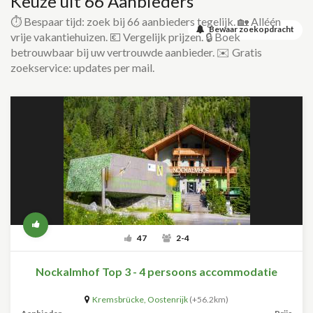
Keuze uit 66 Aanbieders
⏱️ Bespaar tijd: zoek bij 66 aanbieders tegelijk. 🏡 Alléén
Bewaar zoekopdracht
vrije vakantiehuizen. 💶 Vergelijk prijzen. 🔒 Boek
betrouwbaar bij uw vertrouwde aanbieder. ✉️ Gratis
zoekservice: updates per mail.
47
2-4
Nockalmhof Top 3 - 4 persoons accommodatie
Kremsbrücke
,
Oostenrijk
(+56.2km)