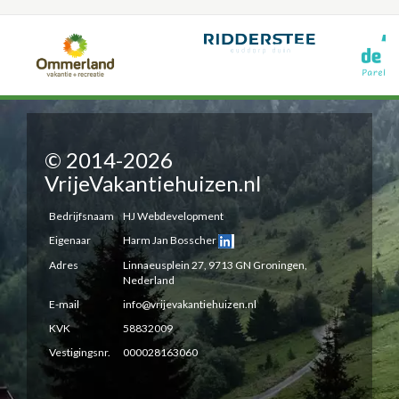
© 2014-2026
VrijeVakantiehuizen.nl
Bedrijfsnaam
HJ Webdevelopment
Eigenaar
Harm Jan Bosscher
Adres
Linnaeusplein 27, 9713 GN Groningen,
Nederland
E-mail
info@vrijevakantiehuizen.nl
KVK
58832009
Vestigingsnr.
000028163060