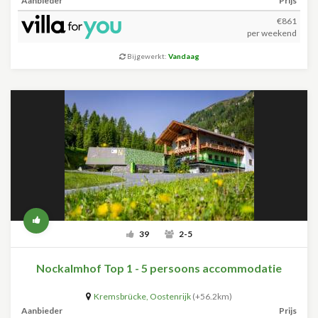
Aanbieder
Prijs
€861
per weekend
Bijgewerkt:
Vandaag
39
2-5
Nockalmhof Top 1 - 5 persoons accommodatie
Kremsbrücke
,
Oostenrijk
(+56.2km)
Aanbieder
Prijs