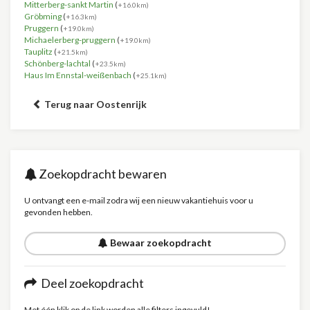
Mitterberg-sankt Martin
(
+16.0km)
Gröbming
(
+16.3km)
Pruggern
(
+19.0km)
Michaelerberg-pruggern
(
+19.0km)
Tauplitz
(
+21.5km)
Schönberg-lachtal
(
+23.5km)
Haus Im Ennstal-weißenbach
(
+25.1km)
Terug naar Oostenrijk
Zoekopdracht bewaren
U ontvangt een e-mail zodra wij een nieuw vakantiehuis voor u
gevonden hebben.
Bewaar zoekopdracht
Deel zoekopdracht
Met één klik op de link worden alle filters ingevuld!