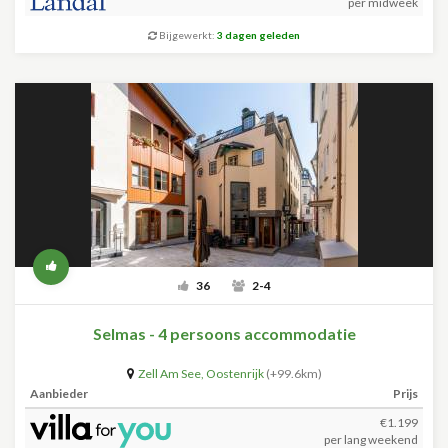
per midweek
Bijgewerkt:
3 dagen geleden
36
2-4
Selmas - 4 persoons accommodatie
Zell Am See
,
Oostenrijk
(+99.6km)
Aanbieder
Prijs
€1.199
per lang weekend