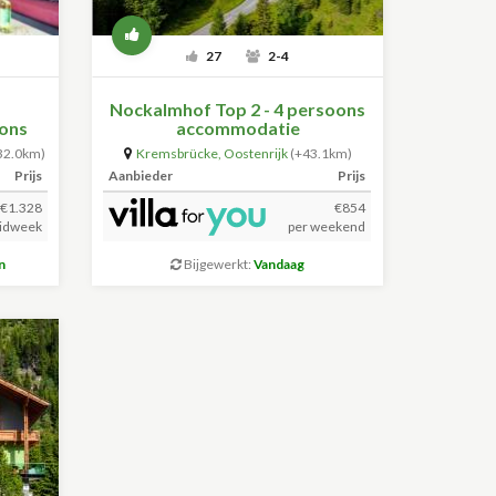
27
2-4
Nockalmhof Top 2 - 4 persoons
oons
accommodatie
32.0km)
Kremsbrücke
,
Oostenrijk
(+43.1km)
Prijs
Aanbieder
Prijs
€1.328
€854
idweek
per weekend
n
Bijgewerkt:
Vandaag