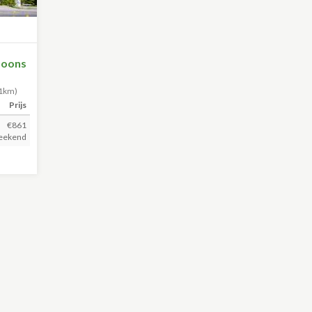
soons
.1km)
Prijs
€861
eekend