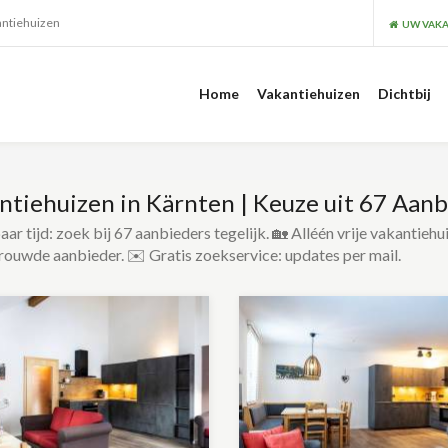
antiehuizen
UW VAKA
Home
Vakantiehuizen
Dichtbij
ntiehuizen in Kärnten | Keuze uit 67 Aanb
ar tijd: zoek bij 67 aanbieders tegelijk. 🏡 Alléén vrije vakantiehu
rouwde aanbieder. ✉️ Gratis zoekservice: updates per mail.