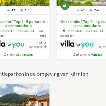
42
2-5
48
2-4
almhof Top 1 - 5 persoons
Nockalmhof Top 3 - 4 per
accommodatie
accommodatie
emsbrücke
,
Oostenrijk
(+43.1km)
Kremsbrücke
,
Oostenrijk
(+43
eder
Prijs
Aanbieder
€845
per weekend
per w
Bijgewerkt:
Vandaag
Bijgewerkt:
Vandaag
tieparken in de omgeving van Kärnten