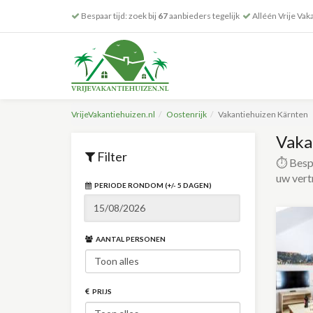
Bespaar tijd: zoek bij
67
aanbieders tegelijk
Alléén Vrije Vak
VrijeVakantiehuizen.nl
Oostenrijk
Vakantiehuizen Kärnten
Vaka
Filter
⏱️ Bespa
uw vert
PERIODE RONDOM (+/- 5 DAGEN)
AANTAL PERSONEN
PRIJS