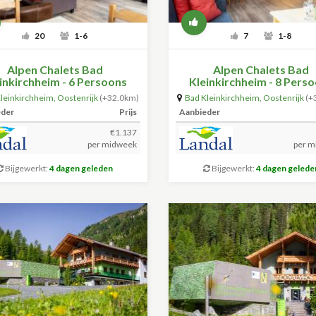
20
1-6
7
1-8
Alpen Chalets Bad
Alpen Chalets Bad
inkirchheim - 6 Persoons
Kleinkirchheim - 8 Pers
Appartement
Appartement
leinkirchheim
,
Oostenrijk
(+32.0km)
Bad Kleinkirchheim
,
Oostenrijk
(+
eder
Prijs
Aanbieder
€1.137
per midweek
per m
Bijgewerkt:
4 dagen geleden
Bijgewerkt:
4 dagen gelede