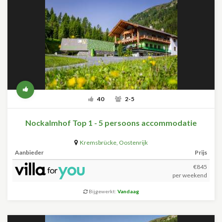
40
2-5
Nockalmhof Top 1 - 5 persoons accommodatie
Kremsbrücke
,
Oostenrijk
Aanbieder
Prijs
€845
per weekend
Bijgewerkt:
Vandaag