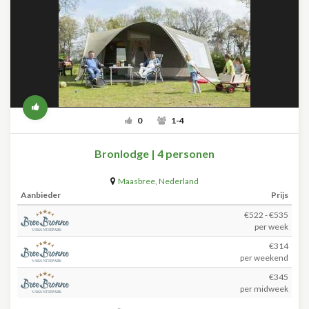
0
1-4
Bronlodge | 4 personen
Maasbree
,
Nederland
Aanbieder
Prijs
€522 - €535
per week
€314
per weekend
€345
per midweek