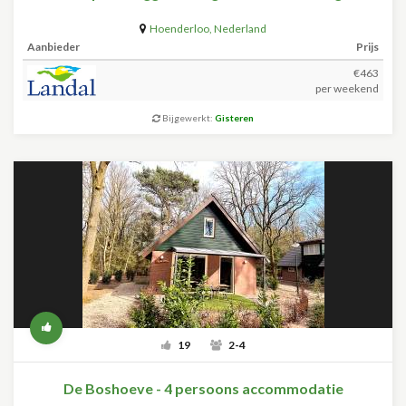
Hoenderloo
,
Nederland
Aanbieder
Prijs
€463
per weekend
Bijgewerkt:
Gisteren
19
2-4
De Boshoeve - 4 persoons accommodatie