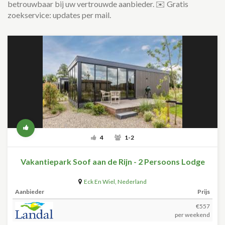
betrouwbaar bij uw vertrouwde aanbieder. ✉️ Gratis
zoekservice: updates per mail.
4
1-2
Vakantiepark Soof aan de Rijn - 2 Persoons Lodge
Eck En Wiel
,
Nederland
Aanbieder
Prijs
€557
per weekend