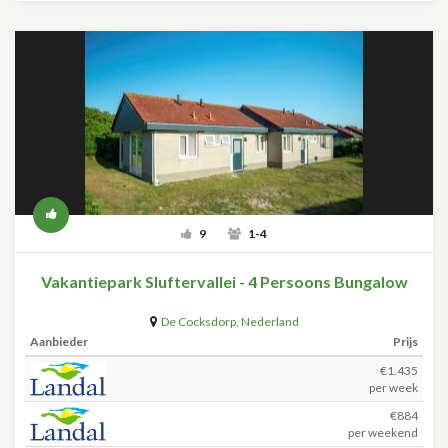
9
1-4
Vakantiepark Sluftervallei - 4 Persoons Bungalow
De Cocksdorp
,
Nederland
Aanbieder
Prijs
€1.435
per week
€884
per weekend