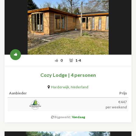
0
1-4
Cozy Lodge | 4 personen
Harderwijk
,
Nederland
Aanbieder
Prijs
€447
per weekend
Bijgewerkt:
Vandaag