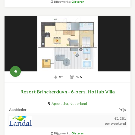
Bijgewerkt:
Gisteren
35
1-6
Resort Brinckerduyn - 6-pers. Hottub Villa
Appelscha
,
Nederland
Aanbieder
Prijs
€1.281
per weekend
Bijgewerkt:
Gisteren