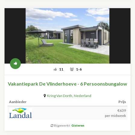
11
1-6
Vakantiepark De Vlinderhoeve - 6 Persoonsbungalow
Kring Van Dorth
,
Nederland
Aanbieder
Prijs
€639
per midweek
Bijgewerkt:
Gisteren