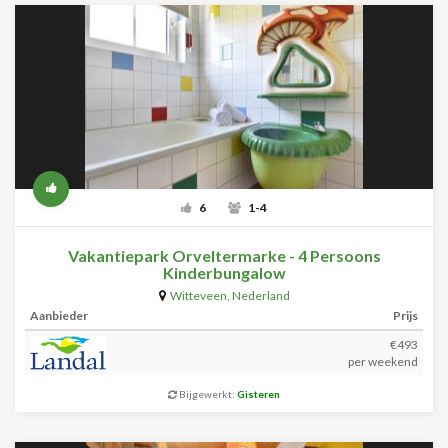
6
1-4
Vakantiepark Orveltermarke - 4 Persoons
Kinderbungalow
Witteveen
,
Nederland
Aanbieder
Prijs
€493
per weekend
Bijgewerkt:
Gisteren