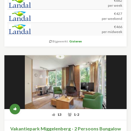
€682
per week
€427
per weekend
€466
per midweek
Bijgewerkt:
Gisteren
13
1-2
Vakantiepark Miggelenberg - 2 Persoons Bungalow