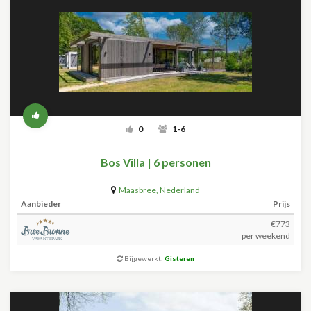
0
1-6
Bos Villa | 6 personen
Maasbree
,
Nederland
Aanbieder
Prijs
€773
per weekend
Bijgewerkt:
Gisteren