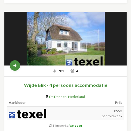
701
4
Wijde Blik - 4 persoons accommodatie
De Dennen
,
Nederland
Aanbieder
Prijs
€993
per midweek
Bijgewerkt:
Vandaag