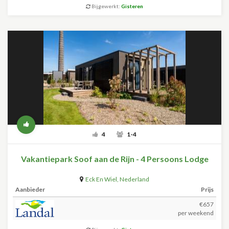
Bijgewerkt:
Gisteren
4
1-4
Vakantiepark Soof aan de Rijn - 4 Persoons Lodge
Eck En Wiel
,
Nederland
Aanbieder
Prijs
€657
per weekend