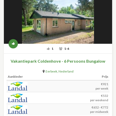
1
1-6
Vakantiepark Coldenhove - 6 Persoons Bungalow
Eerbeek
,
Nederland
Aanbieder
Prijs
€921
per week
€532
per weekend
€652 - €772
per midweek