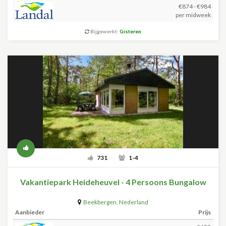
€874 - €984
per midweek
Bijgewerkt:
Gisteren
731
1-4
Vakantiepark Heideheuvel - 4 Persoons Bungalow
Beekbergen
,
Nederland
Aanbieder
Prijs