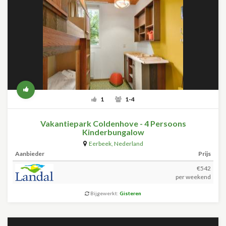
1
1-4
Vakantiepark Coldenhove - 4 Persoons
Kinderbungalow
Eerbeek
,
Nederland
Aanbieder
Prijs
€542
per weekend
Bijgewerkt:
Gisteren