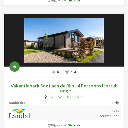
Bijgewerkt:
Gisteren
4
1-4
Vakantiepark Soof aan de Rijn - 4 Persoons Hottub
Lodge
Eck En Wiel
,
Nederland
Aanbieder
Prijs
€712
per weekend
Bijgewerkt:
Gisteren