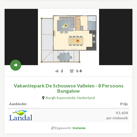
2
1-8
Vakantiepark De Schouwse Valleien - 8 Persoons
Bungalow
Burgh-haamstede
,
Nederland
Aanbieder
Prijs
€1.604
per midweek
Bijgewerkt:
Gisteren