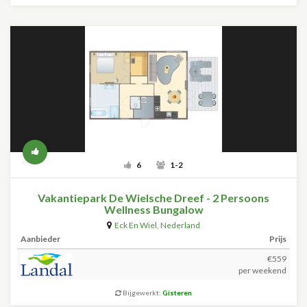
6
1-2
Vakantiepark De Wielsche Dreef - 2 Persoons
Wellness Bungalow
Eck En Wiel
,
Nederland
Aanbieder
Prijs
€559
per weekend
Bijgewerkt:
Gisteren