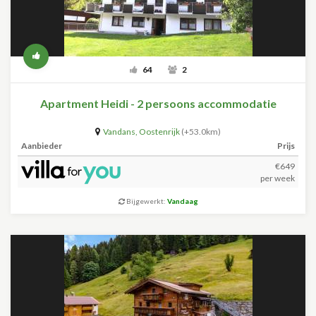
64
2
Apartment Heidi - 2 persoons accommodatie
Vandans
,
Oostenrijk
(+53.0km)
Aanbieder
Prijs
€649
per week
Bijgewerkt:
Vandaag