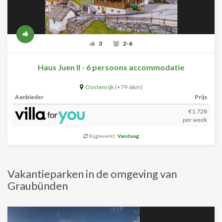
3
2-6
Haus Juen II - 6 persoons accommodatie
Oostenrijk
(+79.6km)
Aanbieder
Prijs
€1.728
per week
Bijgewerkt:
Vandaag
Vakantieparken in de omgeving van
Graubünden