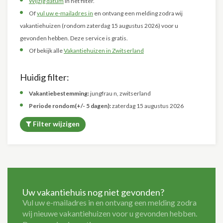
Wijzig datum
in het filter.
Of
vul uw e-mailadres in
en ontvang een melding zodra wij
vakantiehuizen (rondom zaterdag 15 augustus 2026) voor u
gevonden hebben. Deze service is gratis.
Of bekijk alle
Vakantiehuizen in Zwitserland
Huidig filter:
Vakantiebestemming:
jungfrau n, zwitserland
Periode rondom(+/- 5 dagen):
zaterdag 15 augustus 2026
Filter wijzigen
Uw vakantiehuis nog niet gevonden?
Vul uw e-mailadres in en ontvang een melding zodra
wij nieuwe vakantiehuizen voor u gevonden hebben.