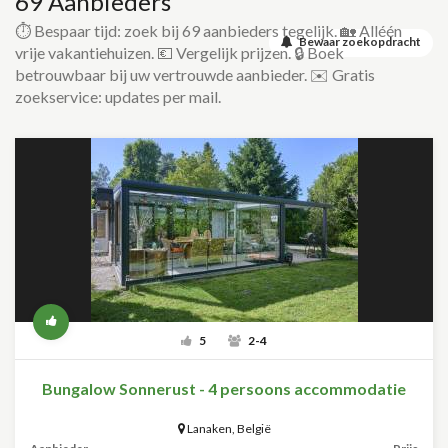
69 Aanbieders
⏱️ Bespaar tijd: zoek bij 69 aanbieders tegelijk. 🏡 Alléén
Bewaar zoekopdracht
vrije vakantiehuizen. 💶 Vergelijk prijzen. 🔒 Boek
betrouwbaar bij uw vertrouwde aanbieder. ✉️ Gratis
zoekservice: updates per mail.
5
2-4
Bungalow Sonnerust - 4 persoons accommodatie
Lanaken
,
België