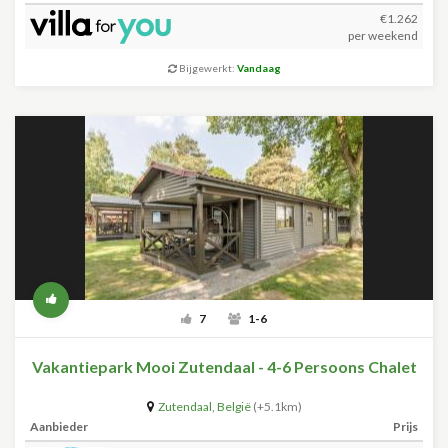
€1.262
per weekend
Bijgewerkt:
Vandaag
7
1-6
Vakantiepark Mooi Zutendaal - 4-6 Persoons Chalet
Zutendaal
,
België
(+5.1km)
Aanbieder
Prijs