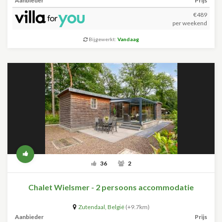
Aanbieder
Prijs
€489
per weekend
Bijgewerkt:
Vandaag
36
2
Chalet Wielsmer - 2 persoons accommodatie
Zutendaal
,
België
(+9.7km)
Aanbieder
Prijs