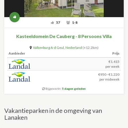
57
1-8
Kasteeldomein De Cauberg - 8 Persoons Villa
Valkenburg A-d Geul
,
Nederland
(+12.2km)
Aanbieder
Prijs
€1.415
per week
€950 - €1.220
per midweek
Bijgewerkt:
5 dagen geleden
Vakantieparken in de omgeving van
Lanaken