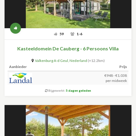
59
1-6
Kasteeldomein De Cauberg - 6 Persoons Villa
Valkenburg A-d Geul
,
Nederland
(+12.2km)
Aanbieder
Prijs
€948 - €1.038
per midweek
Bijgewerkt:
5 dagen geleden