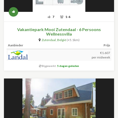
7
1-6
Vakantiepark Mooi Zutendaal - 6 Persoons
Wellnessvilla
Zutendaal
,
België
(+5.1km)
Aanbieder
Prijs
€1.607
per midweek
Bijgewerkt:
5 dagen geleden