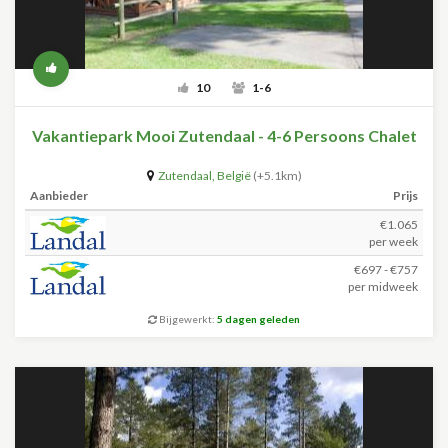
10
1-6
Vakantiepark Mooi Zutendaal - 4-6 Persoons Chalet
Zutendaal
,
België
(+5.1km)
Aanbieder
Prijs
€1.065
per week
€697 - €757
per midweek
Bijgewerkt:
5 dagen geleden