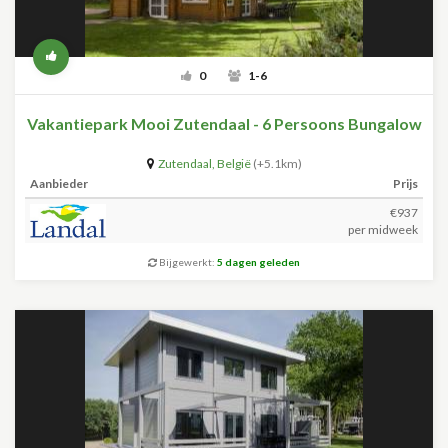
0
1-6
Vakantiepark Mooi Zutendaal - 6 Persoons Bungalow
Zutendaal
,
België
(+5.1km)
Aanbieder
Prijs
€937
per midweek
Bijgewerkt:
5 dagen geleden