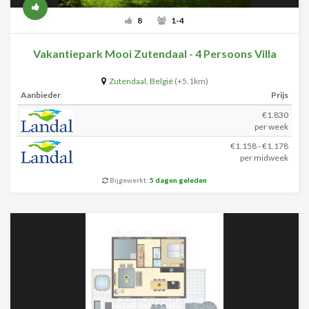
8
1-4
Vakantiepark Mooi Zutendaal - 4 Persoons Villa
Zutendaal
,
België
(+5.1km)
Aanbieder
Prijs
€1.830
per week
€1.158 - €1.178
per midweek
Bijgewerkt:
5 dagen geleden