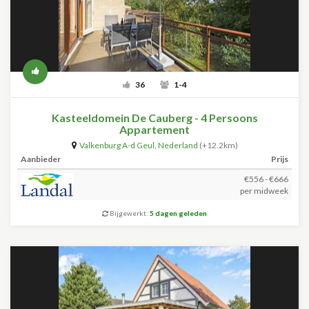
36
1-4
Kasteeldomein De Cauberg - 4 Persoons
Appartement
Valkenburg A-d Geul
,
Nederland
(+12.2km)
Aanbieder
Prijs
€556 - €666
per midweek
Bijgewerkt:
5 dagen geleden