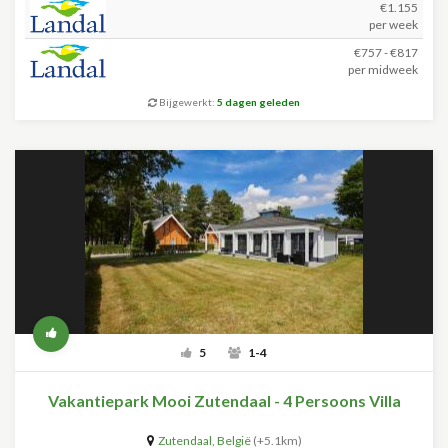
€1.155
per week
€757 - €817
per midweek
Bijgewerkt:
5 dagen geleden
5
1-4
Vakantiepark Mooi Zutendaal - 4 Persoons Villa
Zutendaal
,
België
(+5.1km)