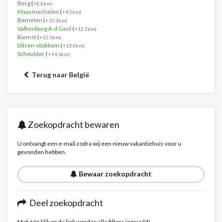
Berg
(
+8.8km)
Maasmechelen
(
+9.5km)
Bemelen
(
+10.3km)
Valkenburg A-d Geul
(
+12.2km)
Riemst
(
+12.5km)
Dilsen-stokkem
(
+13.0km)
Scheulder
(
+14.6km)
Terug naar België
Zoekopdracht bewaren
U ontvangt een e-mail zodra wij een nieuw vakantiehuis voor u
gevonden hebben.
Bewaar zoekopdracht
Deel zoekopdracht
Met één klik op de link worden alle filters ingevuld!