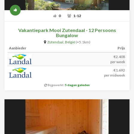
0
1-12
Vakantiepark Mooi Zutendaal - 12 Persoons
Bungalow
Zutendaal
,
België
(+5.1km)
Aanbieder
Prijs
€2.408
per week
€1.692
per midweek
Bijgewerkt:
5 dagen geleden