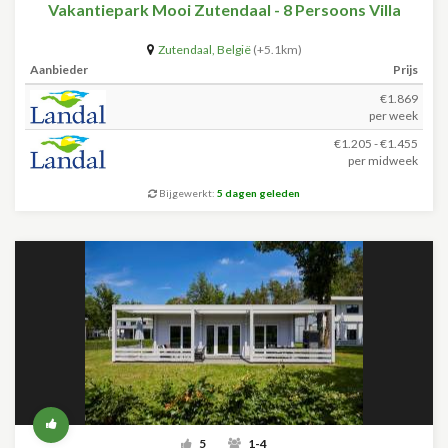
Vakantiepark Mooi Zutendaal - 8 Persoons Villa
Zutendaal
,
België
(+5.1km)
Aanbieder
Prijs
€1.869
per week
€1.205 - €1.455
per midweek
Bijgewerkt:
5 dagen geleden
5
1-4