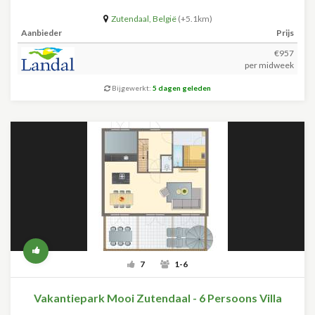
Zutendaal
,
België
(+5.1km)
Aanbieder
Prijs
€957
per midweek
Bijgewerkt:
5 dagen geleden
7
1-6
Vakantiepark Mooi Zutendaal - 6 Persoons Villa