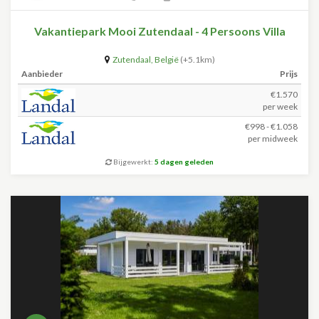
Vakantiepark Mooi Zutendaal - 4 Persoons Villa
Zutendaal
,
België
(+5.1km)
Aanbieder
Prijs
€1.570
per week
€998 - €1.058
per midweek
Bijgewerkt:
5 dagen geleden