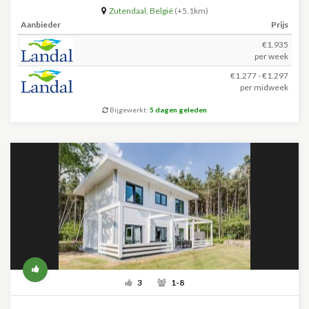
Zutendaal
,
België
(+5.1km)
Aanbieder
Prijs
€1.935
per week
€1.277 - €1.297
per midweek
Bijgewerkt:
5 dagen geleden
3
1-8