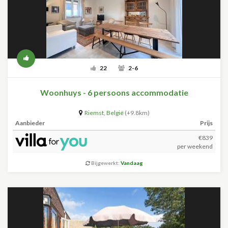
22
2-6
Woonhuys - 6 persoons accommodatie
Riemst
,
België
(+9.8km)
Aanbieder
Prijs
€839
per weekend
Bijgewerkt:
Vandaag