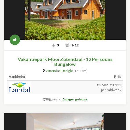
3
1-12
Vakantiepark Mooi Zutendaal - 12 Persoons
Bungalow
Zutendaal
,
België
(+5.1km)
Aanbieder
Prijs
€1.502 - €1.522
per midweek
Bijgewerkt:
5 dagen geleden