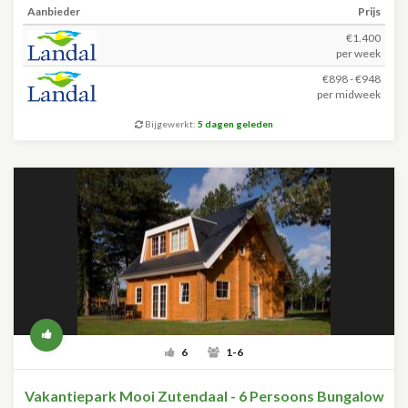
Aanbieder
Prijs
€1.400
per week
€898 - €948
per midweek
Bijgewerkt:
5 dagen geleden
6
1-6
Vakantiepark Mooi Zutendaal - 6 Persoons Bungalow