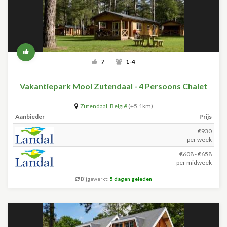
7
1-4
Vakantiepark Mooi Zutendaal - 4 Persoons Chalet
Zutendaal
,
België
(+5.1km)
Aanbieder
Prijs
€930
per week
€608 - €658
per midweek
Bijgewerkt:
5 dagen geleden