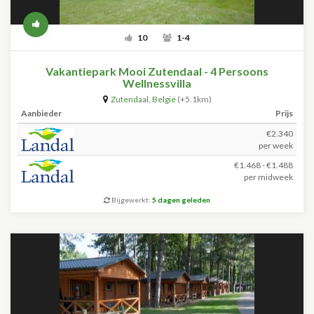
10
1-4
Vakantiepark Mooi Zutendaal - 4 Persoons
Wellnessvilla
Zutendaal
,
België
(+5.1km)
Aanbieder
Prijs
€2.340
per week
€1.468 - €1.488
per midweek
Bijgewerkt:
5 dagen geleden