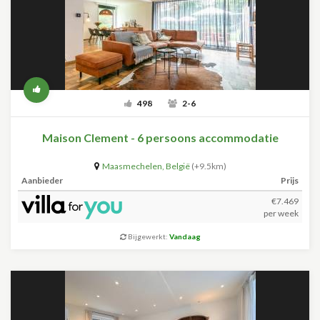
498
2-6
Maison Clement - 6 persoons accommodatie
Maasmechelen
,
België
(+9.5km)
Aanbieder
Prijs
€7.469
per week
Bijgewerkt:
Vandaag