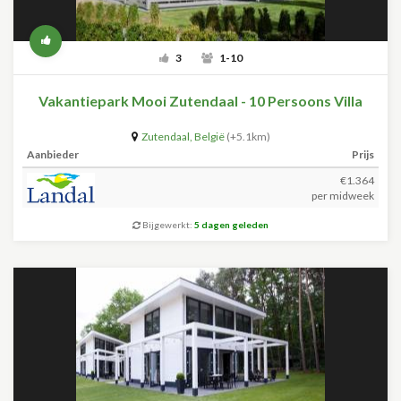
3
1-10
Vakantiepark Mooi Zutendaal - 10 Persoons Villa
Zutendaal
,
België
(+5.1km)
Aanbieder
Prijs
€1.364
per midweek
Bijgewerkt:
5 dagen geleden