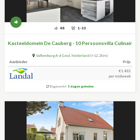
48
1-10
Kasteeldomein De Cauberg - 10 Persoonsvilla Culinair
Valkenburg A-d Geul
,
Nederland
(+12.2km)
Aanbieder
Prijs
€1.432
per midweek
Bijgewerkt:
5 dagen geleden