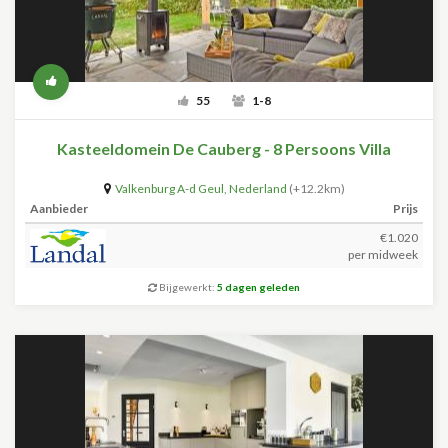
55
1-8
Kasteeldomein De Cauberg - 8 Persoons Villa
Valkenburg A-d Geul
,
Nederland
(+12.2km)
Aanbieder
Prijs
€1.020
per midweek
Bijgewerkt:
5 dagen geleden