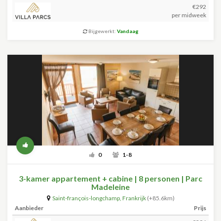
€292
per midweek
Bijgewerkt:
Vandaag
0
1-8
3-kamer appartement + cabine | 8 personen | Parc
Madeleine
Saint-françois-longchamp
,
Frankrijk
(+85.6km)
Aanbieder
Prijs