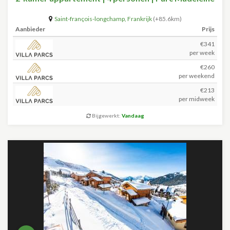
Saint-françois-longchamp
,
Frankrijk
(+85.6km)
Aanbieder
Prijs
€341
per week
€260
per weekend
€213
per midweek
Bijgewerkt:
Vandaag