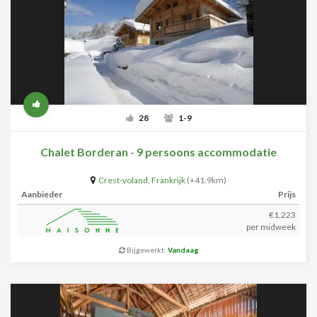
28
1-9
Chalet Borderan - 9 persoons accommodatie
Crest-voland
,
Frankrijk
(+41.9km)
Aanbieder
Prijs
€1.223
per midweek
Bijgewerkt:
Vandaag