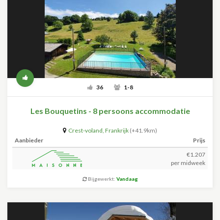
36
1-8
Les Bouquetins - 8 persoons accommodatie
Crest-voland
,
Frankrijk
(+41.9km)
Aanbieder
Prijs
€1.207
per midweek
Bijgewerkt:
Vandaag