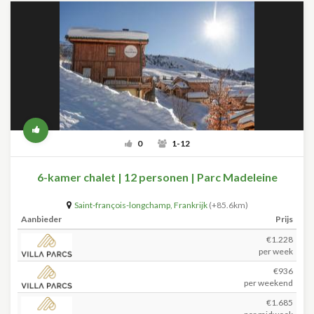
0
1-12
6-kamer chalet | 12 personen | Parc Madeleine
Saint-françois-longchamp
,
Frankrijk
(+85.6km)
Aanbieder
Prijs
€1.228
per week
€936
per weekend
€1.685