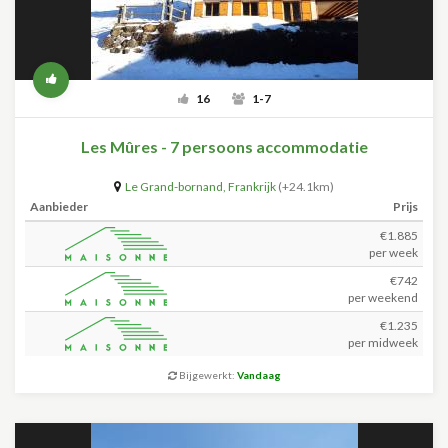
16
1-7
Les Mûres - 7 persoons accommodatie
Le Grand-bornand
,
Frankrijk
(+24.1km)
Aanbieder
Prijs
€1.885
per week
€742
per weekend
€1.235
per midweek
Bijgewerkt:
Vandaag