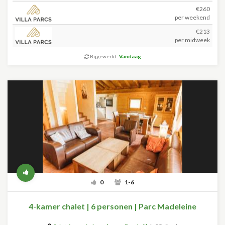
€260
per weekend
€213
per midweek
Bijgewerkt:
Vandaag
0
1-6
4-kamer chalet | 6 personen | Parc Madeleine