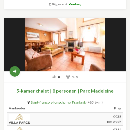
Bijgewerkt:
Vandaag
0
1-8
5-kamer chalet | 8 personen | Parc Madeleine
Saint-françois-longchamp
,
Frankrijk
(+85.6km)
Aanbieder
Prijs
€938
per week
€714