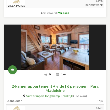
€396
per midweek
Bijgewerkt:
Vandaag
0
1-6
2-kamer appartement + vide | 6 personen | Parc
Madeleine
Saint-françois-longchamp
,
Frankrijk
(+85.6km)
Aanbieder
Prijs
€463