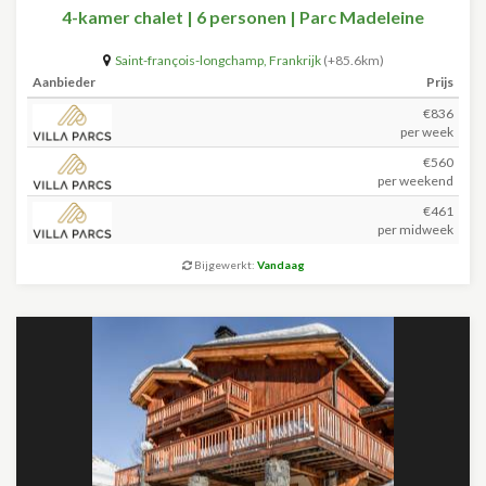
4-kamer chalet | 6 personen | Parc Madeleine
Saint-françois-longchamp
,
Frankrijk
(+85.6km)
Aanbieder
Prijs
€836
per week
€560
per weekend
€461
per midweek
Bijgewerkt:
Vandaag