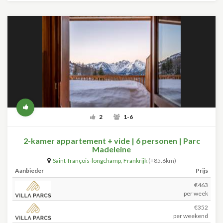
2
1-6
2-kamer appartement + vide | 6 personen | Parc
Madeleine
Saint-françois-longchamp
,
Frankrijk
(+85.6km)
Aanbieder
Prijs
€463
per week
€352
per weekend