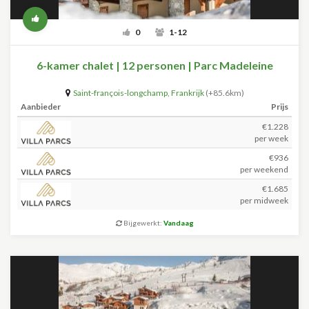
0
1-12
6-kamer chalet | 12 personen | Parc Madeleine
Saint-françois-longchamp
,
Frankrijk
(+85.6km)
Aanbieder
Prijs
€1.228
per week
€936
per weekend
€1.685
per midweek
Bijgewerkt:
Vandaag