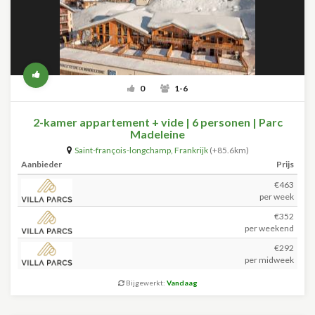
0
1-6
2-kamer appartement + vide | 6 personen | Parc
Madeleine
Saint-françois-longchamp
,
Frankrijk
(+85.6km)
Aanbieder
Prijs
€463
per week
€352
per weekend
€292
per midweek
Bijgewerkt:
Vandaag