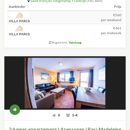
Saint-françois-longchamp
,
Frankrijk
(+85.6km)
Aanbieder
Prijs
€560
per weekend
€461
per midweek
Bijgewerkt:
Vandaag
0
1-4
2-kamer appartement | 4 personen | Parc Madeleine