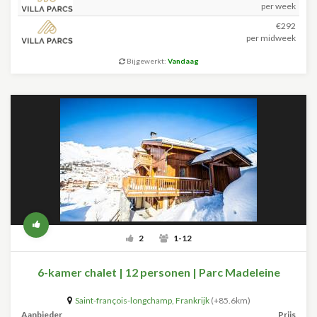
per week
€292
per midweek
Bijgewerkt:
Vandaag
2
1-12
6-kamer chalet | 12 personen | Parc Madeleine
Saint-françois-longchamp
,
Frankrijk
(+85.6km)
Aanbieder
Prijs