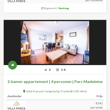
per midweek
Bijgewerkt:
Vandaag
2
1-4
2-kamer appartement | 4 personen | Parc Madeleine
Saint-françois-longchamp
,
Frankrijk
(+85.6km)
Aanbieder
Prijs
€341
per week