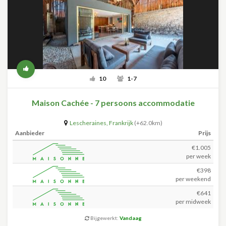
10
1-7
Maison Cachée - 7 persoons accommodatie
Lescheraines
,
Frankrijk
(+62.0km)
Aanbieder
Prijs
€1.005
per week
€398
per weekend
€641
per midweek
Bijgewerkt:
Vandaag