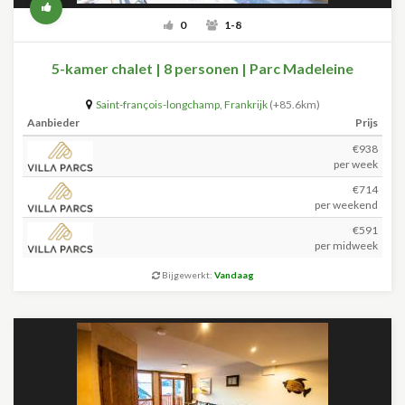
0
1-8
5-kamer chalet | 8 personen | Parc Madeleine
Saint-françois-longchamp
,
Frankrijk
(+85.6km)
Aanbieder
Prijs
€938
per week
€714
per weekend
€591
per midweek
Bijgewerkt:
Vandaag