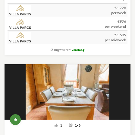
€1.228
per week
€936
per weekend
€1.685
per midweek
Bijgewerkt:
Vandaag
1
1-6