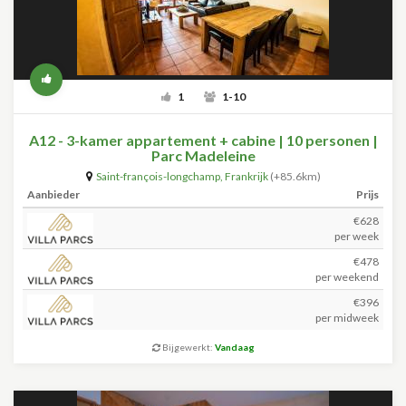
1
1-10
A12 - 3-kamer appartement + cabine | 10 personen |
Parc Madeleine
Saint-françois-longchamp
,
Frankrijk
(+85.6km)
Aanbieder
Prijs
€628
per week
€478
per weekend
€396
per midweek
Bijgewerkt:
Vandaag