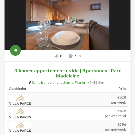
0
1-8
3-kamer appartement + vide | 8 personen | Parc
Madeleine
Saint-françois-longchamp
,
Frankrijk
(+85.6km)
Aanbieder
Prijs
€628
per week
€478
per weekend
€396
per midweek