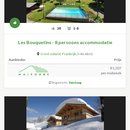
38
1-8
Les Bouquetins - 8 persoons accommodatie
Crest-voland
,
Frankrijk
(+46.6km)
Aanbieder
Prijs
€1.207
per midweek
Bijgewerkt:
Vandaag