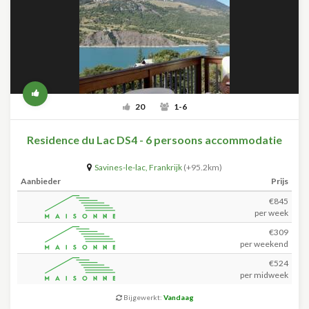
20
1-6
Residence du Lac DS4 - 6 persoons accommodatie
Savines-le-lac
,
Frankrijk
(+95.2km)
Aanbieder
Prijs
€845
per week
€309
per weekend
€524
per midweek
Bijgewerkt:
Vandaag