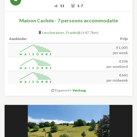
11
1-7
Maison Cachée - 7 persoons accommodatie
Lescheraines
,
Frankrijk
(+47.7km)
Aanbieder
Prijs
€1.005
per week
€398
per weekend
€641
per midweek
Bijgewerkt:
Vandaag