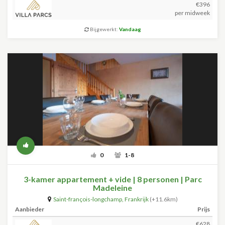
€396
per midweek
Bijgewerkt:
Vandaag
0
1-8
3-kamer appartement + vide | 8 personen | Parc
Madeleine
Saint-françois-longchamp
,
Frankrijk
(+11.6km)
Aanbieder
Prijs
€628