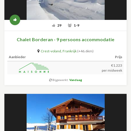
29
1-9
Chalet Borderan - 9 persoons accommodatie
Crest-voland
,
Frankrijk
(+46.6km)
Aanbieder
Prijs
€1.223
per midweek
Bijgewerkt:
Vandaag