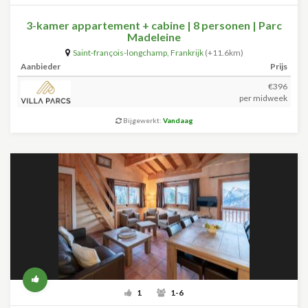
3-kamer appartement + cabine | 8 personen | Parc
Madeleine
Saint-françois-longchamp
,
Frankrijk
(+11.6km)
Aanbieder
Prijs
€396
per midweek
Bijgewerkt:
Vandaag
1
1-6