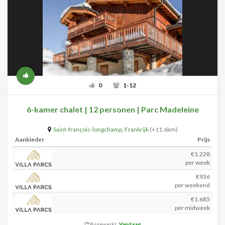
0
1-12
6-kamer chalet | 12 personen | Parc Madeleine
Saint-françois-longchamp
,
Frankrijk
(+11.6km)
Aanbieder
Prijs
€1.228
per week
€936
per weekend
€1.685
per midweek
Bijgewerkt:
Vandaag