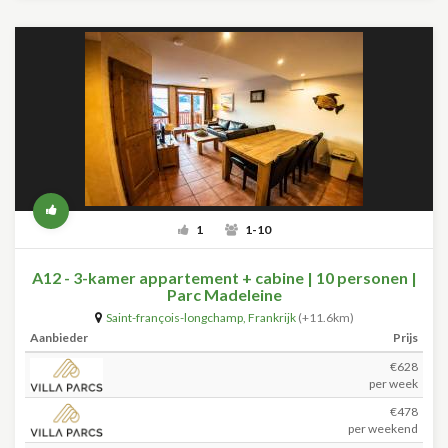
1
1-10
A12 - 3-kamer appartement + cabine | 10 personen |
Parc Madeleine
Saint-françois-longchamp
,
Frankrijk
(+11.6km)
Aanbieder
Prijs
€628
per week
€478
per weekend