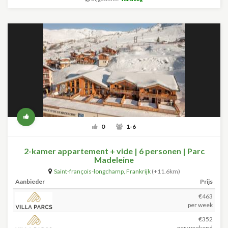
0
1-6
2-kamer appartement + vide | 6 personen | Parc
Madeleine
Saint-françois-longchamp
,
Frankrijk
(+11.6km)
Aanbieder
Prijs
€463
per week
€352
per weekend