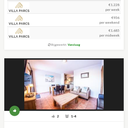
€1.228
per week
€936
per weekend
€1.685
per midweek
Bijgewerkt:
Vandaag
2
1-4