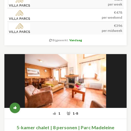
per week
€478
per weekend
€396
per midweek
Bijgewerkt:
Vandaag
1
1-8
5-kamer chalet | 8 personen | Parc Madeleine