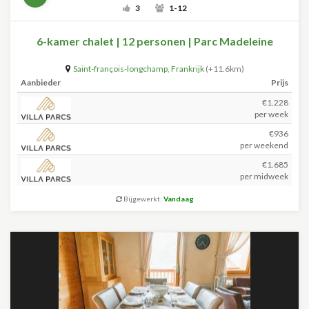
3
1-12
6-kamer chalet | 12 personen | Parc Madeleine
Saint-françois-longchamp
,
Frankrijk
(+11.6km)
Aanbieder
Prijs
€1.228
per week
€936
per weekend
€1.685
per midweek
Bijgewerkt:
Vandaag