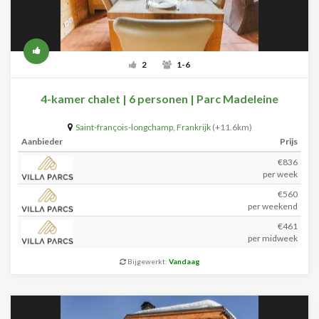
2
1-6
4-kamer chalet | 6 personen | Parc Madeleine
Saint-françois-longchamp
,
Frankrijk
(+11.6km)
Aanbieder
Prijs
€836
per week
€560
per weekend
€461
per midweek
Bijgewerkt:
Vandaag