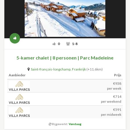
0
1-8
5-kamer chalet | 8 personen | Parc Madeleine
Saint-françois-longchamp
,
Frankrijk
(+11.6km)
Aanbieder
Prijs
€938
per week
€714
per weekend
€591
per midweek
Bijgewerkt:
Vandaag