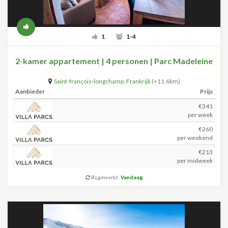
1
1-4
2-kamer appartement | 4 personen | Parc Madeleine
Saint-françois-longchamp
,
Frankrijk
(+11.6km)
Aanbieder
Prijs
€341
per week
€260
per weekend
€213
per midweek
Bijgewerkt:
Vandaag