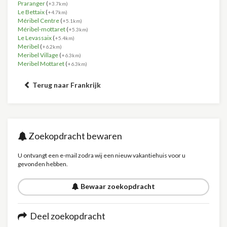
Praranger
(
+3.7km)
Le Bettaix
(
+4.7km)
Méribel Centre
(
+5.1km)
Méribel-mottaret
(
+5.3km)
Le Levassaix
(
+5.4km)
Meribel
(
+6.2km)
Meribel Village
(
+6.3km)
Meribel Mottaret
(
+6.3km)
Terug naar Frankrijk
Zoekopdracht bewaren
U ontvangt een e-mail zodra wij een nieuw vakantiehuis voor u
gevonden hebben.
Bewaar zoekopdracht
Deel zoekopdracht