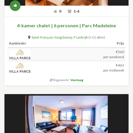
0
1-6
4-kamer chalet | 6 personen | Parc Madeleine
Saint-françois-longchamp
,
Frankrijk
(+11.6km)
Aanbieder
Prijs
€560
per weekend
€461
per midweek
Bijgewerkt:
Vandaag