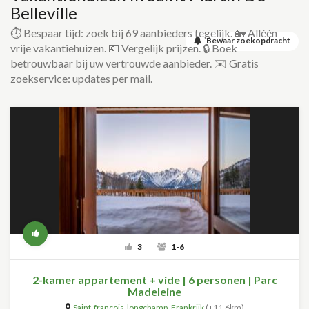
Belleville
⏱️ Bespaar tijd: zoek bij 69 aanbieders tegelijk. 🏡 Alléén
Bewaar zoekopdracht
vrije vakantiehuizen. 💶 Vergelijk prijzen. 🔒 Boek
betrouwbaar bij uw vertrouwde aanbieder. ✉️ Gratis
zoekservice: updates per mail.
3
1-6
2-kamer appartement + vide | 6 personen | Parc
Madeleine
Saint-françois-longchamp
,
Frankrijk
(+11.6km)