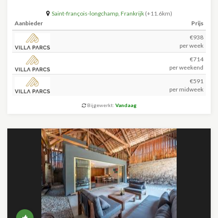
Saint-françois-longchamp
,
Frankrijk
(+11.6km)
Aanbieder
Prijs
€938
per week
€714
per weekend
€591
per midweek
Bijgewerkt:
Vandaag