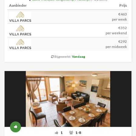
Aanbieder
Prijs
€463
per week
€352
per weekend
€292
per midweek
Bijgewerkt:
Vandaag
1
1-8