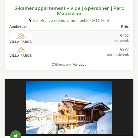
2-kamer appartement + vide | 6 personen | Parc
Madeleine
Saint-françois-longchamp
,
Frankrijk
(+11.6km)
Aanbieder
Prijs
€463
per week
€292
per midweek
Bijgewerkt:
Vandaag