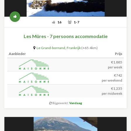
16
1-7
Les Mûres - 7 persoons accommodatie
Le Grand-bornand
,
Frankrijk
(+65.4km)
Aanbieder
Prijs
€1.885
per week
€742
per weekend
€1.235
per midweek
Bijgewerkt:
Vandaag