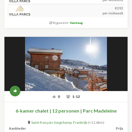
€292
per midweek
Bijgewerkt:
Vandaag
0
1-12
6-kamer chalet | 12 personen | Parc Madeleine
Saint-françois-longchamp
,
Frankrijk
(+11.6km)
Aanbieder
Prijs