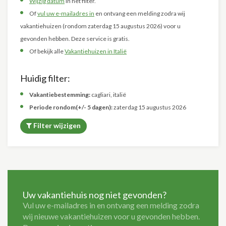
Wijzig datum
in het filter.
Of
vul uw e-mailadres in
en ontvang een melding zodra wij
vakantiehuizen (rondom zaterdag 15 augustus 2026) voor u
gevonden hebben. Deze service is gratis.
Of bekijk alle
Vakantiehuizen in Italië
Huidig filter:
Vakantiebestemming:
cagliari, italië
Periode rondom(+/- 5 dagen):
zaterdag 15 augustus 2026
Filter wijzigen
Uw vakantiehuis nog niet gevonden?
Vul uw e-mailadres in en ontvang een melding zodra
wij nieuwe vakantiehuizen voor u gevonden hebben.