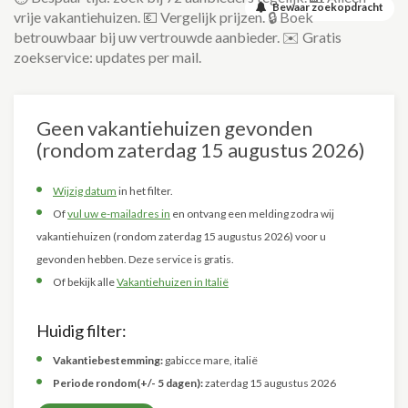
Bewaar zoekopdracht
vrije vakantiehuizen. 💶 Vergelijk prijzen. 🔒 Boek
betrouwbaar bij uw vertrouwde aanbieder. ✉️ Gratis
zoekservice: updates per mail.
Geen vakantiehuizen gevonden
(rondom zaterdag 15 augustus 2026)
Wijzig datum
in het filter.
Of
vul uw e-mailadres in
en ontvang een melding zodra wij
vakantiehuizen (rondom zaterdag 15 augustus 2026) voor u
gevonden hebben. Deze service is gratis.
Of bekijk alle
Vakantiehuizen in Italië
Huidig filter:
Vakantiebestemming:
gabicce mare, italië
Periode rondom(+/- 5 dagen):
zaterdag 15 augustus 2026