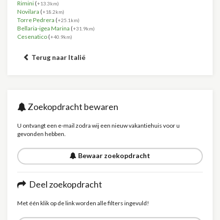
Rimini
(
+13.3km)
Novilara
(
+18.2km)
Torre Pedrera
(
+25.1km)
Bellaria-igea Marina
(
+31.9km)
Cesenatico
(
+40.9km)
Terug naar Italië
Zoekopdracht bewaren
U ontvangt een e-mail zodra wij een nieuw vakantiehuis voor u
gevonden hebben.
Bewaar zoekopdracht
Deel zoekopdracht
Met één klik op de link worden alle filters ingevuld!