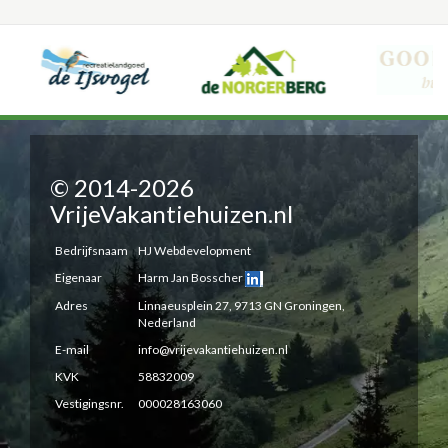
© 2014-2026
VrijeVakantiehuizen.nl
Bedrijfsnaam
HJ Webdevelopment
Eigenaar
Harm Jan Bosscher
Adres
Linnaeusplein 27, 9713 GN Groningen,
Nederland
E-mail
info@vrijevakantiehuizen.nl
KVK
58832009
Vestigingsnr.
000028163060