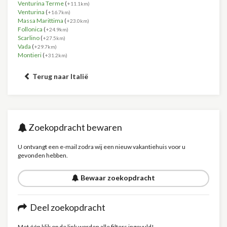
Venturina Terme
(
+11.1km)
Venturina
(
+16.7km)
Massa Marittima
(
+23.0km)
Follonica
(
+24.9km)
Scarlino
(
+27.5km)
Vada
(
+29.7km)
Montieri
(
+31.2km)
Terug naar Italië
Zoekopdracht bewaren
U ontvangt een e-mail zodra wij een nieuw vakantiehuis voor u
gevonden hebben.
Bewaar zoekopdracht
Deel zoekopdracht
Met één klik op de link worden alle filters ingevuld!