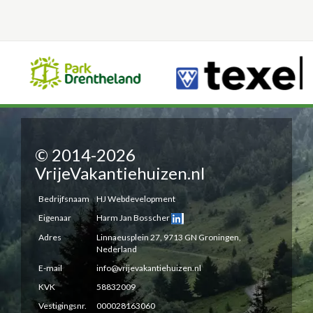
© 2014-2026
VrijeVakantiehuizen.nl
Bedrijfsnaam
HJ Webdevelopment
Eigenaar
Harm Jan Bosscher
Adres
Linnaeusplein 27, 9713 GN Groningen,
Nederland
E-mail
info@vrijevakantiehuizen.nl
KVK
58832009
Vestigingsnr.
000028163060