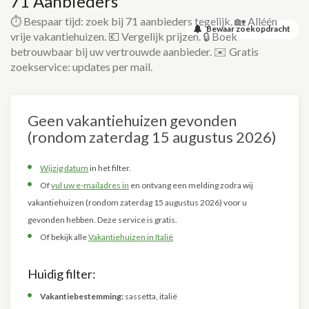
71 Aanbieders
⏱️ Bespaar tijd: zoek bij 71 aanbieders tegelijk. 🏡 Alléén
Bewaar zoekopdracht
vrije vakantiehuizen. 💶 Vergelijk prijzen. 🔒 Boek
betrouwbaar bij uw vertrouwde aanbieder. ✉️ Gratis
zoekservice: updates per mail.
Geen vakantiehuizen gevonden
(rondom zaterdag 15 augustus 2026)
Wijzig datum
in het filter.
Of
vul uw e-mailadres in
en ontvang een melding zodra wij
vakantiehuizen (rondom zaterdag 15 augustus 2026) voor u
gevonden hebben. Deze service is gratis.
Of bekijk alle
Vakantiehuizen in Italië
Huidig filter:
Vakantiebestemming:
sassetta, italië