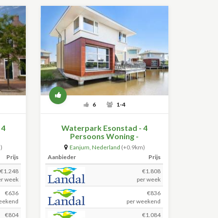
6
1-4
 4
Waterpark Esonstad - 4
Persoons Woning -
Waterwoning
)
Eanjum
,
Nederland
(+0.9km)
Prijs
Aanbieder
Prijs
€1.248
€1.808
er week
per week
€636
€836
eekend
per weekend
€804
€1.084