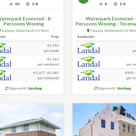
10
1-8
6
1-6
aterpark Esonstad - 8
Waterpark Esonstad -
Persoons Woning
Persoons Woning - Toren
Eanjum
,
Nederland
(+0.9km)
Eanjum
,
Nederland
(+0.9km
eder
Prijs
Aanbieder
€1.955
per week
p
€1.061
per weekend
per w
€1.077 - €1.467
€991 -
per midweek
per m
Bijgewerkt:
Vandaag
Bijgewerkt:
Vandaag