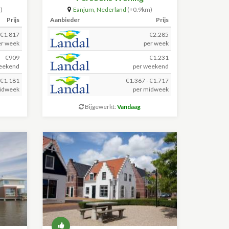
)
Eanjum
,
Nederland
(+0.9km)
Prijs
Aanbieder
Prijs
€1.817
€2.285
er week
per week
€909
€1.231
eekend
per weekend
 €1.181
€1.367 - €1.717
idweek
per midweek
Bijgewerkt:
Vandaag