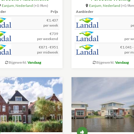
Eanjum
,
Nederland
(+0.9km)
Eanjum
,
Nederland
(+0.9km
eder
Prijs
Aanbieder
€1.437
per week
p
€739
per weekend
per w
€871 - €951
€1.041 -
per midweek
per m
Bijgewerkt:
Vandaag
Bijgewerkt:
Vandaag