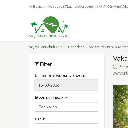
Bespaar tijd: zoek bij
71
aanbieders tegelijk
Alléén Vrije Vak
VrijeVakantiehuizen.nl
Nederland
Vakantiehuizen Lauwer
Vaka
Filter
⏱️ Bespa
uw vert
PERIODE RONDOM (+/- 5 DAGEN)
AANTAL PERSONEN
PRIJS