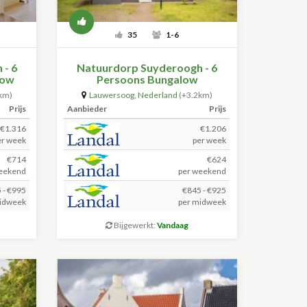
35
1-6
 - 6
Natuurdorp Suyderoogh - 6
low
Persoons Bungalow
km)
Lauwersoog
,
Nederland
(+3.2km)
Prijs
Aanbieder
Prijs
€1.316
€1.206
er week
per week
€714
€624
eekend
per weekend
 - €995
€845 - €925
idweek
per midweek
Bijgewerkt:
Vandaag