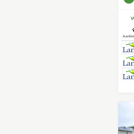
W
Aanbi