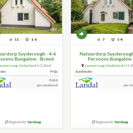
11
1-6
7
1-4
uurdorp Suyderoogh - 4-6
Natuurdorp Suyderoogh
soons Bungalow - Breed
Persoons Bungalow
Toegankelijk
auwersoog
,
Nederland
(+3.2km)
Lauwersoog
,
Nederland
(+3.2
eder
Prijs
Aanbieder
€664
per weekend
per m
Bijgewerkt:
Vandaag
Bijgewerkt:
Vandaag