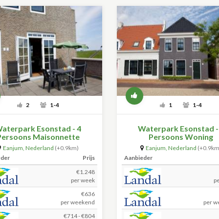
2
1-4
1
1-4
aterpark Esonstad - 4
Waterpark Esonstad -
Persoons Maisonnette
Persoons Woning
Eanjum
,
Nederland
(+0.9km)
Eanjum
,
Nederland
(+0.9km
eder
Prijs
Aanbieder
€1.248
per week
p
€636
per weekend
per w
€714 - €804