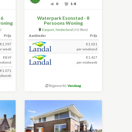
0
1-8
 6
Waterpark Esonstad - 8
woning
Persoons Woning
)
Eanjum
,
Nederland
(+0.9km)
Prijs
Aanbieder
Prijs
€1.597
€1.031
er week
per weekend
€819
€1.427
eekend
per midweek
 €1.071
idweek
Bijgewerkt:
Vandaag