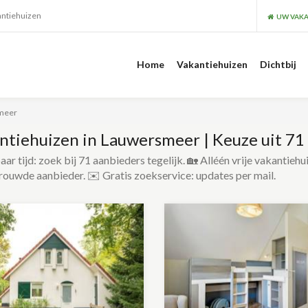
antiehuizen
UW VAKA
Home
Vakantiehuizen
Dichtbij
smeer
ntiehuizen in Lauwersmeer | Keuze uit 71
ar tijd: zoek bij 71 aanbieders tegelijk. 🏡 Alléén vrije vakantiehu
rouwde aanbieder. ✉️ Gratis zoekservice: updates per mail.