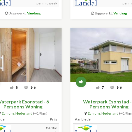
per midweek
per m
Bijgewerkt:
Vandaag
Bijgewerkt:
Vandaag
8
1-6
7
1-6
aterpark Esonstad - 6
Waterpark Esonstad -
Persoons Woning
Persoons Woning
Eanjum
,
Nederland
(+0.9km)
Eanjum
,
Nederland
(+0.9km
eder
Prijs
Aanbieder
€3.106