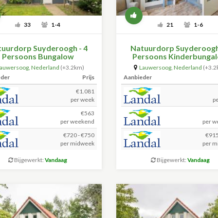
33
1-4
21
1-6
uurdorp Suyderoogh - 4
Natuurdorp Suyderoogh
Persoons Bungalow
Persoons Kinderbunga
auwersoog
,
Nederland
(+3.2km)
Lauwersoog
,
Nederland
(+3.2
eder
Prijs
Aanbieder
€1.081
per week
p
€563
per weekend
per w
€720 - €750
€915
per midweek
per m
Bijgewerkt:
Vandaag
Bijgewerkt:
Vandaag