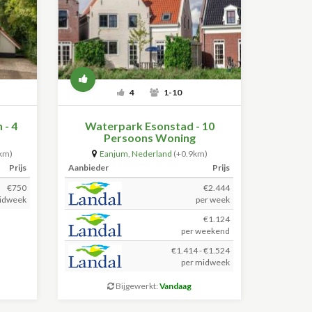
4
1-10
 - 4
Waterpark Esonstad - 10
Persoons Woning
km)
Eanjum
,
Nederland
(+0.9km)
Prijs
Aanbieder
Prijs
€750
€2.444
idweek
per week
€1.124
per weekend
€1.414 - €1.524
per midweek
Bijgewerkt:
Vandaag