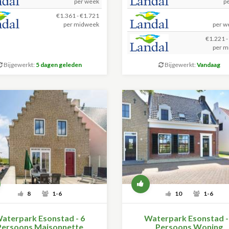
per week
p
€1.361 - €1.721
per midweek
per w
€1.221 -
per m
Bijgewerkt:
5 dagen geleden
Bijgewerkt:
Vandaag
8
1-6
10
1-6
aterpark Esonstad - 6
Waterpark Esonstad -
Persoons Maisonnette
Persoons Woning