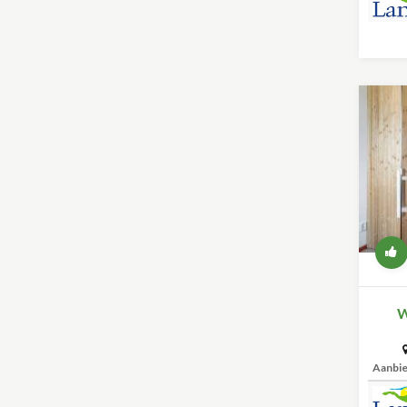
W
Aanbi