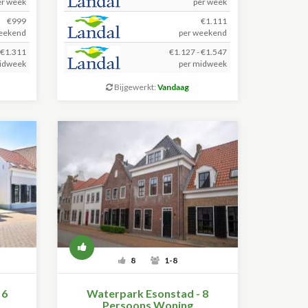
er week
per week
€999
€1.111
eekend
per weekend
 €1.311
€1.127 - €1.547
idweek
per midweek
Bijgewerkt:
Vandaag
8
1-8
 6
Waterpark Esonstad - 8
Persoons Woning