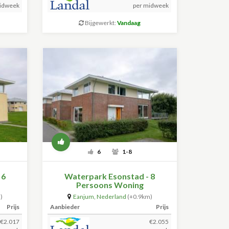
idweek
per midweek
Bijgewerkt:
Vandaag
6
1-8
 6
Waterpark Esonstad - 8
Persoons Woning
)
Eanjum
,
Nederland
(+0.9km)
Prijs
Aanbieder
Prijs
€2.017
€2.055