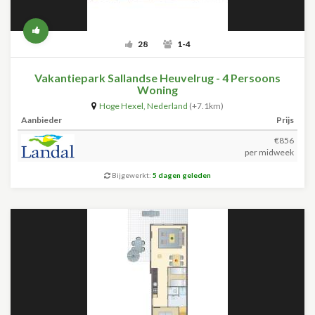
28
1-4
Vakantiepark Sallandse Heuvelrug - 4 Persoons
Woning
Hoge Hexel
,
Nederland
(+7.1km)
Aanbieder
Prijs
€856
per midweek
Bijgewerkt:
5 dagen geleden