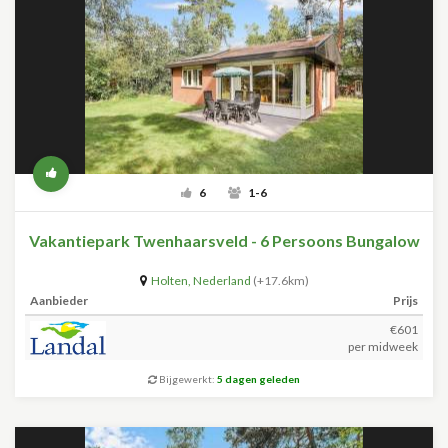
6
1-6
Vakantiepark Twenhaarsveld - 6 Persoons Bungalow
Holten
,
Nederland
(+17.6km)
Aanbieder
Prijs
€601
per midweek
Bijgewerkt:
5 dagen geleden