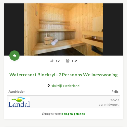
12
1-2
Waterresort Blocksyl - 2 Persoons Wellnesswoning
Blokzijl
,
Nederland
Aanbieder
Prijs
€890
per midweek
Bijgewerkt:
5 dagen geleden