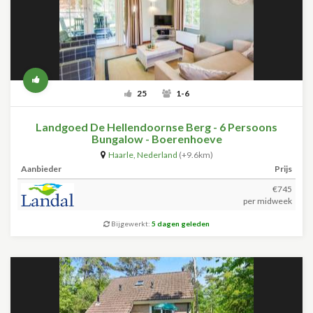
25
1-6
Landgoed De Hellendoornse Berg - 6 Persoons
Bungalow - Boerenhoeve
Haarle
,
Nederland
(+9.6km)
Aanbieder
Prijs
€745
per midweek
Bijgewerkt:
5 dagen geleden