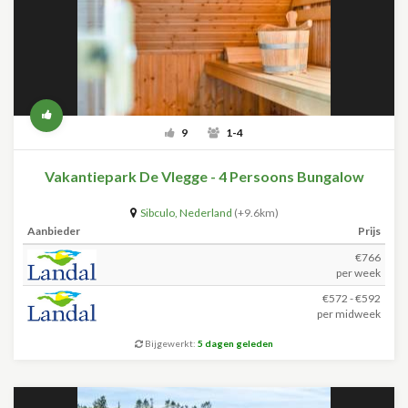
9
1-4
Vakantiepark De Vlegge - 4 Persoons Bungalow
Sibculo
,
Nederland
(+9.6km)
Aanbieder
Prijs
€766
per week
€572 - €592
per midweek
Bijgewerkt:
5 dagen geleden