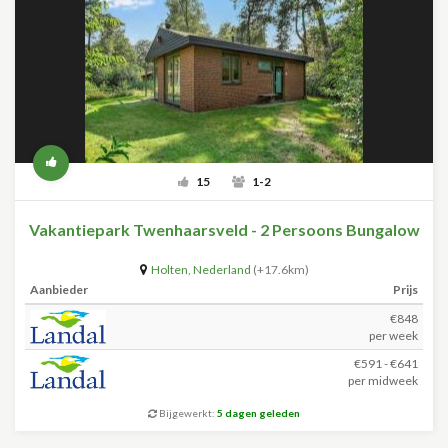
15
1-2
Vakantiepark Twenhaarsveld - 2 Persoons Bungalow
Holten
,
Nederland
(+17.6km)
Aanbieder
Prijs
€848
per week
€591 - €641
per midweek
Bijgewerkt:
5 dagen geleden