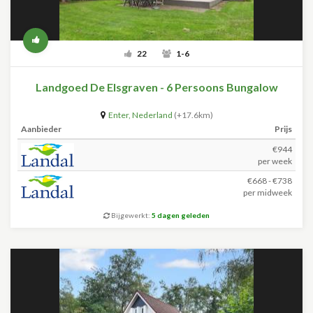
22
1-6
Landgoed De Elsgraven - 6 Persoons Bungalow
Enter
,
Nederland
(+17.6km)
Aanbieder
Prijs
€944
per week
€668 - €738
per midweek
Bijgewerkt:
5 dagen geleden