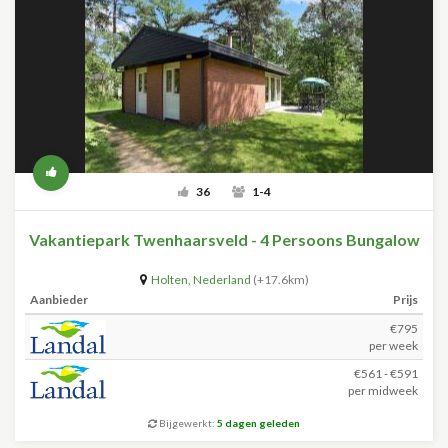
36
1-4
Vakantiepark Twenhaarsveld - 4 Persoons Bungalow
Holten
,
Nederland
(+17.6km)
Aanbieder
Prijs
€795
per week
€561 - €591
per midweek
Bijgewerkt:
5 dagen geleden