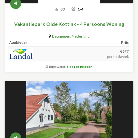
33
1-4
Vakantiepark Olde Kottink - 4 Persoons Woning
Beuningen
,
Nederland
Aanbieder
Prijs
€677
per midweek
Bijgewerkt:
5 dagen geleden