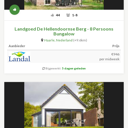
44
1-8
Landgoed De Hellendoornse Berg - 8 Persoons
Bungalow
Haarle
,
Nederland
(+9.6km)
Aanbieder
Prijs
€946
per midweek
Bijgewerkt:
5 dagen geleden