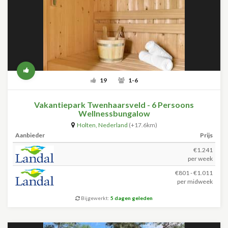
19
1-6
Vakantiepark Twenhaarsveld - 6 Persoons
Wellnessbungalow
Holten
,
Nederland
(+17.6km)
Aanbieder
Prijs
€1.241
per week
€801 - €1.011
per midweek
Bijgewerkt:
5 dagen geleden