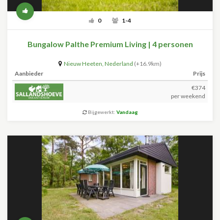
0
1-4
Bungalow Palthe Premium Living | 4 personen
Nieuw Heeten
,
Nederland
(+16.9km)
Aanbieder
Prijs
€374
per weekend
Bijgewerkt:
Vandaag