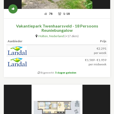
78
1-18
Vakantiepark Twenhaarsveld - 18 Persoons
Reuniebungalow
Holten
,
Nederland
(+17.6km)
Aanbieder
Prijs
€2.291
per week
€1.589 - €1.959
per midweek
Bijgewerkt:
5 dagen geleden