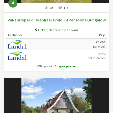
22
1-8
Vakantiepark Twenhaarsveld - 8 Persoons Bungalow
Holten
,
Nederland
(+17.6km)
Aanbieder
Prijs
€1.088
per week
€740
per midweek
Bijgewerkt:
5 dagen geleden