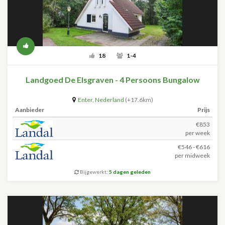
18
1-4
Landgoed De Elsgraven - 4 Persoons Bungalow
Enter
,
Nederland
(+17.6km)
Aanbieder
Prijs
€853
per week
€546 - €616
per midweek
Bijgewerkt:
5 dagen geleden