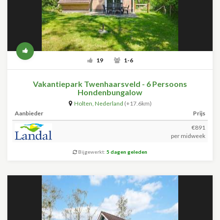
19
1-6
Vakantiepark Twenhaarsveld - 6 Persoons
Hondenbungalow
Holten
,
Nederland
(+17.6km)
Aanbieder
Prijs
€891
per midweek
Bijgewerkt:
5 dagen geleden