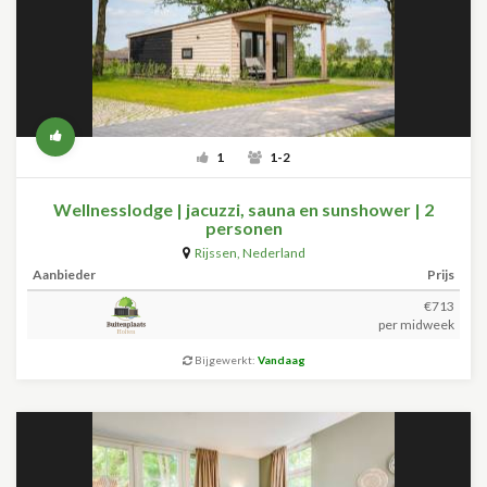
1
1-2
Wellnesslodge | jacuzzi, sauna en sunshower | 2
personen
Rijssen
,
Nederland
Aanbieder
Prijs
€713
per midweek
Bijgewerkt:
Vandaag