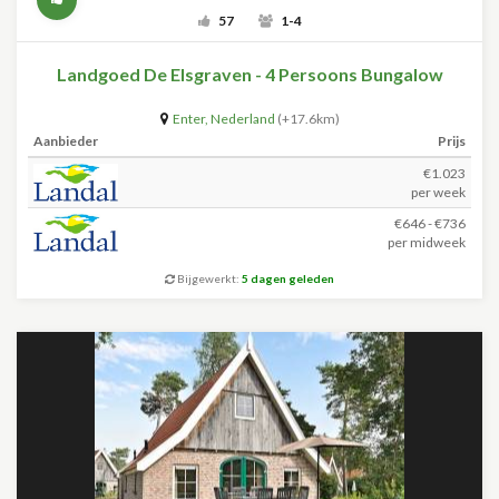
57
1-4
Landgoed De Elsgraven - 4 Persoons Bungalow
Enter
,
Nederland
(+17.6km)
Aanbieder
Prijs
€1.023
per week
€646 - €736
per midweek
Bijgewerkt:
5 dagen geleden