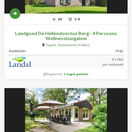
14
1-4
Landgoed De Hellendoornse Berg - 4 Persoons
Wellnessbungalow
Haarle
,
Nederland
(+9.6km)
Aanbieder
Prijs
€1.084
per midweek
Bijgewerkt:
5 dagen geleden