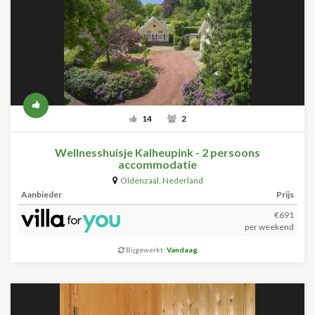
14
2
Wellnesshuisje Kalheupink - 2 persoons
accommodatie
Oldenzaal
,
Nederland
Aanbieder
Prijs
€691
per weekend
Bijgewerkt:
Vandaag