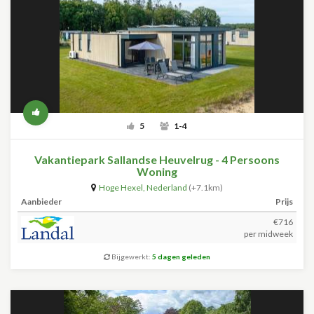
5
1-4
Vakantiepark Sallandse Heuvelrug - 4 Persoons
Woning
Hoge Hexel
,
Nederland
(+7.1km)
Aanbieder
Prijs
€716
per midweek
Bijgewerkt:
5 dagen geleden