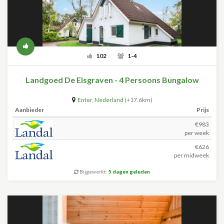
102
1-4
Landgoed De Elsgraven - 4 Persoons Bungalow
Enter
,
Nederland
(+17.6km)
Aanbieder
Prijs
€983
per week
€626
per midweek
Bijgewerkt:
5 dagen geleden