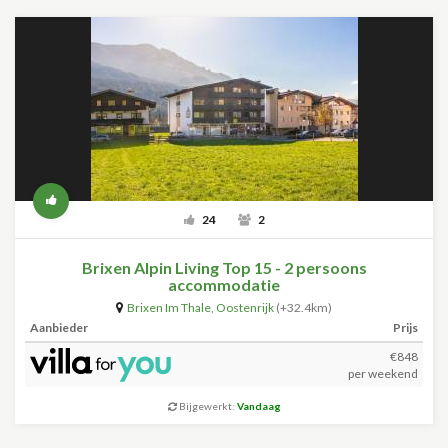
24
2
Brixen Alpin Living Top 15 - 2 persoons
accommodatie
Brixen Im Thale
,
Oostenrijk
(+32.4km)
Aanbieder
Prijs
€848
per weekend
Bijgewerkt:
Vandaag