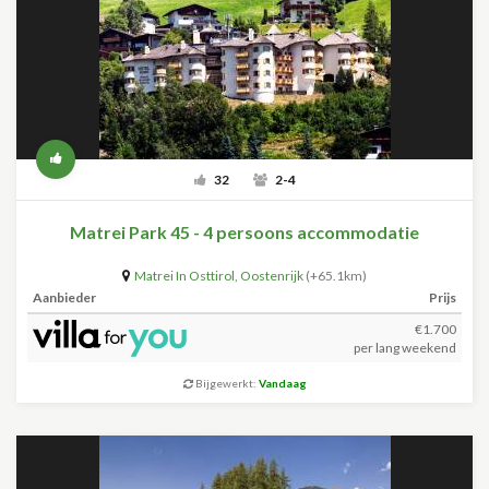
32
2-4
Matrei Park 45 - 4 persoons accommodatie
Matrei In Osttirol
,
Oostenrijk
(+65.1km)
Aanbieder
Prijs
€1.700
per lang weekend
Bijgewerkt:
Vandaag