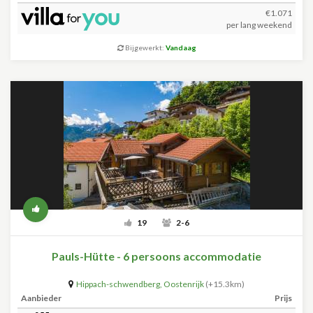
€1.071
per lang weekend
Bijgewerkt:
Vandaag
19
2-6
Pauls-Hütte - 6 persoons accommodatie
Hippach-schwendberg
,
Oostenrijk
(+15.3km)
Aanbieder
Prijs