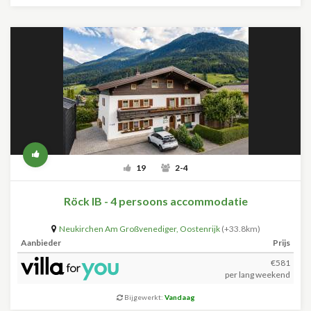
19
2-4
Röck IB - 4 persoons accommodatie
Neukirchen Am Großvenediger
,
Oostenrijk
(+33.8km)
Aanbieder
Prijs
€581
per lang weekend
Bijgewerkt:
Vandaag