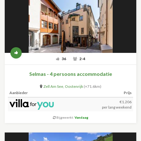
36
2-4
Selmas - 4 persoons accommodatie
Zell Am See
,
Oostenrijk
(+71.6km)
Aanbieder
Prijs
€1.206
per lang weekend
Bijgewerkt:
Vandaag