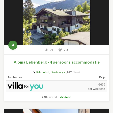
21
2-4
Alpina Lebenberg - 4 persoons accommodatie
Kitzbühel
,
Oostenrijk
(+42.0km)
Aanbieder
Prijs
€632
per weekend
Bijgewerkt:
Vandaag