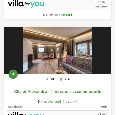
€7.070
per week
Bijgewerkt:
Vandaag
93
2-4
Chalet Alexandra - 4 persoons accommodatie
Itter
,
Oostenrijk
(+26.1km)
Aanbieder
Prijs
€1.470