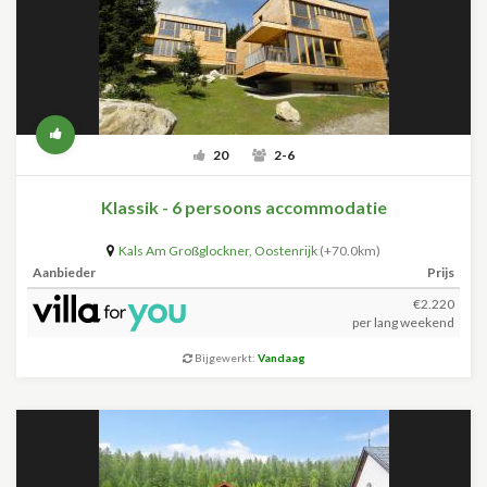
20
2-6
Klassik - 6 persoons accommodatie
Kals Am Großglockner
,
Oostenrijk
(+70.0km)
Aanbieder
Prijs
€2.220
per lang weekend
Bijgewerkt:
Vandaag