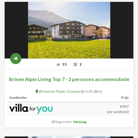
15
2
Brixen Alpin Living Top 7 - 2 persoons accommodatie
Brixen Im Thale
,
Oostenrijk
(+32.4km)
Aanbieder
Prijs
€907
per weekend
Bijgewerkt:
Vandaag