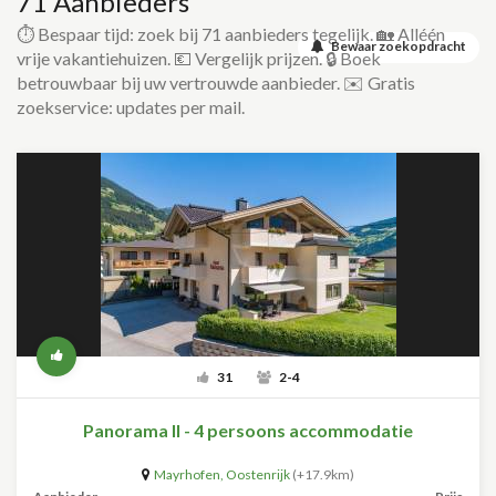
71 Aanbieders
⏱️ Bespaar tijd: zoek bij 71 aanbieders tegelijk. 🏡 Alléén
Bewaar zoekopdracht
vrije vakantiehuizen. 💶 Vergelijk prijzen. 🔒 Boek
betrouwbaar bij uw vertrouwde aanbieder. ✉️ Gratis
zoekservice: updates per mail.
31
2-4
Panorama II - 4 persoons accommodatie
Mayrhofen
,
Oostenrijk
(+17.9km)