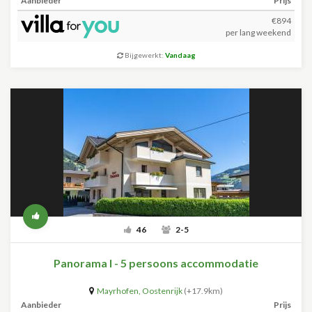
Aanbieder
Prijs
€894
per lang weekend
Bijgewerkt:
Vandaag
46
2-5
Panorama I - 5 persoons accommodatie
Mayrhofen
,
Oostenrijk
(+17.9km)
Aanbieder
Prijs