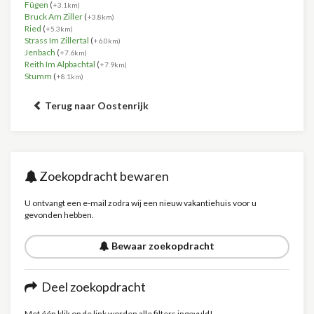
Fügen
(
+3.1km)
Bruck Am Ziller
(
+3.8km)
Ried
(
+5.3km)
Strass Im Zillertal
(
+6.0km)
Jenbach
(
+7.6km)
Reith Im Alpbachtal
(
+7.9km)
Stumm
(
+8.1km)
Terug naar Oostenrijk
Zoekopdracht bewaren
U ontvangt een e-mail zodra wij een nieuw vakantiehuis voor u
gevonden hebben.
Bewaar zoekopdracht
Deel zoekopdracht
Met één klik op de link worden alle filters ingevuld!