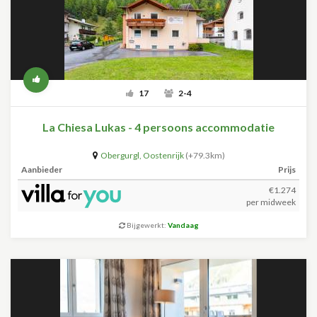
17
2-4
La Chiesa Lukas - 4 persoons accommodatie
Obergurgl
,
Oostenrijk
(+79.3km)
Aanbieder
Prijs
€1.274
per midweek
Bijgewerkt:
Vandaag