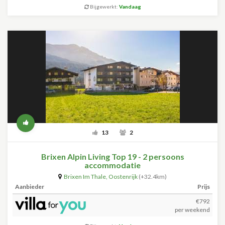
Bijgewerkt:
Vandaag
13
2
Brixen Alpin Living Top 19 - 2 persoons
accommodatie
Brixen Im Thale
,
Oostenrijk
(+32.4km)
Aanbieder
Prijs
€792
per weekend