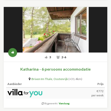
3
2-6
Katharina - 6 persoons accommodatie
Brixen Im Thale
,
Oostenrijk
(+31.4km)
Aanbieder
Prijs
€772
per week
Bijgewerkt:
Vandaag