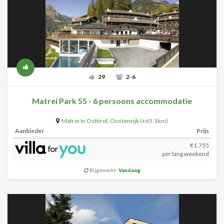
29
2-6
Matrei Park 55 - 6 persoons accommodatie
Matrei In Osttirol
,
Oostenrijk
(+65.1km)
Aanbieder
Prijs
€1.755
per lang weekend
Bijgewerkt:
Vandaag