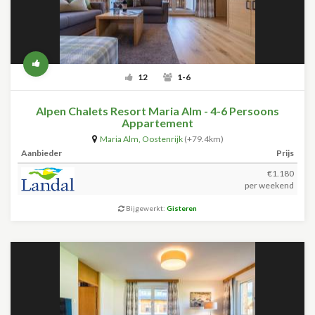
12
1-6
Alpen Chalets Resort Maria Alm - 4-6 Persoons
Appartement
Maria Alm
,
Oostenrijk
(+79.4km)
Aanbieder
Prijs
€1.180
per weekend
Bijgewerkt:
Gisteren