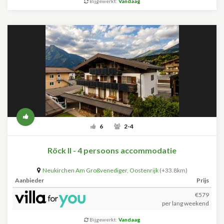
Bijgewerkt:
Vandaag
6
2-4
Röck II - 4 persoons accommodatie
Neukirchen Am Großvenediger
,
Oostenrijk
(+33.8km)
Aanbieder
Prijs
€579
per lang weekend
Bijgewerkt:
Vandaag