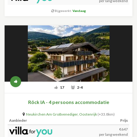
per lang weekend
Bijgewerkt:
Vandaag
17
2-4
Röck IA - 4 persoons accommodatie
Neukirchen Am Großvenediger
,
Oostenrijk
(+33.8km)
Aanbieder
Prijs
€647
per lang weekend