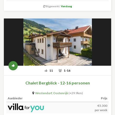
Bijgewerkt:
Vandaag
11
1-16
Chalet Bergblick - 12-16 personen
Westendorf
,
Oostenrijk
(+29.9km)
Aanbieder
Prijs
€5.300
per week