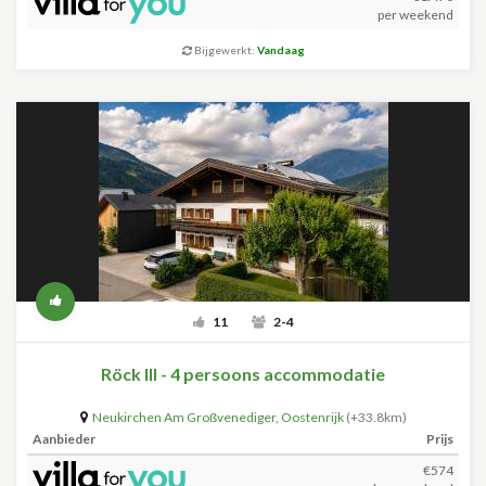
per weekend
Bijgewerkt:
Vandaag
11
2-4
Röck III - 4 persoons accommodatie
Neukirchen Am Großvenediger
,
Oostenrijk
(+33.8km)
Aanbieder
Prijs
€574